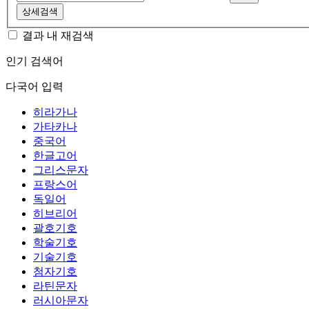
상세검색
결과 내 재검색
인기 검색어
다국어 입력
히라가나
가타카나
중국어
한글고어
그리스문자
프랑스어
독일어
히브리어
괄호기호
학술기호
기술기호
첨자기호
라틴문자
러시아문자