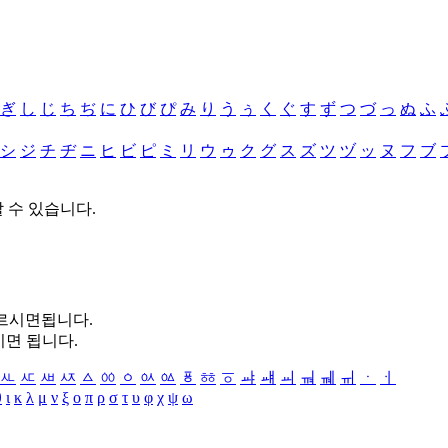
ぎ
し
じ
ち
ぢ
に
ひ
び
ぴ
み
り
う
ぅ
く
ぐ
す
ず
つ
づ
っ
ぬ
ふ
シ
ジ
チ
ヂ
ニ
ヒ
ビ
ピ
ミ
リ
ウ
ゥ
ク
グ
ス
ズ
ツ
ヅ
ッ
ヌ
フ
ブ
할 수 있습니다.
누르시면됩니다.
시면 됩니다.
ㅻ
ㅼ
ㅽ
ㅾ
ㅿ
ㆀ
ㆁ
ㆂ
ㆃ
ㆄ
ㆅ
ㆆ
ㆇ
ㆈ
ㆉ
ㆊ
ㆋ
ㆌ
ㆍ
ㆎ
θ
ι
κ
λ
μ
ν
ξ
ο
π
ρ
σ
τ
υ
φ
χ
ψ
ω