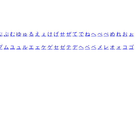
ぶ
ぷ
む
ゆ
ゅ
る
え
ぇ
け
げ
せ
ぜ
て
で
ね
へ
べ
ぺ
め
れ
お
ぉ
プ
ム
ユ
ュ
ル
エ
ェ
ケ
ゲ
セ
ゼ
テ
デ
ヘ
ベ
ペ
メ
レ
オ
ォ
コ
ゴ