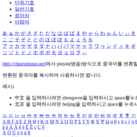
단위기호
일반기호
로마자
아랍어
あ
ぁ
か
が
さ
ざ
た
だ
な
は
ば
ぱ
ま
や
ゃ
ら
わ
ゎ
ん
い
ぃ
き
こ
ご
そ
ぞ
と
ど
の
ほ
ぼ
ぽ
も
よ
ょ
ろ
を
ア
ァ
カ
サ
ザ
タ
ダ
ナ
ハ
バ
パ
マ
ヤ
ャ
ラ
ワ
ヮ
ン
イ
ィ
キ
ギ
ソ
ゾ
ト
ド
ノ
ホ
ボ
ポ
モ
ヨ
ョ
ロ
ヲ
―
http://chineseinput.net/
에서 pinyin(병음)방식으로 중국어를 변환
변환된 중국어를 복사하여 사용하시면 됩니다.
예시)
中文 을 입력하시려면
zhongwen
을 입력하시고 space를
北京 을 입력하시려면
beijing
을 입력하시고 space를 누르
ㅥ
ㅦ
ㅧ
ㅨ
ㅩ
ㅪ
ㅫ
ㅬ
ㅭ
ㅮ
ㅯ
ㅰ
ㅱ
ㅲ
ㅳ
ㅴ
ㅵ
ㅶ
ㅷ
ㅸ
ㅹ
ㅺ
Α
Β
Γ
Δ
Ε
Ζ
Η
Θ
Ι
Κ
Λ
Μ
Ν
Ξ
Ο
Π
Ρ
Σ
Τ
Υ
Φ
Χ
Ψ
Ω
α
β
γ
δ
ε
ζ
η
á
à
Á
À
é
è
É
È
ç
Ç
ê
Ä
Ö
Ü
ä
ö
ü
ß