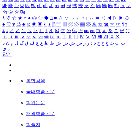
㎒
㎓
㎔
Ω
㏀
㏁
㎊
㎋
㎌
㏖
㏅
㎭
㎮
㎯
㏛
㎩
㎪
㎫
㎬
㏝
㏐
㏓
㏃
㏉
㏜
㏆
§
※
☆
★
○
●
◎
◇
◆
□
■
△
▽
→
←
↑
↓
↔
〓
◁
◀
▷
▶
♤
♠
♡
♥
♧
♣
⊙
◈
▣
◐
◑
▒
▤
▥
▨
▧
▦
▩
♨
☏
☎
☜
☞
¶
†
‡
↕
↗
↙
↖
↘
♭
♩
♪
♬
㉿
㈜
№
㏇
™
㏂
㏘
℡
＃
＆
＊
＠
ª
º
ⅰ
ⅱ
ⅲ
ⅳ
ⅴ
ⅵ
ⅶ
ⅷ
ⅸ
ⅹ
Ⅰ
Ⅱ
Ⅲ
Ⅳ
Ⅴ
Ⅵ
Ⅶ
Ⅷ
Ⅸ
Ⅹ
ا
ب
ت
ث
ج
ح
خ
د
ذ
ر
ز
س
ش
ص
ض
ط
ظ
ع
غ
ف
ق
ک
ل
م
ن
ه
و
ی
닫기
통합검색
국내학술논문
학위논문
해외학술논문
학술지