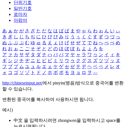
단위기호
일반기호
로마자
아랍어
あ
ぁ
か
が
さ
ざ
た
だ
な
は
ば
ぱ
ま
や
ゃ
ら
わ
ゎ
ん
い
ぃ
き
ぎ
し
じ
ち
ぢ
に
ひ
び
ぴ
み
り
う
ぅ
く
ぐ
す
ず
つ
づ
っ
ぬ
ふ
ぶ
ぷ
む
ゆ
ゅ
る
え
ぇ
け
げ
せ
ぜ
て
で
ね
へ
べ
ぺ
め
れ
お
ぉ
こ
ご
そ
ぞ
と
ど
の
ほ
ぼ
ぽ
も
よ
ょ
ろ
を
ア
ァ
カ
サ
ザ
タ
ダ
ナ
ハ
バ
パ
マ
ヤ
ャ
ラ
ワ
ヮ
ン
イ
ィ
キ
ギ
シ
ジ
チ
ヂ
ニ
ヒ
ビ
ピ
ミ
リ
ウ
ゥ
ク
グ
ス
ズ
ツ
ヅ
ッ
ヌ
フ
ブ
プ
ム
ユ
ュ
ル
エ
ェ
ケ
ゲ
セ
ゼ
テ
デ
ヘ
ベ
ペ
メ
レ
オ
ォ
コ
ゴ
ソ
ゾ
ト
ド
ノ
ホ
ボ
ポ
モ
ヨ
ョ
ロ
ヲ
―
http://chineseinput.net/
에서 pinyin(병음)방식으로 중국어를 변환
할 수 있습니다.
변환된 중국어를 복사하여 사용하시면 됩니다.
예시)
中文 을 입력하시려면
zhongwen
을 입력하시고 space를
누르시면됩니다.