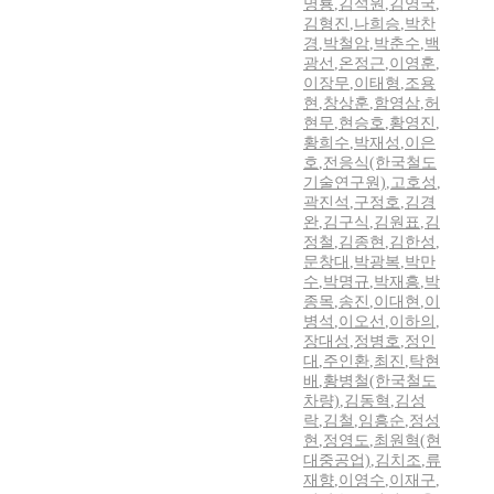
명룡
,
김석원
,
김영국
,
김형진
,
나희승
,
박찬
경
,
박철암
,
박춘수
,
백
광선
,
온정근
,
이영훈
,
이장무
,
이태형
,
조용
현
,
창상훈
,
함영삼
,
허
현무
,
현승호
,
황영진
,
황희수
,
박재성
,
이은
호
,
전응식(한국철도
기술연구원)
,
고호성
,
곽진석
,
구정호
,
김경
완
,
김구식
,
김원표
,
김
정철
,
김종현
,
김한성
,
문창대
,
박광복
,
박만
수
,
박명규
,
박재흥
,
박
종목
,
송진
,
이대현
,
이
병석
,
이오선
,
이하의
,
장대성
,
정병호
,
정인
대
,
주인환
,
최진
,
탁현
배
,
황병철(한국철도
차량)
,
김동혁
,
김성
락
,
김철
,
임흥순
,
정성
현
,
정영도
,
최원혁(현
대중공업)
,
김치조
,
류
재향
,
이영수
,
이재구
,