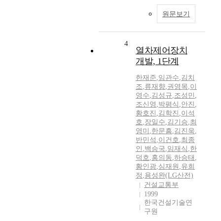
원문보기
4
열차제어장치
개발, 1단계
한재준
,
임관수
,
김치
조
,
류재향
,
권영목
,
이
영수
,
김성규
,
조성민
,
조신영
,
박평식
,
안진
,
황호진
,
김학진
,
이석
호
,
장일수
,
김기승
,
최
영미
,
한문흠
,
김진욱
,
반민석
,
이건호
,
최종
인
,
백승국
,
임재식
,
한
덕호
,
홍의동
,
하승태
,
황인광
,
심재원
,
유희
정
,
용성완(LG산전)
건설교통부
1999
한국건설기술연
구원