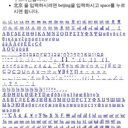
北京 을 입력하시려면
beijing
을 입력하시고 space를 누르
시면 됩니다.
ㅥ
ㅦ
ㅧ
ㅨ
ㅩ
ㅪ
ㅫ
ㅬ
ㅭ
ㅮ
ㅯ
ㅰ
ㅱ
ㅲ
ㅳ
ㅴ
ㅵ
ㅶ
ㅷ
ㅸ
ㅹ
ㅺ
ㅻ
ㅼ
ㅽ
ㅾ
ㅿ
ㆀ
ㆁ
ㆂ
ㆃ
ㆄ
ㆅ
ㆆ
ㆇ
ㆈ
ㆉ
ㆊ
ㆋ
ㆌ
ㆍ
ㆎ
Α
Β
Γ
Δ
Ε
Ζ
Η
Θ
Ι
Κ
Λ
Μ
Ν
Ξ
Ο
Π
Ρ
Σ
Τ
Υ
Φ
Χ
Ψ
Ω
α
β
γ
δ
ε
ζ
η
θ
ι
κ
λ
μ
ν
ξ
ο
π
ρ
σ
τ
υ
φ
χ
ψ
ω
á
à
Á
À
é
è
É
È
ç
Ç
ê
Ä
Ö
Ü
ä
ö
ü
ß
ְ
ֳ
ֲ
ֱ
ָ
ַ
ֵ
ֶ
ִ
ֹ
ּ
ֻ
ׂ
ׁ
ּ
ב
ה
נ
מ
צ
ת
ץ
ש
ד
ג
כ
ע
י
ח
ל
ך
ף
ק
ר
א
ט
ו
ן
ם
פ
‘
’
“
”
〔
〕
〈
〉
「
」
『
』
【
】
＂
（
）
［
］
｛
｝
±
×
÷
≠
≤
≥
∞
∴
♂
♀
∠
⊥
⌒
∂
∇
≡
≒
≪
≫
√
∽
∝
∵
∫
∬
∈
∋
⊆
⊇
⊂
⊃
∪
∩
∧
∨
￢
⇒
⇔
∀
∃
∮
∑
∏
＋
－
＜
＝
＞
、
。
·
‥
…
¨
〃
―
∥
＼
∼
´
～
ˇ
˘
˝
˚
˙
¸
˛
¡
¿
ː
！
＇
，
．
／
：
；
？
＾
＿
｀
｜
½
⅓
⅔
¼
¾
⅛
⅜
⅝
⅞
¹
²
³
⁴
ⁿ
₁
₂
₃
₄
Æ
Ð
Ħ
Ĳ
Ł
Ø
Œ
Þ
Ŧ
Ŋ
æ
đ
ð
ħ
ı
ĳ
ĸ
ŀ
ł
ø
œ
ß
þ
ŧ
ŋ
ŉ
А
Б
В
Г
Д
Е
Ё
Ж
З
И
Й
К
Л
М
Н
О
П
Р
С
Т
У
Ф
Х
Ц
Ч
Ш
Щ
Ъ
Ы
Ь
Э
Ю
Я
а
б
в
г
д
е
ё
ж
з
и
й
к
л
м
н
о
п
р
с
т
у
ф
х
ц
ч
ш
щ
ъ
ы
ь
э
ю
я
′
″
℃
Å
￠
￡
￥
¤
℉
‰
＄
％
Ｆ
￦
㎕
㎖
㎗
ℓ
㎘
㏄
㎣
㎤
㎥
㎦
㎙
㎚
㎛
㎜
㎝
㎞
㎟
㎠
㎡
㎢
㏊
㎍
㎎
㎏
㏏
㎈
㎉
㏈
㎧
㎨
㎰
㎱
㎲
㎳
㎴
㎵
㎶
㎷
㎸
㎹
㎀
㎁
㎂
㎃
㎄
㎺
㎻
㎽
㎾
㎿
㎐
㎑