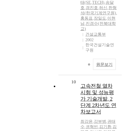
태(SE
,
TECH)
,
송달
호
,
경진호
,
허신
,
한형
석(한국기계연구원)
,
홍동표
,
장일도
,
이현
남
,
진경수(전북대학
교)
건설교통부
2002
한국건설기술연
구원
원문보기
10
고속전철 열차
시험 및 성능평
가 기술개발, 2
단계 2차년도 연
차보고서
최강윤
,
강부병
,
권태
수
,
권혁빈
,
김기환
,
김