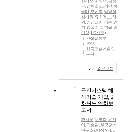
한재준
,
이영수
,
김성
규
,
김치조
,
조성민
,
하
승태
,
조신영
,
박평식
,
심재원
,
유희정
,
노치
원
,
임진섭
,
이상준
,
안
진
,
김성주
,
김진욱
,
반
민석(LG산전)
건설교통부
1998
한국건설기술연
구원
원문보기
3
급전시스템 해
석기술 개발, 2
차년도 연차보
고서
황치우
,
문영환
,
윤재
영
,
최흥관(한국전기
연구소)
,
박상식(LG