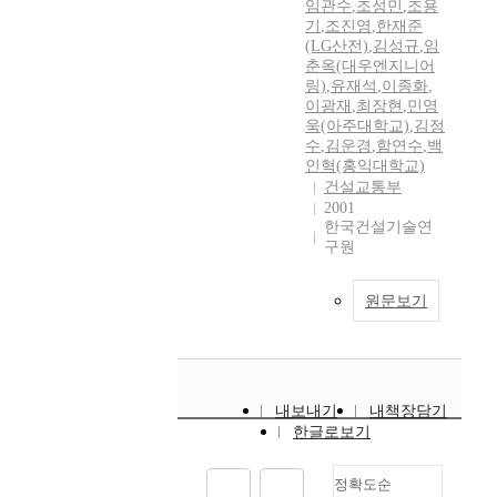
임관수
,
조성민
,
조용
기
,
조진영
,
한재준
(LG산전)
,
김성규
,
임
춘옥(대우엔지니어
링)
,
유재석
,
이종화
,
이광재
,
최장현
,
민영
욱(아주대학교)
,
김정
수
,
김운경
,
함연수
,
백
인혁(홍익대학교)
건설교통부
2001
한국건설기술연
구원
원문보기
내보내기
내책장담기
한글로보기
정확도순