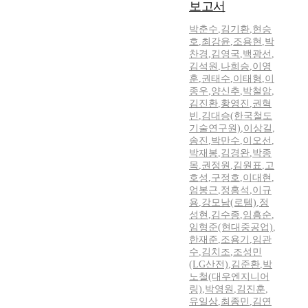
보고서
박춘수
,
김기환
,
현승
호
,
최강윤
,
조용현
,
박
찬경
,
김영국
,
백광선
,
김석원
,
나희승
,
이영
훈
,
권태수
,
이태형
,
이
종우
,
양신추
,
박철암
,
김진환
,
황영진
,
권혁
빈
,
김대승(한국철도
기술연구원)
,
이상길
,
송진
,
박만수
,
이오선
,
박재봉
,
김경완
,
박종
목
,
권정원
,
김원표
,
고
호성
,
구정호
,
이대현
,
엄봉근
,
정홍석
,
이규
용
,
강모남(로템)
,
정
성현
,
김수종
,
임흥순
,
임형준(현대중공업)
,
한재준
,
조용기
,
임관
수
,
김치조
,
조성민
(LG산전)
,
김준환
,
박
노철(대우엔지니어
링)
,
박영원
,
김진훈
,
유일상
,
최종민
,
김연