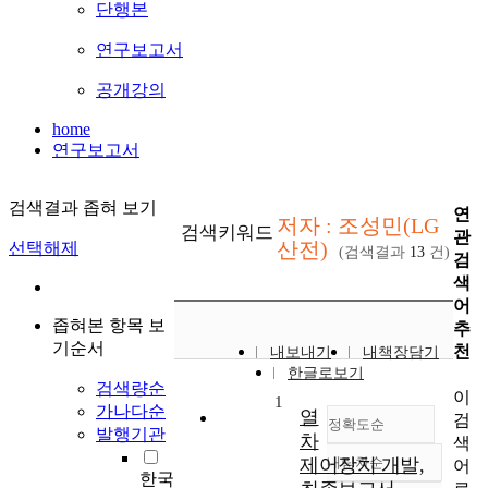
단행본
연구보고서
공개강의
home
연구보고서
검색결과 좁혀 보기
연
저자 : 조성민(LG
검색키워드
관
산전)
선택해제
(검색결과
13
건)
검
색
어
좁혀본 항목 보
추
기순서
천
내보내기
내책장담기
한글로보기
검색량순
이
1
가나다순
열
검
정확도순
발행기관
차
색
제어장치 개발,
내림차순
어
정확도
한국