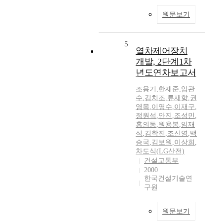
원문보기
5
열차제어장치
개발, 2단계1차
년도연차보고서
조용기
,
한재준
,
임관
수
,
김치조
,
류재향
,
권
영목
,
이영수
,
이재구
,
정원석
,
안진
,
조성민
,
홍의동
,
원용봉
,
임재
식
,
김학진
,
조신영
,
백
승국
,
김보원
,
이상희
,
차도식(LG산전)
건설교통부
2000
한국건설기술연
구원
원문보기