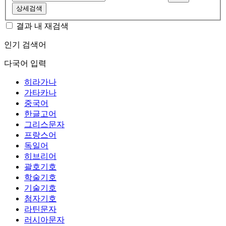
상세검색
결과 내 재검색
인기 검색어
다국어 입력
히라가나
가타카나
중국어
한글고어
그리스문자
프랑스어
독일어
히브리어
괄호기호
학술기호
기술기호
첨자기호
라틴문자
러시아문자