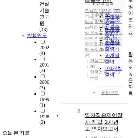
최종보고서
로
순
건설
10개씩 출력
내림차순
많
인기도
기술
조용기
,
한재준
,
전준
이
순
조회
석
,
김치조
,
조성민
10개씩
,
홍
연구
본
연도순
의동
,
양찬석
,
정우진
,
출력
원
자
제목순
조신영
,
김만식
,
임재
(13)
20개씩
료
식
,
최성훈
,
김학진
,
문
저자순
발행연도
출력
장준
,
이왕희
,
민희식
,
발행기
30개씩
정수영
,
위범량
,
김범
관순
2002
출력
렬
,
노학래(LG산전
(4)
활
㈜)
50개씩
용
건설교통부
출력
2001
2002
도
100개씩
(3)
한국건설기술연
높
출력
구원
은
2000
자
(3)
원문보기
료
1999
(1)
2
열차집중제어장
1998
치 개발, 2차년
(2)
도 연차보고서
오늘 본 자료