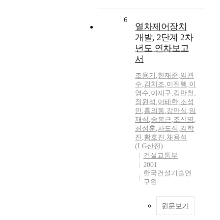
6
열차제어장치
개발, 2단계 2차
년도 연차보고
서
조용기
,
한재준
,
임관
수
,
김치조
,
이진행
,
이
영수
,
이재구
,
김만철
,
정원석
,
이태한
,
조성
민
,
홍의동
,
강만식
,
임
재식
,
송봉근
,
조신영
,
최성훈
,
차도식
,
김학
진
,
황호진
,
채용석
(LG산전)
건설교통부
2001
한국건설기술연
구원
원문보기