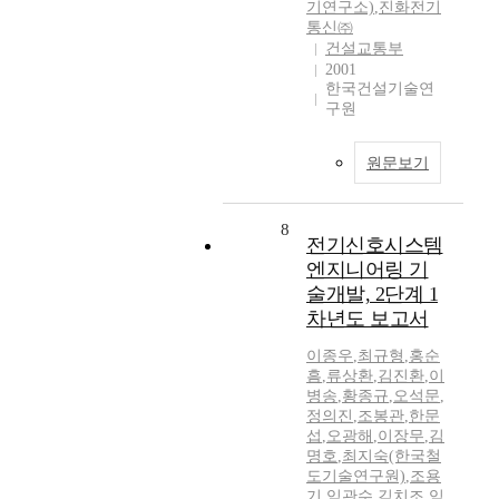
기연구소)
,
진화전기
통신㈜
건설교통부
2001
한국건설기술연
구원
원문보기
8
전기신호시스템
엔지니어링 기
술개발, 2단계 1
차년도 보고서
이종우
,
최규형
,
홍순
흠
,
류상환
,
김진환
,
이
병송
,
황종규
,
오석문
,
정의진
,
조봉관
,
한문
섭
,
오광해
,
이장무
,
김
명호
,
최지숙(한국철
도기술연구원)
,
조용
기
,
임관수
,
김치조
,
임