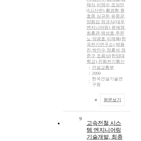
재식
,
이영수
,
조성민
(LG산전)
,
황경환
,
류
호중
,
심규돈
,
유중균
,
양희갑
,
정규식(대우
엔지니어링)
,
윤재영
,
최홍관
,
명성호
,
주문
노
,
양광호
,
이재복(한
국전기연구소)
,
박용
진
,
박인수
,
정홍석
,
정
준구
,
조용상(한양대
학교)
,
진화전기통신
건설교통부
2000
한국건설기술연
구원
원문보기
9
고속전철 시스
템 엔지니어링
기술개발, 최종