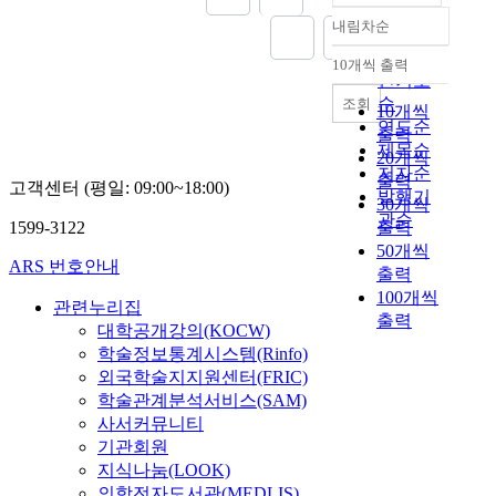
내림차순
정확도
순
10개씩 출력
내림차순
인기도
순
조회
10개씩
연도순
출력
제목순
20개씩
저자순
출력
고객센터 (평일: 09:00~18:00)
발행기
30개씩
관순
1599-3122
출력
50개씩
ARS 번호안내
출력
100개씩
관련누리집
출력
대학공개강의(KOCW)
학술정보통계시스템(Rinfo)
외국학술지지원센터(FRIC)
학술관계분석서비스(SAM)
사서커뮤니티
기관회원
지식나눔(LOOK)
의학전자도서관(MEDLIS)