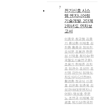
7
전기신호 시스
템 엔지니어링
기술개발, 2단계
2차년도 연차보
고서
이종우
,
최규형
,
김종
기
,
류상환
,
이재호
,
김
진환
,
황종규
,
정의진
,
오석문
,
조봉관
,
한문
섭
,
신덕호
,
최지숙(한
국철도기술연구원)
,
조용기
,
한재준
,
김치
조
,
임관수
,
조성민
,
조
신영
,
강만식
,
임재식
,
차도식(LG산전㈜)
,
황경환
,
정규식
,
신경
호
,
김은희
,
임춘옥
,
김
성규(㈜대우엔지니
어링)
,
명성호
,
주문
노
,
조연규
,
이재복
,
양
광호
,
박기상(한국전