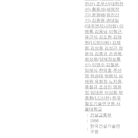
전선)
,
조우신(대한전
선)
,
황동석(세명전
기)
,
윤원배(유진산
기)
,
김종원
,
권대일
(대우엔지니어링)
,
이
병록
,
김용남
,
이혁근
,
유근식
,
김도현
,
김재
현(LG히다찌)
,
김재
희
,
김성웅
,
김성근
,
정
윤석
,
김종규
,
손귀목
,
최성욱(양재정보통
신)
,
이영수
,
김철윤
,
임재식
,
한덕호
,
주선
영
,
하승태
,
박평식
,
심
재원
,
유희정
,
노치원
,
류철규
,
조성민
,
염윤
정
,
임대운
,
이상희
,
박
종환(LG산전)
,
한국
철도기술연구원
,
서
울대학교
건설교통부
1998
한국건설기술연
구원