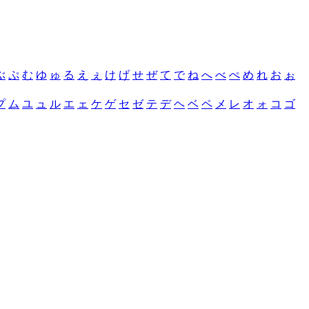
ぶ
ぷ
む
ゆ
ゅ
る
え
ぇ
け
げ
せ
ぜ
て
で
ね
へ
べ
ぺ
め
れ
お
ぉ
プ
ム
ユ
ュ
ル
エ
ェ
ケ
ゲ
セ
ゼ
テ
デ
ヘ
ベ
ペ
メ
レ
オ
ォ
コ
ゴ