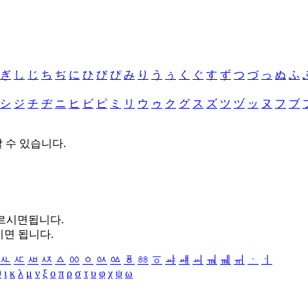
ぎ
し
じ
ち
ぢ
に
ひ
び
ぴ
み
り
う
ぅ
く
ぐ
す
ず
つ
づ
っ
ぬ
ふ
シ
ジ
チ
ヂ
ニ
ヒ
ビ
ピ
ミ
リ
ウ
ゥ
ク
グ
ス
ズ
ツ
ヅ
ッ
ヌ
フ
ブ
할 수 있습니다.
누르시면됩니다.
시면 됩니다.
ㅻ
ㅼ
ㅽ
ㅾ
ㅿ
ㆀ
ㆁ
ㆂ
ㆃ
ㆄ
ㆅ
ㆆ
ㆇ
ㆈ
ㆉ
ㆊ
ㆋ
ㆌ
ㆍ
ㆎ
θ
ι
κ
λ
μ
ν
ξ
ο
π
ρ
σ
τ
υ
φ
χ
ψ
ω