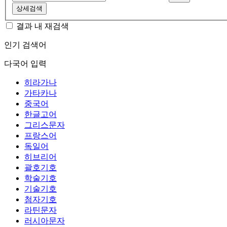
상세검색
결과 내 재검색
인기 검색어
다국어 입력
히라가나
가타카나
중국어
한글고어
그리스문자
프랑스어
독일어
히브리어
괄호기호
학술기호
기술기호
첨자기호
라틴문자
러시아문자