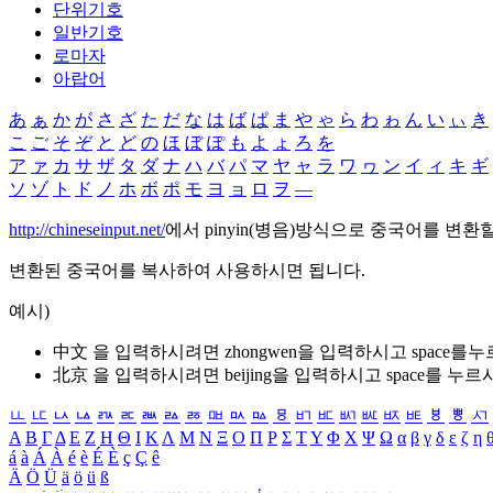
단위기호
일반기호
로마자
아랍어
あ
ぁ
か
が
さ
ざ
た
だ
な
は
ば
ぱ
ま
や
ゃ
ら
わ
ゎ
ん
い
ぃ
き
こ
ご
そ
ぞ
と
ど
の
ほ
ぼ
ぽ
も
よ
ょ
ろ
を
ア
ァ
カ
サ
ザ
タ
ダ
ナ
ハ
バ
パ
マ
ヤ
ャ
ラ
ワ
ヮ
ン
イ
ィ
キ
ギ
ソ
ゾ
ト
ド
ノ
ホ
ボ
ポ
モ
ヨ
ョ
ロ
ヲ
―
http://chineseinput.net/
에서 pinyin(병음)방식으로 중국어를 변환
변환된 중국어를 복사하여 사용하시면 됩니다.
예시)
中文 을 입력하시려면
zhongwen
을 입력하시고 space를
北京 을 입력하시려면
beijing
을 입력하시고 space를 누르
ㅥ
ㅦ
ㅧ
ㅨ
ㅩ
ㅪ
ㅫ
ㅬ
ㅭ
ㅮ
ㅯ
ㅰ
ㅱ
ㅲ
ㅳ
ㅴ
ㅵ
ㅶ
ㅷ
ㅸ
ㅹ
ㅺ
Α
Β
Γ
Δ
Ε
Ζ
Η
Θ
Ι
Κ
Λ
Μ
Ν
Ξ
Ο
Π
Ρ
Σ
Τ
Υ
Φ
Χ
Ψ
Ω
α
β
γ
δ
ε
ζ
η
á
à
Á
À
é
è
É
È
ç
Ç
ê
Ä
Ö
Ü
ä
ö
ü
ß