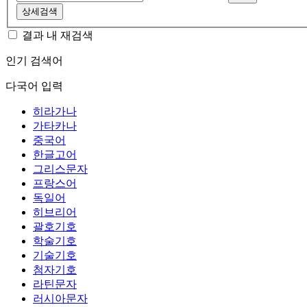
상세검색
결과 내 재검색
인기 검색어
다국어 입력
히라가나
가타카나
중국어
한글고어
그리스문자
프랑스어
독일어
히브리어
괄호기호
학술기호
기술기호
첨자기호
라틴문자
러시아문자