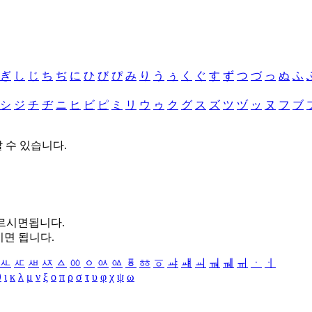
ぎ
し
じ
ち
ぢ
に
ひ
び
ぴ
み
り
う
ぅ
く
ぐ
す
ず
つ
づ
っ
ぬ
ふ
シ
ジ
チ
ヂ
ニ
ヒ
ビ
ピ
ミ
リ
ウ
ゥ
ク
グ
ス
ズ
ツ
ヅ
ッ
ヌ
フ
ブ
할 수 있습니다.
누르시면됩니다.
시면 됩니다.
ㅻ
ㅼ
ㅽ
ㅾ
ㅿ
ㆀ
ㆁ
ㆂ
ㆃ
ㆄ
ㆅ
ㆆ
ㆇ
ㆈ
ㆉ
ㆊ
ㆋ
ㆌ
ㆍ
ㆎ
θ
ι
κ
λ
μ
ν
ξ
ο
π
ρ
σ
τ
υ
φ
χ
ψ
ω