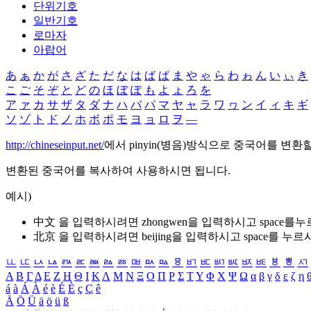
단위기호
일반기호
로마자
아랍어
あ
ぁ
か
が
さ
ざ
た
だ
な
は
ば
ぱ
ま
や
ゃ
ら
わ
ゎ
ん
い
ぃ
き
こ
ご
そ
ぞ
と
ど
の
ほ
ぼ
ぽ
も
よ
ょ
ろ
を
ア
ァ
カ
サ
ザ
タ
ダ
ナ
ハ
バ
パ
マ
ヤ
ャ
ラ
ワ
ヮ
ン
イ
ィ
キ
ギ
ソ
ゾ
ト
ド
ノ
ホ
ボ
ポ
モ
ヨ
ョ
ロ
ヲ
―
http://chineseinput.net/
에서 pinyin(병음)방식으로 중국어를 변환
변환된 중국어를 복사하여 사용하시면 됩니다.
예시)
中文 을 입력하시려면
zhongwen
을 입력하시고 space를
北京 을 입력하시려면
beijing
을 입력하시고 space를 누르
ㅥ
ㅦ
ㅧ
ㅨ
ㅩ
ㅪ
ㅫ
ㅬ
ㅭ
ㅮ
ㅯ
ㅰ
ㅱ
ㅲ
ㅳ
ㅴ
ㅵ
ㅶ
ㅷ
ㅸ
ㅹ
ㅺ
Α
Β
Γ
Δ
Ε
Ζ
Η
Θ
Ι
Κ
Λ
Μ
Ν
Ξ
Ο
Π
Ρ
Σ
Τ
Υ
Φ
Χ
Ψ
Ω
α
β
γ
δ
ε
ζ
η
á
à
Á
À
é
è
É
È
ç
Ç
ê
Ä
Ö
Ü
ä
ö
ü
ß