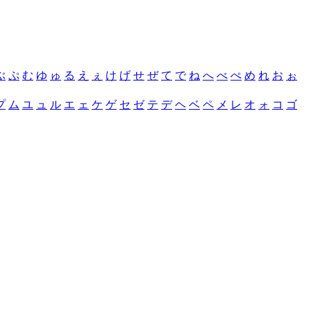
ぶ
ぷ
む
ゆ
ゅ
る
え
ぇ
け
げ
せ
ぜ
て
で
ね
へ
べ
ぺ
め
れ
お
ぉ
プ
ム
ユ
ュ
ル
エ
ェ
ケ
ゲ
セ
ゼ
テ
デ
ヘ
ベ
ペ
メ
レ
オ
ォ
コ
ゴ