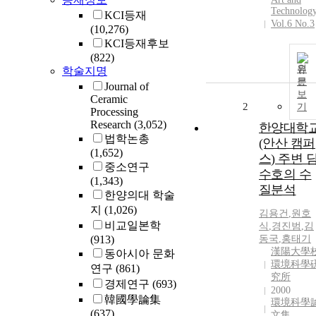
Technolog
KCI등재
Vol.6 No.3
(10,276)
KCI등재후보
(822)
원
학술지명
문
Journal of
보
Ceramic
2
기
Processing
Research
(3,052)
한양대학
법학논총
(안산 캠퍼
(1,652)
스) 주변 
중소연구
수호의 수
(1,343)
질분석
한양의대 학술
지
(1,026)
김용건
,
원호
비교일본학
식
,
경진범
,
김
(913)
동국
,
홍태기
漢陽大學
동아시아 문화
環境科學
연구
(861)
究所
경제연구
(693)
2000
韓國學論集
環境科學
(637)
文集