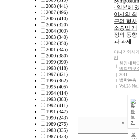
Symposiu
2008
(441)
: 일본에 
2007
(496)
어서의 최
2006
(410)
근의 형사
2005
(320)
소송법 개
2004
(303)
정의 동향
2003
(340)
과 과제
2002
(350)
2001
(345)
야나가와시
2000
(380)
키
1999
(390)
한양대학
1998
(418)
법학연구
1997
(421)
2011
1996
(362)
법학논총
Vol.28 No.
1995
(405)
1994
(414)
1993
(383)
1992
(411)
원
1991
(347)
문
보
1990
(243)
기
1989
(275)
1988
(335)
복
1987
(323)