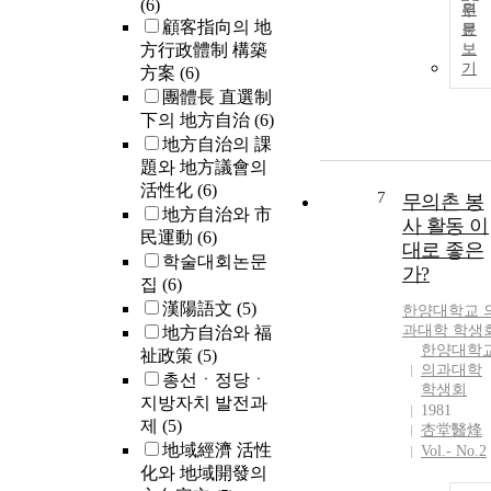
(6)
원
顧客指向의 地
문
方行政體制 構築
보
기
方案
(6)
團體長 直選制
下의 地方自治
(6)
地方自治의 課
題와 地方議會의
活性化
(6)
7
무의촌 봉
地方自治와 市
사 활동 이
民運動
(6)
대로 좋은
학술대회논문
가?
집
(6)
漢陽語文
(5)
한양대학교 
과대학 학생
地方自治와 福
한양대학
祉政策
(5)
의과대학
총선ㆍ정당ㆍ
학생회
지방자치 발전과
1981
제
(5)
杏堂醫烽
地域經濟 活性
Vol.- No.2
化와 地域開發의