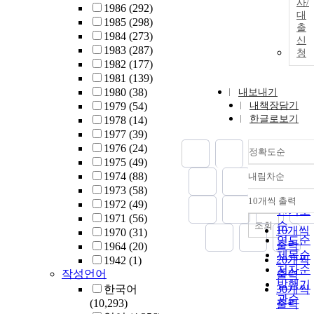
사/
1986
(292)
대
1985
(298)
출
1984
(273)
신
1983
(287)
청
1982
(177)
1981
(139)
1980
(38)
내보내기
1979
(54)
내책장담기
한글로보기
1978
(14)
1977
(39)
1976
(24)
정확도순
1975
(49)
1974
(88)
내림차순
정확도
1973
(58)
순
10개씩 출력
1972
(49)
내림차
인기도
1971
(56)
순
조회
10개씩
1970
(31)
연도순
출력
1964
(20)
제목순
20개씩
1942
(1)
저자순
작성언어
출력
발행기
한국어
30개씩
관순
(10,293)
출력