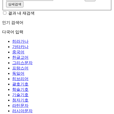
상세검색
결과 내 재검색
인기 검색어
다국어 입력
히라가나
가타카나
중국어
한글고어
그리스문자
프랑스어
독일어
히브리어
괄호기호
학술기호
기술기호
첨자기호
라틴문자
러시아문자