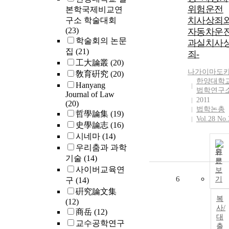
위험운전
본학국제비교연
치사상죄
구소 학술대회
(23)
자동차운
학술회의 논문
과실치사
집
(21)
죄-
工大論叢
(20)
나가이마도
敎育硏究
(20)
한양대학
Hanyang
법학연구
Journal of Law
2011
(20)
법학논총
哲學論集
(19)
Vol.28 No.
史學論志
(16)
시네마
(14)
우리춤과 과학
원
기술
(14)
문
사이버교육연
보
6
기
구
(14)
硏究論文集
복
(12)
사/
商岳
(12)
대
교수공학연구
출