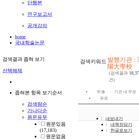
단행본
연구보고서
공개강의
home
국내학술논문
발행기관 : 
검색결과 좁혀 보기
검색키워드
陽大學校
선택해제
(검색결과
18,3
건)
무료
기관 내 무료
좁혀본 항목 보기순서
유료
검색량순
가나다순
원문유무
내보내기
원문있음
내책장담기
(17,183)
한글로보기
원문없음