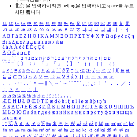
北京 을 입력하시려면
beijing
을 입력하시고 space를 누르
시면 됩니다.
ㅥ
ㅦ
ㅧ
ㅨ
ㅩ
ㅪ
ㅫ
ㅬ
ㅭ
ㅮ
ㅯ
ㅰ
ㅱ
ㅲ
ㅳ
ㅴ
ㅵ
ㅶ
ㅷ
ㅸ
ㅹ
ㅺ
ㅻ
ㅼ
ㅽ
ㅾ
ㅿ
ㆀ
ㆁ
ㆂ
ㆃ
ㆄ
ㆅ
ㆆ
ㆇ
ㆈ
ㆉ
ㆊ
ㆋ
ㆌ
ㆍ
ㆎ
Α
Β
Γ
Δ
Ε
Ζ
Η
Θ
Ι
Κ
Λ
Μ
Ν
Ξ
Ο
Π
Ρ
Σ
Τ
Υ
Φ
Χ
Ψ
Ω
α
β
γ
δ
ε
ζ
η
θ
ι
κ
λ
μ
ν
ξ
ο
π
ρ
σ
τ
υ
φ
χ
ψ
ω
á
à
Á
À
é
è
É
È
ç
Ç
ê
Ä
Ö
Ü
ä
ö
ü
ß
ְ
ֳ
ֲ
ֱ
ָ
ַ
ֵ
ֶ
ִ
ֹ
ּ
ֻ
ׂ
ׁ
ּ
ב
ה
נ
מ
צ
ת
ץ
ש
ד
ג
כ
ע
י
ח
ל
ך
ף
ק
ר
א
ט
ו
ן
ם
פ
‘
’
“
”
〔
〕
〈
〉
「
」
『
』
【
】
＂
（
）
［
］
｛
｝
±
×
÷
≠
≤
≥
∞
∴
♂
♀
∠
⊥
⌒
∂
∇
≡
≒
≪
≫
√
∽
∝
∵
∫
∬
∈
∋
⊆
⊇
⊂
⊃
∪
∩
∧
∨
￢
⇒
⇔
∀
∃
∮
∑
∏
＋
－
＜
＝
＞
、
。
·
‥
…
¨
〃
―
∥
＼
∼
´
～
ˇ
˘
˝
˚
˙
¸
˛
¡
¿
ː
！
＇
，
．
／
：
；
？
＾
＿
｀
｜
½
⅓
⅔
¼
¾
⅛
⅜
⅝
⅞
¹
²
³
⁴
ⁿ
₁
₂
₃
₄
Æ
Ð
Ħ
Ĳ
Ł
Ø
Œ
Þ
Ŧ
Ŋ
æ
đ
ð
ħ
ı
ĳ
ĸ
ŀ
ł
ø
œ
ß
þ
ŧ
ŋ
ŉ
А
Б
В
Г
Д
Е
Ё
Ж
З
И
Й
К
Л
М
Н
О
П
Р
С
Т
У
Ф
Х
Ц
Ч
Ш
Щ
Ъ
Ы
Ь
Э
Ю
Я
а
б
в
г
д
е
ё
ж
з
и
й
к
л
м
н
о
п
р
с
т
у
ф
х
ц
ч
ш
щ
ъ
ы
ь
э
ю
я
′
″
℃
Å
￠
￡
￥
¤
℉
‰
＄
％
Ｆ
￦
㎕
㎖
㎗
ℓ
㎘
㏄
㎣
㎤
㎥
㎦
㎙
㎚
㎛
㎜
㎝
㎞
㎟
㎠
㎡
㎢
㏊
㎍
㎎
㎏
㏏
㎈
㎉
㏈
㎧
㎨
㎰
㎱
㎲
㎳
㎴
㎵
㎶
㎷
㎸
㎹
㎀
㎁
㎂
㎃
㎄
㎺
㎻
㎽
㎾
㎿
㎐
㎑