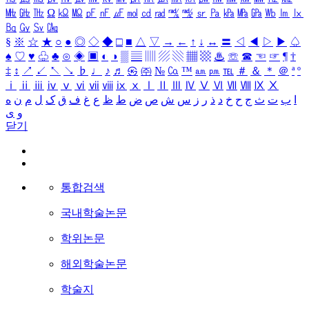
㎒
㎓
㎔
Ω
㏀
㏁
㎊
㎋
㎌
㏖
㏅
㎭
㎮
㎯
㏛
㎩
㎪
㎫
㎬
㏝
㏐
㏓
㏃
㏉
㏜
㏆
§
※
☆
★
○
●
◎
◇
◆
□
■
△
▽
→
←
↑
↓
↔
〓
◁
◀
▷
▶
♤
♠
♡
♥
♧
♣
⊙
◈
▣
◐
◑
▒
▤
▥
▨
▧
▦
▩
♨
☏
☎
☜
☞
¶
†
‡
↕
↗
↙
↖
↘
♭
♩
♪
♬
㉿
㈜
№
㏇
™
㏂
㏘
℡
＃
＆
＊
＠
ª
º
ⅰ
ⅱ
ⅲ
ⅳ
ⅴ
ⅵ
ⅶ
ⅷ
ⅸ
ⅹ
Ⅰ
Ⅱ
Ⅲ
Ⅳ
Ⅴ
Ⅵ
Ⅶ
Ⅷ
Ⅸ
Ⅹ
ا
ب
ت
ث
ج
ح
خ
د
ذ
ر
ز
س
ش
ص
ض
ط
ظ
ع
غ
ف
ق
ک
ل
م
ن
ه
و
ی
닫기
통합검색
국내학술논문
학위논문
해외학술논문
학술지