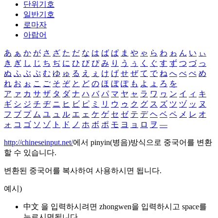
단위기호
일반기호
로마자
아랍어
あ
ぁ
か
が
さ
ざ
た
だ
な
は
ば
ぱ
ま
や
ゃ
ら
わ
ゎ
ん
い
ぃ
き
ぎ
し
じ
ち
ぢ
に
ひ
び
ぴ
み
り
う
ぅ
く
ぐ
す
ず
つ
づ
っ
ぬ
ふ
ぶ
ぷ
む
ゆ
ゅ
る
え
ぇ
け
げ
せ
ぜ
て
で
ね
へ
べ
ぺ
め
れ
お
ぉ
こ
ご
そ
ぞ
と
ど
の
ほ
ぼ
ぽ
も
よ
ょ
ろ
を
ア
ァ
カ
サ
ザ
タ
ダ
ナ
ハ
バ
パ
マ
ヤ
ャ
ラ
ワ
ヮ
ン
イ
ィ
キ
ギ
シ
ジ
チ
ヂ
ニ
ヒ
ビ
ピ
ミ
リ
ウ
ゥ
ク
グ
ス
ズ
ツ
ヅ
ッ
ヌ
フ
ブ
プ
ム
ユ
ュ
ル
エ
ェ
ケ
ゲ
セ
ゼ
テ
デ
ヘ
ベ
ペ
メ
レ
オ
ォ
コ
ゴ
ソ
ゾ
ト
ド
ノ
ホ
ボ
ポ
モ
ヨ
ョ
ロ
ヲ
―
http://chineseinput.net/
에서 pinyin(병음)방식으로 중국어를 변환
할 수 있습니다.
변환된 중국어를 복사하여 사용하시면 됩니다.
예시)
中文 을 입력하시려면
zhongwen
을 입력하시고 space를
누르시면됩니다.