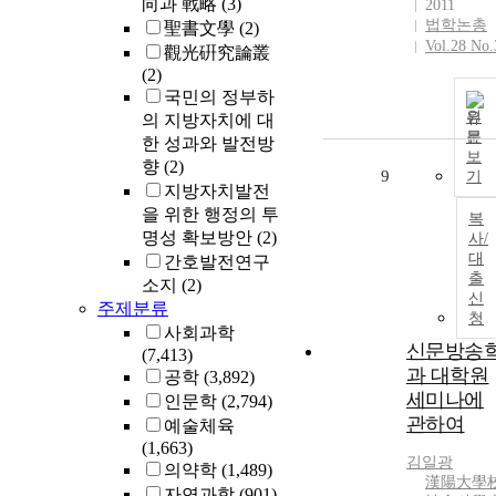
向과 戰略
(3)
2011
법학논총
聖書文學
(2)
Vol.28 No.
觀光硏究論叢
(2)
국민의 정부하
원
의 지방자치에 대
문
한 성과와 발전방
보
향
(2)
9
기
지방자치발전
을 위한 행정의 투
복
명성 확보방안
(2)
사/
대
간호발전연구
출
소지
(2)
신
주제분류
청
사회과학
신문방송
(7,413)
과 대학원
공학
(3,892)
세미나에
인문학
(2,794)
관하여
예술체육
(1,663)
김일광
의약학
(1,489)
漢陽大學
자연과학
(901)