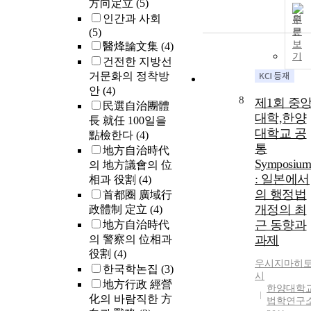
方向定立
(5)
인간과 사회
원
(5)
문
보
醫烽論文集
(4)
기
건전한 지방선
거문화의 정착방
안
(4)
8
제1회 중
民選自治團體
대학,한양
長 就任 100일을
대학교 공
點檢한다
(4)
통
地方自治時代
Symposiu
의 地方議會의 位
: 일본에서
相과 役割
(4)
의 행정법
首都圈 廣域行
개정의 최
政體制 定立
(4)
근 동향과
地方自治時代
의 警察의 位相과
과제
役割
(4)
우시지마히
한국학논집
(3)
시
地方行政 經營
한양대학
化의 바람직한 方
법학연구