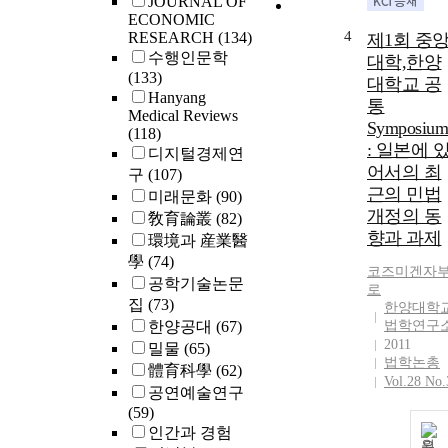
JOURNAL OF
ECONOMIC
4
RESEARCH
(134)
제1회 중
수행인문학
대학,한양
(133)
대학교 공
Hanyang
통
Medical Reviews
Symposiu
(118)
: 일본에 
디지털경제연
어서의 최
구
(107)
근의 민법
미래문화
(90)
개정의 동
敎育論叢
(82)
향과 과제
環境과 産業醫
學
(74)
코즈미겐자
공학기술논문
로
집
(73)
한양대학
한양공대
(67)
법학연구
2011
밀물
(65)
법학논총
體育科學
(62)
Vol.28 No.
공연예술연구
(59)
인간과 경험
원