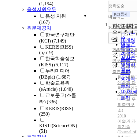
(1,194)
정확도순
음성지원유무
음성 지원
내림차순
정확도
(167)
1
순
한양대학
10개씩 출력
원문제공처
내림차
인기도
우리춤연
한국연구재단
순
조회
소
10개씩
(KCI)
(7,149)
연도순
출력
KERIS(RISS)
한양대학교 
제목순
(5,619)
20개씩
술과 과학기
저자순
한국학술정보
출력
연구소(구 한
발행기
(KISS)
(5,117)
30개씩
양대학교 우
관순
누리미디어
춤연구소)
출력
(DBpia)
(1,687)
한양대학
50개씩
학술교육원
예술과 과
출력
학기술연
(eArticle)
(1,648)
100개
소(구 한
교보문고(스콜
출력
대학교 우
라)
(336)
리춤연구
KERIS(RISS)
소)
(250)
2010
예술과 과
KISTI(ScienceON)
학기술
(51)
(Journal of
등재정보
Art and