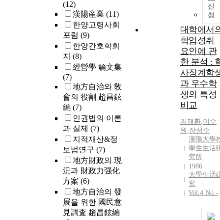
(12)
신
漢陽産業
(11)
청
한양고령사회
대학에서
포럼
(9)
학업성취
한양간호학회
요인에 관
지
(8)
한 분석 : 
經營學 論文集
사징계학
(7)
과 우수학
地方自治와 敎
생의 특성
會의 役割 趙昌鉉
비교
編
(7)
인권법의 이론
김재환
,
이수
과 실제
(7)
원
,
장성수
지적재산&정
漢陽大學
學生生活
보법연구
(7)
究所
地方財政의 現
1986
況과 財政力强化
大學生活
方案
(6)
究
地方自治의 發
Vol.4 No.-
展을 위한 國民意
見調査 趙昌鉉編