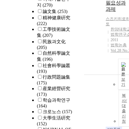
필요성과
지
(270)
과제
論文集
(253)
精神健康硏究
스즈키히로
(222)
토
工學技術論文
한양대학
법학연구
集
(207)
2011
民族과文化
법학논총
(205)
Vol.28 No.
自然科學論文
集
(196)
社會科學論叢
원
(193)
문
行政問題論集
보
(175)
기
産業經營硏究
(173)
복
학습과학연구
사/
(164)
대
출
크로노스
(157)
신
大學生活硏究
청
(152)