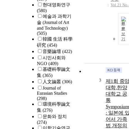
현대영화연구
Vol.21 No.
(580)
예술과 과학기
술 (Journal of Art
원
and Technology)
문
(505)
보
韓國 生活 科學
기
硏究
(454)
音樂論壇
(422)
시민사회와
NGO
(409)
基礎科學論文
集
(365)
3
제1회 중
人文論叢
(306)
대학,한양
Journal of
Eurasian Studies
대학교 공
(298)
통
環境科學論文
Symposiu
集
(276)
: 일본에 
문화와 정치
어서 가족
(274)
법 개정의
이학기술연구