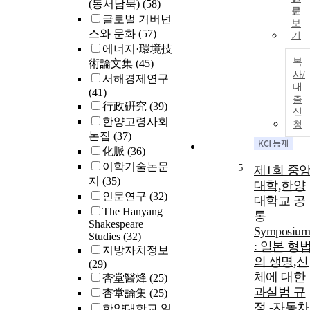
(동서남북)
(58)
문
글로벌 거버넌
보
스와 문화
(57)
기
에너지·環境技
복
術論文集
(45)
사/
서해경제연구
대
(41)
출
行政硏究
(39)
신
한양고령사회
청
논집
(37)
化脈
(36)
이학기술논문
5
제1회 중
지
(35)
대학,한양
인문연구
(32)
대학교 공
The Hanyang
통
Shakespeare
Symposiu
Studies
(32)
: 일본 형
지방자치정보
의 생명,신
(29)
체에 대한
杏堂醫烽
(25)
과실범 규
杏堂論集
(25)
정 -자동차
한양대학교 일