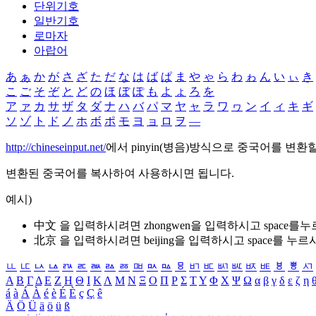
단위기호
일반기호
로마자
아랍어
あ
ぁ
か
が
さ
ざ
た
だ
な
は
ば
ぱ
ま
や
ゃ
ら
わ
ゎ
ん
い
ぃ
き
こ
ご
そ
ぞ
と
ど
の
ほ
ぼ
ぽ
も
よ
ょ
ろ
を
ア
ァ
カ
サ
ザ
タ
ダ
ナ
ハ
バ
パ
マ
ヤ
ャ
ラ
ワ
ヮ
ン
イ
ィ
キ
ギ
ソ
ゾ
ト
ド
ノ
ホ
ボ
ポ
モ
ヨ
ョ
ロ
ヲ
―
http://chineseinput.net/
에서 pinyin(병음)방식으로 중국어를 변환
변환된 중국어를 복사하여 사용하시면 됩니다.
예시)
中文 을 입력하시려면
zhongwen
을 입력하시고 space를
北京 을 입력하시려면
beijing
을 입력하시고 space를 누르
ㅥ
ㅦ
ㅧ
ㅨ
ㅩ
ㅪ
ㅫ
ㅬ
ㅭ
ㅮ
ㅯ
ㅰ
ㅱ
ㅲ
ㅳ
ㅴ
ㅵ
ㅶ
ㅷ
ㅸ
ㅹ
ㅺ
Α
Β
Γ
Δ
Ε
Ζ
Η
Θ
Ι
Κ
Λ
Μ
Ν
Ξ
Ο
Π
Ρ
Σ
Τ
Υ
Φ
Χ
Ψ
Ω
α
β
γ
δ
ε
ζ
η
á
à
Á
À
é
è
É
È
ç
Ç
ê
Ä
Ö
Ü
ä
ö
ü
ß