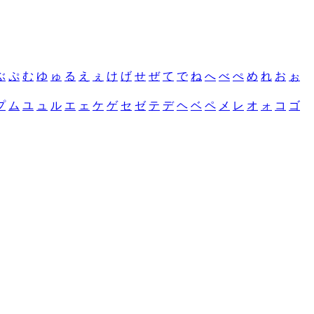
ぶ
ぷ
む
ゆ
ゅ
る
え
ぇ
け
げ
せ
ぜ
て
で
ね
へ
べ
ぺ
め
れ
お
ぉ
プ
ム
ユ
ュ
ル
エ
ェ
ケ
ゲ
セ
ゼ
テ
デ
ヘ
ベ
ペ
メ
レ
オ
ォ
コ
ゴ