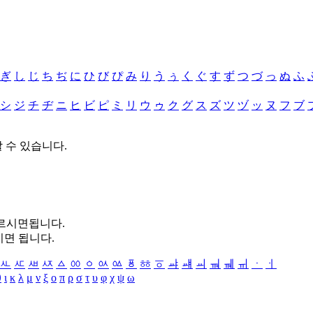
ぎ
し
じ
ち
ぢ
に
ひ
び
ぴ
み
り
う
ぅ
く
ぐ
す
ず
つ
づ
っ
ぬ
ふ
シ
ジ
チ
ヂ
ニ
ヒ
ビ
ピ
ミ
リ
ウ
ゥ
ク
グ
ス
ズ
ツ
ヅ
ッ
ヌ
フ
ブ
할 수 있습니다.
누르시면됩니다.
시면 됩니다.
ㅻ
ㅼ
ㅽ
ㅾ
ㅿ
ㆀ
ㆁ
ㆂ
ㆃ
ㆄ
ㆅ
ㆆ
ㆇ
ㆈ
ㆉ
ㆊ
ㆋ
ㆌ
ㆍ
ㆎ
θ
ι
κ
λ
μ
ν
ξ
ο
π
ρ
σ
τ
υ
φ
χ
ψ
ω