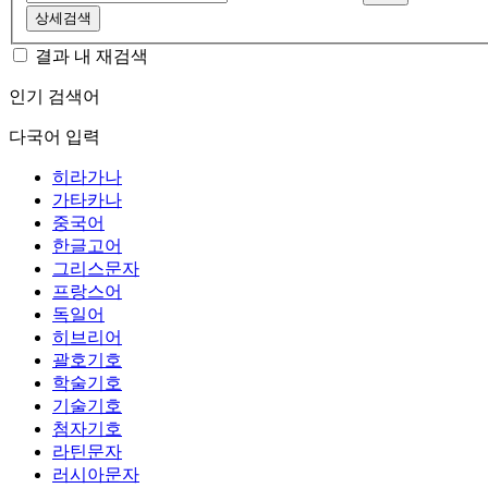
상세검색
결과 내 재검색
인기 검색어
다국어 입력
히라가나
가타카나
중국어
한글고어
그리스문자
프랑스어
독일어
히브리어
괄호기호
학술기호
기술기호
첨자기호
라틴문자
러시아문자