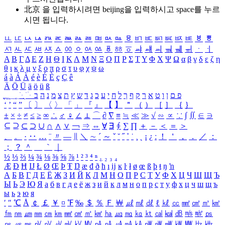
北京 을 입력하시려면
beijing
을 입력하시고 space를 누르
시면 됩니다.
ㅥ
ㅦ
ㅧ
ㅨ
ㅩ
ㅪ
ㅫ
ㅬ
ㅭ
ㅮ
ㅯ
ㅰ
ㅱ
ㅲ
ㅳ
ㅴ
ㅵ
ㅶ
ㅷ
ㅸ
ㅹ
ㅺ
ㅻ
ㅼ
ㅽ
ㅾ
ㅿ
ㆀ
ㆁ
ㆂ
ㆃ
ㆄ
ㆅ
ㆆ
ㆇ
ㆈ
ㆉ
ㆊ
ㆋ
ㆌ
ㆍ
ㆎ
Α
Β
Γ
Δ
Ε
Ζ
Η
Θ
Ι
Κ
Λ
Μ
Ν
Ξ
Ο
Π
Ρ
Σ
Τ
Υ
Φ
Χ
Ψ
Ω
α
β
γ
δ
ε
ζ
η
θ
ι
κ
λ
μ
ν
ξ
ο
π
ρ
σ
τ
υ
φ
χ
ψ
ω
á
à
Á
À
é
è
É
È
ç
Ç
ê
Ä
Ö
Ü
ä
ö
ü
ß
ְ
ֳ
ֲ
ֱ
ָ
ַ
ֵ
ֶ
ִ
ֹ
ּ
ֻ
ׂ
ׁ
ּ
ב
ה
נ
מ
צ
ת
ץ
ש
ד
ג
כ
ע
י
ח
ל
ך
ף
ק
ר
א
ט
ו
ן
ם
פ
‘
’
“
”
〔
〕
〈
〉
「
」
『
』
【
】
＂
（
）
［
］
｛
｝
±
×
÷
≠
≤
≥
∞
∴
♂
♀
∠
⊥
⌒
∂
∇
≡
≒
≪
≫
√
∽
∝
∵
∫
∬
∈
∋
⊆
⊇
⊂
⊃
∪
∩
∧
∨
￢
⇒
⇔
∀
∃
∮
∑
∏
＋
－
＜
＝
＞
、
。
·
‥
…
¨
〃
―
∥
＼
∼
´
～
ˇ
˘
˝
˚
˙
¸
˛
¡
¿
ː
！
＇
，
．
／
：
；
？
＾
＿
｀
｜
½
⅓
⅔
¼
¾
⅛
⅜
⅝
⅞
¹
²
³
⁴
ⁿ
₁
₂
₃
₄
Æ
Ð
Ħ
Ĳ
Ł
Ø
Œ
Þ
Ŧ
Ŋ
æ
đ
ð
ħ
ı
ĳ
ĸ
ŀ
ł
ø
œ
ß
þ
ŧ
ŋ
ŉ
А
Б
В
Г
Д
Е
Ё
Ж
З
И
Й
К
Л
М
Н
О
П
Р
С
Т
У
Ф
Х
Ц
Ч
Ш
Щ
Ъ
Ы
Ь
Э
Ю
Я
а
б
в
г
д
е
ё
ж
з
и
й
к
л
м
н
о
п
р
с
т
у
ф
х
ц
ч
ш
щ
ъ
ы
ь
э
ю
я
′
″
℃
Å
￠
￡
￥
¤
℉
‰
＄
％
Ｆ
￦
㎕
㎖
㎗
ℓ
㎘
㏄
㎣
㎤
㎥
㎦
㎙
㎚
㎛
㎜
㎝
㎞
㎟
㎠
㎡
㎢
㏊
㎍
㎎
㎏
㏏
㎈
㎉
㏈
㎧
㎨
㎰
㎱
㎲
㎳
㎴
㎵
㎶
㎷
㎸
㎹
㎀
㎁
㎂
㎃
㎄
㎺
㎻
㎽
㎾
㎿
㎐
㎑