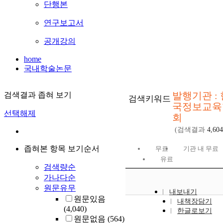
단행본
연구보고서
공개강의
home
국내학술논문
발행기관 : 
검색결과 좁혀 보기
검색키워드
국정보교육
선택해제
회
(검색결과
4,604
좁혀본 항목 보기순서
무료
기관 내 무료
유료
검색량순
가나다순
원문유무
내보내기
원문있음
내책장담기
(4,040)
한글로보기
원문없음
(564)