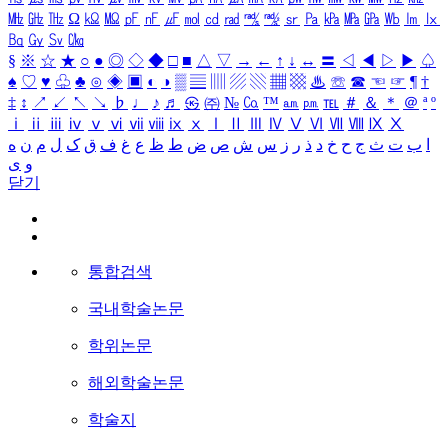
㎒
㎓
㎔
Ω
㏀
㏁
㎊
㎋
㎌
㏖
㏅
㎭
㎮
㎯
㏛
㎩
㎪
㎫
㎬
㏝
㏐
㏓
㏃
㏉
㏜
㏆
§
※
☆
★
○
●
◎
◇
◆
□
■
△
▽
→
←
↑
↓
↔
〓
◁
◀
▷
▶
♤
♠
♡
♥
♧
♣
⊙
◈
▣
◐
◑
▒
▤
▥
▨
▧
▦
▩
♨
☏
☎
☜
☞
¶
†
‡
↕
↗
↙
↖
↘
♭
♩
♪
♬
㉿
㈜
№
㏇
™
㏂
㏘
℡
＃
＆
＊
＠
ª
º
ⅰ
ⅱ
ⅲ
ⅳ
ⅴ
ⅵ
ⅶ
ⅷ
ⅸ
ⅹ
Ⅰ
Ⅱ
Ⅲ
Ⅳ
Ⅴ
Ⅵ
Ⅶ
Ⅷ
Ⅸ
Ⅹ
ا
ب
ت
ث
ج
ح
خ
د
ذ
ر
ز
س
ش
ص
ض
ط
ظ
ع
غ
ف
ق
ک
ل
م
ن
ه
و
ی
닫기
통합검색
국내학술논문
학위논문
해외학술논문
학술지