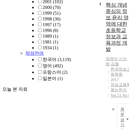
2001
(102)
4
핵심 개념
2000
(70)
중심의 정
1999
(51)
보 윤리 영
1998
(36)
역에 대한
1997
(17)
초등학교
1996
(8)
1989
(1)
정보과 교
1981
(1)
육과정 개
1934
(1)
발
작성언어
정영식
,
신수
한국어
(3,119)
범
,
김철
영어
(492)
한국정보
프랑스어
(2)
육학회
일본어
(1)
2017
정보교육
오늘 본 자료
회논문지
Vol.21 No.
원
문
보
기