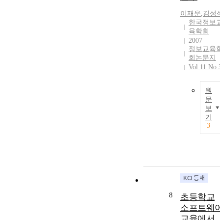
이재운
,
김성
한국정보
육학회
2007
정보교육
회논문지
Vol.11 No.
원
문
보
기
3
8
초등학교
소프트웨
교육에서