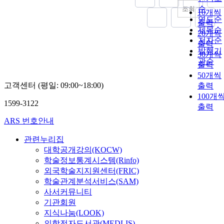
순
조회
10개씩
연도순
출력
제목순
20개씩
저자순
출력
발행기
30개씩
관순
출력
50개씩
고객센터 (평일: 09:00~18:00)
출력
100개
1599-3122
출력
ARS 번호안내
관련누리집
대학공개강의(KOCW)
학술정보통계시스템(Rinfo)
외국학술지지원센터(FRIC)
학술관계분석서비스(SAM)
사서커뮤니티
기관회원
지식나눔(LOOK)
의학전자도서관(MEDLIS)