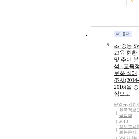
3
5
초·중등 S
교육 현황
및 추이 분
석 : 교육
보화 실태
조사(2014-
2016)을 중
심으로
윤일규
,
김한
한국정보
육학회
2018
정보교육
회논문지
Vol.22 No.