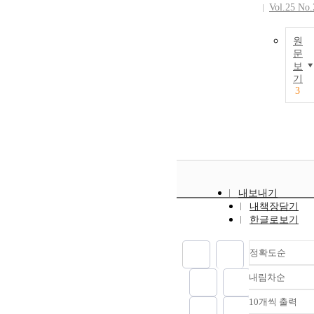
Vol.25 No.
원
문
보
기
3
내보내기
내책장담기
한글로보기
정확도순
내림차순
정확도
순
10개씩 출력
내림차
인기도