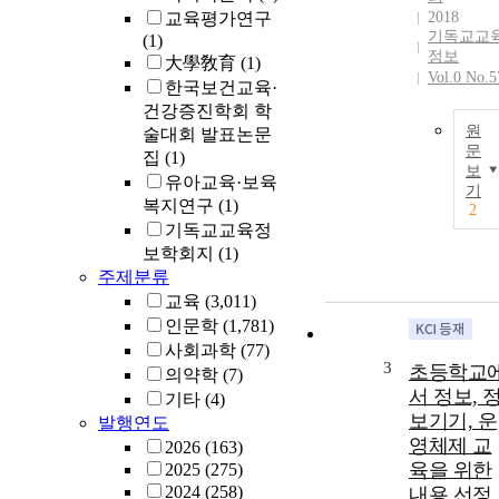
교육평가연구
2018
기독교교
(1)
정보
大學敎育
(1)
Vol.0 No.5
한국보건교육·
건강증진학회 학
원
술대회 발표논문
문
집
(1)
보
유아교육·보육
기
복지연구
(1)
2
기독교교육정
보학회지
(1)
주제분류
교육
(3,011)
인문학
(1,781)
사회과학
(77)
3
초등학교
의약학
(7)
서 정보, 
기타
(4)
보기기, 운
발행연도
영체제 교
2026
(163)
육을 위한
2025
(275)
2024
(258)
내용 선정