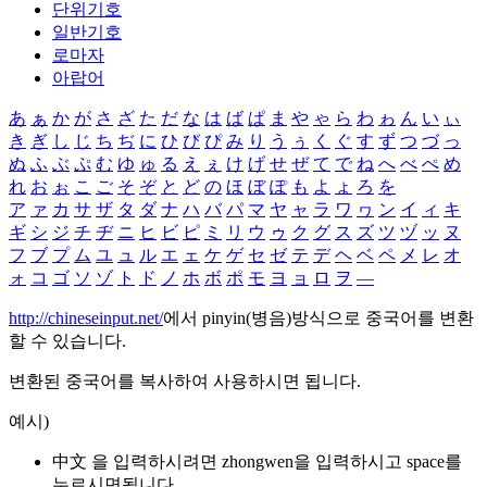
단위기호
일반기호
로마자
아랍어
あ
ぁ
か
が
さ
ざ
た
だ
な
は
ば
ぱ
ま
や
ゃ
ら
わ
ゎ
ん
い
ぃ
き
ぎ
し
じ
ち
ぢ
に
ひ
び
ぴ
み
り
う
ぅ
く
ぐ
す
ず
つ
づ
っ
ぬ
ふ
ぶ
ぷ
む
ゆ
ゅ
る
え
ぇ
け
げ
せ
ぜ
て
で
ね
へ
べ
ぺ
め
れ
お
ぉ
こ
ご
そ
ぞ
と
ど
の
ほ
ぼ
ぽ
も
よ
ょ
ろ
を
ア
ァ
カ
サ
ザ
タ
ダ
ナ
ハ
バ
パ
マ
ヤ
ャ
ラ
ワ
ヮ
ン
イ
ィ
キ
ギ
シ
ジ
チ
ヂ
ニ
ヒ
ビ
ピ
ミ
リ
ウ
ゥ
ク
グ
ス
ズ
ツ
ヅ
ッ
ヌ
フ
ブ
プ
ム
ユ
ュ
ル
エ
ェ
ケ
ゲ
セ
ゼ
テ
デ
ヘ
ベ
ペ
メ
レ
オ
ォ
コ
ゴ
ソ
ゾ
ト
ド
ノ
ホ
ボ
ポ
モ
ヨ
ョ
ロ
ヲ
―
http://chineseinput.net/
에서 pinyin(병음)방식으로 중국어를 변환
할 수 있습니다.
변환된 중국어를 복사하여 사용하시면 됩니다.
예시)
中文 을 입력하시려면
zhongwen
을 입력하시고 space를
누르시면됩니다.