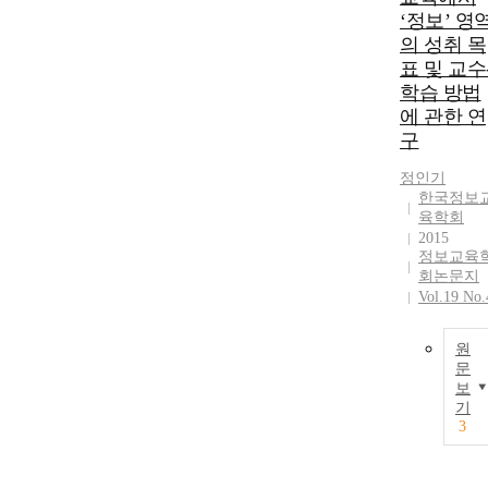
‘정보’ 영
의 성취 목
표 및 교수
학습 방법
에 관한 연
구
정인기
한국정보
육학회
2015
정보교육
회논문지
Vol.19 No.
원
문
보
기
3