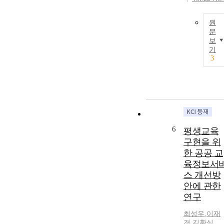
원
문
보
기
3
6
평생교육
구현을 위
한 공공 교
육정보서
스 개선방
안에 관한
연구
최성우
,
이재
경
,
김환식