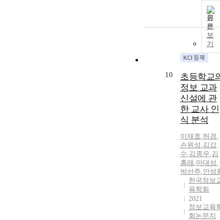
원
문
보
기
10
초등학교
정보 교과
신설에 관
한 교사 인
식 분석
이재호
,
허경
,
손원성
,
김갑
수
,
김종우
,
김
홍래
,
마대성
,
박선주
,
안성
한국정보
육학회
2021
정보교육
회논문지