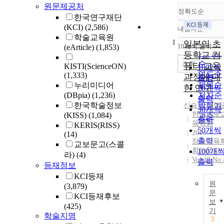
원문제공처
정확도순
한국연구재단
(KCI)
(2,586)
내림차순
정확도
학술교육원
1
순
일본의 초
10개씩 출력
(eArticle)
(1,853)
내림차
인기도
등학교 컴
순
조회
퓨터 교육
KISTI(ScienceON)
10개씩
연도순
(1,333)
과정에 대
출력
제목순
누리미디어
한 연구
20개씩
(DBpia)
(1,236)
저자순
출력
한국학술정보
신승기
발행기
,
배영
30개씩
한국정보
(KISS)
(1,084)
관순
출력
육학회
KERIS(RISS)
50개씩
2014
(14)
출력
정보교육
교보문고(스콜
회논문지
100개
라)
(4)
Vol.18 No.
출력
등재정보
KCI등재
원
(3,879)
문
KCI등재후보
보
(425)
기
학술지명
3