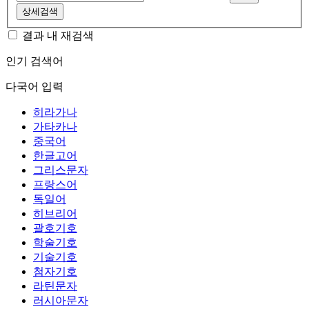
상세검색
결과 내 재검색
인기 검색어
다국어 입력
히라가나
가타카나
중국어
한글고어
그리스문자
프랑스어
독일어
히브리어
괄호기호
학술기호
기술기호
첨자기호
라틴문자
러시아문자