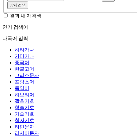
상세검색
결과 내 재검색
인기 검색어
다국어 입력
히라가나
가타카나
중국어
한글고어
그리스문자
프랑스어
독일어
히브리어
괄호기호
학술기호
기술기호
첨자기호
라틴문자
러시아문자