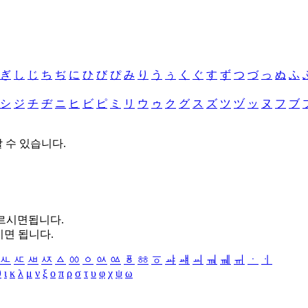
ぎ
し
じ
ち
ぢ
に
ひ
び
ぴ
み
り
う
ぅ
く
ぐ
す
ず
つ
づ
っ
ぬ
ふ
シ
ジ
チ
ヂ
ニ
ヒ
ビ
ピ
ミ
リ
ウ
ゥ
ク
グ
ス
ズ
ツ
ヅ
ッ
ヌ
フ
ブ
할 수 있습니다.
누르시면됩니다.
시면 됩니다.
ㅻ
ㅼ
ㅽ
ㅾ
ㅿ
ㆀ
ㆁ
ㆂ
ㆃ
ㆄ
ㆅ
ㆆ
ㆇ
ㆈ
ㆉ
ㆊ
ㆋ
ㆌ
ㆍ
ㆎ
θ
ι
κ
λ
μ
ν
ξ
ο
π
ρ
σ
τ
υ
φ
χ
ψ
ω