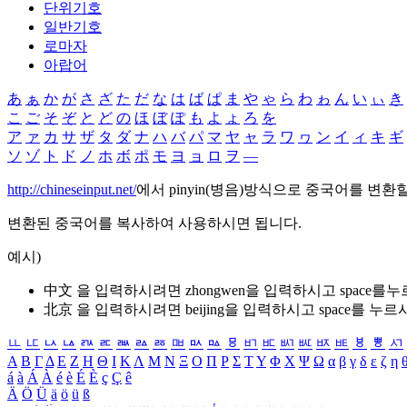
단위기호
일반기호
로마자
아랍어
あ
ぁ
か
が
さ
ざ
た
だ
な
は
ば
ぱ
ま
や
ゃ
ら
わ
ゎ
ん
い
ぃ
き
こ
ご
そ
ぞ
と
ど
の
ほ
ぼ
ぽ
も
よ
ょ
ろ
を
ア
ァ
カ
サ
ザ
タ
ダ
ナ
ハ
バ
パ
マ
ヤ
ャ
ラ
ワ
ヮ
ン
イ
ィ
キ
ギ
ソ
ゾ
ト
ド
ノ
ホ
ボ
ポ
モ
ヨ
ョ
ロ
ヲ
―
http://chineseinput.net/
에서 pinyin(병음)방식으로 중국어를 변환
변환된 중국어를 복사하여 사용하시면 됩니다.
예시)
中文 을 입력하시려면
zhongwen
을 입력하시고 space를
北京 을 입력하시려면
beijing
을 입력하시고 space를 누르
ㅥ
ㅦ
ㅧ
ㅨ
ㅩ
ㅪ
ㅫ
ㅬ
ㅭ
ㅮ
ㅯ
ㅰ
ㅱ
ㅲ
ㅳ
ㅴ
ㅵ
ㅶ
ㅷ
ㅸ
ㅹ
ㅺ
Α
Β
Γ
Δ
Ε
Ζ
Η
Θ
Ι
Κ
Λ
Μ
Ν
Ξ
Ο
Π
Ρ
Σ
Τ
Υ
Φ
Χ
Ψ
Ω
α
β
γ
δ
ε
ζ
η
á
à
Á
À
é
è
É
È
ç
Ç
ê
Ä
Ö
Ü
ä
ö
ü
ß