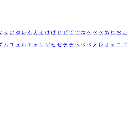
ぶ
ぷ
む
ゆ
ゅ
る
え
ぇ
け
げ
せ
ぜ
て
で
ね
へ
べ
ぺ
め
れ
お
ぉ
プ
ム
ユ
ュ
ル
エ
ェ
ケ
ゲ
セ
ゼ
テ
デ
ヘ
ベ
ペ
メ
レ
オ
ォ
コ
ゴ