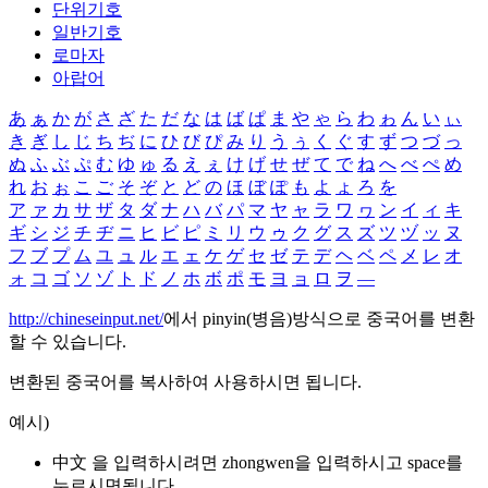
단위기호
일반기호
로마자
아랍어
あ
ぁ
か
が
さ
ざ
た
だ
な
は
ば
ぱ
ま
や
ゃ
ら
わ
ゎ
ん
い
ぃ
き
ぎ
し
じ
ち
ぢ
に
ひ
び
ぴ
み
り
う
ぅ
く
ぐ
す
ず
つ
づ
っ
ぬ
ふ
ぶ
ぷ
む
ゆ
ゅ
る
え
ぇ
け
げ
せ
ぜ
て
で
ね
へ
べ
ぺ
め
れ
お
ぉ
こ
ご
そ
ぞ
と
ど
の
ほ
ぼ
ぽ
も
よ
ょ
ろ
を
ア
ァ
カ
サ
ザ
タ
ダ
ナ
ハ
バ
パ
マ
ヤ
ャ
ラ
ワ
ヮ
ン
イ
ィ
キ
ギ
シ
ジ
チ
ヂ
ニ
ヒ
ビ
ピ
ミ
リ
ウ
ゥ
ク
グ
ス
ズ
ツ
ヅ
ッ
ヌ
フ
ブ
プ
ム
ユ
ュ
ル
エ
ェ
ケ
ゲ
セ
ゼ
テ
デ
ヘ
ベ
ペ
メ
レ
オ
ォ
コ
ゴ
ソ
ゾ
ト
ド
ノ
ホ
ボ
ポ
モ
ヨ
ョ
ロ
ヲ
―
http://chineseinput.net/
에서 pinyin(병음)방식으로 중국어를 변환
할 수 있습니다.
변환된 중국어를 복사하여 사용하시면 됩니다.
예시)
中文 을 입력하시려면
zhongwen
을 입력하시고 space를
누르시면됩니다.