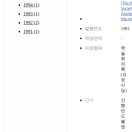
(The 
1994 (1)
Societ
1993 (1)
Appli
Micro
1992 (2)
발행연도
1991
1991 (1)
작성언어
-
자료형태
학
술
회
의
록
(프
로
시
딩)
간기
간
행
빈
도
불
명