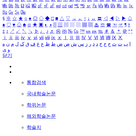
㎒
㎓
㎔
Ω
㏀
㏁
㎊
㎋
㎌
㏖
㏅
㎭
㎮
㎯
㏛
㎩
㎪
㎫
㎬
㏝
㏐
㏓
㏃
㏉
㏜
㏆
§
※
☆
★
○
●
◎
◇
◆
□
■
△
▽
→
←
↑
↓
↔
〓
◁
◀
▷
▶
♤
♠
♡
♥
♧
♣
⊙
◈
▣
◐
◑
▒
▤
▥
▨
▧
▦
▩
♨
☏
☎
☜
☞
¶
†
‡
↕
↗
↙
↖
↘
♭
♩
♪
♬
㉿
㈜
№
㏇
™
㏂
㏘
℡
＃
＆
＊
＠
ª
º
ⅰ
ⅱ
ⅲ
ⅳ
ⅴ
ⅵ
ⅶ
ⅷ
ⅸ
ⅹ
Ⅰ
Ⅱ
Ⅲ
Ⅳ
Ⅴ
Ⅵ
Ⅶ
Ⅷ
Ⅸ
Ⅹ
ا
ب
ت
ث
ج
ح
خ
د
ذ
ر
ز
س
ش
ص
ض
ط
ظ
ع
غ
ف
ق
ک
ل
م
ن
ه
و
ی
닫기
통합검색
국내학술논문
학위논문
해외학술논문
학술지