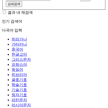
상세검색
결과 내 재검색
인기 검색어
다국어 입력
히라가나
가타카나
중국어
한글고어
그리스문자
프랑스어
독일어
히브리어
괄호기호
학술기호
기술기호
첨자기호
라틴문자
러시아문자