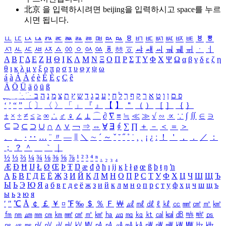
北京 을 입력하시려면
beijing
을 입력하시고 space를 누르
시면 됩니다.
ㅥ
ㅦ
ㅧ
ㅨ
ㅩ
ㅪ
ㅫ
ㅬ
ㅭ
ㅮ
ㅯ
ㅰ
ㅱ
ㅲ
ㅳ
ㅴ
ㅵ
ㅶ
ㅷ
ㅸ
ㅹ
ㅺ
ㅻ
ㅼ
ㅽ
ㅾ
ㅿ
ㆀ
ㆁ
ㆂ
ㆃ
ㆄ
ㆅ
ㆆ
ㆇ
ㆈ
ㆉ
ㆊ
ㆋ
ㆌ
ㆍ
ㆎ
Α
Β
Γ
Δ
Ε
Ζ
Η
Θ
Ι
Κ
Λ
Μ
Ν
Ξ
Ο
Π
Ρ
Σ
Τ
Υ
Φ
Χ
Ψ
Ω
α
β
γ
δ
ε
ζ
η
θ
ι
κ
λ
μ
ν
ξ
ο
π
ρ
σ
τ
υ
φ
χ
ψ
ω
á
à
Á
À
é
è
É
È
ç
Ç
ê
Ä
Ö
Ü
ä
ö
ü
ß
ְ
ֳ
ֲ
ֱ
ָ
ַ
ֵ
ֶ
ִ
ֹ
ּ
ֻ
ׂ
ׁ
ּ
ב
ה
נ
מ
צ
ת
ץ
ש
ד
ג
כ
ע
י
ח
ל
ך
ף
ק
ר
א
ט
ו
ן
ם
פ
‘
’
“
”
〔
〕
〈
〉
「
」
『
』
【
】
＂
（
）
［
］
｛
｝
±
×
÷
≠
≤
≥
∞
∴
♂
♀
∠
⊥
⌒
∂
∇
≡
≒
≪
≫
√
∽
∝
∵
∫
∬
∈
∋
⊆
⊇
⊂
⊃
∪
∩
∧
∨
￢
⇒
⇔
∀
∃
∮
∑
∏
＋
－
＜
＝
＞
、
。
·
‥
…
¨
〃
―
∥
＼
∼
´
～
ˇ
˘
˝
˚
˙
¸
˛
¡
¿
ː
！
＇
，
．
／
：
；
？
＾
＿
｀
｜
½
⅓
⅔
¼
¾
⅛
⅜
⅝
⅞
¹
²
³
⁴
ⁿ
₁
₂
₃
₄
Æ
Ð
Ħ
Ĳ
Ł
Ø
Œ
Þ
Ŧ
Ŋ
æ
đ
ð
ħ
ı
ĳ
ĸ
ŀ
ł
ø
œ
ß
þ
ŧ
ŋ
ŉ
А
Б
В
Г
Д
Е
Ё
Ж
З
И
Й
К
Л
М
Н
О
П
Р
С
Т
У
Ф
Х
Ц
Ч
Ш
Щ
Ъ
Ы
Ь
Э
Ю
Я
а
б
в
г
д
е
ё
ж
з
и
й
к
л
м
н
о
п
р
с
т
у
ф
х
ц
ч
ш
щ
ъ
ы
ь
э
ю
я
′
″
℃
Å
￠
￡
￥
¤
℉
‰
＄
％
Ｆ
￦
㎕
㎖
㎗
ℓ
㎘
㏄
㎣
㎤
㎥
㎦
㎙
㎚
㎛
㎜
㎝
㎞
㎟
㎠
㎡
㎢
㏊
㎍
㎎
㎏
㏏
㎈
㎉
㏈
㎧
㎨
㎰
㎱
㎲
㎳
㎴
㎵
㎶
㎷
㎸
㎹
㎀
㎁
㎂
㎃
㎄
㎺
㎻
㎽
㎾
㎿
㎐
㎑