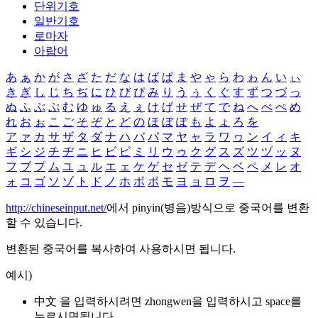
단위기호
일반기호
로마자
아랍어
あ
ぁ
か
が
さ
ざ
た
だ
な
は
ば
ぱ
ま
や
ゃ
ら
わ
ゎ
ん
い
ぃ
き
ぎ
し
じ
ち
ぢ
に
ひ
び
ぴ
み
り
う
ぅ
く
ぐ
す
ず
つ
づ
っ
ぬ
ふ
ぶ
ぷ
む
ゆ
ゅ
る
え
ぇ
け
げ
せ
ぜ
て
で
ね
へ
べ
ぺ
め
れ
お
ぉ
こ
ご
そ
ぞ
と
ど
の
ほ
ぼ
ぽ
も
よ
ょ
ろ
を
ア
ァ
カ
サ
ザ
タ
ダ
ナ
ハ
バ
パ
マ
ヤ
ャ
ラ
ワ
ヮ
ン
イ
ィ
キ
ギ
シ
ジ
チ
ヂ
ニ
ヒ
ビ
ピ
ミ
リ
ウ
ゥ
ク
グ
ス
ズ
ツ
ヅ
ッ
ヌ
フ
ブ
プ
ム
ユ
ュ
ル
エ
ェ
ケ
ゲ
セ
ゼ
テ
デ
ヘ
ベ
ペ
メ
レ
オ
ォ
コ
ゴ
ソ
ゾ
ト
ド
ノ
ホ
ボ
ポ
モ
ヨ
ョ
ロ
ヲ
―
http://chineseinput.net/
에서 pinyin(병음)방식으로 중국어를 변환
할 수 있습니다.
변환된 중국어를 복사하여 사용하시면 됩니다.
예시)
中文 을 입력하시려면
zhongwen
을 입력하시고 space를
누르시면됩니다.