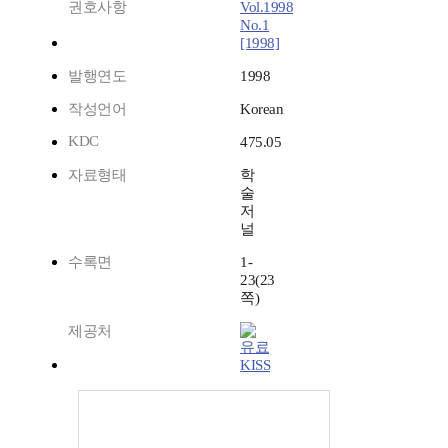
권호사항
Vol.1998
No.1
[1998]
발행연도
1998
작성언어
Korean
KDC
475.05
자료형태
학
술
저
널
수록면
1-
23(23
쪽)
제공처
KISS