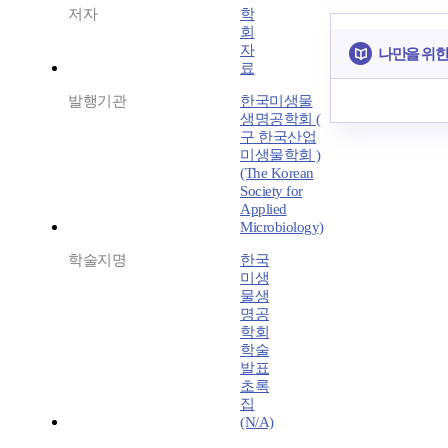
저자
학
회
자
나만을 위한
료
발행기관
한국미생물
생명공학회 (
구 한국산업
미생물학회 )
(The Korean
Society for
Applied
Microbiology)
학술지명
한국
미생
물생
명공
학회
학술
발표
초록
집
(N/A)