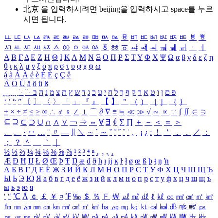
北京 을 입력하시려면
beijing
을 입력하시고 space를 누르
시면 됩니다.
ㅥ
ㅦ
ㅧ
ㅨ
ㅩ
ㅪ
ㅫ
ㅬ
ㅭ
ㅮ
ㅯ
ㅰ
ㅱ
ㅲ
ㅳ
ㅴ
ㅵ
ㅶ
ㅷ
ㅸ
ㅹ
ㅺ
ㅻ
ㅼ
ㅽ
ㅾ
ㅿ
ㆀ
ㆁ
ㆂ
ㆃ
ㆄ
ㆅ
ㆆ
ㆇ
ㆈ
ㆉ
ㆊ
ㆋ
ㆌ
ㆍ
ㆎ
Α
Β
Γ
Δ
Ε
Ζ
Η
Θ
Ι
Κ
Λ
Μ
Ν
Ξ
Ο
Π
Ρ
Σ
Τ
Υ
Φ
Χ
Ψ
Ω
α
β
γ
δ
ε
ζ
η
θ
ι
κ
λ
μ
ν
ξ
ο
π
ρ
σ
τ
υ
φ
χ
ψ
ω
á
à
Á
À
é
è
É
È
ç
Ç
ê
Ä
Ö
Ü
ä
ö
ü
ß
ְ
ֳ
ֲ
ֱ
ָ
ַ
ֵ
ֶ
ִ
ֹ
ּ
ֻ
ׂ
ׁ
ּ
ב
ה
נ
מ
צ
ת
ץ
ש
ד
ג
כ
ע
י
ח
ל
ך
ף
ק
ר
א
ט
ו
ן
ם
פ
‘
’
“
”
〔
〕
〈
〉
「
」
『
』
【
】
＂
（
）
［
］
｛
｝
±
×
÷
≠
≤
≥
∞
∴
♂
♀
∠
⊥
⌒
∂
∇
≡
≒
≪
≫
√
∽
∝
∵
∫
∬
∈
∋
⊆
⊇
⊂
⊃
∪
∩
∧
∨
￢
⇒
⇔
∀
∃
∮
∑
∏
＋
－
＜
＝
＞
、
。
·
‥
…
¨
〃
―
∥
＼
∼
´
～
ˇ
˘
˝
˚
˙
¸
˛
¡
¿
ː
！
＇
，
．
／
：
；
？
＾
＿
｀
｜
½
⅓
⅔
¼
¾
⅛
⅜
⅝
⅞
¹
²
³
⁴
ⁿ
₁
₂
₃
₄
Æ
Ð
Ħ
Ĳ
Ł
Ø
Œ
Þ
Ŧ
Ŋ
æ
đ
ð
ħ
ı
ĳ
ĸ
ŀ
ł
ø
œ
ß
þ
ŧ
ŋ
ŉ
А
Б
В
Г
Д
Е
Ё
Ж
З
И
Й
К
Л
М
Н
О
П
Р
С
Т
У
Ф
Х
Ц
Ч
Ш
Щ
Ъ
Ы
Ь
Э
Ю
Я
а
б
в
г
д
е
ё
ж
з
и
й
к
л
м
н
о
п
р
с
т
у
ф
х
ц
ч
ш
щ
ъ
ы
ь
э
ю
я
′
″
℃
Å
￠
￡
￥
¤
℉
‰
＄
％
Ｆ
￦
㎕
㎖
㎗
ℓ
㎘
㏄
㎣
㎤
㎥
㎦
㎙
㎚
㎛
㎜
㎝
㎞
㎟
㎠
㎡
㎢
㏊
㎍
㎎
㎏
㏏
㎈
㎉
㏈
㎧
㎨
㎰
㎱
㎲
㎳
㎴
㎵
㎶
㎷
㎸
㎹
㎀
㎁
㎂
㎃
㎄
㎺
㎻
㎽
㎾
㎿
㎐
㎑