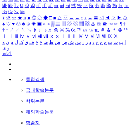
㎒
㎓
㎔
Ω
㏀
㏁
㎊
㎋
㎌
㏖
㏅
㎭
㎮
㎯
㏛
㎩
㎪
㎫
㎬
㏝
㏐
㏓
㏃
㏉
㏜
㏆
§
※
☆
★
○
●
◎
◇
◆
□
■
△
▽
→
←
↑
↓
↔
〓
◁
◀
▷
▶
♤
♠
♡
♥
♧
♣
⊙
◈
▣
◐
◑
▒
▤
▥
▨
▧
▦
▩
♨
☏
☎
☜
☞
¶
†
‡
↕
↗
↙
↖
↘
♭
♩
♪
♬
㉿
㈜
№
㏇
™
㏂
㏘
℡
＃
＆
＊
＠
ª
º
ⅰ
ⅱ
ⅲ
ⅳ
ⅴ
ⅵ
ⅶ
ⅷ
ⅸ
ⅹ
Ⅰ
Ⅱ
Ⅲ
Ⅳ
Ⅴ
Ⅵ
Ⅶ
Ⅷ
Ⅸ
Ⅹ
ا
ب
ت
ث
ج
ح
خ
د
ذ
ر
ز
س
ش
ص
ض
ط
ظ
ع
غ
ف
ق
ک
ل
م
ن
ه
و
ی
닫기
통합검색
국내학술논문
학위논문
해외학술논문
학술지