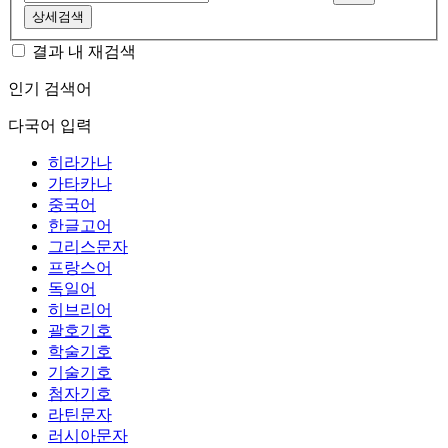
상세검색
결과 내 재검색
인기 검색어
다국어 입력
히라가나
가타카나
중국어
한글고어
그리스문자
프랑스어
독일어
히브리어
괄호기호
학술기호
기술기호
첨자기호
라틴문자
러시아문자