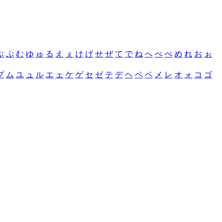
ぶ
ぷ
む
ゆ
ゅ
る
え
ぇ
け
げ
せ
ぜ
て
で
ね
へ
べ
ぺ
め
れ
お
ぉ
プ
ム
ユ
ュ
ル
エ
ェ
ケ
ゲ
セ
ゼ
テ
デ
ヘ
ベ
ペ
メ
レ
オ
ォ
コ
ゴ