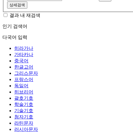
상세검색
결과 내 재검색
인기 검색어
다국어 입력
히라가나
가타카나
중국어
한글고어
그리스문자
프랑스어
독일어
히브리어
괄호기호
학술기호
기술기호
첨자기호
라틴문자
러시아문자