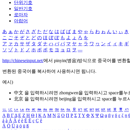
단위기호
일반기호
로마자
아랍어
あ
ぁ
か
が
さ
ざ
た
だ
な
は
ば
ぱ
ま
や
ゃ
ら
わ
ゎ
ん
い
ぃ
き
こ
ご
そ
ぞ
と
ど
の
ほ
ぼ
ぽ
も
よ
ょ
ろ
を
ア
ァ
カ
サ
ザ
タ
ダ
ナ
ハ
バ
パ
マ
ヤ
ャ
ラ
ワ
ヮ
ン
イ
ィ
キ
ギ
ソ
ゾ
ト
ド
ノ
ホ
ボ
ポ
モ
ヨ
ョ
ロ
ヲ
―
http://chineseinput.net/
에서 pinyin(병음)방식으로 중국어를 변환
변환된 중국어를 복사하여 사용하시면 됩니다.
예시)
中文 을 입력하시려면
zhongwen
을 입력하시고 space를
北京 을 입력하시려면
beijing
을 입력하시고 space를 누르
ㅥ
ㅦ
ㅧ
ㅨ
ㅩ
ㅪ
ㅫ
ㅬ
ㅭ
ㅮ
ㅯ
ㅰ
ㅱ
ㅲ
ㅳ
ㅴ
ㅵ
ㅶ
ㅷ
ㅸ
ㅹ
ㅺ
Α
Β
Γ
Δ
Ε
Ζ
Η
Θ
Ι
Κ
Λ
Μ
Ν
Ξ
Ο
Π
Ρ
Σ
Τ
Υ
Φ
Χ
Ψ
Ω
α
β
γ
δ
ε
ζ
η
á
à
Á
À
é
è
É
È
ç
Ç
ê
Ä
Ö
Ü
ä
ö
ü
ß