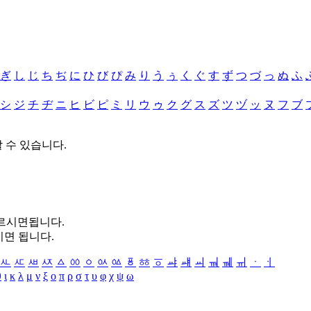
ぎ
し
じ
ち
ぢ
に
ひ
び
ぴ
み
り
う
ぅ
く
ぐ
す
ず
つ
づ
っ
ぬ
ふ
シ
ジ
チ
ヂ
ニ
ヒ
ビ
ピ
ミ
リ
ウ
ゥ
ク
グ
ス
ズ
ツ
ヅ
ッ
ヌ
フ
ブ
할 수 있습니다.
누르시면됩니다.
시면 됩니다.
ㅻ
ㅼ
ㅽ
ㅾ
ㅿ
ㆀ
ㆁ
ㆂ
ㆃ
ㆄ
ㆅ
ㆆ
ㆇ
ㆈ
ㆉ
ㆊ
ㆋ
ㆌ
ㆍ
ㆎ
θ
ι
κ
λ
μ
ν
ξ
ο
π
ρ
σ
τ
υ
φ
χ
ψ
ω