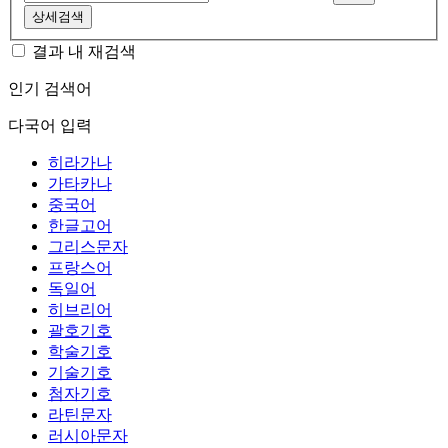
상세검색
결과 내 재검색
인기 검색어
다국어 입력
히라가나
가타카나
중국어
한글고어
그리스문자
프랑스어
독일어
히브리어
괄호기호
학술기호
기술기호
첨자기호
라틴문자
러시아문자