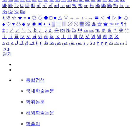
㎒
㎓
㎔
Ω
㏀
㏁
㎊
㎋
㎌
㏖
㏅
㎭
㎮
㎯
㏛
㎩
㎪
㎫
㎬
㏝
㏐
㏓
㏃
㏉
㏜
㏆
§
※
☆
★
○
●
◎
◇
◆
□
■
△
▽
→
←
↑
↓
↔
〓
◁
◀
▷
▶
♤
♠
♡
♥
♧
♣
⊙
◈
▣
◐
◑
▒
▤
▥
▨
▧
▦
▩
♨
☏
☎
☜
☞
¶
†
‡
↕
↗
↙
↖
↘
♭
♩
♪
♬
㉿
㈜
№
㏇
™
㏂
㏘
℡
＃
＆
＊
＠
ª
º
ⅰ
ⅱ
ⅲ
ⅳ
ⅴ
ⅵ
ⅶ
ⅷ
ⅸ
ⅹ
Ⅰ
Ⅱ
Ⅲ
Ⅳ
Ⅴ
Ⅵ
Ⅶ
Ⅷ
Ⅸ
Ⅹ
ا
ب
ت
ث
ج
ح
خ
د
ذ
ر
ز
س
ش
ص
ض
ط
ظ
ع
غ
ف
ق
ک
ل
م
ن
ه
و
ی
닫기
통합검색
국내학술논문
학위논문
해외학술논문
학술지