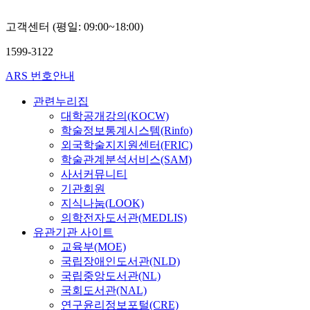
고객센터 (평일: 09:00~18:00)
1599-3122
ARS 번호안내
관련누리집
대학공개강의(KOCW)
학술정보통계시스템(Rinfo)
외국학술지지원센터(FRIC)
학술관계분석서비스(SAM)
사서커뮤니티
기관회원
지식나눔(LOOK)
의학전자도서관(MEDLIS)
유관기관 사이트
교육부(MOE)
국립장애인도서관(NLD)
국립중앙도서관(NL)
국회도서관(NAL)
연구윤리정보포털(CRE)