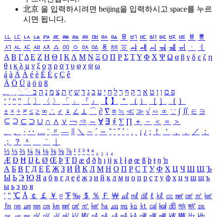
北京 을 입력하시려면
beijing
을 입력하시고 space를 누르
시면 됩니다.
ㅥ
ㅦ
ㅧ
ㅨ
ㅩ
ㅪ
ㅫ
ㅬ
ㅭ
ㅮ
ㅯ
ㅰ
ㅱ
ㅲ
ㅳ
ㅴ
ㅵ
ㅶ
ㅷ
ㅸ
ㅹ
ㅺ
ㅻ
ㅼ
ㅽ
ㅾ
ㅿ
ㆀ
ㆁ
ㆂ
ㆃ
ㆄ
ㆅ
ㆆ
ㆇ
ㆈ
ㆉ
ㆊ
ㆋ
ㆌ
ㆍ
ㆎ
Α
Β
Γ
Δ
Ε
Ζ
Η
Θ
Ι
Κ
Λ
Μ
Ν
Ξ
Ο
Π
Ρ
Σ
Τ
Υ
Φ
Χ
Ψ
Ω
α
β
γ
δ
ε
ζ
η
θ
ι
κ
λ
μ
ν
ξ
ο
π
ρ
σ
τ
υ
φ
χ
ψ
ω
á
à
Á
À
é
è
É
È
ç
Ç
ê
Ä
Ö
Ü
ä
ö
ü
ß
ְ
ֳ
ֲ
ֱ
ָ
ַ
ֵ
ֶ
ִ
ֹ
ּ
ֻ
ׂ
ׁ
ּ
ב
ה
נ
מ
צ
ת
ץ
ש
ד
ג
כ
ע
י
ח
ל
ך
ף
ק
ר
א
ט
ו
ן
ם
פ
‘
’
“
”
〔
〕
〈
〉
「
」
『
』
【
】
＂
（
）
［
］
｛
｝
±
×
÷
≠
≤
≥
∞
∴
♂
♀
∠
⊥
⌒
∂
∇
≡
≒
≪
≫
√
∽
∝
∵
∫
∬
∈
∋
⊆
⊇
⊂
⊃
∪
∩
∧
∨
￢
⇒
⇔
∀
∃
∮
∑
∏
＋
－
＜
＝
＞
、
。
·
‥
…
¨
〃
―
∥
＼
∼
´
～
ˇ
˘
˝
˚
˙
¸
˛
¡
¿
ː
！
＇
，
．
／
：
；
？
＾
＿
｀
｜
½
⅓
⅔
¼
¾
⅛
⅜
⅝
⅞
¹
²
³
⁴
ⁿ
₁
₂
₃
₄
Æ
Ð
Ħ
Ĳ
Ł
Ø
Œ
Þ
Ŧ
Ŋ
æ
đ
ð
ħ
ı
ĳ
ĸ
ŀ
ł
ø
œ
ß
þ
ŧ
ŋ
ŉ
А
Б
В
Г
Д
Е
Ё
Ж
З
И
Й
К
Л
М
Н
О
П
Р
С
Т
У
Ф
Х
Ц
Ч
Ш
Щ
Ъ
Ы
Ь
Э
Ю
Я
а
б
в
г
д
е
ё
ж
з
и
й
к
л
м
н
о
п
р
с
т
у
ф
х
ц
ч
ш
щ
ъ
ы
ь
э
ю
я
′
″
℃
Å
￠
￡
￥
¤
℉
‰
＄
％
Ｆ
￦
㎕
㎖
㎗
ℓ
㎘
㏄
㎣
㎤
㎥
㎦
㎙
㎚
㎛
㎜
㎝
㎞
㎟
㎠
㎡
㎢
㏊
㎍
㎎
㎏
㏏
㎈
㎉
㏈
㎧
㎨
㎰
㎱
㎲
㎳
㎴
㎵
㎶
㎷
㎸
㎹
㎀
㎁
㎂
㎃
㎄
㎺
㎻
㎽
㎾
㎿
㎐
㎑