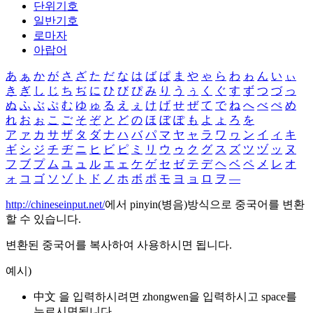
단위기호
일반기호
로마자
아랍어
あ
ぁ
か
が
さ
ざ
た
だ
な
は
ば
ぱ
ま
や
ゃ
ら
わ
ゎ
ん
い
ぃ
き
ぎ
し
じ
ち
ぢ
に
ひ
び
ぴ
み
り
う
ぅ
く
ぐ
す
ず
つ
づ
っ
ぬ
ふ
ぶ
ぷ
む
ゆ
ゅ
る
え
ぇ
け
げ
せ
ぜ
て
で
ね
へ
べ
ぺ
め
れ
お
ぉ
こ
ご
そ
ぞ
と
ど
の
ほ
ぼ
ぽ
も
よ
ょ
ろ
を
ア
ァ
カ
サ
ザ
タ
ダ
ナ
ハ
バ
パ
マ
ヤ
ャ
ラ
ワ
ヮ
ン
イ
ィ
キ
ギ
シ
ジ
チ
ヂ
ニ
ヒ
ビ
ピ
ミ
リ
ウ
ゥ
ク
グ
ス
ズ
ツ
ヅ
ッ
ヌ
フ
ブ
プ
ム
ユ
ュ
ル
エ
ェ
ケ
ゲ
セ
ゼ
テ
デ
ヘ
ベ
ペ
メ
レ
オ
ォ
コ
ゴ
ソ
ゾ
ト
ド
ノ
ホ
ボ
ポ
モ
ヨ
ョ
ロ
ヲ
―
http://chineseinput.net/
에서 pinyin(병음)방식으로 중국어를 변환
할 수 있습니다.
변환된 중국어를 복사하여 사용하시면 됩니다.
예시)
中文 을 입력하시려면
zhongwen
을 입력하시고 space를
누르시면됩니다.