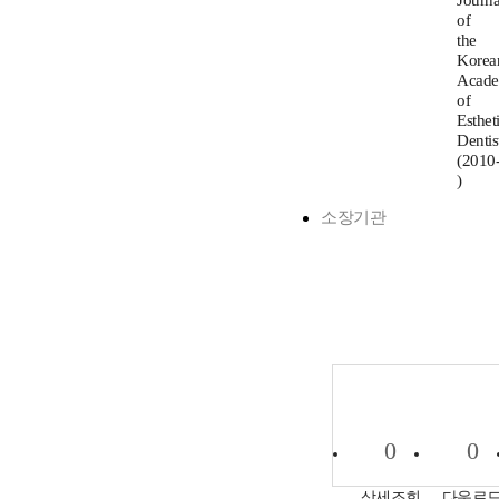
Journa
of
the
Korea
Acad
of
Esthet
Dentis
(2010
)
소장기관
0
0
상세조회
다운로