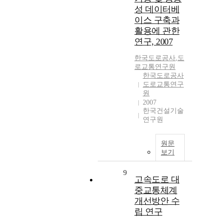
성 데이터베
이스 구축과
활용에 관한
연구, 2007
한국도로공사
,
도
로교통연구원
한국도로공사
도로교통연구
원
2007
한국건설기술
연구원
원문
보기
9
고속도로 대
중교통체계
개선방안 수
립 연구