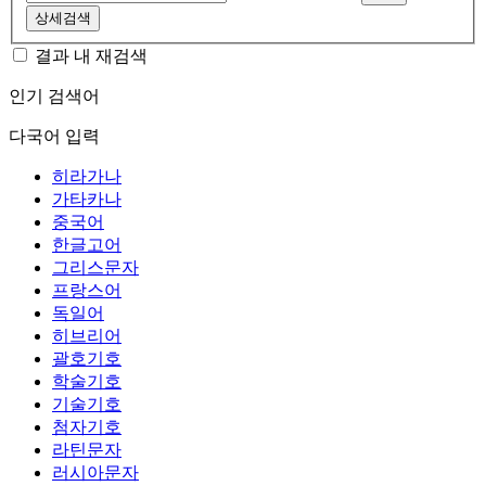
상세검색
결과 내 재검색
인기 검색어
다국어 입력
히라가나
가타카나
중국어
한글고어
그리스문자
프랑스어
독일어
히브리어
괄호기호
학술기호
기술기호
첨자기호
라틴문자
러시아문자