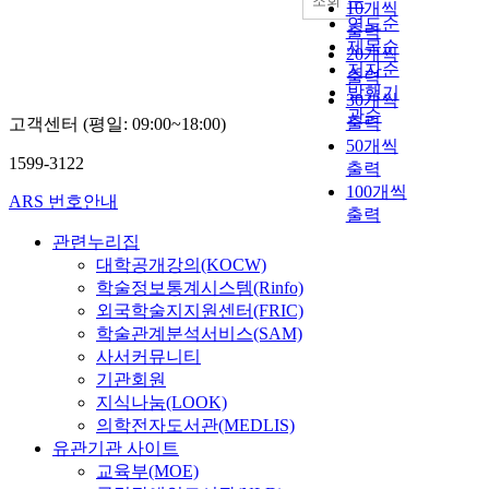
순
조회
10개씩
연도순
출력
제목순
20개씩
저자순
출력
발행기
30개씩
관순
출력
고객센터 (평일: 09:00~18:00)
50개씩
1599-3122
출력
100개씩
ARS 번호안내
출력
관련누리집
대학공개강의(KOCW)
학술정보통계시스템(Rinfo)
외국학술지지원센터(FRIC)
학술관계분석서비스(SAM)
사서커뮤니티
기관회원
지식나눔(LOOK)
의학전자도서관(MEDLIS)
유관기관 사이트
교육부(MOE)