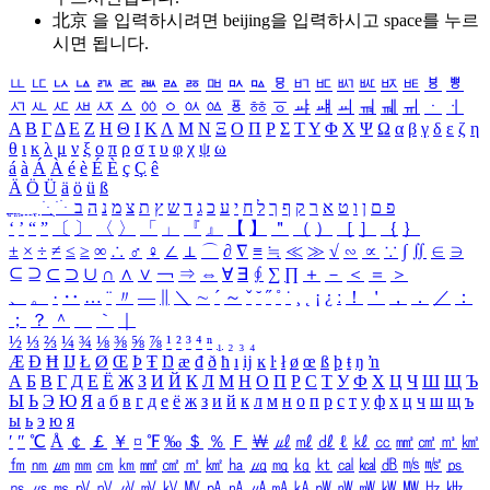
北京 을 입력하시려면
beijing
을 입력하시고 space를 누르
시면 됩니다.
ㅥ
ㅦ
ㅧ
ㅨ
ㅩ
ㅪ
ㅫ
ㅬ
ㅭ
ㅮ
ㅯ
ㅰ
ㅱ
ㅲ
ㅳ
ㅴ
ㅵ
ㅶ
ㅷ
ㅸ
ㅹ
ㅺ
ㅻ
ㅼ
ㅽ
ㅾ
ㅿ
ㆀ
ㆁ
ㆂ
ㆃ
ㆄ
ㆅ
ㆆ
ㆇ
ㆈ
ㆉ
ㆊ
ㆋ
ㆌ
ㆍ
ㆎ
Α
Β
Γ
Δ
Ε
Ζ
Η
Θ
Ι
Κ
Λ
Μ
Ν
Ξ
Ο
Π
Ρ
Σ
Τ
Υ
Φ
Χ
Ψ
Ω
α
β
γ
δ
ε
ζ
η
θ
ι
κ
λ
μ
ν
ξ
ο
π
ρ
σ
τ
υ
φ
χ
ψ
ω
á
à
Á
À
é
è
É
È
ç
Ç
ê
Ä
Ö
Ü
ä
ö
ü
ß
ְ
ֳ
ֲ
ֱ
ָ
ַ
ֵ
ֶ
ִ
ֹ
ּ
ֻ
ׂ
ׁ
ּ
ב
ה
נ
מ
צ
ת
ץ
ש
ד
ג
כ
ע
י
ח
ל
ך
ף
ק
ר
א
ט
ו
ן
ם
פ
‘
’
“
”
〔
〕
〈
〉
「
」
『
』
【
】
＂
（
）
［
］
｛
｝
±
×
÷
≠
≤
≥
∞
∴
♂
♀
∠
⊥
⌒
∂
∇
≡
≒
≪
≫
√
∽
∝
∵
∫
∬
∈
∋
⊆
⊇
⊂
⊃
∪
∩
∧
∨
￢
⇒
⇔
∀
∃
∮
∑
∏
＋
－
＜
＝
＞
、
。
·
‥
…
¨
〃
―
∥
＼
∼
´
～
ˇ
˘
˝
˚
˙
¸
˛
¡
¿
ː
！
＇
，
．
／
：
；
？
＾
＿
｀
｜
½
⅓
⅔
¼
¾
⅛
⅜
⅝
⅞
¹
²
³
⁴
ⁿ
₁
₂
₃
₄
Æ
Ð
Ħ
Ĳ
Ł
Ø
Œ
Þ
Ŧ
Ŋ
æ
đ
ð
ħ
ı
ĳ
ĸ
ŀ
ł
ø
œ
ß
þ
ŧ
ŋ
ŉ
А
Б
В
Г
Д
Е
Ё
Ж
З
И
Й
К
Л
М
Н
О
П
Р
С
Т
У
Ф
Х
Ц
Ч
Ш
Щ
Ъ
Ы
Ь
Э
Ю
Я
а
б
в
г
д
е
ё
ж
з
и
й
к
л
м
н
о
п
р
с
т
у
ф
х
ц
ч
ш
щ
ъ
ы
ь
э
ю
я
′
″
℃
Å
￠
￡
￥
¤
℉
‰
＄
％
Ｆ
￦
㎕
㎖
㎗
ℓ
㎘
㏄
㎣
㎤
㎥
㎦
㎙
㎚
㎛
㎜
㎝
㎞
㎟
㎠
㎡
㎢
㏊
㎍
㎎
㎏
㏏
㎈
㎉
㏈
㎧
㎨
㎰
㎱
㎲
㎳
㎴
㎵
㎶
㎷
㎸
㎹
㎀
㎁
㎂
㎃
㎄
㎺
㎻
㎽
㎾
㎿
㎐
㎑