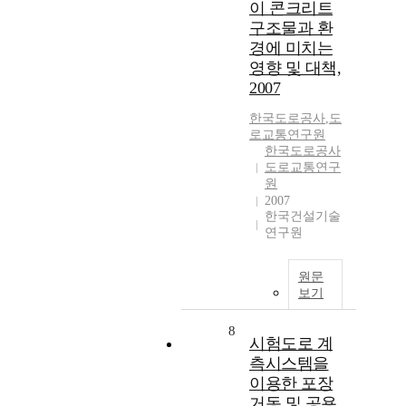
이 콘크리트
구조물과 환
경에 미치는
영향 및 대책,
2007
한국도로공사
,
도
로교통연구원
한국도로공사
도로교통연구
원
2007
한국건설기술
연구원
원문
보기
8
시험도로 계
측시스템을
이용한 포장
거동 및 공용