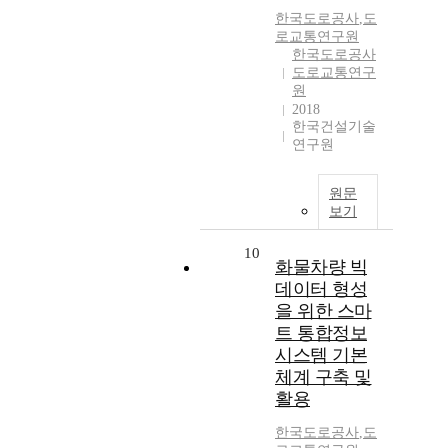
한국도로공사
,
도
로교통연구원
한국도로공사
도로교통연구
원
2018
한국건설기술
연구원
원문
보기
10
화물차량 빅
데이터 형성
을 위한 스마
트 통합정보
시스템 기본
체계 구축 및
활용
한국도로공사
,
도