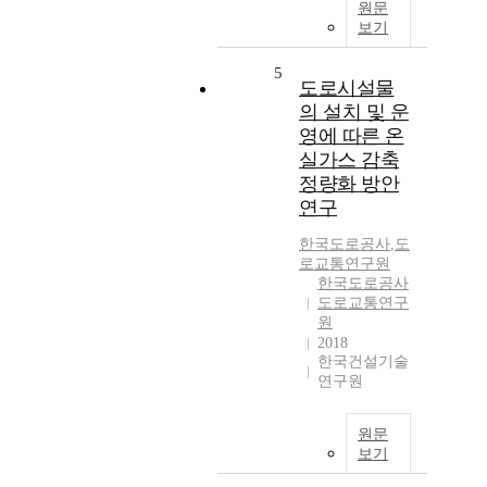
원문
보기
5
도로시설물
의 설치 및 운
영에 따른 온
실가스 감축
정량화 방안
연구
한국도로공사
,
도
로교통연구원
한국도로공사
도로교통연구
원
2018
한국건설기술
연구원
원문
보기