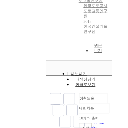
로교통연구원
한국도로공사
도로교통연구
원
2018
한국건설기술
연구원
원문
보기
내보내기
내책장담기
한글로보기
정확도순
내림차순
정확도
순
10개씩 출력
내림차순
인기도