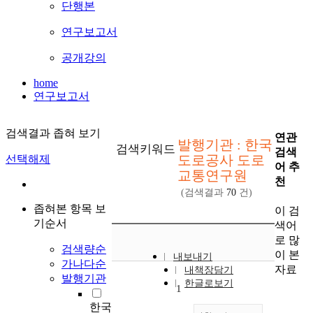
단행본
연구보고서
공개강의
home
연구보고서
검색결과 좁혀 보기
연관
발행기관 : 한국
검색키워드
검색
도로공사 도로
선택해제
어 추
교통연구원
천
(검색결과
70
건)
좁혀본 항목 보
이 검
기순서
색어
로 많
검색량순
이 본
내보내기
가나다순
자료
내책장담기
발행기관
한글로보기
1
한국