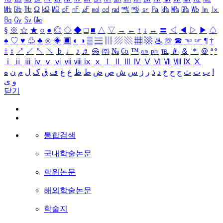
㎒
㎓
㎔
Ω
㏀
㏁
㎊
㎋
㎌
㏖
㏅
㎭
㎮
㎯
㏛
㎩
㎪
㎫
㎬
㏝
㏐
㏓
㏃
㏉
㏜
㏆
§
※
☆
★
○
●
◎
◇
◆
□
■
△
▽
→
←
↑
↓
↔
〓
◁
◀
▷
▶
♤
♠
♡
♥
♧
♣
⊙
◈
▣
◐
◑
▒
▤
▥
▨
▧
▦
▩
♨
☏
☎
☜
☞
¶
†
‡
↕
↗
↙
↖
↘
♭
♩
♪
♬
㉿
㈜
№
㏇
™
㏂
㏘
℡
＃
＆
＊
＠
ª
º
ⅰ
ⅱ
ⅲ
ⅳ
ⅴ
ⅵ
ⅶ
ⅷ
ⅸ
ⅹ
Ⅰ
Ⅱ
Ⅲ
Ⅳ
Ⅴ
Ⅵ
Ⅶ
Ⅷ
Ⅸ
Ⅹ
ا
ب
ت
ث
ج
ح
خ
د
ذ
ر
ز
س
ش
ص
ض
ط
ظ
ع
غ
ف
ق
ک
ل
م
ن
ه
و
ی
닫기
통합검색
국내학술논문
학위논문
해외학술논문
학술지