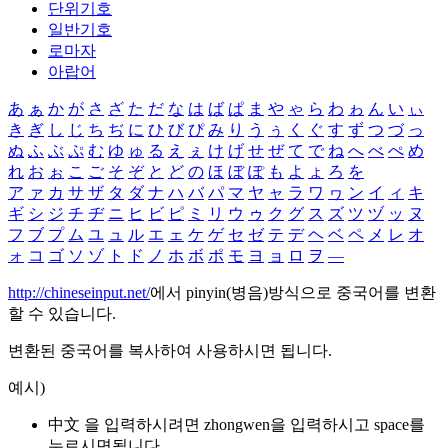
단위기호
일반기호
로마자
아랍어
あ
ぁ
か
が
さ
ざ
た
だ
な
は
ば
ぱ
ま
や
ゃ
ら
わ
ゎ
ん
い
ぃ
き
ぎ
し
じ
ち
ぢ
に
ひ
び
ぴ
み
り
う
ぅ
く
ぐ
す
ず
つ
づ
っ
ぬ
ふ
ぶ
ぷ
む
ゆ
ゅ
る
え
ぇ
け
げ
せ
ぜ
て
で
ね
へ
べ
ぺ
め
れ
お
ぉ
こ
ご
そ
ぞ
と
ど
の
ほ
ぼ
ぽ
も
よ
ょ
ろ
を
ア
ァ
カ
サ
ザ
タ
ダ
ナ
ハ
バ
パ
マ
ヤ
ャ
ラ
ワ
ヮ
ン
イ
ィ
キ
ギ
シ
ジ
チ
ヂ
ニ
ヒ
ビ
ピ
ミ
リ
ウ
ゥ
ク
グ
ス
ズ
ツ
ヅ
ッ
ヌ
フ
ブ
プ
ム
ユ
ュ
ル
エ
ェ
ケ
ゲ
セ
ゼ
テ
デ
ヘ
ベ
ペ
メ
レ
オ
ォ
コ
ゴ
ソ
ゾ
ト
ド
ノ
ホ
ボ
ポ
モ
ヨ
ョ
ロ
ヲ
―
http://chineseinput.net/
에서 pinyin(병음)방식으로 중국어를 변환
할 수 있습니다.
변환된 중국어를 복사하여 사용하시면 됩니다.
예시)
中文 을 입력하시려면
zhongwen
을 입력하시고 space를
누르시면됩니다.