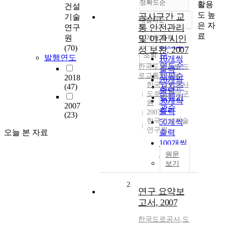
정확도순
활용
건설
도 높
공사구간 교
기술
내림차순
정확도
은 자
통 안전관리
연구
순
료
원
및 야간 시인
10개씩 출력
내림차순
인기도
(70)
성 보완, 2007
순
조회
발행연도
10개씩
연도순
한국도로공사
,
도
출력
로교통연구원
제목순
2018
20개씩
한국도로공사
(47)
저자순
출력
도로교통연구
발행기
30개씩
원
2007
관순
출력
2007
(23)
한국건설기술
50개씩
연구원
오늘 본 자료
출력
100개씩
출력
원문
보기
2
연구 요약보
고서, 2007
한국도로공사
,
도