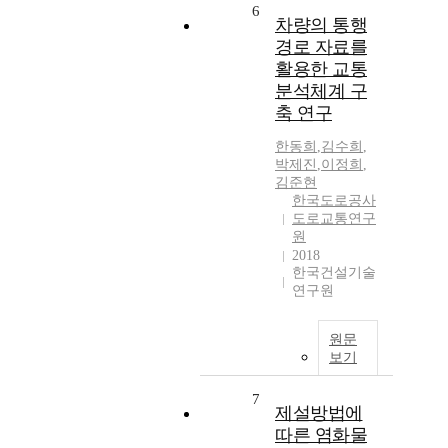
6
차량의 통행
경로 자료를
활용한 교통
분석체계 구
축 연구
한동희
,
김수희
,
박제진
,
이정희
,
김준현
한국도로공사
도로교통연구
원
2018
한국건설기술
연구원
원문
보기
7
제설방법에
따른 염화물