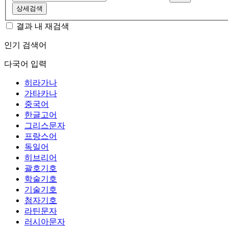
상세검색
결과 내 재검색
인기 검색어
다국어 입력
히라가나
가타카나
중국어
한글고어
그리스문자
프랑스어
독일어
히브리어
괄호기호
학술기호
기술기호
첨자기호
라틴문자
러시아문자