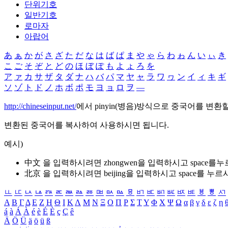
단위기호
일반기호
로마자
아랍어
あ
ぁ
か
が
さ
ざ
た
だ
な
は
ば
ぱ
ま
や
ゃ
ら
わ
ゎ
ん
い
ぃ
き
こ
ご
そ
ぞ
と
ど
の
ほ
ぼ
ぽ
も
よ
ょ
ろ
を
ア
ァ
カ
サ
ザ
タ
ダ
ナ
ハ
バ
パ
マ
ヤ
ャ
ラ
ワ
ヮ
ン
イ
ィ
キ
ギ
ソ
ゾ
ト
ド
ノ
ホ
ボ
ポ
モ
ヨ
ョ
ロ
ヲ
―
http://chineseinput.net/
에서 pinyin(병음)방식으로 중국어를 변환
변환된 중국어를 복사하여 사용하시면 됩니다.
예시)
中文 을 입력하시려면
zhongwen
을 입력하시고 space를
北京 을 입력하시려면
beijing
을 입력하시고 space를 누르
ㅥ
ㅦ
ㅧ
ㅨ
ㅩ
ㅪ
ㅫ
ㅬ
ㅭ
ㅮ
ㅯ
ㅰ
ㅱ
ㅲ
ㅳ
ㅴ
ㅵ
ㅶ
ㅷ
ㅸ
ㅹ
ㅺ
Α
Β
Γ
Δ
Ε
Ζ
Η
Θ
Ι
Κ
Λ
Μ
Ν
Ξ
Ο
Π
Ρ
Σ
Τ
Υ
Φ
Χ
Ψ
Ω
α
β
γ
δ
ε
ζ
η
á
à
Á
À
é
è
É
È
ç
Ç
ê
Ä
Ö
Ü
ä
ö
ü
ß