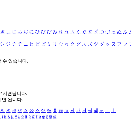
ぎ
し
じ
ち
ぢ
に
ひ
び
ぴ
み
り
う
ぅ
く
ぐ
す
ず
つ
づ
っ
ぬ
ふ
シ
ジ
チ
ヂ
ニ
ヒ
ビ
ピ
ミ
リ
ウ
ゥ
ク
グ
ス
ズ
ツ
ヅ
ッ
ヌ
フ
ブ
할 수 있습니다.
누르시면됩니다.
시면 됩니다.
ㅻ
ㅼ
ㅽ
ㅾ
ㅿ
ㆀ
ㆁ
ㆂ
ㆃ
ㆄ
ㆅ
ㆆ
ㆇ
ㆈ
ㆉ
ㆊ
ㆋ
ㆌ
ㆍ
ㆎ
θ
ι
κ
λ
μ
ν
ξ
ο
π
ρ
σ
τ
υ
φ
χ
ψ
ω