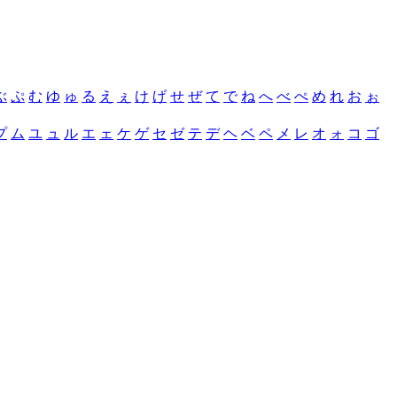
ぶ
ぷ
む
ゆ
ゅ
る
え
ぇ
け
げ
せ
ぜ
て
で
ね
へ
べ
ぺ
め
れ
お
ぉ
プ
ム
ユ
ュ
ル
エ
ェ
ケ
ゲ
セ
ゼ
テ
デ
ヘ
ベ
ペ
メ
レ
オ
ォ
コ
ゴ