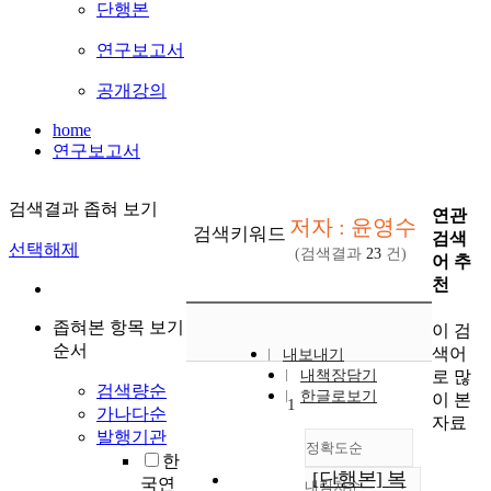
단행본
연구보고서
공개강의
home
연구보고서
검색결과 좁혀 보기
연관
저자 : 윤영수
검색키워드
검색
선택해제
(검색결과
23
건)
어 추
천
좁혀본 항목 보기
이 검
순서
색어
내보내기
로 많
내책장담기
검색량순
한글로보기
이 본
1
가나다순
자료
발행기관
정확도순
한
[단행본] 복
국연
내림차순