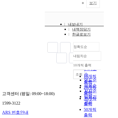
보기
내보내기
내책장담기
한글로보기
정확도순
내림차순
정확도
순
10개씩 출력
내림차순
인기도
순
조회
10개씩
연도순
출력
제목순
20개씩
저자순
출력
고객센터 (평일: 09:00~18:00)
발행기
30개씩
관순
1599-3122
출력
50개씩
ARS 번호안내
출력