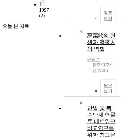
1997
원문
(2)
보기
오늘 본 자료
4
萬葉歌의 탄
생과 渡來人
의 역할
윤영수
한국연구재
단(NRF)
원문
보기
5
단일 및 복
수단계 역물
류 네트워크
비교연구를
위한 참고문