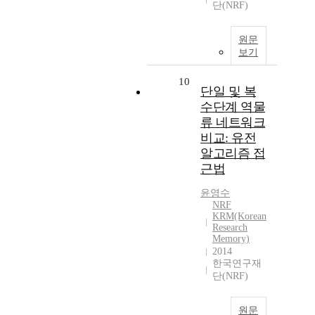
단(NRF)
원문
보기
10
단일 및 복
수단계 역물
류 네트워크
비교: 유전
알고리즘 접
근법
윤영수
NRF
KRM(Korean
Research
Memory)
2014
한국연구재
단(NRF)
원문