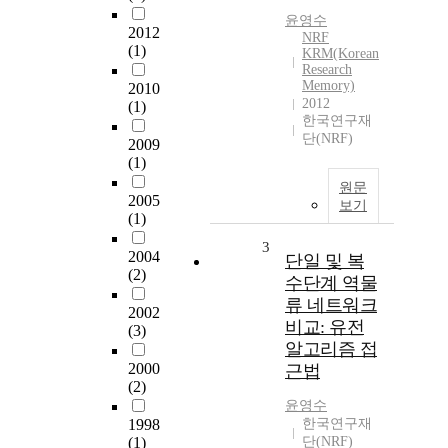
윤영수
2012
NRF
(1)
KRM(Korean
Research
Memory)
2010
2012
(1)
한국연구재
단(NRF)
2009
(1)
원문
2005
보기
(1)
3
2004
단일 및 복
(2)
수단계 역물
류 네트워크
2002
비교: 유전
(3)
알고리즘 접
2000
근법
(2)
윤영수
1998
한국연구재
(1)
단(NRF)