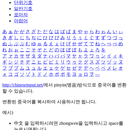
단위기호
일반기호
로마자
아랍어
あ
ぁ
か
が
さ
ざ
た
だ
な
は
ば
ぱ
ま
や
ゃ
ら
わ
ゎ
ん
い
ぃ
き
ぎ
し
じ
ち
ぢ
に
ひ
び
ぴ
み
り
う
ぅ
く
ぐ
す
ず
つ
づ
っ
ぬ
ふ
ぶ
ぷ
む
ゆ
ゅ
る
え
ぇ
け
げ
せ
ぜ
て
で
ね
へ
べ
ぺ
め
れ
お
ぉ
こ
ご
そ
ぞ
と
ど
の
ほ
ぼ
ぽ
も
よ
ょ
ろ
を
ア
ァ
カ
サ
ザ
タ
ダ
ナ
ハ
バ
パ
マ
ヤ
ャ
ラ
ワ
ヮ
ン
イ
ィ
キ
ギ
シ
ジ
チ
ヂ
ニ
ヒ
ビ
ピ
ミ
リ
ウ
ゥ
ク
グ
ス
ズ
ツ
ヅ
ッ
ヌ
フ
ブ
プ
ム
ユ
ュ
ル
エ
ェ
ケ
ゲ
セ
ゼ
テ
デ
ヘ
ベ
ペ
メ
レ
オ
ォ
コ
ゴ
ソ
ゾ
ト
ド
ノ
ホ
ボ
ポ
モ
ヨ
ョ
ロ
ヲ
―
http://chineseinput.net/
에서 pinyin(병음)방식으로 중국어를 변환
할 수 있습니다.
변환된 중국어를 복사하여 사용하시면 됩니다.
예시)
中文 을 입력하시려면
zhongwen
을 입력하시고 space를
누르시면됩니다.