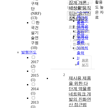
정확도
활용
잡계 개론 :
구재
순
도 높
10개씩 출력
세상을 움직
단
내림차순
인기도
은 자
이는 숨겨진
(NRF)
순
조회
료
10개씩
(13)
질서 읽기
연도순
한
출력
제목순
윤영수
국건
20개씩
저자순
삼성경제연
설기
출력
구소
발행기
술연
30개씩
2005
관순
구원
출력
한국연구재
(10)
50개씩
단(NRF)
발행연도
출력
100개씩
원문
2017
출력
보기
(2)
2
2015
재사용 제품
(1)
을 위한 다
단계 역물류
2014
(1)
네트워크 개
발의 진화연
2013
산 접근법
(1)