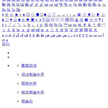
㎒
㎓
㎔
Ω
㏀
㏁
㎊
㎋
㎌
㏖
㏅
㎭
㎮
㎯
㏛
㎩
㎪
㎫
㎬
㏝
㏐
㏓
㏃
㏉
㏜
㏆
§
※
☆
★
○
●
◎
◇
◆
□
■
△
▽
→
←
↑
↓
↔
〓
◁
◀
▷
▶
♤
♠
♡
♥
♧
♣
⊙
◈
▣
◐
◑
▒
▤
▥
▨
▧
▦
▩
♨
☏
☎
☜
☞
¶
†
‡
↕
↗
↙
↖
↘
♭
♩
♪
♬
㉿
㈜
№
㏇
™
㏂
㏘
℡
＃
＆
＊
＠
ª
º
ⅰ
ⅱ
ⅲ
ⅳ
ⅴ
ⅵ
ⅶ
ⅷ
ⅸ
ⅹ
Ⅰ
Ⅱ
Ⅲ
Ⅳ
Ⅴ
Ⅵ
Ⅶ
Ⅷ
Ⅸ
Ⅹ
ا
ب
ت
ث
ج
ح
خ
د
ذ
ر
ز
س
ش
ص
ض
ط
ظ
ع
غ
ف
ق
ک
ل
م
ن
ه
و
ی
닫기
통합검색
국내학술논문
학위논문
해외학술논문
학술지