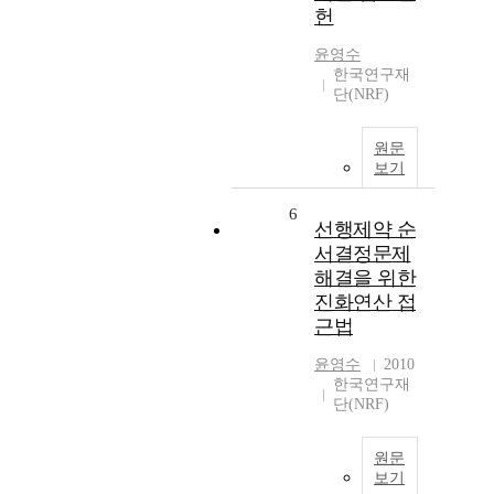
헌
윤영수
한국연구재
단(NRF)
원문
보기
6
선행제약 순
서결정문제
해결을 위한
진화연산 접
근법
윤영수
2010
한국연구재
단(NRF)
원문
보기