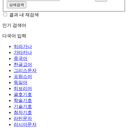
상세검색
결과 내 재검색
인기 검색어
다국어 입력
히라가나
가타카나
중국어
한글고어
그리스문자
프랑스어
독일어
히브리어
괄호기호
학술기호
기술기호
첨자기호
라틴문자
러시아문자