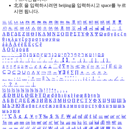
北京 을 입력하시려면
beijing
을 입력하시고 space를 누르
시면 됩니다.
ㅥ
ㅦ
ㅧ
ㅨ
ㅩ
ㅪ
ㅫ
ㅬ
ㅭ
ㅮ
ㅯ
ㅰ
ㅱ
ㅲ
ㅳ
ㅴ
ㅵ
ㅶ
ㅷ
ㅸ
ㅹ
ㅺ
ㅻ
ㅼ
ㅽ
ㅾ
ㅿ
ㆀ
ㆁ
ㆂ
ㆃ
ㆄ
ㆅ
ㆆ
ㆇ
ㆈ
ㆉ
ㆊ
ㆋ
ㆌ
ㆍ
ㆎ
Α
Β
Γ
Δ
Ε
Ζ
Η
Θ
Ι
Κ
Λ
Μ
Ν
Ξ
Ο
Π
Ρ
Σ
Τ
Υ
Φ
Χ
Ψ
Ω
α
β
γ
δ
ε
ζ
η
θ
ι
κ
λ
μ
ν
ξ
ο
π
ρ
σ
τ
υ
φ
χ
ψ
ω
á
à
Á
À
é
è
É
È
ç
Ç
ê
Ä
Ö
Ü
ä
ö
ü
ß
ְ
ֳ
ֲ
ֱ
ָ
ַ
ֵ
ֶ
ִ
ֹ
ּ
ֻ
ׂ
ׁ
ּ
ב
ה
נ
מ
צ
ת
ץ
ש
ד
ג
כ
ע
י
ח
ל
ך
ף
ק
ר
א
ט
ו
ן
ם
פ
‘
’
“
”
〔
〕
〈
〉
「
」
『
』
【
】
＂
（
）
［
］
｛
｝
±
×
÷
≠
≤
≥
∞
∴
♂
♀
∠
⊥
⌒
∂
∇
≡
≒
≪
≫
√
∽
∝
∵
∫
∬
∈
∋
⊆
⊇
⊂
⊃
∪
∩
∧
∨
￢
⇒
⇔
∀
∃
∮
∑
∏
＋
－
＜
＝
＞
、
。
·
‥
…
¨
〃
―
∥
＼
∼
´
～
ˇ
˘
˝
˚
˙
¸
˛
¡
¿
ː
！
＇
，
．
／
：
；
？
＾
＿
｀
｜
½
⅓
⅔
¼
¾
⅛
⅜
⅝
⅞
¹
²
³
⁴
ⁿ
₁
₂
₃
₄
Æ
Ð
Ħ
Ĳ
Ł
Ø
Œ
Þ
Ŧ
Ŋ
æ
đ
ð
ħ
ı
ĳ
ĸ
ŀ
ł
ø
œ
ß
þ
ŧ
ŋ
ŉ
А
Б
В
Г
Д
Е
Ё
Ж
З
И
Й
К
Л
М
Н
О
П
Р
С
Т
У
Ф
Х
Ц
Ч
Ш
Щ
Ъ
Ы
Ь
Э
Ю
Я
а
б
в
г
д
е
ё
ж
з
и
й
к
л
м
н
о
п
р
с
т
у
ф
х
ц
ч
ш
щ
ъ
ы
ь
э
ю
я
′
″
℃
Å
￠
￡
￥
¤
℉
‰
＄
％
Ｆ
￦
㎕
㎖
㎗
ℓ
㎘
㏄
㎣
㎤
㎥
㎦
㎙
㎚
㎛
㎜
㎝
㎞
㎟
㎠
㎡
㎢
㏊
㎍
㎎
㎏
㏏
㎈
㎉
㏈
㎧
㎨
㎰
㎱
㎲
㎳
㎴
㎵
㎶
㎷
㎸
㎹
㎀
㎁
㎂
㎃
㎄
㎺
㎻
㎽
㎾
㎿
㎐
㎑