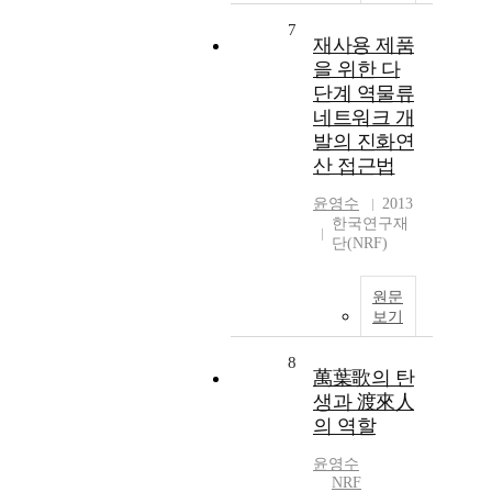
7
재사용 제품
을 위한 다
단계 역물류
네트워크 개
발의 진화연
산 접근법
윤영수
2013
한국연구재
단(NRF)
원문
보기
8
萬葉歌의 탄
생과 渡來人
의 역할
윤영수
NRF