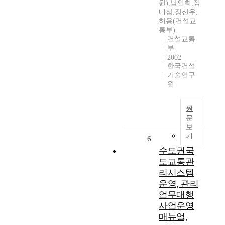
원)
,
남인희
,
정
내삼
,
정선우
,
허용(건설교
통부)
건설교통
부
2002
한국건설
기술연구
원
원
문
보
기
6
수도권국
도교통관
리시스템
운영, 관리
업무대행
사업운영
매뉴얼,