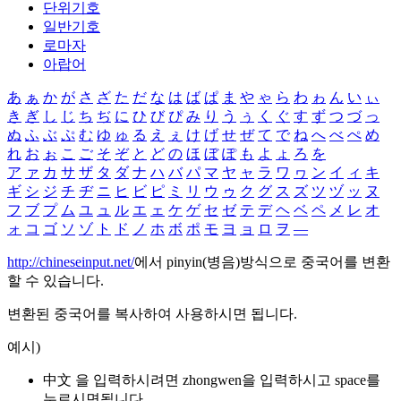
단위기호
일반기호
로마자
아랍어
あ
ぁ
か
が
さ
ざ
た
だ
な
は
ば
ぱ
ま
や
ゃ
ら
わ
ゎ
ん
い
ぃ
き
ぎ
し
じ
ち
ぢ
に
ひ
び
ぴ
み
り
う
ぅ
く
ぐ
す
ず
つ
づ
っ
ぬ
ふ
ぶ
ぷ
む
ゆ
ゅ
る
え
ぇ
け
げ
せ
ぜ
て
で
ね
へ
べ
ぺ
め
れ
お
ぉ
こ
ご
そ
ぞ
と
ど
の
ほ
ぼ
ぽ
も
よ
ょ
ろ
を
ア
ァ
カ
サ
ザ
タ
ダ
ナ
ハ
バ
パ
マ
ヤ
ャ
ラ
ワ
ヮ
ン
イ
ィ
キ
ギ
シ
ジ
チ
ヂ
ニ
ヒ
ビ
ピ
ミ
リ
ウ
ゥ
ク
グ
ス
ズ
ツ
ヅ
ッ
ヌ
フ
ブ
プ
ム
ユ
ュ
ル
エ
ェ
ケ
ゲ
セ
ゼ
テ
デ
ヘ
ベ
ペ
メ
レ
オ
ォ
コ
ゴ
ソ
ゾ
ト
ド
ノ
ホ
ボ
ポ
モ
ヨ
ョ
ロ
ヲ
―
http://chineseinput.net/
에서 pinyin(병음)방식으로 중국어를 변환
할 수 있습니다.
변환된 중국어를 복사하여 사용하시면 됩니다.
예시)
中文 을 입력하시려면
zhongwen
을 입력하시고 space를
누르시면됩니다.