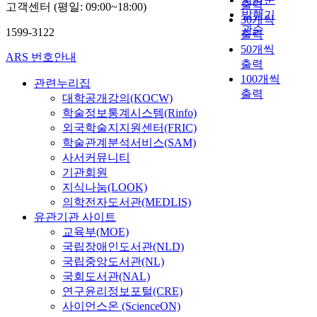
출력
고객센터 (평일: 09:00~18:00)
발행기
30개씩
관순
1599-3122
출력
50개씩
ARS 번호안내
출력
100개씩
관련누리집
출력
대학공개강의(KOCW)
학술정보통계시스템(Rinfo)
외국학술지지원센터(FRIC)
학술관계분석서비스(SAM)
사서커뮤니티
기관회원
지식나눔(LOOK)
의학전자도서관(MEDLIS)
유관기관 사이트
교육부(MOE)
국립장애인도서관(NLD)
국립중앙도서관(NL)
국회도서관(NAL)
연구윤리정보포털(CRE)
사이언스온 (ScienceON)