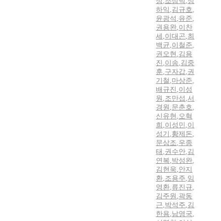
성
,
조삼덕
,
정
하익
,
김규호
,
윤광석
,
유준
,
권용완
,
이찬
세
,
이대곤
,
최
백균
,
이철준
,
권오현
,
김용
진
,
이송
,
김중
훈
,
구자갑
,
권
기철
,
마상준
,
배규진
,
이성
원
,
조만섭
,
서
경원
,
문춘호
,
신유현
,
오혁
희
,
이성민
,
이
성기
,
황제돈
,
문상조
,
우종
태
,
권수안
,
김
연복
,
박성완
,
김현욱
,
안지
환
,
조용주
,
임
영환
,
류진규
,
김주원
,
곽동
근
,
박석주
,
김
한용
,
남영국
,