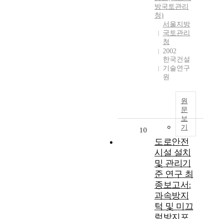
방국토관리
청)
서울지방
국토관리
청
2002
한국건설
기술연구
원
원
문
보
기
10
도로안전
시설 설치
및 관리기
준 연구 최
종보고서:
과속방지
턱 및 미끄
럼방지포