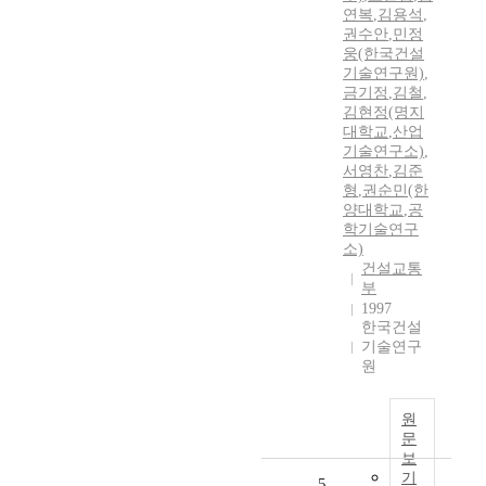
연복
,
김용석
,
권수안
,
민정
웅(한국건설
기술연구원)
,
금기정
,
김철
,
김현정(명지
대학교
,
산업
기술연구소)
,
서영찬
,
김준
형
,
권순민(한
양대학교
,
공
학기술연구
소)
건설교통
부
1997
한국건설
기술연구
원
원
문
보
기
5