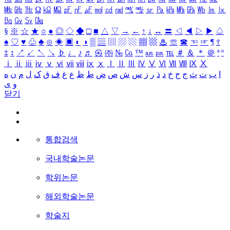
㎒
㎓
㎔
Ω
㏀
㏁
㎊
㎋
㎌
㏖
㏅
㎭
㎮
㎯
㏛
㎩
㎪
㎫
㎬
㏝
㏐
㏓
㏃
㏉
㏜
㏆
§
※
☆
★
○
●
◎
◇
◆
□
■
△
▽
→
←
↑
↓
↔
〓
◁
◀
▷
▶
♤
♠
♡
♥
♧
♣
⊙
◈
▣
◐
◑
▒
▤
▥
▨
▧
▦
▩
♨
☏
☎
☜
☞
¶
†
‡
↕
↗
↙
↖
↘
♭
♩
♪
♬
㉿
㈜
№
㏇
™
㏂
㏘
℡
＃
＆
＊
＠
ª
º
ⅰ
ⅱ
ⅲ
ⅳ
ⅴ
ⅵ
ⅶ
ⅷ
ⅸ
ⅹ
Ⅰ
Ⅱ
Ⅲ
Ⅳ
Ⅴ
Ⅵ
Ⅶ
Ⅷ
Ⅸ
Ⅹ
ا
ب
ت
ث
ج
ح
خ
د
ذ
ر
ز
س
ش
ص
ض
ط
ظ
ع
غ
ف
ق
ک
ل
م
ن
ه
و
ی
닫기
통합검색
국내학술논문
학위논문
해외학술논문
학술지