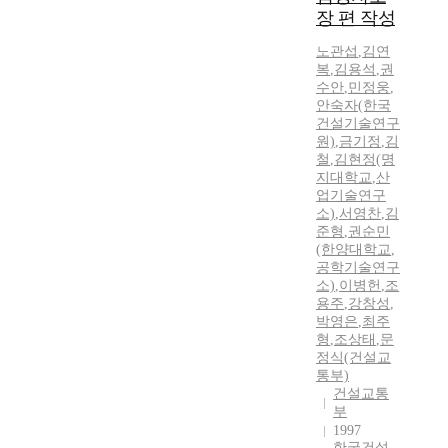
장 편 작성
노관섭
,
김연
복
,
김용석
,
권
수안
,
민정웅
,
안숙자(한국
건설기술연구
원)
,
금기정
,
김
철
,
김현정(명
지대학교
,
산
업기술연구
소)
,
서영찬
,
김
준형
,
권순민
(한양대학교
,
공학기술연구
소)
,
이병헌
,
조
용주
,
강창성
,
박영은
,
최주
형
,
조상태
,
문
정식(건설교
통부)
건설교통
부
1997
한국건설