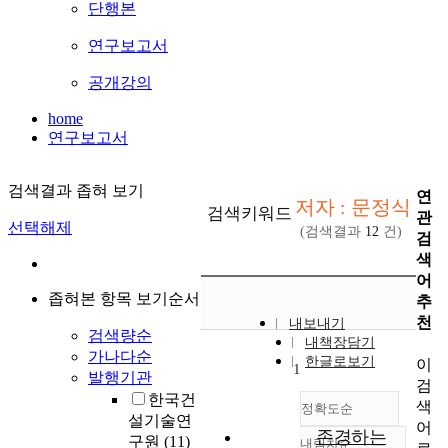
단행본
연구보고서
공개강의
home
연구보고서
검색결과 좁혀 보기
연
저자 : 문정식
검색키워드
관
선택해제
(검색결과
12
건)
검
색
어
좁혀본 항목 보기순서
추
천
내보내기
검색량순
내책장담기
가나다순
한글로보기
이
1
발행기관
검
한국건
색
정확도순
설기술연
어
존경하는
구원
(11)
내림차순