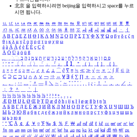
北京 을 입력하시려면
beijing
을 입력하시고 space를 누르
시면 됩니다.
ㅥ
ㅦ
ㅧ
ㅨ
ㅩ
ㅪ
ㅫ
ㅬ
ㅭ
ㅮ
ㅯ
ㅰ
ㅱ
ㅲ
ㅳ
ㅴ
ㅵ
ㅶ
ㅷ
ㅸ
ㅹ
ㅺ
ㅻ
ㅼ
ㅽ
ㅾ
ㅿ
ㆀ
ㆁ
ㆂ
ㆃ
ㆄ
ㆅ
ㆆ
ㆇ
ㆈ
ㆉ
ㆊ
ㆋ
ㆌ
ㆍ
ㆎ
Α
Β
Γ
Δ
Ε
Ζ
Η
Θ
Ι
Κ
Λ
Μ
Ν
Ξ
Ο
Π
Ρ
Σ
Τ
Υ
Φ
Χ
Ψ
Ω
α
β
γ
δ
ε
ζ
η
θ
ι
κ
λ
μ
ν
ξ
ο
π
ρ
σ
τ
υ
φ
χ
ψ
ω
á
à
Á
À
é
è
É
È
ç
Ç
ê
Ä
Ö
Ü
ä
ö
ü
ß
ְ
ֳ
ֲ
ֱ
ָ
ַ
ֵ
ֶ
ִ
ֹ
ּ
ֻ
ׂ
ׁ
ּ
ב
ה
נ
מ
צ
ת
ץ
ש
ד
ג
כ
ע
י
ח
ל
ך
ף
ק
ר
א
ט
ו
ן
ם
פ
‘
’
“
”
〔
〕
〈
〉
「
」
『
』
【
】
＂
（
）
［
］
｛
｝
±
×
÷
≠
≤
≥
∞
∴
♂
♀
∠
⊥
⌒
∂
∇
≡
≒
≪
≫
√
∽
∝
∵
∫
∬
∈
∋
⊆
⊇
⊂
⊃
∪
∩
∧
∨
￢
⇒
⇔
∀
∃
∮
∑
∏
＋
－
＜
＝
＞
、
。
·
‥
…
¨
〃
―
∥
＼
∼
´
～
ˇ
˘
˝
˚
˙
¸
˛
¡
¿
ː
！
＇
，
．
／
：
；
？
＾
＿
｀
｜
½
⅓
⅔
¼
¾
⅛
⅜
⅝
⅞
¹
²
³
⁴
ⁿ
₁
₂
₃
₄
Æ
Ð
Ħ
Ĳ
Ł
Ø
Œ
Þ
Ŧ
Ŋ
æ
đ
ð
ħ
ı
ĳ
ĸ
ŀ
ł
ø
œ
ß
þ
ŧ
ŋ
ŉ
А
Б
В
Г
Д
Е
Ё
Ж
З
И
Й
К
Л
М
Н
О
П
Р
С
Т
У
Ф
Х
Ц
Ч
Ш
Щ
Ъ
Ы
Ь
Э
Ю
Я
а
б
в
г
д
е
ё
ж
з
и
й
к
л
м
н
о
п
р
с
т
у
ф
х
ц
ч
ш
щ
ъ
ы
ь
э
ю
я
′
″
℃
Å
￠
￡
￥
¤
℉
‰
＄
％
Ｆ
￦
㎕
㎖
㎗
ℓ
㎘
㏄
㎣
㎤
㎥
㎦
㎙
㎚
㎛
㎜
㎝
㎞
㎟
㎠
㎡
㎢
㏊
㎍
㎎
㎏
㏏
㎈
㎉
㏈
㎧
㎨
㎰
㎱
㎲
㎳
㎴
㎵
㎶
㎷
㎸
㎹
㎀
㎁
㎂
㎃
㎄
㎺
㎻
㎽
㎾
㎿
㎐
㎑