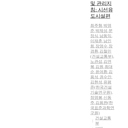
및 관리지
침: 시선유
도시설편
최주형
,
박영
준
,
박제성
,
문
정식
,
남동익
,
이재춘
,
남인
희
,
장영수
,
장
경환
,
김철민
(건설교통부)
,
노관섭
,
김연
복
,
김원
,
최대
순
,
윤여환
,
김
용석
,
권수안
,
김현석
,
유평
준(한국건설
기술연구원)
,
정영봉
,
신동
주
,
김용완(한
국표준과학연
구원)
건설교통
부