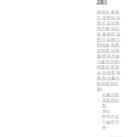
2001
최대순
,
류승
기
,
오주삼
,
도
명식
,
김성현
,
박근형
,
박상
규
,
최숙양
,
김
준기
,
김병기
,
한대철
,
장훈
,
김면중
,
심재
철(한국건설
기술연구원)
,
박효성
,
문정
식
,
이규창
,
박
종권(서울지
방국토관리
청)
서울지방
국토관리
청
2002
한국건설
기술연구
원