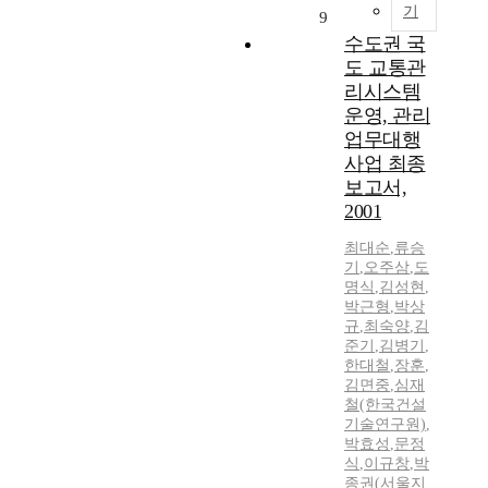
기
9
수도권 국
도 교통관
리시스템
운영, 관리
업무대행
사업 최종
보고서,
2001
최대순
,
류승
기
,
오주삼
,
도
명식
,
김성현
,
박근형
,
박상
규
,
최숙양
,
김
준기
,
김병기
,
한대철
,
장훈
,
김면중
,
심재
철(한국건설
기술연구원)
,
박효성
,
문정
식
,
이규창
,
박
종권(서울지