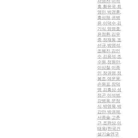
서영찬
,
이석
홍
,
황윤국
,
최
영민
,
박경훈
,
홍성채
,
권병
윤
,
이덕수
,
김
기식
,
엄영호
,
윤정환
,
김우
종
,
정재동
,
조
선규
,
방명석
,
조혜진
,
김인
수
,
김용석
,
조
수원
,
정원만
,
이상철
,
이종
인
,
장권영
,
정
봉조
,
여운웅
,
손원표
,
장덕
명
,
김흥상
,
성
정곤
,
이석범
,
강병옥
,
문정
식
,
박영목
,
박
갑만
,
박권제
,
서종술
,
고춘
근
,
조완상
,
이
태옥(한국건
설기술연구