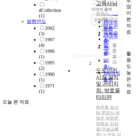
로
정확도
고목사님
많
순
10개씩 출력
dCollection
내림차순
이
인기도
문정식
(1)
본
목민연구
순
조회
발행연도
10개씩
소
자
연도순
2002
출력
1971
료
제목순
(3)
20개씩
저자순
1997
출력
(4)
발행기
원
30개씩
문
1996
관순
활
출력
보
(1)
용
50개씩
기
1995
2
도
출력
(2)
도로안전
높
100개씩
1990
시설 설치
은
출력
(1)
및 관리지
자
1971
침: 방호울
(1)
료
타리편
오늘 본 자료
최주형
,
조상
태
,
문정식
,
박
영은
,
박영준
,
박제성
,
김상
호(건설교통
부)
,
노관섭
,
김