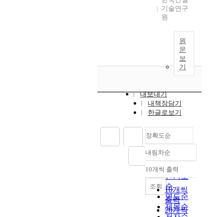
기술연구
원
원
문
보
기
내보내기
내책장담기
한글로보기
정확도순
내림차순
정확도
순
10개씩 출력
내림차순
인기도
순
조회
10개씩
연도순
출력
제목순
20개씩
저자순