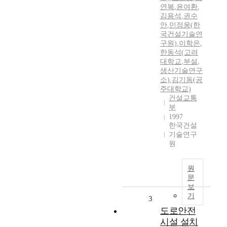
연복
,
윤여환
,
김용석
,
권수
안
,
민정웅(한
국건설기술연
구원)
,
이학은
,
한동석(고려
대학교
,
부설
,
생산기술연구
소)
,
김기동(공
주대학교)
건설교통
부
1997
한국건설
기술연구
원
원
문
보
기
3
도로안전
시설 설치