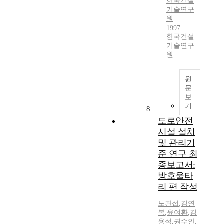
한국건설
기술연구
원
1997
한국건설
기술연구
원
원
문
보
기
8
도로안전
시설 설치
및 관리기
준 연구 최
종보고서:
방호울타
리 편 작성
노관섭
,
김연
복
,
윤여환
,
김
용석
,
권수안
,