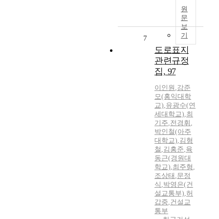
원
문
보
기
7
도로표지
관련규정
집, 97
이인원
,
강준
모(홍익대학
교)
,
유광수(연
세대학교)
,
최
기주
,
전경휘
,
박인철(아주
대학교)
,
김형
철
,
김홍준
,
육
동근(경원대
학교)
,
최주형
,
조상태
,
문정
식
,
박영은(건
설교통부)
,
허
갑중
,
건설교
통부