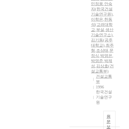
민정웅
,
안숙
자(한국건설
기술연구원)
,
이학은
,
한동
석(고려대학
교
,
부설
,
생산
기술연구소)
,
김기동(공주
대학교)
,
최주
형
,
조상태
,
문
정식
,
박영은
,
박영준
,
박제
성
,
김상호(건
설교통부)
건설교통
부
1996
한국건설
기술연구
원
원
문
보