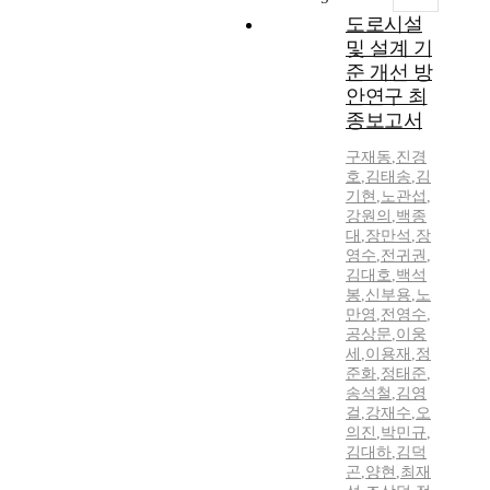
도로시설
및 설계 기
준 개선 방
안연구 최
종보고서
구재동
,
진경
호
,
김태송
,
김
기현
,
노관섭
,
강원의
,
백종
대
,
장만석
,
장
영수
,
전귀권
,
김대호
,
백석
봉
,
신부용
,
노
만영
,
전영수
,
공상문
,
이웅
세
,
이용재
,
정
준화
,
정태준
,
송석철
,
김영
걸
,
강재수
,
오
의진
,
박민규
,
김대하
,
김덕
곤
,
양현
,
최재