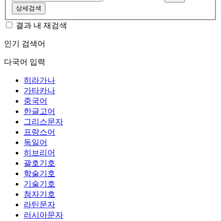
상세검색
결과 내 재검색
인기 검색어
다국어 입력
히라가나
가타카나
중국어
한글고어
그리스문자
프랑스어
독일어
히브리어
괄호기호
학술기호
기술기호
첨자기호
라틴문자
러시아문자