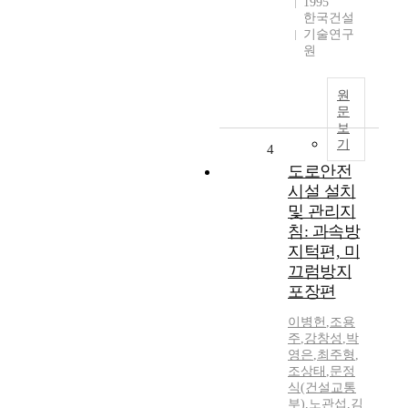
1995
한국건설
기술연구
원
원
문
보
기
4
도로안전
시설 설치
및 관리지
침: 과속방
지턱편, 미
끄럼방지
포장편
이병헌
,
조용
주
,
강창성
,
박
영은
,
최주형
,
조상태
,
문정
식(건설교통
부)
,
노관섭
,
김