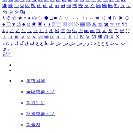
㎒
㎓
㎔
Ω
㏀
㏁
㎊
㎋
㎌
㏖
㏅
㎭
㎮
㎯
㏛
㎩
㎪
㎫
㎬
㏝
㏐
㏓
㏃
㏉
㏜
㏆
§
※
☆
★
○
●
◎
◇
◆
□
■
△
▽
→
←
↑
↓
↔
〓
◁
◀
▷
▶
♤
♠
♡
♥
♧
♣
⊙
◈
▣
◐
◑
▒
▤
▥
▨
▧
▦
▩
♨
☏
☎
☜
☞
¶
†
‡
↕
↗
↙
↖
↘
♭
♩
♪
♬
㉿
㈜
№
㏇
™
㏂
㏘
℡
＃
＆
＊
＠
ª
º
ⅰ
ⅱ
ⅲ
ⅳ
ⅴ
ⅵ
ⅶ
ⅷ
ⅸ
ⅹ
Ⅰ
Ⅱ
Ⅲ
Ⅳ
Ⅴ
Ⅵ
Ⅶ
Ⅷ
Ⅸ
Ⅹ
ا
ب
ت
ث
ج
ح
خ
د
ذ
ر
ز
س
ش
ص
ض
ط
ظ
ع
غ
ف
ق
ک
ل
م
ن
ه
و
ی
닫기
통합검색
국내학술논문
학위논문
해외학술논문
학술지