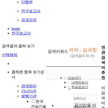
단행본
연구보고서
공개강의
home
연구보고서
검색결과 좁혀 보기
연
저자 : 김국한
검색키워드
관
선택해제
(검색결과
11
건)
검
색
어
좁혀본 항목 보기순
추
서
천
내보내기
내책장담기
검색량순
한글로보기
이
1
가나다순
검
발행기관
색
정확도순
한국
어
공기압을 이
건설기술
내림차순