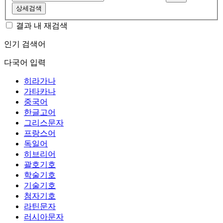
상세검색
결과 내 재검색
인기 검색어
다국어 입력
히라가나
가타카나
중국어
한글고어
그리스문자
프랑스어
독일어
히브리어
괄호기호
학술기호
기술기호
첨자기호
라틴문자
러시아문자