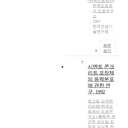
(한국도로공사)
한국도로공
사 도로연구
소
1997
한국건설기
술연구원
원문
보기
7
시멘트 콘크
리트 포장체
의 응력분포
에 관한 연
구, 1992
최고일
,
김국한
,
이승원(한국도
로공사
,
도로연
구소)
,
황학주
,
변
근주
,
김수일
,
김
문겸
,
김상효
,
전