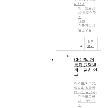
대학교)
한국도로공
사 도로연구
소
1993
한국건설기
술연구원
원문
보기
10
CRCP의 거
동과 균열발
생에 관한 연
구
이병철
,
엄주용
,
임승욱
,
김국한
(한국도로공사)
한국도로공
사 도로연구
소