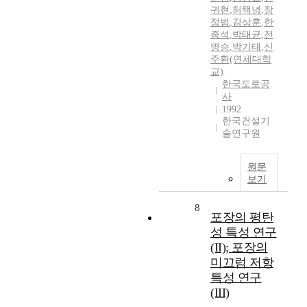
귀현
,
허택녕
,
장
정범
,
김상훈
,
한
종석
,
박태균
,
전
병승
,
박기태
,
신
주환(연세대학
교)
한국도로공
사
1992
한국건설기
술연구원
원문
보기
8
포장의 평탄
성 특성 연구
(II); 포장의
미끄럼 저항
특성 연구
(III)