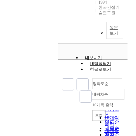
1994
한국건설기
술연구원
원문
보기
내보내기
내책장담기
한글로보기
정확도순
내림차순
정확도
순
10개씩 출력
내림차순
인기도
순
조회
10개씩
연도순
출력
제목순
20개씩
저자순