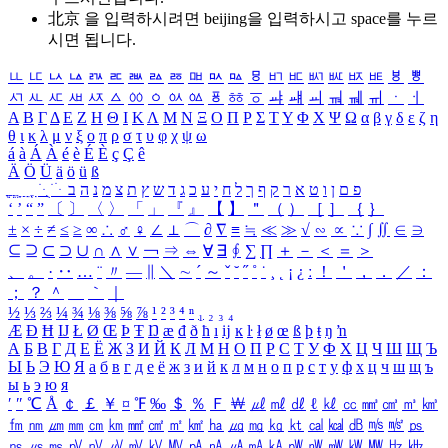
北京 을 입력하시려면
beijing
을 입력하시고 space를 누르
시면 됩니다.
ㅥ
ㅦ
ㅧ
ㅨ
ㅩ
ㅪ
ㅫ
ㅬ
ㅭ
ㅮ
ㅯ
ㅰ
ㅱ
ㅲ
ㅳ
ㅴ
ㅵ
ㅶ
ㅷ
ㅸ
ㅹ
ㅺ
ㅻ
ㅼ
ㅽ
ㅾ
ㅿ
ㆀ
ㆁ
ㆂ
ㆃ
ㆄ
ㆅ
ㆆ
ㆇ
ㆈ
ㆉ
ㆊ
ㆋ
ㆌ
ㆍ
ㆎ
Α
Β
Γ
Δ
Ε
Ζ
Η
Θ
Ι
Κ
Λ
Μ
Ν
Ξ
Ο
Π
Ρ
Σ
Τ
Υ
Φ
Χ
Ψ
Ω
α
β
γ
δ
ε
ζ
η
θ
ι
κ
λ
μ
ν
ξ
ο
π
ρ
σ
τ
υ
φ
χ
ψ
ω
á
à
Á
À
é
è
É
È
ç
Ç
ê
Ä
Ö
Ü
ä
ö
ü
ß
ְ
ֳ
ֲ
ֱ
ָ
ַ
ֵ
ֶ
ִ
ֹ
ּ
ֻ
ׂ
ׁ
ּ
ב
ה
נ
מ
צ
ת
ץ
ש
ד
ג
כ
ע
י
ח
ל
ך
ף
ק
ר
א
ט
ו
ן
ם
פ
‘
’
“
”
〔
〕
〈
〉
「
」
『
』
【
】
＂
（
）
［
］
｛
｝
±
×
÷
≠
≤
≥
∞
∴
♂
♀
∠
⊥
⌒
∂
∇
≡
≒
≪
≫
√
∽
∝
∵
∫
∬
∈
∋
⊆
⊇
⊂
⊃
∪
∩
∧
∨
￢
⇒
⇔
∀
∃
∮
∑
∏
＋
－
＜
＝
＞
、
。
·
‥
…
¨
〃
―
∥
＼
∼
´
～
ˇ
˘
˝
˚
˙
¸
˛
¡
¿
ː
！
＇
，
．
／
：
；
？
＾
＿
｀
｜
½
⅓
⅔
¼
¾
⅛
⅜
⅝
⅞
¹
²
³
⁴
ⁿ
₁
₂
₃
₄
Æ
Ð
Ħ
Ĳ
Ł
Ø
Œ
Þ
Ŧ
Ŋ
æ
đ
ð
ħ
ı
ĳ
ĸ
ŀ
ł
ø
œ
ß
þ
ŧ
ŋ
ŉ
А
Б
В
Г
Д
Е
Ё
Ж
З
И
Й
К
Л
М
Н
О
П
Р
С
Т
У
Ф
Х
Ц
Ч
Ш
Щ
Ъ
Ы
Ь
Э
Ю
Я
а
б
в
г
д
е
ё
ж
з
и
й
к
л
м
н
о
п
р
с
т
у
ф
х
ц
ч
ш
щ
ъ
ы
ь
э
ю
я
′
″
℃
Å
￠
￡
￥
¤
℉
‰
＄
％
Ｆ
￦
㎕
㎖
㎗
ℓ
㎘
㏄
㎣
㎤
㎥
㎦
㎙
㎚
㎛
㎜
㎝
㎞
㎟
㎠
㎡
㎢
㏊
㎍
㎎
㎏
㏏
㎈
㎉
㏈
㎧
㎨
㎰
㎱
㎲
㎳
㎴
㎵
㎶
㎷
㎸
㎹
㎀
㎁
㎂
㎃
㎄
㎺
㎻
㎽
㎾
㎿
㎐
㎑