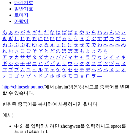
단위기호
일반기호
로마자
아랍어
あ
ぁ
か
が
さ
ざ
た
だ
な
は
ば
ぱ
ま
や
ゃ
ら
わ
ゎ
ん
い
ぃ
き
ぎ
し
じ
ち
ぢ
に
ひ
び
ぴ
み
り
う
ぅ
く
ぐ
す
ず
つ
づ
っ
ぬ
ふ
ぶ
ぷ
む
ゆ
ゅ
る
え
ぇ
け
げ
せ
ぜ
て
で
ね
へ
べ
ぺ
め
れ
お
ぉ
こ
ご
そ
ぞ
と
ど
の
ほ
ぼ
ぽ
も
よ
ょ
ろ
を
ア
ァ
カ
サ
ザ
タ
ダ
ナ
ハ
バ
パ
マ
ヤ
ャ
ラ
ワ
ヮ
ン
イ
ィ
キ
ギ
シ
ジ
チ
ヂ
ニ
ヒ
ビ
ピ
ミ
リ
ウ
ゥ
ク
グ
ス
ズ
ツ
ヅ
ッ
ヌ
フ
ブ
プ
ム
ユ
ュ
ル
エ
ェ
ケ
ゲ
セ
ゼ
テ
デ
ヘ
ベ
ペ
メ
レ
オ
ォ
コ
ゴ
ソ
ゾ
ト
ド
ノ
ホ
ボ
ポ
モ
ヨ
ョ
ロ
ヲ
―
http://chineseinput.net/
에서 pinyin(병음)방식으로 중국어를 변환
할 수 있습니다.
변환된 중국어를 복사하여 사용하시면 됩니다.
예시)
中文 을 입력하시려면
zhongwen
을 입력하시고 space를
누르시면됩니다.