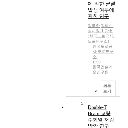
에 의한 균열
발생 여부에
관한 연구
김국한
,
장태순
,
심재원
,
최광현
(한국도로공사
,
도로연구소)
한국도로공
사 도로연구
소
1999
한국건설기
술연구원
원문
보기
5
Double-T
Beam 교량
수화열 저감
방안 연구