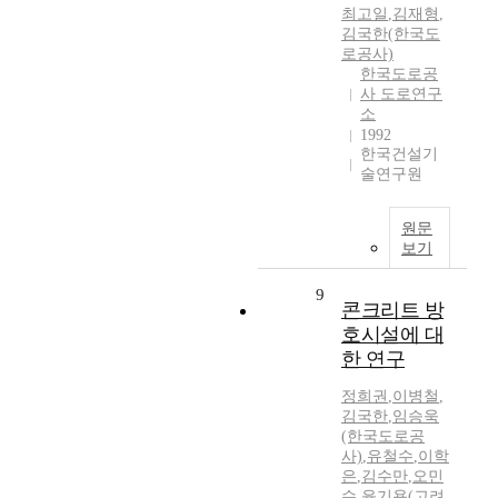
최고일
,
김재형
,
김국한(한국도
로공사)
한국도로공
사 도로연구
소
1992
한국건설기
술연구원
원문
보기
9
콘크리트 방
호시설에 대
한 연구
정희권
,
이병철
,
김국한
,
임승욱
(한국도로공
사)
,
유철수
,
이학
은
,
김수만
,
오민
수
,
윤기용(고려