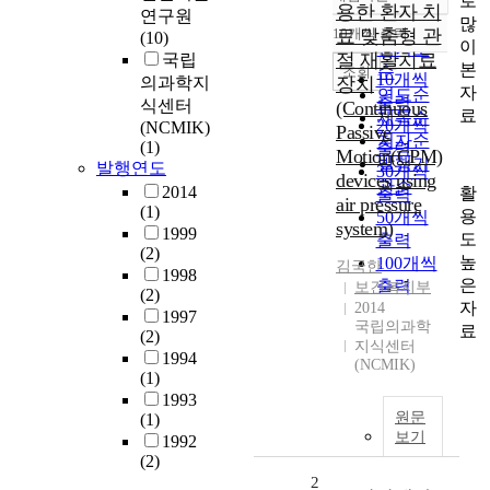
로
정확도
용한 환자 치
연구원
많
순
10개씩 출력
료 맞춤형 관
(10)
내림차순
이
인기도
절 재활치료
국립
본
순
조회
10개씩
의과학지
장치
자
연도순
출력
식센터
(Continuous
료
제목순
20개씩
(NCMIK)
Passive
저자순
(1)
출력
Motion(CPM)
발행기
발행연도
30개씩
devices using
관순
2014
활
출력
air pressure
(1)
용
50개씩
system)
1999
도
출력
(2)
높
100개씩
김국한
1998
은
출력
보건복지부
(2)
자
2014
1997
국립의과학
료
(2)
지식센터
1994
(NCMIK)
(1)
1993
원문
(1)
보기
1992
(2)
2