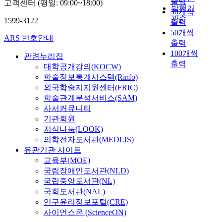
출력
고객센터 (평일: 09:00~18:00)
발행기
30개씩
관순
1599-3122
출력
50개씩
ARS 번호안내
출력
100개씩
관련누리집
출력
대학공개강의(KOCW)
학술정보통계시스템(Rinfo)
외국학술지지원센터(FRIC)
학술관계분석서비스(SAM)
사서커뮤니티
기관회원
지식나눔(LOOK)
의학전자도서관(MEDLIS)
유관기관 사이트
교육부(MOE)
국립장애인도서관(NLD)
국립중앙도서관(NL)
국회도서관(NAL)
연구윤리정보포털(CRE)
사이언스온 (ScienceON)