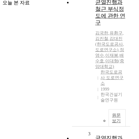
균열진행과
오늘 본 자료
철근 부식정
도에 관한 연
구
김국한
,
유환구
,
김진철
,
김대진
(한국도로공사
,
도로연구소)
,
정
영수
,
이재봉
,
배
수호
,
이대형(중
앙대학교)
한국도로공
사 도로연구
소
1999
한국건설기
술연구원
원문
보기
3
균열진행과