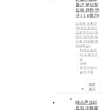
철근 부식정
도에 관한 연
구 (Ⅰ)(중간)
김국한
,
유환구
(한국도로공사
,
도로연구소)
,
정
영수
,
장지원
,
배
수호
,
이대형(중
앙대학교)
한국도로공
사 도로연구
소
1998
한국건설기
술연구원
원문
보기
4
매스콘크리
트의 수화열