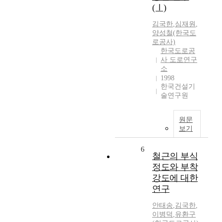
(Ⅰ)
김국한
,
심재원
,
양성철(한국도
로공사)
한국도로공
사 도로연구
소
1998
한국건설기
술연구원
원문
보기
6
철근의 부식
정도와 부착
강도에 대한
연구
안태송
,
김국한
,
이병덕
,
유환구