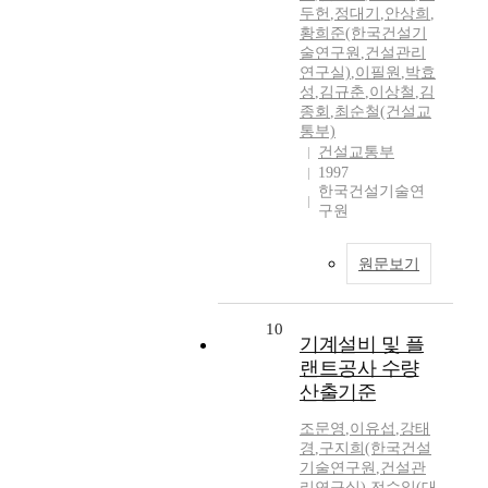
두헌
,
정대기
,
안상희
,
황희준(한국건설기
술연구원
,
건설관리
연구실)
,
이필원
,
박효
성
,
김규춘
,
이상철
,
김
종회
,
최순철(건설교
통부)
건설교통부
1997
한국건설기술연
구원
원문보기
10
기계설비 및 플
랜트공사 수량
산출기준
조문영
,
이유섭
,
강태
경
,
구지희(한국건설
기술연구원
,
건설관
리연구실)
,
전수일(대