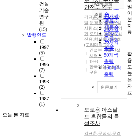
보고서: 구조물
로
순
건설
10개씩 출력
내림차순
많
안전도 연구
인기도
기술
이
순
조회
10개씩
연구
김규춘
,
문정상
,
김정
본
연도순
출력
원
일
,
문경호(국립건설
자
제목순
시험소)
,
이학은
,
성익
(15)
20개씩
료
저자순
현
,
오민수
,
윤기용
,
최
발행연도
출력
진유
,
함지훈
,
강민호
발행기
30개씩
(고려대학교)
관순
1997
출력
건설부 국립건설
(5)
활
50개씩
시험소
용
출력
1993
1996
도
한국건설기술연
100개씩
(7)
구원
높
출력
은
1993
자
(2)
원문보기
료
1987
(1)
2
도로용 아스팔
오늘 본 자료
트 혼합물의 특
성조사
김규춘
,
문정상
,
문경