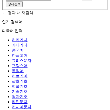
상세검색
결과 내 재검색
인기 검색어
다국어 입력
히라가나
가타카나
중국어
한글고어
그리스문자
프랑스어
독일어
히브리어
괄호기호
학술기호
기술기호
첨자기호
라틴문자
러시아문자