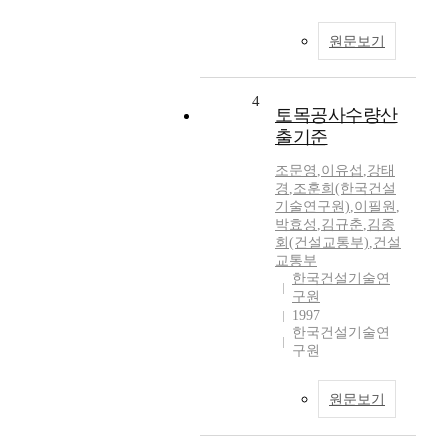
원문보기
4
토목공사수량산
출기준
조문영
,
이유섭
,
강태
경
,
조훈희(한국건설
기술연구원)
,
이필원
,
박효성
,
김규춘
,
김종
회(건설교통부)
,
건설
교통부
한국건설기술연
구원
1997
한국건설기술연
구원
원문보기