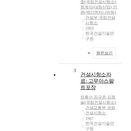
호(국립건설시험소)
,
최계식(대림산업)
,
민
원(벽산엔지니어링)
건설부 국립건설
시험소
1993
한국건설기술연
구원
원문보기
3
건설시험소자
료: 고무아스팔
트포장
정흥수
,
김규춘
,
김종
술(국립건설시험소)
건설교통부 국립
건설시험소
1987
한국건설기술연
구원