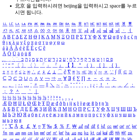
北京 을 입력하시려면
beijing
을 입력하시고 space를 누르
시면 됩니다.
ㅥ
ㅦ
ㅧ
ㅨ
ㅩ
ㅪ
ㅫ
ㅬ
ㅭ
ㅮ
ㅯ
ㅰ
ㅱ
ㅲ
ㅳ
ㅴ
ㅵ
ㅶ
ㅷ
ㅸ
ㅹ
ㅺ
ㅻ
ㅼ
ㅽ
ㅾ
ㅿ
ㆀ
ㆁ
ㆂ
ㆃ
ㆄ
ㆅ
ㆆ
ㆇ
ㆈ
ㆉ
ㆊ
ㆋ
ㆌ
ㆍ
ㆎ
Α
Β
Γ
Δ
Ε
Ζ
Η
Θ
Ι
Κ
Λ
Μ
Ν
Ξ
Ο
Π
Ρ
Σ
Τ
Υ
Φ
Χ
Ψ
Ω
α
β
γ
δ
ε
ζ
η
θ
ι
κ
λ
μ
ν
ξ
ο
π
ρ
σ
τ
υ
φ
χ
ψ
ω
á
à
Á
À
é
è
É
È
ç
Ç
ê
Ä
Ö
Ü
ä
ö
ü
ß
ְ
ֳ
ֲ
ֱ
ָ
ַ
ֵ
ֶ
ִ
ֹ
ּ
ֻ
ׂ
ׁ
ּ
ב
ה
נ
מ
צ
ת
ץ
ש
ד
ג
כ
ע
י
ח
ל
ך
ף
ק
ר
א
ט
ו
ן
ם
פ
‘
’
“
”
〔
〕
〈
〉
「
」
『
』
【
】
＂
（
）
［
］
｛
｝
±
×
÷
≠
≤
≥
∞
∴
♂
♀
∠
⊥
⌒
∂
∇
≡
≒
≪
≫
√
∽
∝
∵
∫
∬
∈
∋
⊆
⊇
⊂
⊃
∪
∩
∧
∨
￢
⇒
⇔
∀
∃
∮
∑
∏
＋
－
＜
＝
＞
、
。
·
‥
…
¨
〃
―
∥
＼
∼
´
～
ˇ
˘
˝
˚
˙
¸
˛
¡
¿
ː
！
＇
，
．
／
：
；
？
＾
＿
｀
｜
½
⅓
⅔
¼
¾
⅛
⅜
⅝
⅞
¹
²
³
⁴
ⁿ
₁
₂
₃
₄
Æ
Ð
Ħ
Ĳ
Ł
Ø
Œ
Þ
Ŧ
Ŋ
æ
đ
ð
ħ
ı
ĳ
ĸ
ŀ
ł
ø
œ
ß
þ
ŧ
ŋ
ŉ
А
Б
В
Г
Д
Е
Ё
Ж
З
И
Й
К
Л
М
Н
О
П
Р
С
Т
У
Ф
Х
Ц
Ч
Ш
Щ
Ъ
Ы
Ь
Э
Ю
Я
а
б
в
г
д
е
ё
ж
з
и
й
к
л
м
н
о
п
р
с
т
у
ф
х
ц
ч
ш
щ
ъ
ы
ь
э
ю
я
′
″
℃
Å
￠
￡
￥
¤
℉
‰
＄
％
Ｆ
￦
㎕
㎖
㎗
ℓ
㎘
㏄
㎣
㎤
㎥
㎦
㎙
㎚
㎛
㎜
㎝
㎞
㎟
㎠
㎡
㎢
㏊
㎍
㎎
㎏
㏏
㎈
㎉
㏈
㎧
㎨
㎰
㎱
㎲
㎳
㎴
㎵
㎶
㎷
㎸
㎹
㎀
㎁
㎂
㎃
㎄
㎺
㎻
㎽
㎾
㎿
㎐
㎑