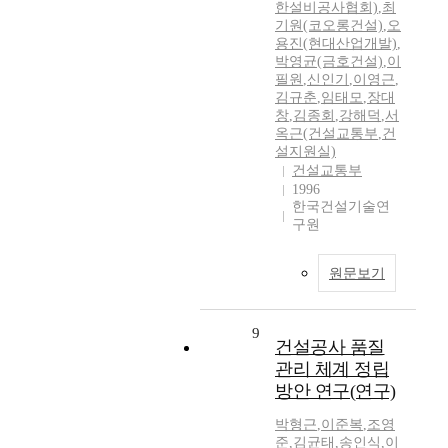
한설비공사협회)
,
최
기원(코오롱건설)
,
오
용진(현대산업개발)
,
박영균(금호건설)
,
이
필원
,
신인기
,
이영근
,
김규춘
,
임태모
,
장대
창
,
김종회
,
강해덕
,
서
옥근(건설교통부
,
건
설지원실)
건설교통부
1996
한국건설기술연
구원
원문보기
9
건설공사 품질
관리 체계 정립
방안 연구(연구)
박형근
,
이준복
,
조영
준
,
김균태
,
송인식
,
이