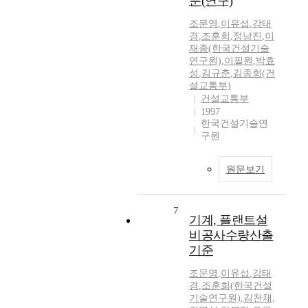
분(연구)
조문영
,
이유섭
,
강태
경
,
조훈희
,
정남진
,
이
재종(한국건설기술
연구원)
,
이필원
,
박효
성
,
김규춘
,
김종회(건
설교통부)
건설교통부
1997
한국건설기술연
구원
원문보기
7
기계, 플랜트설
비공사수량산출
기준
조문영
,
이유섭
,
강태
경
,
조훈희(한국건설
기술연구원)
,
김천채
,