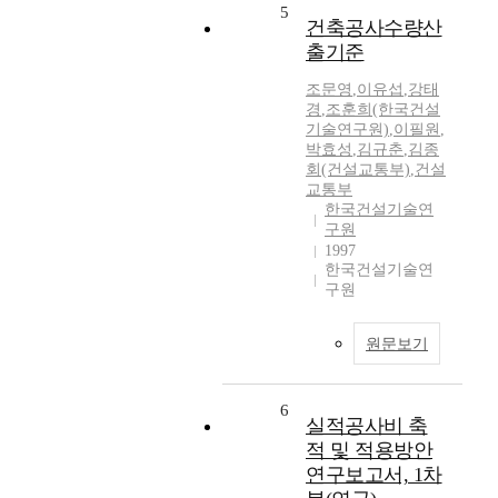
5
건축공사수량산
출기준
조문영
,
이유섭
,
강태
경
,
조훈희(한국건설
기술연구원)
,
이필원
,
박효성
,
김규춘
,
김종
회(건설교통부)
,
건설
교통부
한국건설기술연
구원
1997
한국건설기술연
구원
원문보기
6
실적공사비 축
적 및 적용방안
연구보고서, 1차