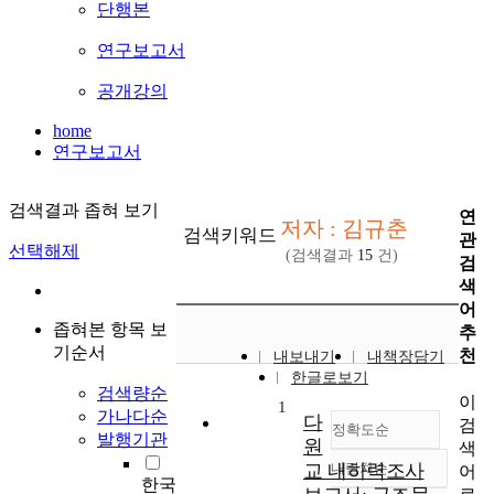
단행본
연구보고서
공개강의
home
연구보고서
검색결과 좁혀 보기
연
저자 : 김규춘
검색키워드
관
선택해제
(검색결과
15
건)
검
색
어
좁혀본 항목 보
추
기순서
천
내보내기
내책장담기
한글로보기
검색량순
이
1
가나다순
다
검
정확도순
발행기관
원
색
교 내하력조사
내림차순
어
정확도
한국