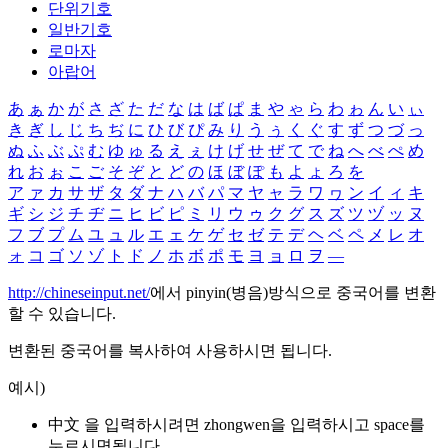
단위기호
일반기호
로마자
아랍어
あ
ぁ
か
が
さ
ざ
た
だ
な
は
ば
ぱ
ま
や
ゃ
ら
わ
ゎ
ん
い
ぃ
き
ぎ
し
じ
ち
ぢ
に
ひ
び
ぴ
み
り
う
ぅ
く
ぐ
す
ず
つ
づ
っ
ぬ
ふ
ぶ
ぷ
む
ゆ
ゅ
る
え
ぇ
け
げ
せ
ぜ
て
で
ね
へ
べ
ぺ
め
れ
お
ぉ
こ
ご
そ
ぞ
と
ど
の
ほ
ぼ
ぽ
も
よ
ょ
ろ
を
ア
ァ
カ
サ
ザ
タ
ダ
ナ
ハ
バ
パ
マ
ヤ
ャ
ラ
ワ
ヮ
ン
イ
ィ
キ
ギ
シ
ジ
チ
ヂ
ニ
ヒ
ビ
ピ
ミ
リ
ウ
ゥ
ク
グ
ス
ズ
ツ
ヅ
ッ
ヌ
フ
ブ
プ
ム
ユ
ュ
ル
エ
ェ
ケ
ゲ
セ
ゼ
テ
デ
ヘ
ベ
ペ
メ
レ
オ
ォ
コ
ゴ
ソ
ゾ
ト
ド
ノ
ホ
ボ
ポ
モ
ヨ
ョ
ロ
ヲ
―
http://chineseinput.net/
에서 pinyin(병음)방식으로 중국어를 변환
할 수 있습니다.
변환된 중국어를 복사하여 사용하시면 됩니다.
예시)
中文 을 입력하시려면
zhongwen
을 입력하시고 space를
누르시면됩니다.