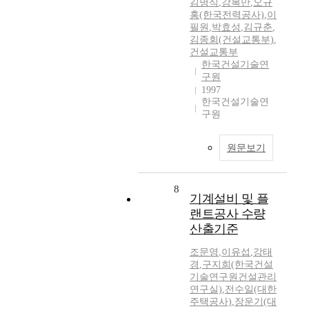
김명식
,
강복만
,
오규
홍(한국전력공사)
,
이
필원
,
박효성
,
김규춘
,
김종회(건설교통부)
,
건설교통부
한국건설기술연
구원
1997
한국건설기술연
구원
원문보기
8
기계설비 및 플
랜트공사 수량
산출기준
조문영
,
이유섭
,
강태
경
,
구지희(한국건설
기술연구원건설관리
연구실)
,
전수일(대한
주택공사)
,
장운기(대