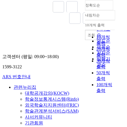
정확도순
내림차순
정확도
순
10개씩 출력
내림차순
인기도
순
조회
10개씩
연도순
출력
제목순
20개씩
저자순
출력
고객센터 (평일: 09:00~18:00)
발행기
30개씩
관순
1599-3122
출력
50개씩
ARS 번호안내
출력
100개씩
관련누리집
출력
대학공개강의(KOCW)
학술정보통계시스템(Rinfo)
외국학술지지원센터(FRIC)
학술관계분석서비스(SAM)
사서커뮤니티
기관회원