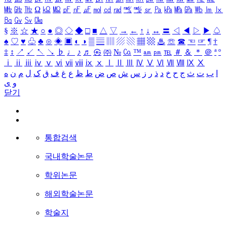
㎒
㎓
㎔
Ω
㏀
㏁
㎊
㎋
㎌
㏖
㏅
㎭
㎮
㎯
㏛
㎩
㎪
㎫
㎬
㏝
㏐
㏓
㏃
㏉
㏜
㏆
§
※
☆
★
○
●
◎
◇
◆
□
■
△
▽
→
←
↑
↓
↔
〓
◁
◀
▷
▶
♤
♠
♡
♥
♧
♣
⊙
◈
▣
◐
◑
▒
▤
▥
▨
▧
▦
▩
♨
☏
☎
☜
☞
¶
†
‡
↕
↗
↙
↖
↘
♭
♩
♪
♬
㉿
㈜
№
㏇
™
㏂
㏘
℡
＃
＆
＊
＠
ª
º
ⅰ
ⅱ
ⅲ
ⅳ
ⅴ
ⅵ
ⅶ
ⅷ
ⅸ
ⅹ
Ⅰ
Ⅱ
Ⅲ
Ⅳ
Ⅴ
Ⅵ
Ⅶ
Ⅷ
Ⅸ
Ⅹ
ا
ب
ت
ث
ج
ح
خ
د
ذ
ر
ز
س
ش
ص
ض
ط
ظ
ع
غ
ف
ق
ک
ل
م
ن
ه
و
ی
닫기
통합검색
국내학술논문
학위논문
해외학술논문
학술지