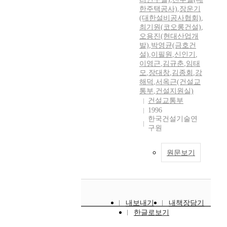
한주택공사)
,
장운기
(대한설비공사협회)
,
최기원(코오롱건설)
,
오용진(현대산업개
발)
,
박영균(금호건
설)
,
이필원
,
신인기
,
이영근
,
김규춘
,
임태
모
,
장대창
,
김종회
,
강
해덕
,
서옥근(건설교
통부
,
건설지원실)
건설교통부
1996
한국건설기술연
구원
원문보기
내보내기
내책장담기
한글로보기