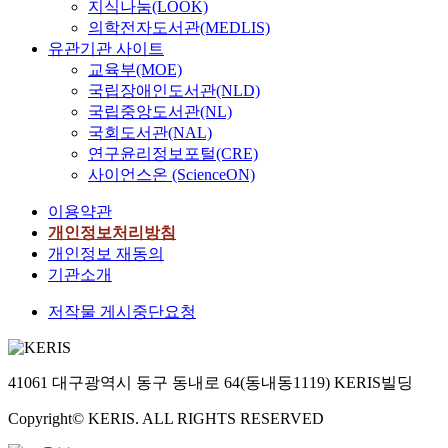
지식나눔(LOOK)
의학전자도서관(MEDLIS)
유관기관 사이트
교육부(MOE)
국립장애인도서관(NLD)
국립중앙도서관(NL)
국회도서관(NAL)
연구윤리정보포털(CRE)
사이언스온 (ScienceON)
이용약관
개인정보처리방침
개인정보 재동의
기관소개
저작물 게시중단요청
41061 대구광역시 동구 동내로 64(동내동1119) KERIS빌딩
Copyright© KERIS. ALL RIGHTS RESERVED