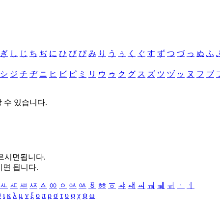
ぎ
し
じ
ち
ぢ
に
ひ
び
ぴ
み
り
う
ぅ
く
ぐ
す
ず
つ
づ
っ
ぬ
ふ
シ
ジ
チ
ヂ
ニ
ヒ
ビ
ピ
ミ
リ
ウ
ゥ
ク
グ
ス
ズ
ツ
ヅ
ッ
ヌ
フ
ブ
할 수 있습니다.
누르시면됩니다.
시면 됩니다.
ㅻ
ㅼ
ㅽ
ㅾ
ㅿ
ㆀ
ㆁ
ㆂ
ㆃ
ㆄ
ㆅ
ㆆ
ㆇ
ㆈ
ㆉ
ㆊ
ㆋ
ㆌ
ㆍ
ㆎ
θ
ι
κ
λ
μ
ν
ξ
ο
π
ρ
σ
τ
υ
φ
χ
ψ
ω