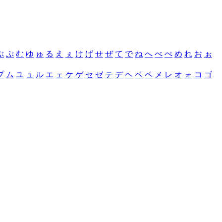
ぶ
ぷ
む
ゆ
ゅ
る
え
ぇ
け
げ
せ
ぜ
て
で
ね
へ
べ
ぺ
め
れ
お
ぉ
プ
ム
ユ
ュ
ル
エ
ェ
ケ
ゲ
セ
ゼ
テ
デ
ヘ
ベ
ペ
メ
レ
オ
ォ
コ
ゴ