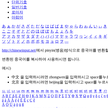
단위기호
일반기호
로마자
아랍어
あ
ぁ
か
が
さ
ざ
た
だ
な
は
ば
ぱ
ま
や
ゃ
ら
わ
ゎ
ん
い
ぃ
き
こ
ご
そ
ぞ
と
ど
の
ほ
ぼ
ぽ
も
よ
ょ
ろ
を
ア
ァ
カ
サ
ザ
タ
ダ
ナ
ハ
バ
パ
マ
ヤ
ャ
ラ
ワ
ヮ
ン
イ
ィ
キ
ギ
ソ
ゾ
ト
ド
ノ
ホ
ボ
ポ
モ
ヨ
ョ
ロ
ヲ
―
http://chineseinput.net/
에서 pinyin(병음)방식으로 중국어를 변환
변환된 중국어를 복사하여 사용하시면 됩니다.
예시)
中文 을 입력하시려면
zhongwen
을 입력하시고 space를
北京 을 입력하시려면
beijing
을 입력하시고 space를 누르
ㅥ
ㅦ
ㅧ
ㅨ
ㅩ
ㅪ
ㅫ
ㅬ
ㅭ
ㅮ
ㅯ
ㅰ
ㅱ
ㅲ
ㅳ
ㅴ
ㅵ
ㅶ
ㅷ
ㅸ
ㅹ
ㅺ
Α
Β
Γ
Δ
Ε
Ζ
Η
Θ
Ι
Κ
Λ
Μ
Ν
Ξ
Ο
Π
Ρ
Σ
Τ
Υ
Φ
Χ
Ψ
Ω
α
β
γ
δ
ε
ζ
η
á
à
Á
À
é
è
É
È
ç
Ç
ê
Ä
Ö
Ü
ä
ö
ü
ß