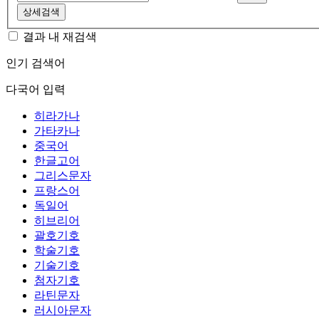
상세검색
결과 내 재검색
인기 검색어
다국어 입력
히라가나
가타카나
중국어
한글고어
그리스문자
프랑스어
독일어
히브리어
괄호기호
학술기호
기술기호
첨자기호
라틴문자
러시아문자