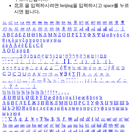
北京 을 입력하시려면
beijing
을 입력하시고 space를 누르
시면 됩니다.
ㅥ
ㅦ
ㅧ
ㅨ
ㅩ
ㅪ
ㅫ
ㅬ
ㅭ
ㅮ
ㅯ
ㅰ
ㅱ
ㅲ
ㅳ
ㅴ
ㅵ
ㅶ
ㅷ
ㅸ
ㅹ
ㅺ
ㅻ
ㅼ
ㅽ
ㅾ
ㅿ
ㆀ
ㆁ
ㆂ
ㆃ
ㆄ
ㆅ
ㆆ
ㆇ
ㆈ
ㆉ
ㆊ
ㆋ
ㆌ
ㆍ
ㆎ
Α
Β
Γ
Δ
Ε
Ζ
Η
Θ
Ι
Κ
Λ
Μ
Ν
Ξ
Ο
Π
Ρ
Σ
Τ
Υ
Φ
Χ
Ψ
Ω
α
β
γ
δ
ε
ζ
η
θ
ι
κ
λ
μ
ν
ξ
ο
π
ρ
σ
τ
υ
φ
χ
ψ
ω
á
à
Á
À
é
è
É
È
ç
Ç
ê
Ä
Ö
Ü
ä
ö
ü
ß
ְ
ֳ
ֲ
ֱ
ָ
ַ
ֵ
ֶ
ִ
ֹ
ּ
ֻ
ׂ
ׁ
ּ
ב
ה
נ
מ
צ
ת
ץ
ש
ד
ג
כ
ע
י
ח
ל
ך
ף
ק
ר
א
ט
ו
ן
ם
פ
‘
’
“
”
〔
〕
〈
〉
「
」
『
』
【
】
＂
（
）
［
］
｛
｝
±
×
÷
≠
≤
≥
∞
∴
♂
♀
∠
⊥
⌒
∂
∇
≡
≒
≪
≫
√
∽
∝
∵
∫
∬
∈
∋
⊆
⊇
⊂
⊃
∪
∩
∧
∨
￢
⇒
⇔
∀
∃
∮
∑
∏
＋
－
＜
＝
＞
、
。
·
‥
…
¨
〃
―
∥
＼
∼
´
～
ˇ
˘
˝
˚
˙
¸
˛
¡
¿
ː
！
＇
，
．
／
：
；
？
＾
＿
｀
｜
½
⅓
⅔
¼
¾
⅛
⅜
⅝
⅞
¹
²
³
⁴
ⁿ
₁
₂
₃
₄
Æ
Ð
Ħ
Ĳ
Ł
Ø
Œ
Þ
Ŧ
Ŋ
æ
đ
ð
ħ
ı
ĳ
ĸ
ŀ
ł
ø
œ
ß
þ
ŧ
ŋ
ŉ
А
Б
В
Г
Д
Е
Ё
Ж
З
И
Й
К
Л
М
Н
О
П
Р
С
Т
У
Ф
Х
Ц
Ч
Ш
Щ
Ъ
Ы
Ь
Э
Ю
Я
а
б
в
г
д
е
ё
ж
з
и
й
к
л
м
н
о
п
р
с
т
у
ф
х
ц
ч
ш
щ
ъ
ы
ь
э
ю
я
′
″
℃
Å
￠
￡
￥
¤
℉
‰
＄
％
Ｆ
￦
㎕
㎖
㎗
ℓ
㎘
㏄
㎣
㎤
㎥
㎦
㎙
㎚
㎛
㎜
㎝
㎞
㎟
㎠
㎡
㎢
㏊
㎍
㎎
㎏
㏏
㎈
㎉
㏈
㎧
㎨
㎰
㎱
㎲
㎳
㎴
㎵
㎶
㎷
㎸
㎹
㎀
㎁
㎂
㎃
㎄
㎺
㎻
㎽
㎾
㎿
㎐
㎑