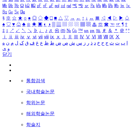
㎒
㎓
㎔
Ω
㏀
㏁
㎊
㎋
㎌
㏖
㏅
㎭
㎮
㎯
㏛
㎩
㎪
㎫
㎬
㏝
㏐
㏓
㏃
㏉
㏜
㏆
§
※
☆
★
○
●
◎
◇
◆
□
■
△
▽
→
←
↑
↓
↔
〓
◁
◀
▷
▶
♤
♠
♡
♥
♧
♣
⊙
◈
▣
◐
◑
▒
▤
▥
▨
▧
▦
▩
♨
☏
☎
☜
☞
¶
†
‡
↕
↗
↙
↖
↘
♭
♩
♪
♬
㉿
㈜
№
㏇
™
㏂
㏘
℡
＃
＆
＊
＠
ª
º
ⅰ
ⅱ
ⅲ
ⅳ
ⅴ
ⅵ
ⅶ
ⅷ
ⅸ
ⅹ
Ⅰ
Ⅱ
Ⅲ
Ⅳ
Ⅴ
Ⅵ
Ⅶ
Ⅷ
Ⅸ
Ⅹ
ا
ب
ت
ث
ج
ح
خ
د
ذ
ر
ز
س
ش
ص
ض
ط
ظ
ع
غ
ف
ق
ک
ل
م
ن
ه
و
ی
닫기
통합검색
국내학술논문
학위논문
해외학술논문
학술지