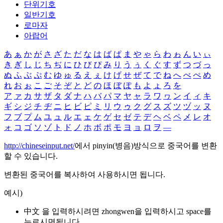
단위기호
일반기호
로마자
아랍어
あ
ぁ
か
が
さ
ざ
た
だ
な
は
ば
ぱ
ま
や
ゃ
ら
わ
ゎ
ん
い
ぃ
き
ぎ
し
じ
ち
ぢ
に
ひ
び
ぴ
み
り
う
ぅ
く
ぐ
す
ず
つ
づ
っ
ぬ
ふ
ぶ
ぷ
む
ゆ
ゅ
る
え
ぇ
け
げ
せ
ぜ
て
で
ね
へ
べ
ぺ
め
れ
お
ぉ
こ
ご
そ
ぞ
と
ど
の
ほ
ぼ
ぽ
も
よ
ょ
ろ
を
ア
ァ
カ
サ
ザ
タ
ダ
ナ
ハ
バ
パ
マ
ヤ
ャ
ラ
ワ
ヮ
ン
イ
ィ
キ
ギ
シ
ジ
チ
ヂ
ニ
ヒ
ビ
ピ
ミ
リ
ウ
ゥ
ク
グ
ス
ズ
ツ
ヅ
ッ
ヌ
フ
ブ
プ
ム
ユ
ュ
ル
エ
ェ
ケ
ゲ
セ
ゼ
テ
デ
ヘ
ベ
ペ
メ
レ
オ
ォ
コ
ゴ
ソ
ゾ
ト
ド
ノ
ホ
ボ
ポ
モ
ヨ
ョ
ロ
ヲ
―
http://chineseinput.net/
에서 pinyin(병음)방식으로 중국어를 변환
할 수 있습니다.
변환된 중국어를 복사하여 사용하시면 됩니다.
예시)
中文 을 입력하시려면
zhongwen
을 입력하시고 space를
누르시면됩니다.