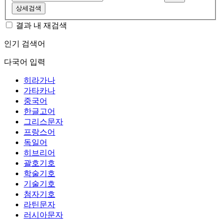
상세검색
결과 내 재검색
인기 검색어
다국어 입력
히라가나
가타카나
중국어
한글고어
그리스문자
프랑스어
독일어
히브리어
괄호기호
학술기호
기술기호
첨자기호
라틴문자
러시아문자