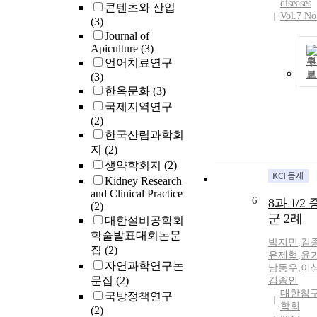
diseases
콘텐츠와 산업
Vol.7 No
(3)
Journal of
Apiculture
(3)
원
언어치료연구
보
(3)
한옥문화
(3)
국제지역연구
(2)
한국산림과학회
지
(2)
생약학회지
(2)
Kidney Research
and Clinical Practice
6
8과 1/2
(2)
군 2례
대한설비공학회
학술발표대회논문
박지민
,
김
집
(2)
유제혁
,
윤
자연과학연구논
남동우
,
이
문집
(2)
김종인
대한침
국방정책연구
학회
(2)