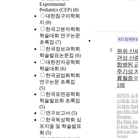
Experimental
Pediatrics (CEP)
(8)
대한침구의학회
지
(8)
한국고분자학회
학술대회 연구논문
초록집
(7)
한국정보과학회
3
원위 신
학술발표논문집
(6)
관성 산
대한전자공학회
합병된 
학술대회
(6)
주기성 
한국공업화학회
륨혈증 
연구논문 초록집
1례
(5)
한국표면공학회
박지민
,
노
학술발표회 초록집
신재일
,
김
(5)
이재승
,
Par
Jee-Min
,
No
연구보고서
(5)
Byoung-
한국독성학회 심
Ho
,
Shin Jae
포지움 및 학술발표
Il
,
Kim Myu
Jun
,
Lee Jae
회
(5)
Seung