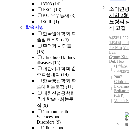
3903
(14)
2
소아연
ESCI
(13)
서의 2형
KCI우수등재
(3)
뇨병의 
SCIE
(1)
학술지명
적 고찰
한국원예학회 학
박지민
,
유
술발표요지
(25)
김덕희
,
Par
주택과 사람들
Jee Min
,
Yoo
(15)
Eun
Gyong
,
Kim
Childhood kidney
Duk Hee
diseases
(15)
대한소
대한기계학회 춘
소년과
추학술대회
(14)
2002
한국통신학회 학
Clinical 
Experime
술대회논문집
(11)
Pediatric
대한산업공학회
(CEP)
추계학술대회논문
Vol.45 N
집
(9)
Communication
Sciences and
원
Disorders
(9)
보
Clinical and