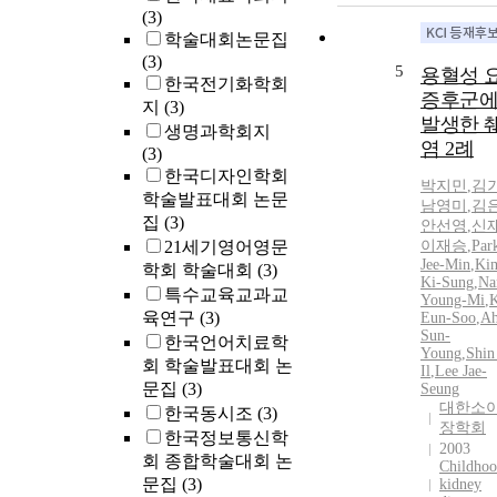
(3)
학술대회논문집
(3)
5
용혈성 
한국전기화학회
증후군
지
(3)
발생한 
생명과학회지
염 2례
(3)
한국디자인학회
박지민
,
김
학술발표대회 논문
남영미
,
김
집
(3)
안선영
,
신
21세기영어영문
이재승
,
Par
Jee-Min
,
Ki
학회 학술대회
(3)
Ki-Sung
,
N
특수교육교과교
Young-Mi
,
육연구
(3)
Eun-Soo
,
A
Sun-
한국언어치료학
Young
,
Shin
회 학술발표대회 논
Il
,
Lee Jae-
문집
(3)
Seung
대한소
한국동시조
(3)
장학회
한국정보통신학
2003
회 종합학술대회 논
Childho
문집
(3)
kidney