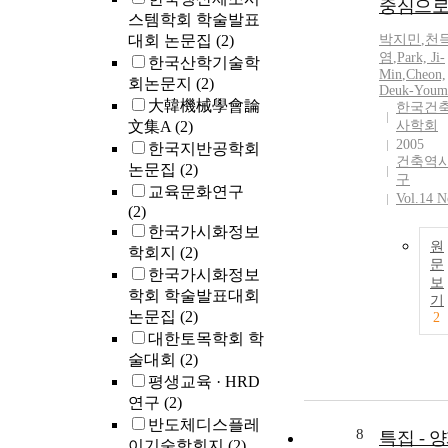
중심으로 
스템학회 학술발표
대회 논문집
(2)
박지민
,
천
염
,
Park, Ji-
한국산학기술학
Min
,
Cheon,
회논문지
(2)
Deuk-Youm
大韓機械學會論
한국건
文集A
(2)
사학회
2005
한국지반공학회
건축역
논문집
(2)
구
교육문화연구
Vol.14 N
(2)
한국가시화정보
원
학회지
(2)
문
한국가시화정보
보
학회 학술발표대회
기
논문집
(2)
2
대한토목학회 학
술대회
(2)
평생교육 · HRD
연구
(2)
반도체디스플레
8
특집 - 
이기술학회지
(2)