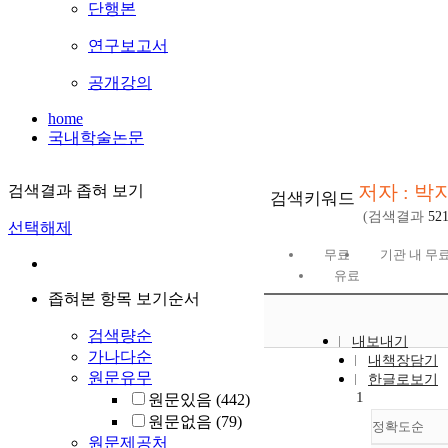
단행본
연구보고서
공개강의
home
국내학술논문
저자 : 박
검색결과 좁혀 보기
검색키워드
(검색결과
52
선택해제
무료
기관 내 무
유료
좁혀본 항목 보기순서
검색량순
내보내기
가나다순
내책장담기
원문유무
한글로보기
1
원문있음
(442)
원문없음
(79)
정확도순
원문제공처