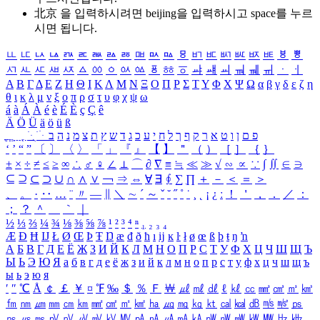
北京 을 입력하시려면
beijing
을 입력하시고 space를 누르
시면 됩니다.
ㅥ
ㅦ
ㅧ
ㅨ
ㅩ
ㅪ
ㅫ
ㅬ
ㅭ
ㅮ
ㅯ
ㅰ
ㅱ
ㅲ
ㅳ
ㅴ
ㅵ
ㅶ
ㅷ
ㅸ
ㅹ
ㅺ
ㅻ
ㅼ
ㅽ
ㅾ
ㅿ
ㆀ
ㆁ
ㆂ
ㆃ
ㆄ
ㆅ
ㆆ
ㆇ
ㆈ
ㆉ
ㆊ
ㆋ
ㆌ
ㆍ
ㆎ
Α
Β
Γ
Δ
Ε
Ζ
Η
Θ
Ι
Κ
Λ
Μ
Ν
Ξ
Ο
Π
Ρ
Σ
Τ
Υ
Φ
Χ
Ψ
Ω
α
β
γ
δ
ε
ζ
η
θ
ι
κ
λ
μ
ν
ξ
ο
π
ρ
σ
τ
υ
φ
χ
ψ
ω
á
à
Á
À
é
è
É
È
ç
Ç
ê
Ä
Ö
Ü
ä
ö
ü
ß
ְ
ֳ
ֲ
ֱ
ָ
ַ
ֵ
ֶ
ִ
ֹ
ּ
ֻ
ׂ
ׁ
ּ
ב
ה
נ
מ
צ
ת
ץ
ש
ד
ג
כ
ע
י
ח
ל
ך
ף
ק
ר
א
ט
ו
ן
ם
פ
‘
’
“
”
〔
〕
〈
〉
「
」
『
』
【
】
＂
（
）
［
］
｛
｝
±
×
÷
≠
≤
≥
∞
∴
♂
♀
∠
⊥
⌒
∂
∇
≡
≒
≪
≫
√
∽
∝
∵
∫
∬
∈
∋
⊆
⊇
⊂
⊃
∪
∩
∧
∨
￢
⇒
⇔
∀
∃
∮
∑
∏
＋
－
＜
＝
＞
、
。
·
‥
…
¨
〃
―
∥
＼
∼
´
～
ˇ
˘
˝
˚
˙
¸
˛
¡
¿
ː
！
＇
，
．
／
：
；
？
＾
＿
｀
｜
½
⅓
⅔
¼
¾
⅛
⅜
⅝
⅞
¹
²
³
⁴
ⁿ
₁
₂
₃
₄
Æ
Ð
Ħ
Ĳ
Ł
Ø
Œ
Þ
Ŧ
Ŋ
æ
đ
ð
ħ
ı
ĳ
ĸ
ŀ
ł
ø
œ
ß
þ
ŧ
ŋ
ŉ
А
Б
В
Г
Д
Е
Ё
Ж
З
И
Й
К
Л
М
Н
О
П
Р
С
Т
У
Ф
Х
Ц
Ч
Ш
Щ
Ъ
Ы
Ь
Э
Ю
Я
а
б
в
г
д
е
ё
ж
з
и
й
к
л
м
н
о
п
р
с
т
у
ф
х
ц
ч
ш
щ
ъ
ы
ь
э
ю
я
′
″
℃
Å
￠
￡
￥
¤
℉
‰
＄
％
Ｆ
￦
㎕
㎖
㎗
ℓ
㎘
㏄
㎣
㎤
㎥
㎦
㎙
㎚
㎛
㎜
㎝
㎞
㎟
㎠
㎡
㎢
㏊
㎍
㎎
㎏
㏏
㎈
㎉
㏈
㎧
㎨
㎰
㎱
㎲
㎳
㎴
㎵
㎶
㎷
㎸
㎹
㎀
㎁
㎂
㎃
㎄
㎺
㎻
㎽
㎾
㎿
㎐
㎑