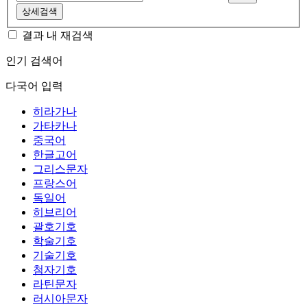
상세검색
결과 내 재검색
인기 검색어
다국어 입력
히라가나
가타카나
중국어
한글고어
그리스문자
프랑스어
독일어
히브리어
괄호기호
학술기호
기술기호
첨자기호
라틴문자
러시아문자