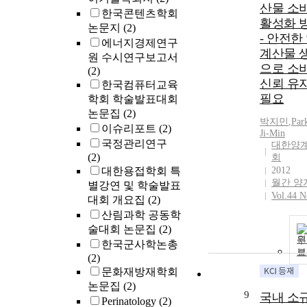
산물 소
한국콘텐츠학회
활성화 
논문지
(2)
- 안전한
에너지경제연구
계산물 
원 수시연구보고서
으로 소
(2)
신뢰 유
한국컴퓨터교육
필요
학회 학술발표대회
논문집
(2)
박지민
,
Par
이슈리포트
(2)
Ji-Min
국정관리연구
대한양
(2)
회
대한용접학회 특
2012
월간 양
별강연 및 학술발표
Vol.44 N
대회 개요집
(2)
산림과학 공동학
술대회 논문집
(2)
원
한국군사학논총
보
(2)
문화재방재학회
논문집
(2)
9
국내 소
Perinatology
(2)