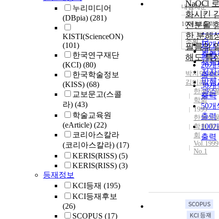
NaOCl 
내림차순
누리미디어
정확
화시킨 
(DBpia)
(281)
순
10개씩 출력
전분을 
내림
인기
한 분해
KISTI(ScienceON)
순
조회
10개
(101)
필름의 
연도
출력
한국연구재단
해도 특
제목
(KCI)
(80)
20개
저자
박지민
,
이
한국학술정보
출력
발행
김미라
(KISS)
(68)
30개
한국식
관순
교보문고(스콜
출력
학회
라)
(43)
50개
1999
학술교육원
출력
한국식
(eArticle)
(22)
100
학회 학
코리아스칼라
회
출력
Vol.1999
(코리아스칼라)
(17)
No.1
KERIS(RISS)
(5)
KERIS(RISS)
(3)
등재정보
KCI등재
(195)
KCI등재후보
(26)
SCOPUS
(17)