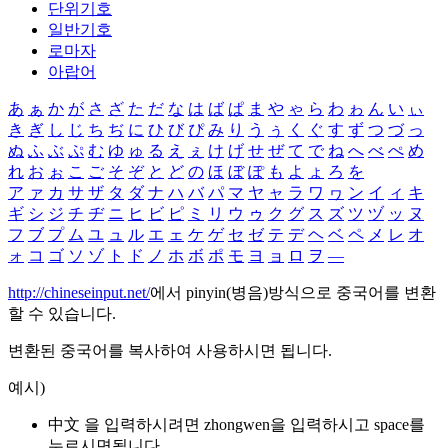
단위기호
일반기호
로마자
아랍어
あ
ぁ
か
が
さ
ざ
た
だ
な
は
ば
ぱ
ま
や
ゃ
ら
わ
ゎ
ん
い
ぃ
き
ぎ
し
じ
ち
ぢ
に
ひ
び
ぴ
み
り
う
ぅ
く
ぐ
す
ず
つ
づ
っ
ぬ
ふ
ぶ
ぷ
む
ゆ
ゅ
る
え
ぇ
け
げ
せ
ぜ
て
で
ね
へ
べ
ぺ
め
れ
お
ぉ
こ
ご
そ
ぞ
と
ど
の
ほ
ぼ
ぽ
も
よ
ょ
ろ
を
ア
ァ
カ
サ
ザ
タ
ダ
ナ
ハ
バ
パ
マ
ヤ
ャ
ラ
ワ
ヮ
ン
イ
ィ
キ
ギ
シ
ジ
チ
ヂ
ニ
ヒ
ビ
ピ
ミ
リ
ウ
ゥ
ク
グ
ス
ズ
ツ
ヅ
ッ
ヌ
フ
ブ
プ
ム
ユ
ュ
ル
エ
ェ
ケ
ゲ
セ
ゼ
テ
デ
ヘ
ベ
ペ
メ
レ
オ
ォ
コ
ゴ
ソ
ゾ
ト
ド
ノ
ホ
ボ
ポ
モ
ヨ
ョ
ロ
ヲ
―
http://chineseinput.net/
에서 pinyin(병음)방식으로 중국어를 변환
할 수 있습니다.
변환된 중국어를 복사하여 사용하시면 됩니다.
예시)
中文 을 입력하시려면
zhongwen
을 입력하시고 space를
누르시면됩니다.