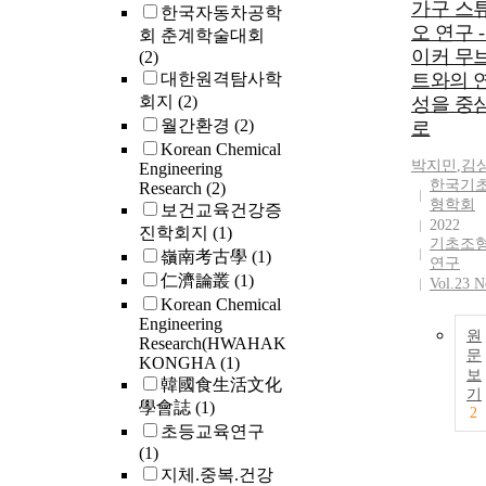
가구 스
한국자동차공학
오 연구 -
회 춘계학술대회
이커 무
(2)
대한원격탐사학
트와의 
회지
(2)
성을 중
월간환경
(2)
로
Korean Chemical
박지민
,
김
Engineering
한국기
Research
(2)
형학회
보건교육건강증
2022
진학회지
(1)
기초조
嶺南考古學
(1)
연구
仁濟論叢
(1)
Vol.23 N
Korean Chemical
Engineering
원
Research(HWAHAK
문
KONGHA
(1)
보
韓國食生活文化
기
學會誌
(1)
2
초등교육연구
(1)
지체.중복.건강