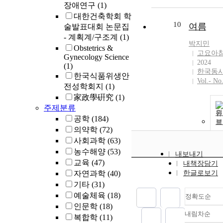
장애연구
(1)
대한건축학회 학
10
여름
술발표대회 논문집
- 계획계/구조계
(1)
박지민
Obstetrics &
고요아
Gynecology Science
2024
(1)
한국동
한국식품위생안
Vol.- No
전성학회지
(1)
家政學硏究
(1)
주제분류
원
공학
(184)
보
의약학
(72)
사회과학
(63)
농수해양
(53)
내보내기
교육
(47)
내책장담기
자연과학
(40)
한글로보기
기타
(31)
예술체육
(18)
정확도순
인문학
(18)
내림차순
복합학
(11)
정확