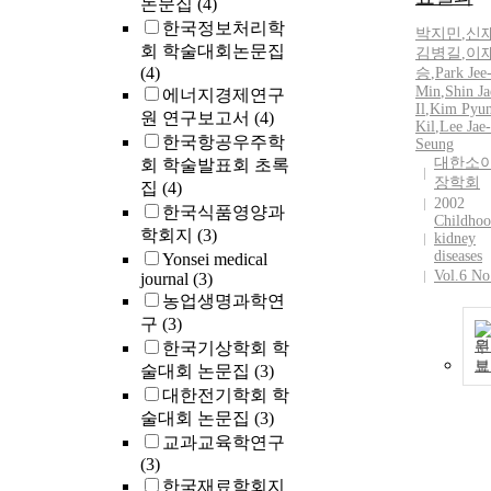
논문집
(4)
한국정보처리학
박지민
,
신
회 학술대회논문집
김병길
,
이
(4)
승
,
Park Jee
Min
,
Shin Ja
에너지경제연구
Il
,
Kim Pyun
원 연구보고서
(4)
Kil
,
Lee Jae-
한국항공우주학
Seung
대한소
회 학술발표회 초록
장학회
집
(4)
2002
한국식품영양과
Childho
학회지
(3)
kidney
diseases
Yonsei medical
Vol.6 No
journal
(3)
농업생명과학연
구
(3)
원
한국기상학회 학
보
술대회 논문집
(3)
대한전기학회 학
술대회 논문집
(3)
교과교육학연구
(3)
한국재료학회지