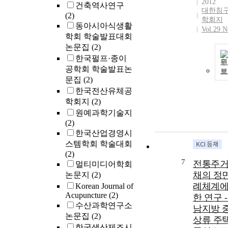
2012
건축역사연구
대한침
(2)
학회지
동아시아식생활
Vol.29 N
학회 학술발표대회
논문집
(2)
한국펄프·종이
원
공학회 학술발표논
보
문집
(2)
한국전산유체공
학회지
(2)
원예과학기술지
(2)
한국산업경영시
스템학회 학술대회
(2)
7
전통주
멀티미디어학회
채의 정
논문지
(2)
례체계에
Korean Journal of
Acupuncture
(2)
한 연구 -
수산과학연구소
남지방 중
논문집
(2)
상류 주
한국생산제조시