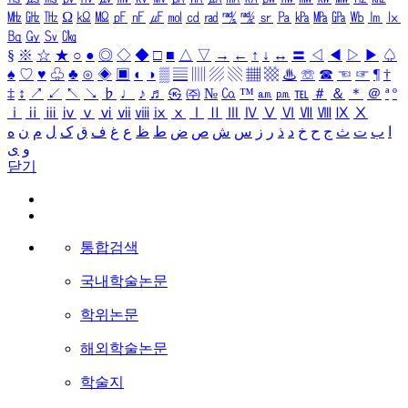
㎒
㎓
㎔
Ω
㏀
㏁
㎊
㎋
㎌
㏖
㏅
㎭
㎮
㎯
㏛
㎩
㎪
㎫
㎬
㏝
㏐
㏓
㏃
㏉
㏜
㏆
§
※
☆
★
○
●
◎
◇
◆
□
■
△
▽
→
←
↑
↓
↔
〓
◁
◀
▷
▶
♤
♠
♡
♥
♧
♣
⊙
◈
▣
◐
◑
▒
▤
▥
▨
▧
▦
▩
♨
☏
☎
☜
☞
¶
†
‡
↕
↗
↙
↖
↘
♭
♩
♪
♬
㉿
㈜
№
㏇
™
㏂
㏘
℡
＃
＆
＊
＠
ª
º
ⅰ
ⅱ
ⅲ
ⅳ
ⅴ
ⅵ
ⅶ
ⅷ
ⅸ
ⅹ
Ⅰ
Ⅱ
Ⅲ
Ⅳ
Ⅴ
Ⅵ
Ⅶ
Ⅷ
Ⅸ
Ⅹ
ا
ب
ت
ث
ج
ح
خ
د
ذ
ر
ز
س
ش
ص
ض
ط
ظ
ع
غ
ف
ق
ک
ل
م
ن
ه
و
ی
닫기
통합검색
국내학술논문
학위논문
해외학술논문
학술지