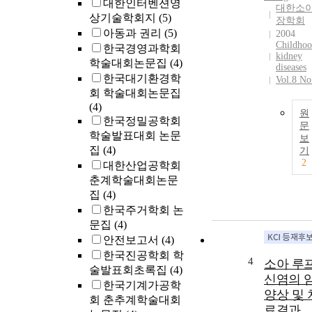
대한인터벤션영
대한소
상기술학회지
(5)
장학회
아동과 권리
(5)
2004
Childho
한국경영과학회
kidney
학술대회논문집
(4)
diseases
한국대기환경학
Vol.8 No
회 학술대회논문집
(4)
원
한국정밀공학회
문
학술발표대회 논문
보
집
(4)
기
2
대한산업공학회
춘계학술대회논문
집
(4)
한국주거학회 논
문집
(4)
안전보고서
(4)
한국진공학회 학
4
소아 루
술발표회초록집
(4)
신염의 
한국기계가공학
양상 및 
회 춘추계학술대회
료결과