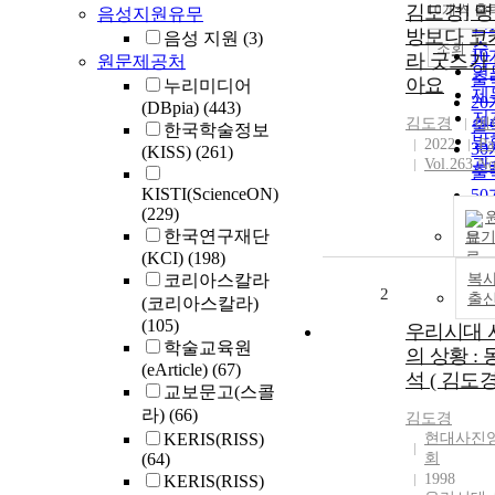
순
김도경] 
10개씩 출
음성지원유무
내
인
방보다 코
음성 지원
(3)
순
조회
1
라 굿즈가 
원문제공처
연
출
아요
누리미디어
제
2
(DBpia)
(443)
저
김도경
메
출
한국학술정보
발
2022
Pa
3
(KISS)
(261)
관
Vol.263 No
출
KISTI(ScienceON)
5
(229)
출
한국연구재단
보
1
(KCI)
(198)
출
코리아스칼라
복사
2
출
(코리아스칼라)
(105)
우리시대 
학술교육원
의 상황 :
(eArticle)
(67)
석 ( 김도경
교보문고(스콜
라)
(66)
김도경
KERIS(RISS)
현대사진
(64)
회
1998
KERIS(RISS)