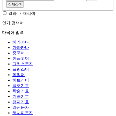
상세검색
결과 내 재검색
인기 검색어
다국어 입력
히라가나
가타카나
중국어
한글고어
그리스문자
프랑스어
독일어
히브리어
괄호기호
학술기호
기술기호
첨자기호
라틴문자
러시아문자