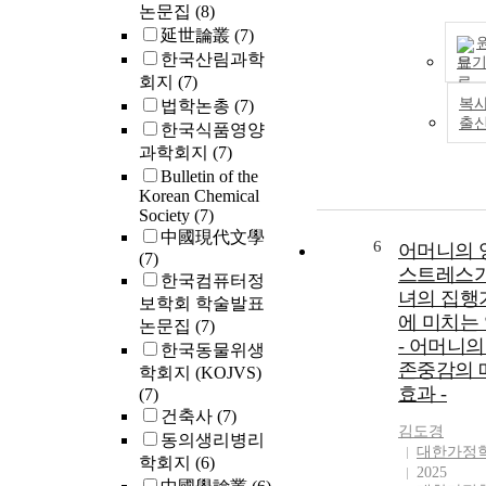
논문집
(8)
延世論叢
(7)
한국산림과학
보
회지
(7)
복사
법학논총
(7)
출
한국식품영양
과학회지
(7)
Bulletin of the
Korean Chemical
Society
(7)
中國現代文學
6
어머니의 
(7)
스트레스가
한국컴퓨터정
녀의 집행
보학회 학술발표
에 미치는
논문집
(7)
- 어머니의
한국동물위생
존중감의 
학회지 (KOJVS)
효과 -
(7)
건축사
(7)
김도경
동의생리병리
대한가정
학회지
(6)
2025