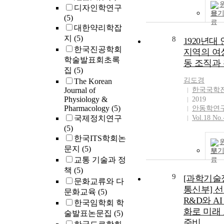
디자인학연구
보
(5)
대한약리학잡
지
(5)
8
1920년대
한국진공학회
지역의 여
학술발표회초록
동 조직과
집
(5)
김도경
The Korean
Journal of
한국국학
Physiology &
2019
Pharmacology
(5)
안동학연
국제정치연구
Vol.18 No.
(5)
한국ITS학회논
문지
(5)
보
교통 기술과 정
책
(5)
9
[과학기술
문화교류와 다
통신부] 
문화교육
(5)
R&D와 A
한국임학회 학
화로 미래
술발표논문집
(5)
준비