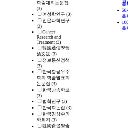
관
학술대회논문집
출
(3)
5
여성학연구
(3)
출
인문과학연구
1
(3)
출
Cancer
Research and
Treatment
(3)
韓國通信學會
論文誌
(3)
정보통신정책
(3)
한국항공우주
학회 학술발표회
논문집
(3)
한국방송학보
(3)
법학연구
(3)
한국학논집
(3)
한국임상수의
학회지
(3)
韓國造景學會