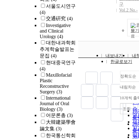
구
서울도시연구
Vol.2 No.-
(4)
交通硏究
(4)
Investigative
and Clinical
보
Urology
(4)
대한내과학회
추계학술발표논
문집
(4)
내보내기
내
한글로보기
현대중국연구
(4)
Maxillofacial
정확도순
Plastic
Reconstructive
내림차순
정
Surgery
(3)
순
International
10개씩 출
내
인
Journal of Oral
순
조회
Biology
(3)
1
어문론총
(3)
연
출
제
大韓建築學會
2
저
論文集
(3)
출
발
한국통신학회
3