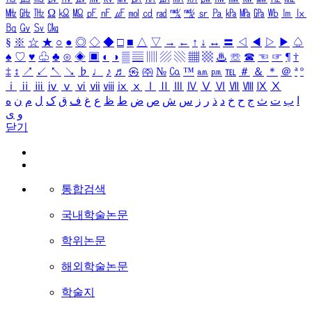
㎒
㎓
㎔
Ω
㏀
㏁
㎊
㎋
㎌
㏖
㏅
㎭
㎮
㎯
㏛
㎩
㎪
㎫
㎬
㏝
㏐
㏓
㏃
㏉
㏜
㏆
§
※
☆
★
○
●
◎
◇
◆
□
■
△
▽
→
←
↑
↓
↔
〓
◁
◀
▷
▶
♤
♠
♡
♥
♧
♣
⊙
◈
▣
◐
◑
▒
▤
▥
▨
▧
▦
▩
♨
☏
☎
☜
☞
¶
†
‡
↕
↗
↙
↖
↘
♭
♩
♪
♬
㉿
㈜
№
㏇
™
㏂
㏘
℡
＃
＆
＊
＠
ª
º
ⅰ
ⅱ
ⅲ
ⅳ
ⅴ
ⅵ
ⅶ
ⅷ
ⅸ
ⅹ
Ⅰ
Ⅱ
Ⅲ
Ⅳ
Ⅴ
Ⅵ
Ⅶ
Ⅷ
Ⅸ
Ⅹ
ا
ب
ت
ث
ج
ح
خ
د
ذ
ر
ز
س
ش
ص
ض
ط
ظ
ع
غ
ف
ق
ک
ل
م
ن
ه
و
ی
닫기
통합검색
국내학술논문
학위논문
해외학술논문
학술지