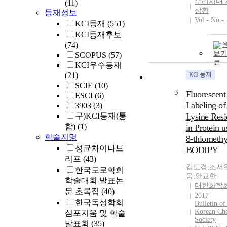
우리시대 
(11)
상황
등재정보
Vol.- No.-
KCI등재
(551)
KCI등재후보
(74)
보
SCOPUS
(57)
KCI우수등재
(21)
SCIE
(10)
3
Fluorescent
ESCI
(6)
Labeling of
3903
(3)
구)KCI등재(통
Lysine Res
합)
(1)
in Protein u
학술지명
8-thiomethy
성균차이나브
BODIPY
리프
(43)
김도경
,
조서
한국도로학회
웅
,
안교한
학술대회 발표논
대한화학
문 초록집
(40)
2017
한국독성학회
Bulletin of
Korean Ch
심포지움 및 학술
Society
발표회
(35)