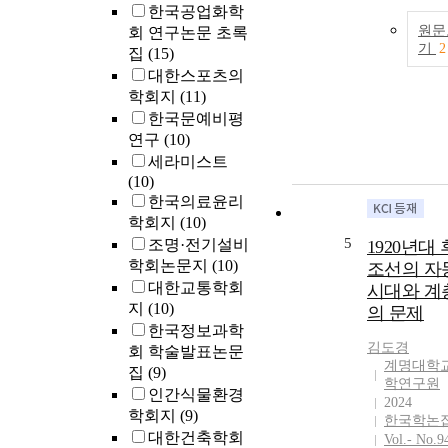
한국공업화학
원문
회 연구논문 초록
기
2
집
(15)
대한스포츠의
학회지
(11)
한국문예비평
연구
(10)
세라미스트
(10)
한국의료윤리
학회지
(10)
5
조명·전기설비
1920년대
학회논문지
(10)
조선의 자
대한교통학회
시대와 계
지
(10)
의 문제
한국정보과학
김도경
회 학술발표논문
계명대학교
집
(9)
학연구원
인간식물환경
2024
학회지
(9)
한국학논
대한건축학회
Vol.- No.9