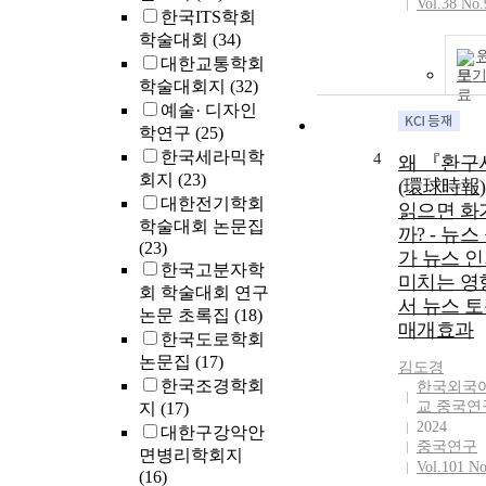
Vol.38 No.
한국ITS학회
학술대회
(34)
대한교통학회
보
학술대회지
(32)
예술· 디자인
학연구
(25)
한국세라믹학
4
왜 『환구
회지
(23)
(環球時報
대한전기학회
읽으면 화
학술대회 논문집
까? - 뉴스
(23)
가 뉴스 
한국고분자학
미치는 영
회 학술대회 연구
서 뉴스 
논문 초록집
(18)
매개효과
한국도로학회
논문집
(17)
김도경
한국조경학회
한국외국
교 중국연
지
(17)
2024
대한구강악안
중국연구
면병리학회지
Vol.101 No
(16)