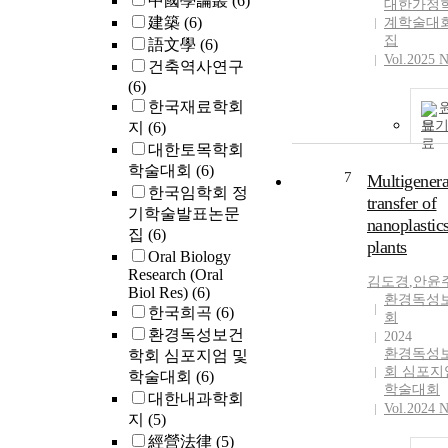
中國學論叢
(6)
대한가정학
建築
(6)
계학술대회
집
語文學
(6)
Vol.2025 N
건축역사연구
(6)
한국재료학회
보
지
(6)
대한토목학회
학술대회
(6)
7
Multigenera
한국임학회 정
transfer of
기학술발표논문
nanoplastics
집
(6)
plants
Oral Biology
Research (Oral
김도경
,
안윤
Biol Res)
(6)
환경독성
한국희곡
(6)
회
환경독성보건
2024
환경독성
학회 심포지엄 및
회 심포지
학술대회
(6)
학술대회
대한내과학회
Vol.2024 
지
(5)
經營法律
(5)