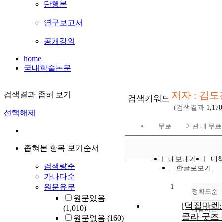
단행본
연구보고서
공개강의
home
국내학술논문
저자 : 김도
검색결과 좁혀 보기
검색키워드
(검색결과
1,170
선택해제
무료
기관 내 무료
좁혀본 항목 보기순서
내보내기
내
검색량순
한글로보기
가나다순
1
원문유무
정확도순
원문있음
[덕질만렙:
(1,010)
내림차순
정
콜라 굿즈 
원문없음
(160)