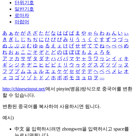
단위기호
일반기호
로마자
아랍어
あ
ぁ
か
が
さ
ざ
た
だ
な
は
ば
ぱ
ま
や
ゃ
ら
わ
ゎ
ん
い
ぃ
き
ぎ
し
じ
ち
ぢ
に
ひ
び
ぴ
み
り
う
ぅ
く
ぐ
す
ず
つ
づ
っ
ぬ
ふ
ぶ
ぷ
む
ゆ
ゅ
る
え
ぇ
け
げ
せ
ぜ
て
で
ね
へ
べ
ぺ
め
れ
お
ぉ
こ
ご
そ
ぞ
と
ど
の
ほ
ぼ
ぽ
も
よ
ょ
ろ
を
ア
ァ
カ
サ
ザ
タ
ダ
ナ
ハ
バ
パ
マ
ヤ
ャ
ラ
ワ
ヮ
ン
イ
ィ
キ
ギ
シ
ジ
チ
ヂ
ニ
ヒ
ビ
ピ
ミ
リ
ウ
ゥ
ク
グ
ス
ズ
ツ
ヅ
ッ
ヌ
フ
ブ
プ
ム
ユ
ュ
ル
エ
ェ
ケ
ゲ
セ
ゼ
テ
デ
ヘ
ベ
ペ
メ
レ
オ
ォ
コ
ゴ
ソ
ゾ
ト
ド
ノ
ホ
ボ
ポ
モ
ヨ
ョ
ロ
ヲ
―
http://chineseinput.net/
에서 pinyin(병음)방식으로 중국어를 변환
할 수 있습니다.
변환된 중국어를 복사하여 사용하시면 됩니다.
예시)
中文 을 입력하시려면
zhongwen
을 입력하시고 space를
누르시면됩니다.