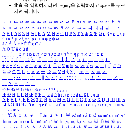
北京 을 입력하시려면
beijing
을 입력하시고 space를 누르
시면 됩니다.
ㅥ
ㅦ
ㅧ
ㅨ
ㅩ
ㅪ
ㅫ
ㅬ
ㅭ
ㅮ
ㅯ
ㅰ
ㅱ
ㅲ
ㅳ
ㅴ
ㅵ
ㅶ
ㅷ
ㅸ
ㅹ
ㅺ
ㅻ
ㅼ
ㅽ
ㅾ
ㅿ
ㆀ
ㆁ
ㆂ
ㆃ
ㆄ
ㆅ
ㆆ
ㆇ
ㆈ
ㆉ
ㆊ
ㆋ
ㆌ
ㆍ
ㆎ
Α
Β
Γ
Δ
Ε
Ζ
Η
Θ
Ι
Κ
Λ
Μ
Ν
Ξ
Ο
Π
Ρ
Σ
Τ
Υ
Φ
Χ
Ψ
Ω
α
β
γ
δ
ε
ζ
η
θ
ι
κ
λ
μ
ν
ξ
ο
π
ρ
σ
τ
υ
φ
χ
ψ
ω
á
à
Á
À
é
è
É
È
ç
Ç
ê
Ä
Ö
Ü
ä
ö
ü
ß
ְ
ֳ
ֲ
ֱ
ָ
ַ
ֵ
ֶ
ִ
ֹ
ּ
ֻ
ׂ
ׁ
ּ
ב
ה
נ
מ
צ
ת
ץ
ש
ד
ג
כ
ע
י
ח
ל
ך
ף
ק
ר
א
ט
ו
ן
ם
פ
‘
’
“
”
〔
〕
〈
〉
「
」
『
』
【
】
＂
（
）
［
］
｛
｝
±
×
÷
≠
≤
≥
∞
∴
♂
♀
∠
⊥
⌒
∂
∇
≡
≒
≪
≫
√
∽
∝
∵
∫
∬
∈
∋
⊆
⊇
⊂
⊃
∪
∩
∧
∨
￢
⇒
⇔
∀
∃
∮
∑
∏
＋
－
＜
＝
＞
、
。
·
‥
…
¨
〃
―
∥
＼
∼
´
～
ˇ
˘
˝
˚
˙
¸
˛
¡
¿
ː
！
＇
，
．
／
：
；
？
＾
＿
｀
｜
½
⅓
⅔
¼
¾
⅛
⅜
⅝
⅞
¹
²
³
⁴
ⁿ
₁
₂
₃
₄
Æ
Ð
Ħ
Ĳ
Ł
Ø
Œ
Þ
Ŧ
Ŋ
æ
đ
ð
ħ
ı
ĳ
ĸ
ŀ
ł
ø
œ
ß
þ
ŧ
ŋ
ŉ
А
Б
В
Г
Д
Е
Ё
Ж
З
И
Й
К
Л
М
Н
О
П
Р
С
Т
У
Ф
Х
Ц
Ч
Ш
Щ
Ъ
Ы
Ь
Э
Ю
Я
а
б
в
г
д
е
ё
ж
з
и
й
к
л
м
н
о
п
р
с
т
у
ф
х
ц
ч
ш
щ
ъ
ы
ь
э
ю
я
′
″
℃
Å
￠
￡
￥
¤
℉
‰
＄
％
Ｆ
￦
㎕
㎖
㎗
ℓ
㎘
㏄
㎣
㎤
㎥
㎦
㎙
㎚
㎛
㎜
㎝
㎞
㎟
㎠
㎡
㎢
㏊
㎍
㎎
㎏
㏏
㎈
㎉
㏈
㎧
㎨
㎰
㎱
㎲
㎳
㎴
㎵
㎶
㎷
㎸
㎹
㎀
㎁
㎂
㎃
㎄
㎺
㎻
㎽
㎾
㎿
㎐
㎑