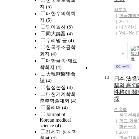
한국도로학회
지
(5)
김도경
대한수의학회
한국개발
지
(5)
2024
딩아돌하
(5)
나라경제
Vol.- No.1
同大論叢
(4)
우리말 글
(4)
한국주조공학
회지
(4)
보
대한금속·재료
학회지
(4)
大韓獸醫學會
10
日本 法隆
誌
(4)
築의 高句
행정논집
(4)
性格에 關
대한기계학회
探
춘추학술대회
(4)
폴리머
(4)
金度慶
Journal of
한국전통
Korean medical
학교 한국
science
(4)
화연구소
21세기 정치학
2004
한국전통
회보
(4)