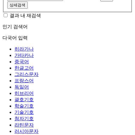
상세검색
결과 내 재검색
인기 검색어
다국어 입력
히라가나
가타카나
중국어
한글고어
그리스문자
프랑스어
독일어
히브리어
괄호기호
학술기호
기술기호
첨자기호
라틴문자
러시아문자