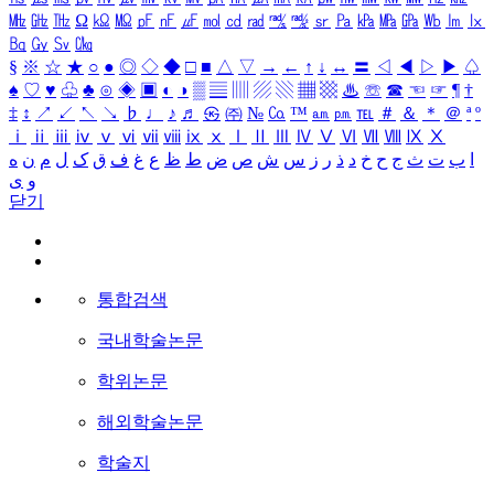
㎒
㎓
㎔
Ω
㏀
㏁
㎊
㎋
㎌
㏖
㏅
㎭
㎮
㎯
㏛
㎩
㎪
㎫
㎬
㏝
㏐
㏓
㏃
㏉
㏜
㏆
§
※
☆
★
○
●
◎
◇
◆
□
■
△
▽
→
←
↑
↓
↔
〓
◁
◀
▷
▶
♤
♠
♡
♥
♧
♣
⊙
◈
▣
◐
◑
▒
▤
▥
▨
▧
▦
▩
♨
☏
☎
☜
☞
¶
†
‡
↕
↗
↙
↖
↘
♭
♩
♪
♬
㉿
㈜
№
㏇
™
㏂
㏘
℡
＃
＆
＊
＠
ª
º
ⅰ
ⅱ
ⅲ
ⅳ
ⅴ
ⅵ
ⅶ
ⅷ
ⅸ
ⅹ
Ⅰ
Ⅱ
Ⅲ
Ⅳ
Ⅴ
Ⅵ
Ⅶ
Ⅷ
Ⅸ
Ⅹ
ا
ب
ت
ث
ج
ح
خ
د
ذ
ر
ز
س
ش
ص
ض
ط
ظ
ع
غ
ف
ق
ک
ل
م
ن
ه
و
ی
닫기
통합검색
국내학술논문
학위논문
해외학술논문
학술지