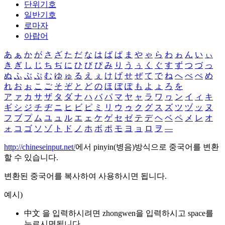
단위기호
일반기호
로마자
아랍어
あ
ぁ
か
が
さ
ざ
た
だ
な
は
ば
ぱ
ま
や
ゃ
ら
わ
ゎ
ん
い
ぃ
き
ぎ
し
じ
ち
ぢ
に
ひ
び
ぴ
み
り
う
ぅ
く
ぐ
す
ず
つ
づ
っ
ぬ
ふ
ぶ
ぷ
む
ゆ
ゅ
る
え
ぇ
け
げ
せ
ぜ
て
で
ね
へ
べ
ぺ
め
れ
お
ぉ
こ
ご
そ
ぞ
と
ど
の
ほ
ぼ
ぽ
も
よ
ょ
ろ
を
ア
ァ
カ
サ
ザ
タ
ダ
ナ
ハ
バ
パ
マ
ヤ
ャ
ラ
ワ
ヮ
ン
イ
ィ
キ
ギ
シ
ジ
チ
ヂ
ニ
ヒ
ビ
ピ
ミ
リ
ウ
ゥ
ク
グ
ス
ズ
ツ
ヅ
ッ
ヌ
フ
ブ
プ
ム
ユ
ュ
ル
エ
ェ
ケ
ゲ
セ
ゼ
テ
デ
ヘ
ベ
ペ
メ
レ
オ
ォ
コ
ゴ
ソ
ゾ
ト
ド
ノ
ホ
ボ
ポ
モ
ヨ
ョ
ロ
ヲ
―
http://chineseinput.net/
에서 pinyin(병음)방식으로 중국어를 변환
할 수 있습니다.
변환된 중국어를 복사하여 사용하시면 됩니다.
예시)
中文 을 입력하시려면
zhongwen
을 입력하시고 space를
누르시면됩니다.