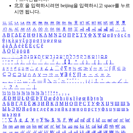
北京 을 입력하시려면
beijing
을 입력하시고 space를 누르
시면 됩니다.
ㅥ
ㅦ
ㅧ
ㅨ
ㅩ
ㅪ
ㅫ
ㅬ
ㅭ
ㅮ
ㅯ
ㅰ
ㅱ
ㅲ
ㅳ
ㅴ
ㅵ
ㅶ
ㅷ
ㅸ
ㅹ
ㅺ
ㅻ
ㅼ
ㅽ
ㅾ
ㅿ
ㆀ
ㆁ
ㆂ
ㆃ
ㆄ
ㆅ
ㆆ
ㆇ
ㆈ
ㆉ
ㆊ
ㆋ
ㆌ
ㆍ
ㆎ
Α
Β
Γ
Δ
Ε
Ζ
Η
Θ
Ι
Κ
Λ
Μ
Ν
Ξ
Ο
Π
Ρ
Σ
Τ
Υ
Φ
Χ
Ψ
Ω
α
β
γ
δ
ε
ζ
η
θ
ι
κ
λ
μ
ν
ξ
ο
π
ρ
σ
τ
υ
φ
χ
ψ
ω
á
à
Á
À
é
è
É
È
ç
Ç
ê
Ä
Ö
Ü
ä
ö
ü
ß
ְ
ֳ
ֲ
ֱ
ָ
ַ
ֵ
ֶ
ִ
ֹ
ּ
ֻ
ׂ
ׁ
ּ
ב
ה
נ
מ
צ
ת
ץ
ש
ד
ג
כ
ע
י
ח
ל
ך
ף
ק
ר
א
ט
ו
ן
ם
פ
‘
’
“
”
〔
〕
〈
〉
「
」
『
』
【
】
＂
（
）
［
］
｛
｝
±
×
÷
≠
≤
≥
∞
∴
♂
♀
∠
⊥
⌒
∂
∇
≡
≒
≪
≫
√
∽
∝
∵
∫
∬
∈
∋
⊆
⊇
⊂
⊃
∪
∩
∧
∨
￢
⇒
⇔
∀
∃
∮
∑
∏
＋
－
＜
＝
＞
、
。
·
‥
…
¨
〃
―
∥
＼
∼
´
～
ˇ
˘
˝
˚
˙
¸
˛
¡
¿
ː
！
＇
，
．
／
：
；
？
＾
＿
｀
｜
½
⅓
⅔
¼
¾
⅛
⅜
⅝
⅞
¹
²
³
⁴
ⁿ
₁
₂
₃
₄
Æ
Ð
Ħ
Ĳ
Ł
Ø
Œ
Þ
Ŧ
Ŋ
æ
đ
ð
ħ
ı
ĳ
ĸ
ŀ
ł
ø
œ
ß
þ
ŧ
ŋ
ŉ
А
Б
В
Г
Д
Е
Ё
Ж
З
И
Й
К
Л
М
Н
О
П
Р
С
Т
У
Ф
Х
Ц
Ч
Ш
Щ
Ъ
Ы
Ь
Э
Ю
Я
а
б
в
г
д
е
ё
ж
з
и
й
к
л
м
н
о
п
р
с
т
у
ф
х
ц
ч
ш
щ
ъ
ы
ь
э
ю
я
′
″
℃
Å
￠
￡
￥
¤
℉
‰
＄
％
Ｆ
￦
㎕
㎖
㎗
ℓ
㎘
㏄
㎣
㎤
㎥
㎦
㎙
㎚
㎛
㎜
㎝
㎞
㎟
㎠
㎡
㎢
㏊
㎍
㎎
㎏
㏏
㎈
㎉
㏈
㎧
㎨
㎰
㎱
㎲
㎳
㎴
㎵
㎶
㎷
㎸
㎹
㎀
㎁
㎂
㎃
㎄
㎺
㎻
㎽
㎾
㎿
㎐
㎑