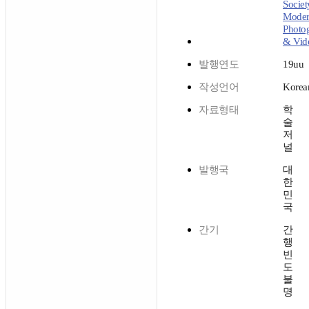
Societ
Mode
Photo
& Vid
발행연도
19uu
작성언어
Korea
자료형태
학
술
저
널
발행국
대
한
민
국
간기
간
행
빈
도
불
명