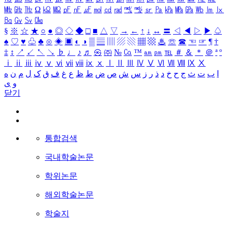
㎒
㎓
㎔
Ω
㏀
㏁
㎊
㎋
㎌
㏖
㏅
㎭
㎮
㎯
㏛
㎩
㎪
㎫
㎬
㏝
㏐
㏓
㏃
㏉
㏜
㏆
§
※
☆
★
○
●
◎
◇
◆
□
■
△
▽
→
←
↑
↓
↔
〓
◁
◀
▷
▶
♤
♠
♡
♥
♧
♣
⊙
◈
▣
◐
◑
▒
▤
▥
▨
▧
▦
▩
♨
☏
☎
☜
☞
¶
†
‡
↕
↗
↙
↖
↘
♭
♩
♪
♬
㉿
㈜
№
㏇
™
㏂
㏘
℡
＃
＆
＊
＠
ª
º
ⅰ
ⅱ
ⅲ
ⅳ
ⅴ
ⅵ
ⅶ
ⅷ
ⅸ
ⅹ
Ⅰ
Ⅱ
Ⅲ
Ⅳ
Ⅴ
Ⅵ
Ⅶ
Ⅷ
Ⅸ
Ⅹ
ا
ب
ت
ث
ج
ح
خ
د
ذ
ر
ز
س
ش
ص
ض
ط
ظ
ع
غ
ف
ق
ک
ل
م
ن
ه
و
ی
닫기
통합검색
국내학술논문
학위논문
해외학술논문
학술지