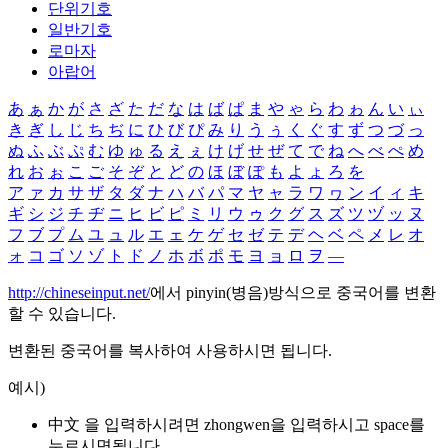
단위기호
일반기호
로마자
아랍어
あ
ぁ
か
が
さ
ざ
た
だ
な
は
ば
ぱ
ま
や
ゃ
ら
わ
ゎ
ん
い
ぃ
き
ぎ
し
じ
ち
ぢ
に
ひ
び
ぴ
み
り
う
ぅ
く
ぐ
す
ず
つ
づ
っ
ぬ
ふ
ぶ
ぷ
む
ゆ
ゅ
る
え
ぇ
け
げ
せ
ぜ
て
で
ね
へ
べ
ぺ
め
れ
お
ぉ
こ
ご
そ
ぞ
と
ど
の
ほ
ぼ
ぽ
も
よ
ょ
ろ
を
ア
ァ
カ
サ
ザ
タ
ダ
ナ
ハ
バ
パ
マ
ヤ
ャ
ラ
ワ
ヮ
ン
イ
ィ
キ
ギ
シ
ジ
チ
ヂ
ニ
ヒ
ビ
ピ
ミ
リ
ウ
ゥ
ク
グ
ス
ズ
ツ
ヅ
ッ
ヌ
フ
ブ
プ
ム
ユ
ュ
ル
エ
ェ
ケ
ゲ
セ
ゼ
テ
デ
ヘ
ベ
ペ
メ
レ
オ
ォ
コ
ゴ
ソ
ゾ
ト
ド
ノ
ホ
ボ
ポ
モ
ヨ
ョ
ロ
ヲ
―
http://chineseinput.net/
에서 pinyin(병음)방식으로 중국어를 변환
할 수 있습니다.
변환된 중국어를 복사하여 사용하시면 됩니다.
예시)
中文 을 입력하시려면
zhongwen
을 입력하시고 space를
누르시면됩니다.