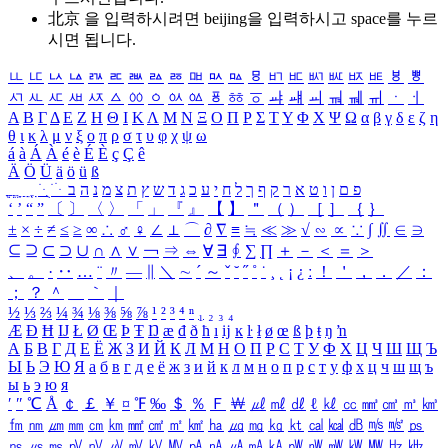
北京 을 입력하시려면
beijing
을 입력하시고 space를 누르
시면 됩니다.
ㅥ
ㅦ
ㅧ
ㅨ
ㅩ
ㅪ
ㅫ
ㅬ
ㅭ
ㅮ
ㅯ
ㅰ
ㅱ
ㅲ
ㅳ
ㅴ
ㅵ
ㅶ
ㅷ
ㅸ
ㅹ
ㅺ
ㅻ
ㅼ
ㅽ
ㅾ
ㅿ
ㆀ
ㆁ
ㆂ
ㆃ
ㆄ
ㆅ
ㆆ
ㆇ
ㆈ
ㆉ
ㆊ
ㆋ
ㆌ
ㆍ
ㆎ
Α
Β
Γ
Δ
Ε
Ζ
Η
Θ
Ι
Κ
Λ
Μ
Ν
Ξ
Ο
Π
Ρ
Σ
Τ
Υ
Φ
Χ
Ψ
Ω
α
β
γ
δ
ε
ζ
η
θ
ι
κ
λ
μ
ν
ξ
ο
π
ρ
σ
τ
υ
φ
χ
ψ
ω
á
à
Á
À
é
è
É
È
ç
Ç
ê
Ä
Ö
Ü
ä
ö
ü
ß
ְ
ֳ
ֲ
ֱ
ָ
ַ
ֵ
ֶ
ִ
ֹ
ּ
ֻ
ׂ
ׁ
ּ
ב
ה
נ
מ
צ
ת
ץ
ש
ד
ג
כ
ע
י
ח
ל
ך
ף
ק
ר
א
ט
ו
ן
ם
פ
‘
’
“
”
〔
〕
〈
〉
「
」
『
』
【
】
＂
（
）
［
］
｛
｝
±
×
÷
≠
≤
≥
∞
∴
♂
♀
∠
⊥
⌒
∂
∇
≡
≒
≪
≫
√
∽
∝
∵
∫
∬
∈
∋
⊆
⊇
⊂
⊃
∪
∩
∧
∨
￢
⇒
⇔
∀
∃
∮
∑
∏
＋
－
＜
＝
＞
、
。
·
‥
…
¨
〃
―
∥
＼
∼
´
～
ˇ
˘
˝
˚
˙
¸
˛
¡
¿
ː
！
＇
，
．
／
：
；
？
＾
＿
｀
｜
½
⅓
⅔
¼
¾
⅛
⅜
⅝
⅞
¹
²
³
⁴
ⁿ
₁
₂
₃
₄
Æ
Ð
Ħ
Ĳ
Ł
Ø
Œ
Þ
Ŧ
Ŋ
æ
đ
ð
ħ
ı
ĳ
ĸ
ŀ
ł
ø
œ
ß
þ
ŧ
ŋ
ŉ
А
Б
В
Г
Д
Е
Ё
Ж
З
И
Й
К
Л
М
Н
О
П
Р
С
Т
У
Ф
Х
Ц
Ч
Ш
Щ
Ъ
Ы
Ь
Э
Ю
Я
а
б
в
г
д
е
ё
ж
з
и
й
к
л
м
н
о
п
р
с
т
у
ф
х
ц
ч
ш
щ
ъ
ы
ь
э
ю
я
′
″
℃
Å
￠
￡
￥
¤
℉
‰
＄
％
Ｆ
￦
㎕
㎖
㎗
ℓ
㎘
㏄
㎣
㎤
㎥
㎦
㎙
㎚
㎛
㎜
㎝
㎞
㎟
㎠
㎡
㎢
㏊
㎍
㎎
㎏
㏏
㎈
㎉
㏈
㎧
㎨
㎰
㎱
㎲
㎳
㎴
㎵
㎶
㎷
㎸
㎹
㎀
㎁
㎂
㎃
㎄
㎺
㎻
㎽
㎾
㎿
㎐
㎑