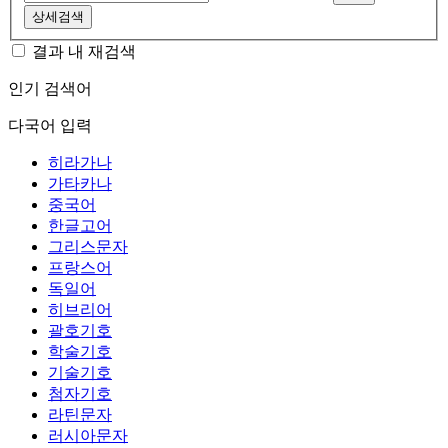
상세검색
결과 내 재검색
인기 검색어
다국어 입력
히라가나
가타카나
중국어
한글고어
그리스문자
프랑스어
독일어
히브리어
괄호기호
학술기호
기술기호
첨자기호
라틴문자
러시아문자