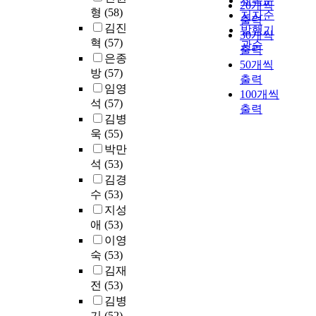
제목순
석
재
,
20개씩
증
의
원
a
형
(58)
국
m
여
저자순
을
학
교
가
출력
학
평
i
김진
가
t
도
발행기
통
생
차
해
30개씩
전
생
n
의
h
서
혁
(57)
관순
하
만
점
1
문
출력
교
i
교
e
관
은종
여
족
(
9
대
50개씩
육
n
육
a
서
방
(57)
전
도
n
8
학
출력
전
g
적
u
비
남
임영
향
o
9
원
100개씩
공
,
특
t
스
대
상
d
석
(57)
년
생
출력
대
t
징
h
질
학
에
e
7
김병
2
학
h
을
o
을
교
도
s
월
욱
(55)
7
원
e
밝
r
평
(
움
)
부
1
박만
의
p
힌
i
가
여
을
,
터
명
석
(53)
재
h
결
t
해
수
얻
경
시
을
김경
학
r
과
y
보
)
고
계
지
대
수
(53)
생
a
로
o
았
의
자
(
역
상
및
s
지성
써
f
다
온
하
e
이
으
졸
e
애
(53)
양
t
.
실
며
d
상
로
업
t
국
h
연
이영
가
,
g
의
치
생
h
문
e
구
숙
(53)
스
신
e
도
의
9
a
헌
d
대
김재
배
입
s
시
학
명
t
정
e
상
출
전
(53)
생
)
지
전
이
“
보
g
은
특
선
,
김병
역
문
다
t
학
r
전
성
발
랜
기
(52)
자