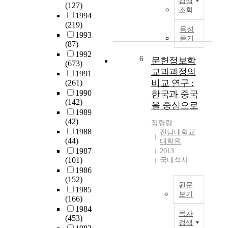
검색
(127)
대
도
n
관
치
조회
1994
학
입
c
련
과
(219)
교
되
h
하
계
음성
1993
(
었
에
여
듣기
에
(87)
여
다
의
빼
큰
1992
수
.
해
6
놓
문헌정보학
변
(673)
)
이
시
을
화
교과과정의
1991
의
를
도
수
를
비교 연구 :
(261)
온
효
되
없
초
1990
한국과 중국
실
과
기
는
래
(142)
을 중심으로
가
적
시
분
하
1989
스
으
작
야
였
(42)
장령령
배
로
하
로
으
1988
전남대학교
출
달
였
의
(44)
나
대학원
특
성
는
료
1987
2013
,
성
하
데
(101)
국내석사
보
치
및
기
,
1986
장
의
저
(152)
위
그
제
학
원문
감
1985
해
는
도
전
보기
(166)
방
서
도
와
문
한
1984
안
는
시
많
대
목차
국
(453)
을
학
환
은
학
검색
과