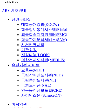
,
m
를
난
1599-3122
.
겨
가
표
자
e
영
a
기
방
본
나
도
본
격
s
ARS 번호안내
역
g
반
에
연
올
입
T
증
c
별
e
으
의
구
것
되
검
취
h
관련누리집
로
o
로
한
의
으
기
정
득
o
대학공개강의(KOCW)
구
f
하
온
결
로
이
,
을
o
학술정보통계시스템(Rinfo)
분
u
여
실
과
상
전
빈
통
l
외국학술지지원센터(FRIC)
된
n
전
가
를
상
에
도
한
e
문
i
남
학술관계분석서비스(SAM)
스
요
되
는
분
직
d
헌
v
대
사서커뮤니티
배
약
는
의
석
업
u
정
e
학
기관회원
출
하
일
료
,
연
c
보
r
교
지식나눔(LOOK)
량
면
치
기
기
계
a
학
s
도
이
의학전자도서관(MEDLIS)
다
영
관
술
,
t
교
i
서
증
유관기관 사이트
음
역
이
통
자
i
과
t
관
가
과
이
교육부(MOE)
임
계
기
o
과
y
의
하
같
라
국립장애인도서관(NLD)
의
를
계
n
정
,
서
였
다
하
로
국립중앙도서관(NL)
사
발
,
,
s
비
으
.
며
수
국회도서관(NAL)
용
과
f
그
u
스
며
L
가
하
연구윤리정보포털(CRE)
같
i
리
g
질
,
첫
y
를
였
사이언스온 (ScienceON)
은
r
고
g
을
전
째
n
결
다
것
s
정
e
평
력
,
c
정
이용약관
.
들
t
보
s
가
은