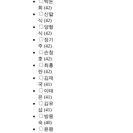
용
d
박돈
,
r
비
전
문
l
나
,
하
a
희
(42)
학
n
스
력
중
i
의
전
였
m
신말
과
a
의
(
2
c
료
문
다
o
별
c
세
식
(42)
5
4
I
기
직
.
n
문
a
가
양형
2
0
m
관
업
g
헌
d
지
식
(42)
.
부
a
의
의
이
e
정
e
로
0
정기
의
g
측
식
연
d
보
m
나
%
유
e
주
(42)
면
의
구
u
학
i
누
)
효
)
에
손창
학
에
c
교
c
었
,
설
^
서
호
(42)
년
서
a
육
d
다
L
문
1
는
별
최홍
밝
t
의
r
.
N
응
)
수
차
란
(42)
혀
o
내
e
또
G
답
"
요
이
김재
진
r
력
s
한
(
을
가
의
를
국
(41)
것
s
,
s
이
2
이
생
측
살
을
.
이태
교
a
용
1
용
기
면
펴
정
A
은
(41)
육
n
자
.
하
며
에
보
리
l
경
d
의
김유
8
였
이
서
기
하
t
향
d
유
섭
(41)
%
고
는
병
위
면
h
등
o
형
방몽
)
,
어
원
해
다
o
에
e
,
,
숙
(40)
분
떤
의
일
음
u
대
s
이
수
석
특
윤평
이
원
과
g
한
n
용