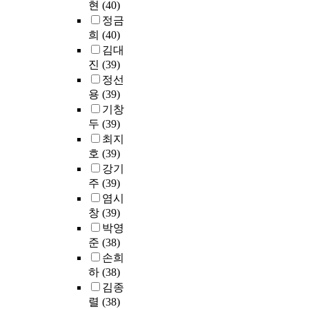
상
방
정
현
(40)
용
배
같
h
문
o
목
수
법
한
고
정금
치
다
t
헌
t
적
송
으
물
객
분
희
(40)
.
h
조
c
,
(
로
리
이
산
김대
첫
e
사
o
이
1
는
적
늘
분
진
(39)
째
r
를
n
용
4
P
현
어
석
정선
로
e
통
s
횟
.
A
실
났
을
,
a
용
(39)
해
i
수
6
S
과
지
사
평
r
기창
이
d
,
%
W
공
만
용
생
e
두
(39)
론
e
성
)
1
통
고
하
학
m
적
r
별
최지
부
8
의
객
였
습
a
으
t
로
호
(39)
문
.
문
의
다
과
n
로
h
나
이
강기
0
화
질
.
정
y
살
e
누
차
주
(39)
통
와
적
치
에
f
펴
n
어
지
계
기
염시
인
의
참
a
본
a
서
하
패
본
측
창
(39)
학
여
c
후
t
도
고
키
적
면
전
박영
동
t
,
i
서
있
지
인
인
문
준
(38)
기
o
한
o
관
었
프
생
진
직
손희
는
r
국
n
서
다
로
리
료
업
하
(38)
,
s
과
a
비
.
그
학
비
의
배
w
김종
중
l
스
부
램
적
에
식
움
h
렬
(38)
국
i
질
문
을
특
있