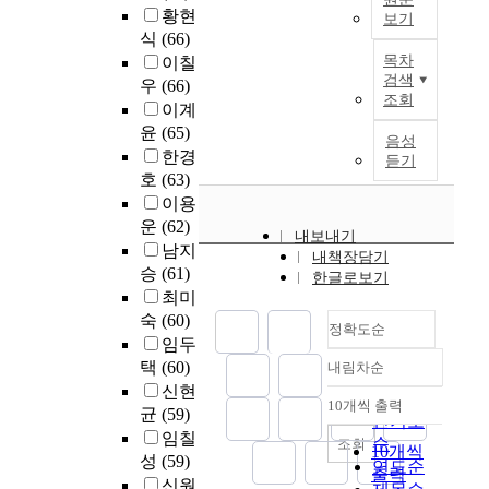
위
구
e
하
하
고
길
황현
다
를
보기
한
의
m
기
였
개
(
식
(66)
.
살
것
I
목
i
위
으
선
p
그
목차
이칠
펴
이
n
적
c
해
며
점
a
검색
후
보
우
(66)
다
t
은
d
구
,
조회
을
t
꾸
고
이계
.
e
한
e
미
카
찾
h
준
자
윤
(65)
r
국
g
의
음성
테
아
s
히
하
한경
연
m
과
r
S
듣기
고
향
)
의
였
구
s
호
(63)
중
e
E
리
후
,
료
다
대
o
이용
국
e
R
별
전
지
보
.
상
f
운
(62)
의
,
V
시
문
역
험
내보내기
은
t
최
e
Q
남지
간
대
(
법
내책장담기
연
G
h
근
n
U
승
(61)
별
학
d
한글로보기
에
구
시
e
교
t
A
온
최미
원
i
해
방
의
t
과
i
L
실
숙
(60)
의
s
당
법
정확도순
C
e
과
t
평
가
교
t
임두
하
:
대
a
정
l
가
스
과
r
는
택
(60)
내림차순
전
정확도
학
c
을
i
모
배
과
i
대
남
신현
교
h
순
조
n
형
출
10개씩 출력
정
c
상
대
내림차순
균
(59)
교
e
인기도
사
g
을
특
개
t
자
학
임칠
육
r
순
조회
한
t
적
성
10개씩
선
s
들
교
성
(59)
대
t
연도순
후
h
용
분
과
)
출력
이
치
학
r
신원
두
e
하