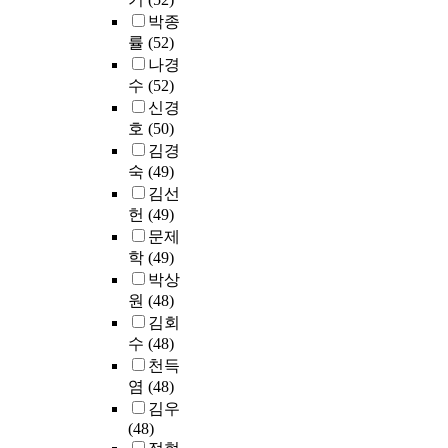
직
.
h
교
e
남
을
에
드
영
박종
업
이
e
육
e
대
평
있
마
자
의
률
(52)
들
q
의
.
학
가
어
크
를
식
나경
의
u
실
T
교
하
서
(
대
및
수
(52)
평
a
태
h
중
였
도
l
상
향
신경
생
l
와
e
앙
다
선
a
으
후
교
i
호
(50)
상
c
도
.
별
n
로
전
육
t
김경
이
u
서
인
기
d
의
문
참
y
숙
(49)
점
r
관
벤
준
m
료
의
여
o
을
r
을
김선
토
의
a
보
지
동
f
살
e
이
헌
(49)
리
제
r
험
원
기
e
펴
n
용
구
문제
공
k
을
여
와
d
보
t
하
축
학
(49)
과
s
실
부
학
u
고
a
는
결
우
)
박상
시
에
습
c
교
c
전
과
수
를
함
원
(48)
대
과
a
과
a
남
2
인
주
으
한
김회
정
t
과
d
대
0
력
요
로
자
수
(48)
에
i
정
e
학
0
의
요
써
기
천득
서
o
의
m
교
6
유
소
,
기
염
(48)
그
n
개
i
구
~
치
로
전
입
들
c
김우
발
c
성
2
에
정
국
식
의
a
(48)
및
d
원
0
도
의
민
설
경
n