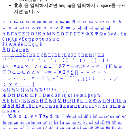
北京 을 입력하시려면
beijing
을 입력하시고 space를 누르
시면 됩니다.
ㅥ
ㅦ
ㅧ
ㅨ
ㅩ
ㅪ
ㅫ
ㅬ
ㅭ
ㅮ
ㅯ
ㅰ
ㅱ
ㅲ
ㅳ
ㅴ
ㅵ
ㅶ
ㅷ
ㅸ
ㅹ
ㅺ
ㅻ
ㅼ
ㅽ
ㅾ
ㅿ
ㆀ
ㆁ
ㆂ
ㆃ
ㆄ
ㆅ
ㆆ
ㆇ
ㆈ
ㆉ
ㆊ
ㆋ
ㆌ
ㆍ
ㆎ
Α
Β
Γ
Δ
Ε
Ζ
Η
Θ
Ι
Κ
Λ
Μ
Ν
Ξ
Ο
Π
Ρ
Σ
Τ
Υ
Φ
Χ
Ψ
Ω
α
β
γ
δ
ε
ζ
η
θ
ι
κ
λ
μ
ν
ξ
ο
π
ρ
σ
τ
υ
φ
χ
ψ
ω
á
à
Á
À
é
è
É
È
ç
Ç
ê
Ä
Ö
Ü
ä
ö
ü
ß
ְ
ֳ
ֲ
ֱ
ָ
ַ
ֵ
ֶ
ִ
ֹ
ּ
ֻ
ׂ
ׁ
ּ
ב
ה
נ
מ
צ
ת
ץ
ש
ד
ג
כ
ע
י
ח
ל
ך
ף
ק
ר
א
ט
ו
ן
ם
פ
‘
’
“
”
〔
〕
〈
〉
「
」
『
』
【
】
＂
（
）
［
］
｛
｝
±
×
÷
≠
≤
≥
∞
∴
♂
♀
∠
⊥
⌒
∂
∇
≡
≒
≪
≫
√
∽
∝
∵
∫
∬
∈
∋
⊆
⊇
⊂
⊃
∪
∩
∧
∨
￢
⇒
⇔
∀
∃
∮
∑
∏
＋
－
＜
＝
＞
、
。
·
‥
…
¨
〃
―
∥
＼
∼
´
～
ˇ
˘
˝
˚
˙
¸
˛
¡
¿
ː
！
＇
，
．
／
：
；
？
＾
＿
｀
｜
½
⅓
⅔
¼
¾
⅛
⅜
⅝
⅞
¹
²
³
⁴
ⁿ
₁
₂
₃
₄
Æ
Ð
Ħ
Ĳ
Ł
Ø
Œ
Þ
Ŧ
Ŋ
æ
đ
ð
ħ
ı
ĳ
ĸ
ŀ
ł
ø
œ
ß
þ
ŧ
ŋ
ŉ
А
Б
В
Г
Д
Е
Ё
Ж
З
И
Й
К
Л
М
Н
О
П
Р
С
Т
У
Ф
Х
Ц
Ч
Ш
Щ
Ъ
Ы
Ь
Э
Ю
Я
а
б
в
г
д
е
ё
ж
з
и
й
к
л
м
н
о
п
р
с
т
у
ф
х
ц
ч
ш
щ
ъ
ы
ь
э
ю
я
′
″
℃
Å
￠
￡
￥
¤
℉
‰
＄
％
Ｆ
￦
㎕
㎖
㎗
ℓ
㎘
㏄
㎣
㎤
㎥
㎦
㎙
㎚
㎛
㎜
㎝
㎞
㎟
㎠
㎡
㎢
㏊
㎍
㎎
㎏
㏏
㎈
㎉
㏈
㎧
㎨
㎰
㎱
㎲
㎳
㎴
㎵
㎶
㎷
㎸
㎹
㎀
㎁
㎂
㎃
㎄
㎺
㎻
㎽
㎾
㎿
㎐
㎑