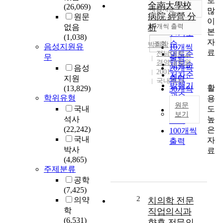
로
全南大學校
(26,069)
내림차순
많
정확도
病院 經營 分
원문
이
순
析
10개씩 출력
없음
내림차순
본
인기도
(1,038)
자
순
조회
박희장
음성지원유
10개씩
료
전남대학교
연도순
무
출력
경영대학원
제목순
음성
20개씩
2001
저자순
지원
출력
국내석사
발행기
활
(13,829)
30개씩
관순
학위유형
용
출력
원문
도
국내
50개씩
보기
높
석사
출력
우
(22,242)
은
100개씩
리
국내
자
출력
나
박사
료
라
(4,865)
의
주제분류
경
공학
제
(7,425)
가
2
의약
치의학 전문
발
학
직업의식과
전
(6,531)
향후 전문의