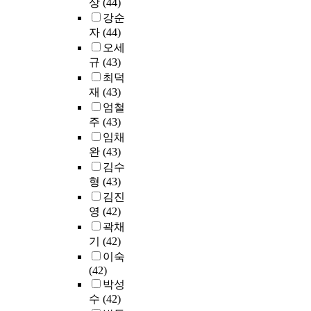
학
이
상
(44)
줄
차
보
t
런
l
해
가
전
만
어
강순
원
기
e
결
o
참
스
문
들
들
추
자
(44)
위
a
과
w
고
총
대
어
게
출
오세
하
c
를
s
봉
배
학
가
되
을
규
(43)
여
h
달
t
사
출
원
슴
어
위
최덕
질
e
성
h
서
량
1
속
의
해
적
r
재
(43)
하
e
비
(
~
에
료
요
연
”
엄철
기
s
스
2
4
간
기
인
구
h
주
(43)
위
a
,
0
학
직
관
분
방
a
하
m
열
임채
0
년
하
의
석
법
s
여
e
람
완
(43)
9
재
는
이
과
중
b
우
f
대
년
김수
학
"
용
신
포
e
선
o
출
기
형
(43)
생
퍼
량
뢰
커
e
한
r
서
준
전
블
김진
이
도
스
n
국
m
비
)
수
릭
증
영
(42)
검
그
r
과
o
스
중
를
이
가
증
곽채
룹
e
중
f
,
8
대
미
되
을
기
(42)
면
p
국
W
상
8
상
지
었
실
이숙
담
e
의
e
호
.
으
(
다
시
(42)
법
a
시
s
대
4
로
P
.
하
박성
을
t
대
t
차
%
한
u
그
였
수
(42)
활
e
별
e
서
를
설
b
러
고