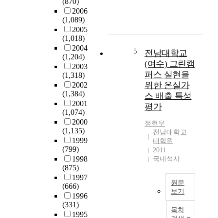
인
이
(870)
기
실
재
미
2006
관
정
(1,089)
를
지
은
이
2005
양
를
8
다
(1,018)
성
구
1
.
2004
하
성
,
5
또
전남대학교
(1,204)
기
하
9
한
(여수) 그린캠
2003
위
는
2
2
퍼스 실현을
(1,318)
해
요
1
0
위한 온실가
2002
새
소
개
0
(1,384)
스 배출 특성
로
에
에
8
2001
평가
운
대
이
년
(1,074)
교
한
른
치
2000
정현우
육
연
다
과
(1,135)
전남대학교
목
구
.
전
1999
대학원
표
는
병
문
(799)
2011
와
K
원
의
1998
국내석사
교
e
의
(875)
제
육
v
양
1997
도
원문
과
i
(666)
적
시
보기
정
n
1996
성
행
전
(331)
등
L
장
으
목차
남
1995
이
y
과
로