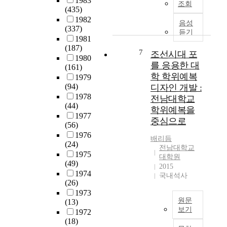
1983
연
습
경
관
조회
원
(435)
중
구
자
을
련
생
1982
국
하
의
가
음성
이
들
(337)
양
기
듣기
제
독
있
의
1981
국
위
반
성
다
전
(187)
은
7
하
조선시대 포
특
(
.
문
1980
1
여
성
l
를 응용한 대
제
의
(161)
9
한
및
e
4
학 학위예복
에
1979
9
국
인
g
차
대
(94)
디자인 개발 :
2
환
식
i
경
한
1978
전남대학교
년
경
에
b
제
(44)
인
학위예복을
수
공
대
i
개
1977
식
중심으로
교
단
한
l
(56)
발
과
이
에
분
i
1976
5
향
배리듬
래
서
(24)
석
t
개
후
전남대학교
경
제
1975
이
y
년
지
대학원
제
(49)
공
선
)
계
2015
원
와
1974
한
행
을
국내석사
획
여
통
(26)
지
되
높
에
부
상
1973
자
어
이
서
에
원문
(13)
면
체
야
는
사
대
보기
1972
에
온
하
방
회
한
(18)
서
A
실
나
향
개