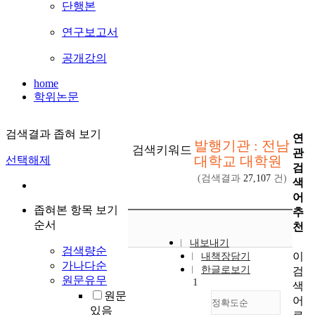
단행본
연구보고서
공개강의
home
학위논문
검색결과 좁혀 보기
연
발행기관 : 전남
검색키워드
관
대학교 대학원
선택해제
검
(검색결과
27,107
건)
색
어
좁혀본 항목 보기
추
순서
천
내보내기
검색량순
이
내책장담기
가나다순
한글로보기
검
원문유무
1
색
원문
어
정확도순
있음