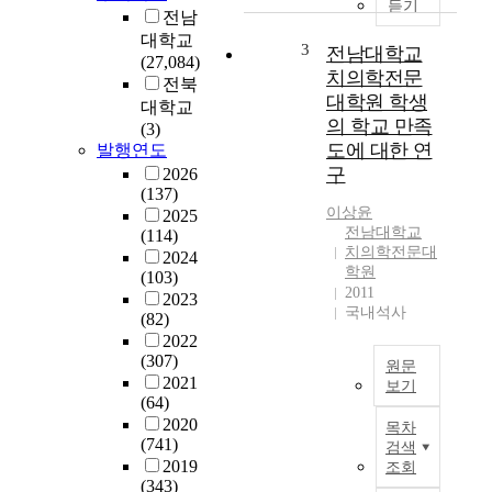
의
듣기
전남
톤
학
대학교
알
전
3
전남대학교
(27,084)
렌
문
치의학전문
전북
에
직
대학원 학생
대학교
의
업
의 학교 만족
(3)
해
의
도에 대한 연
발행연도
1
식
구
2026
8
과
(137)
8
더
이상윤
2025
5
불
전남대학교
(114)
년
어
치의학전문대
2024
최
치
학원
(103)
초
의
2011
2023
로
학
국내석사
(82)
우
전
2022
리
문
(307)
원문
나
직
2021
보기
라
업
(64)
전
에
의
2020
목차
문
근
식
(741)
검색
의
대
에
2019
조회
료
병
대
(343)