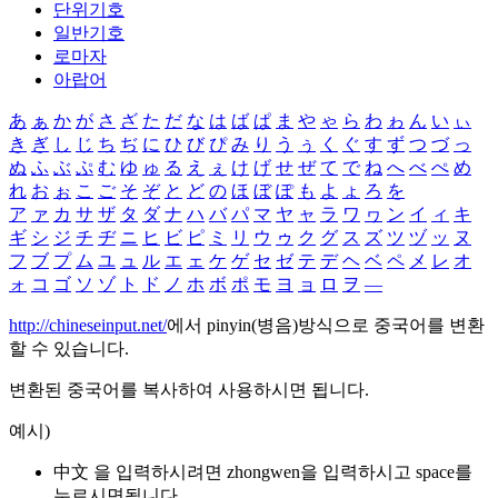
단위기호
일반기호
로마자
아랍어
あ
ぁ
か
が
さ
ざ
た
だ
な
は
ば
ぱ
ま
や
ゃ
ら
わ
ゎ
ん
い
ぃ
き
ぎ
し
じ
ち
ぢ
に
ひ
び
ぴ
み
り
う
ぅ
く
ぐ
す
ず
つ
づ
っ
ぬ
ふ
ぶ
ぷ
む
ゆ
ゅ
る
え
ぇ
け
げ
せ
ぜ
て
で
ね
へ
べ
ぺ
め
れ
お
ぉ
こ
ご
そ
ぞ
と
ど
の
ほ
ぼ
ぽ
も
よ
ょ
ろ
を
ア
ァ
カ
サ
ザ
タ
ダ
ナ
ハ
バ
パ
マ
ヤ
ャ
ラ
ワ
ヮ
ン
イ
ィ
キ
ギ
シ
ジ
チ
ヂ
ニ
ヒ
ビ
ピ
ミ
リ
ウ
ゥ
ク
グ
ス
ズ
ツ
ヅ
ッ
ヌ
フ
ブ
プ
ム
ユ
ュ
ル
エ
ェ
ケ
ゲ
セ
ゼ
テ
デ
ヘ
ベ
ペ
メ
レ
オ
ォ
コ
ゴ
ソ
ゾ
ト
ド
ノ
ホ
ボ
ポ
モ
ヨ
ョ
ロ
ヲ
―
http://chineseinput.net/
에서 pinyin(병음)방식으로 중국어를 변환
할 수 있습니다.
변환된 중국어를 복사하여 사용하시면 됩니다.
예시)
中文 을 입력하시려면
zhongwen
을 입력하시고 space를
누르시면됩니다.