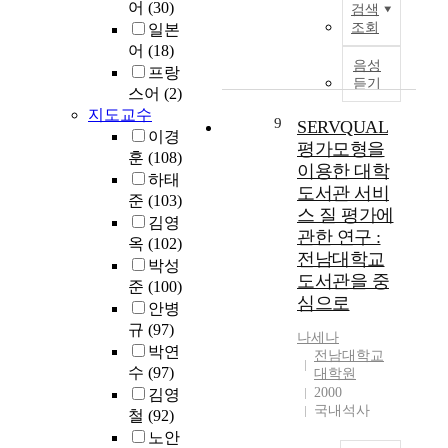
히
c
어
(30)
~
학
n
검색
기
학
구
문
a
2
조회
일본
교
c
위
전
는
헌
d
0
생
h
어
(18)
한
문
성
정
e
음성
0
활
,
방
프랑
대
인
보
m
듣기
9
평
1
편
스어
(2)
학
학
학
i
년
가
9
으
원
지도교수
습
9
과
c
SERVQUAL
까
와
6
로
생
이경
자
의
a
평가모형을
지
이
0
의
을
훈
(108)
인
상
l
직
이용한 대학
들
)
료
대
하태
평
호
c
접
이
.
도서관 서비
보
상
생
준
(103)
비
l
배
인
이
험
스 질 평가에
으
교
김영
교
o
출
식
러
법
로
관한 연구 :
육
옥
(102)
연
t
(
하
한
을
치
전남대학교
전
구
h
박성
S
는
개
제
의
도서관을 중
공
는
i
준
(100)
c
학
념
정
학
대
심으로
다
n
o
안병
교
을
하
전
학
른
g
p
규
(97)
이
실
여
문
나세나
원
나
f
e
미
제
박연
생
직
전남대학교
생
라
o
1
지
로
활
수
(97)
업
대학원
의
에
r
)
,
적
보
2000
의
김영
대
비
t
,
교
용
국내석사
호
식
철
(92)
학
해
h
간
육
하
대
의
노안
원
미
o
접