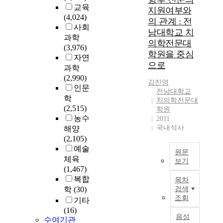
해
교육
지원여부와
감
(4,024)
의 관계 : 전
에
사회
남대학교 치
따
과학
의학전문대
라
(3,976)
학원을 중심
서
자연
많
으로
과학
은
(2,990)
김진영
변
인문
전남대학교
화
학
치의학전문대
들
(2,515)
학원
이
농수
2011
있
국내석사
해양
어
(2,105)
왔
예술
원문
다
체육
보기
.
(1,467)
모
연
복합
목차
호
구
학
(30)
검색
레
목
조회
기타
이
적
(16)
스
:
음성
수여기관
뉴