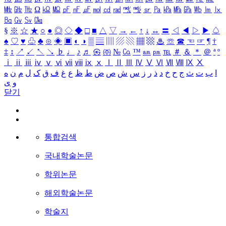
㎒
㎓
㎔
Ω
㏀
㏁
㎊
㎋
㎌
㏖
㏅
㎭
㎮
㎯
㏛
㎩
㎪
㎫
㎬
㏝
㏐
㏓
㏃
㏉
㏜
㏆
§
※
☆
★
○
●
◎
◇
◆
□
■
△
▽
→
←
↑
↓
↔
〓
◁
◀
▷
▶
♤
♠
♡
♥
♧
♣
⊙
◈
▣
◐
◑
▒
▤
▥
▨
▧
▦
▩
♨
☏
☎
☜
☞
¶
†
‡
↕
↗
↙
↖
↘
♭
♩
♪
♬
㉿
㈜
№
㏇
™
㏂
㏘
℡
＃
＆
＊
＠
ª
º
ⅰ
ⅱ
ⅲ
ⅳ
ⅴ
ⅵ
ⅶ
ⅷ
ⅸ
ⅹ
Ⅰ
Ⅱ
Ⅲ
Ⅳ
Ⅴ
Ⅵ
Ⅶ
Ⅷ
Ⅸ
Ⅹ
ا
ب
ت
ث
ج
ح
خ
د
ذ
ر
ز
س
ش
ص
ض
ط
ظ
ع
غ
ف
ق
ک
ل
م
ن
ه
و
ی
닫기
통합검색
국내학술논문
학위논문
해외학술논문
학술지