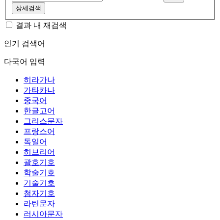
상세검색
결과 내 재검색
인기 검색어
다국어 입력
히라가나
가타카나
중국어
한글고어
그리스문자
프랑스어
독일어
히브리어
괄호기호
학술기호
기술기호
첨자기호
라틴문자
러시아문자