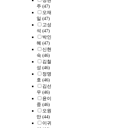
정현
연
r
들
0
도
하
의
문
험
'
주
(47)
구
e
로
9
움
였
료
조
과
t
오재
에
s
하
년
을
다
보
사
변
g
필
s
였
일
(47)
까
얻
.
험
를
화
o
요
u
고
고성
지
고
이
제
실
과
b
한
s
,
석
(47)
온
자
렇
도
시
정
e
기
e
서
실
박인
하
게
가
하
및
y
초
d
비
가
였
정
혜
(47)
시
였
그
o
적
i
스
스
다
의
행
신현
다
맥
n
인
n
영
배
.
할
되
숙
(46)
.
락
d
자
t
역
출
연
수
면
치
김철
을
t
료
h
별
량
구
있
서
의
성
(46)
그
h
를
e
로
은
자
는
소
학
정명
들
e
제
c
서
증
료
것
비
전
호
(46)
의
q
공
o
비
가
는
은
자
문
목
u
김선
하
u
스
하
전
이
의
직
소
a
우
(46)
고
n
질
고
남
미
의
업
리
l
자
t
을
윤이
있
대
지
료
의
를
i
한
r
평
중
(46)
으
학
가
비
식
통
t
다
y
가
오원
며
교
각
부
의
해
y
.
f
하
,
만
(44)
치
개
담
하
알
o
o
기
온
의
인
이귀
이
위
아
f
이
l
위
실