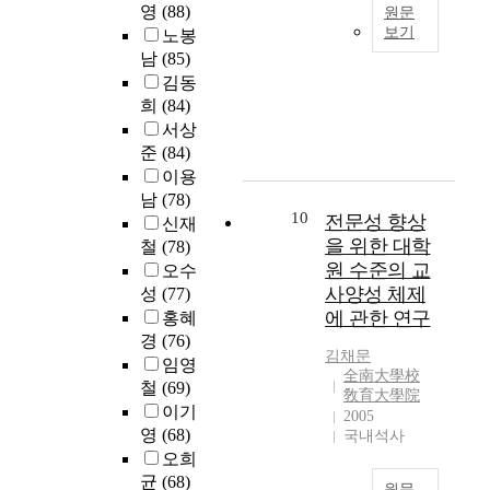
과
면
상
수
영
(88)
입
원문
흡
s
배
정
서
자
준
보기
학
노봉
하
e
출
에
,
에
을
동
남
(85)
고
w
본
(
대
도
대
파
기
김동
거
h
연
S
한
시
한
악
와
의
o
구
희
(84)
c
만
의
의
하
그
이
h
는
서상
o
족
가
료
고
학
루
o
이
준
(84)
p
도
독
서
,
습
어
l
용
e
이용
에
성
비
향
과
지
d
자
2
대
에
남
(78)
스
후
정
고
a
관
10
)
전문성 향상
한
기
의
신재
전
에
있
s
점
의
조
여
을 위한 대학
제
철
(78)
문
서
지
t
의
온
사
하
공
원 수준의 교
의
오수
의
않
a
도
실
를
는
을
지
사양성 체제
성
(77)
변
은
t
서
가
통
물
제
원
에 관한 연구
홍혜
화
실
u
관
스
해
리
도
여
경
(76)
과
정
s
서
인
현
적
적
부
김채문
정
임영
이
o
비
벤
상
환
으
全南大學校
와
을
철
(69)
다
f
스
토
황
경
敎育大學院
로
의
알
.
a
질
이기
리
2005
을
요
보
관
아
c
을
영
(68)
국내석사
를
점
소
장
계
보
이
a
측
오희
구
검
로
하
여
기
연
d
정
축
균
(68)
하
서
였
부
원문