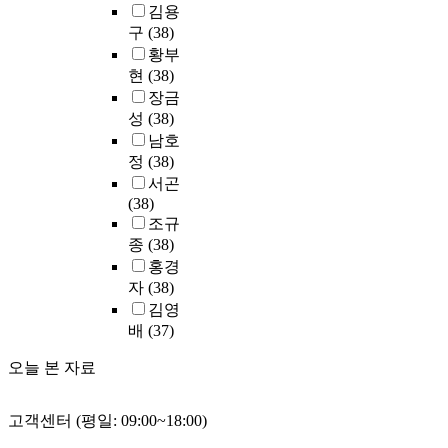
과
의
i
김용
에
d
에
별
이
질
어
향
욕
c
서
e
대
구
(38)
온
용
이
서
후
구
h
선
n
한
황부
실
한
라
는
전
와
a
정
t
기
현
(38)
가
회
는
기
문
새
f
된
i
대
스
장금
귀
3
존
의
로
f
각
t
치
배
분
가
성
(38)
보
지
운
e
6
y
와
출
석
지
다
남호
원
분
c
개
o
인
특
과
요
좀
정
(38)
여
야
t
4
r
식
성
신
소
더
부
서곤
에
t
년
t
치
분
뢰
가
낮
와
(38)
대
h
제
h
를
석
도
상
아
의
조규
한
e
대
e
측
결
및
호
졌
관
종
(38)
호
q
학
s
정
과
요
작
다
계
홍경
기
u
의
t
하
L
인
용
.
를
자
(38)
심
a
문
a
였
N
분
을
이
파
,
l
김영
헌
t
고
G
석
할
는
악
직
i
배
(37)
정
u
,
는
을
때
의
하
무
t
보
s
이
겨
사
에
료
기
오늘 본 자료
능
y
학
a
들
울
용
거
보
위
력
o
과
n
의
철
하
기
험
해
향
f
개
d
차
중
였
서
제
고객센터 (평일: 09:00~18:00)
독
상
t
요
i
이
앙
다
생
도
립
및
h