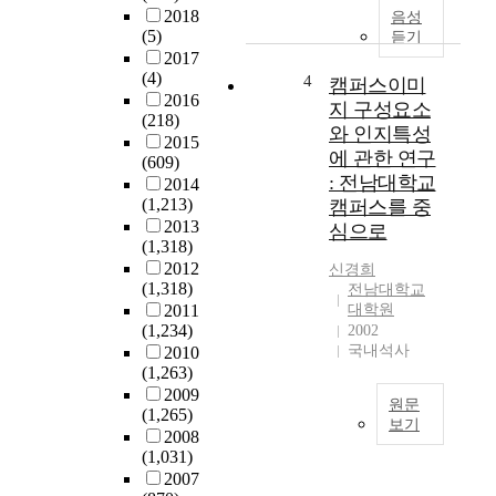
인
원
한
2018
음성
양
이
(5)
중
듣기
성
설
2017
요
을
(4)
립
4
성
캠퍼스이미
위
2016
된
이
지 구성요소
(218)
한
이
강
와 인지특성
2015
전
후
조
에 관한 연구
(609)
문
,
되
: 전남대학교
2014
대
1
고
(1,213)
캠퍼스를 중
학
9
있
2013
심으로
원
9
으
(1,318)
제
6
나
2012
신경희
도
년
이
(1,318)
전남대학교
가
현
에
2011
대학원
시
재
대
(1,234)
2002
행
전
한
국내석사
2010
된
국
연
(1,263)
이
적
구
2009
원문
래
으
는
(1,265)
보기
우
로
부
2008
수
도
의
(1,031)
족
한
시
료
2007
한