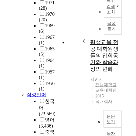
실
목차
1971
활
c
가
그
으
발
태
검색
(28)
발
a
스
에
로
에
조회
파
1970
한
d
배
대
계
역
악
(20)
협
e
출
한
획
음성
점
은
1969
력
m
량
듣기
연
되
을
부
(6)
과
i
산
구
어
두
족
1967
교
c
8
정
평생교육 전
는
야
면
(1)
하
류
d
지
아
한
공 대학원생
서
1965
다
가
r
침
직
다
(5)
전
들의 입학동
.
있
e
(
미
고
1964
국
이
기와 학습과
었
s
2
(1)
흡
하
민
에
정의 변화
는
s
0
1957
하
였
의
본
데
i
(1)
0
다
다
의
연
김민지
비
s
1956
9
.
.
료
전남대학교
구
하
a
(1)
)
본
(
교육대학원
보
는
작성언어
여
f
에
2015
연
K
장
전
학
o
한국
국내석사
따
구
e
기
남
술
r
어
라
는
v
반
대
교
m
(23,569)
2
학
i
을
학
원문
류
a
영어
0
생
n
조
교
보기
,
l
(3,486)
0
들
L
성
치
이
특
a
중국
6
의
y
하
목차
의
연