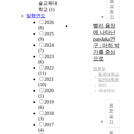
터
음
의
착
i
술교육대
친
성
를
미
화
c
학교
(1)
다
듣
기
세
된
a
발행연도
는
기
반
공
사
t
사
2026
으
빨리 율장
극
회
i
(8)
실
로
이
에 나타난
의
o
2025
이
범
발
물
paṇḍaka연
n
(9)
확
주
생
리
i
2024
구 : 마하 박
인
형
하
적
(7)
n
가를 중심
되
변
고
조
2023
c
었
으로
수
열
(6)
건
r
다
와
처
2022
과
e
정현우
.
연
(11)
리
관
a
동국대학교
그
속
2021
등
념
일반대학원
s
러
(10)
형
의
2025
적
e
나
2020
변
국내석사
후
관
s
현
(1)
수
공
성
,
행
2019
가
정
은
f
원
국
(6)
혼
을
개
i
문
내
2018
합
통
인
f
보
설
(3)
본
된
해
의
기
t
계
2017
논
상
공
자
h
기
(4)
문
황
목
극
유
-