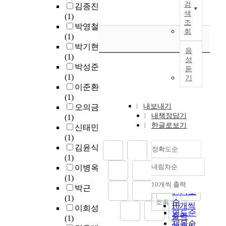
가
g
따
고
l
검
김종진
세
성
체
정
o
른
,
색
o
(1)
가
을
다
에
r
조
기
불
i
박영철
운
심
.
기
i
회
계
안
t
(1)
데
각
승
반
e
적
정
s
박기현
수
하
가
음
한
s
성
한
t
(1)
복
게
에
성
목
o
능
공
h
박성준
물
저
소
듣
표
f
특
동
e
(1)
의
하
기
속
속
f
성
체
m
이준환
색
시
된
성
e
의
는
i
(1)
상
킬
이
식
n
변
내
l
내보내기
오의금
을
수
들
별
c
화
면
l
내책장담기
(1)
결
있
은
확
e
를
화
i
한글로보기
신태민
정
어
세
률
r
분
된
m
(1)
하
,
속
을
s
석
정
e
김윤식
는
이
정확도순
의
고
a
하
당
t
(1)
방
를
삶
려
n
고
성
e
내림차순
이병옥
법
반
을
정확도
하
d
효
과
r
(1)
은
영
떠
순
였
t
율
10개씩 출력
사
-
박근
내림차순
아
한
나
인기도
으
o
적
회
w
(1)
직
내
보
순
조회
며
r
인
적
10개씩
a
이희성
까
진
시
연도순
유
e
금
반
출력
v
(1)
지
설
로
제목순
용
v
속
발
e