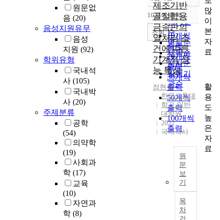
로
정확도
제조기반
원문없
많
순
10개씩 출력
골절합용
음
(20)
내림차순
이
인기도
금속판의
음성지원유무
본
순
조회
10개씩
열처리 조
음성
자
연도순
출력
건에 따른
지원
(92)
료
제목순
20개씩
기계적 성
학위유형
저자순
출력
능 특성
국내석
발행기
30개씩
사
(105)
관순
활
출력
정현우
국내박
한국교통대
용
50개씩
사
(20)
학교 일반
도
출력
주제분류
대학원
높
100개씩
공학
2022
은
출력
국내석사
(54)
자
의약학
료
(19)
원
사회과
문
학
(17)
보
최
기
교육
근
(10)
3
목
자연과
D
차
학
(8)
프
검