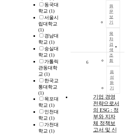
으
중
동국대
면
원
로
요
학교
(1)
에
문
손
성
보
서울시
서
실
A
이
기
최
립대학교
된
s
부
근
(1)
뼈
t
각
목
많
경남대
를
h
되
차
은
학교
(1)
대
e
검
었
관
체
숭실대
d
색
으
심
하
학교
(1)
e
조
며
을
는
회
m
가톨릭
6
,
받
등
a
관동대학
특
는
음
활
n
교
(1)
히
통
성
용
d
한국교
지
듣
계
영
f
반
통대학교
기
적
역
o
및
(1)
노
이
기업 경영
r
기
목포대
출
증
전략으로서
a
초
학교
(1)
제
대
h
의 ESG : 정
구
인천대
어
되
i
부와 지자
조
학교
(1)
의
고
g
물
체 정책보
가천대
주
있
h
의
고서 및 신
학교
(1)
요
다
e