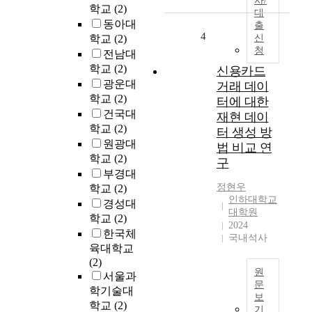
사/
민
학교
(2)
등
대
국
동아대
출
에
이
4
학교
(2)
신
국
규
청
전남대
한
모
되
학교
(2)
신용카드
5
었
광운대
거래 데이
.
던
학교
(2)
터에 대한
0
3
건국대
이
재현 데이
D
학교
(2)
상
터 생성 방
프
의
원광대
법 비교 연
린
강
학교
(2)
구
팅
진
부경대
기
으
정현우
학교
(2)
술
로
인하대학교
경성대
의
대학원
부
학교
(2)
활
2024
터
한국체
용
국내석사
결
육대학교
이
코
(2)
최
안
원
서울과
근
전
문
학기술대
들
하
보
재
어
학교
(2)
기
지