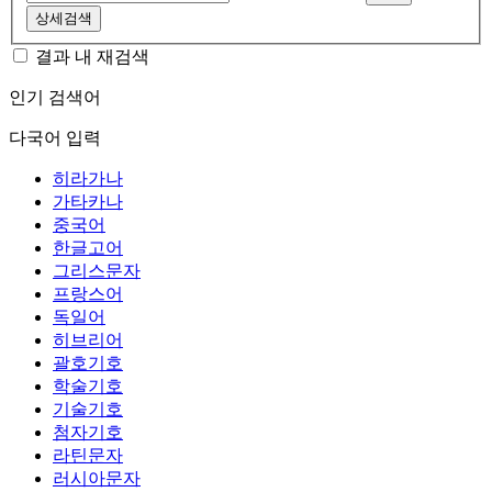
상세검색
결과 내 재검색
인기 검색어
다국어 입력
히라가나
가타카나
중국어
한글고어
그리스문자
프랑스어
독일어
히브리어
괄호기호
학술기호
기술기호
첨자기호
라틴문자
러시아문자