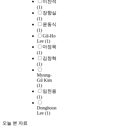
이찬석
보
구
는
에
u
e
제
o
(1)
고
조
초
대
e
x
적
t
장향실
컴
응
기
한
s
1
층
h
(1)
퓨
답
불
재
t
0
위
i
윤동식
터
의
교
현
i
0
와
s
(1)
컬
변
교
성
o
장
이
m
Gil-Ho
러
화
단
능
n
비
에
o
Lee
(1)
매
를
에
이
n
를
따
v
마정목
칭
정
서
유
a
사
른
e
(1)
의
량
매
용
i
용
정
m
김창혁
정
적
우
성
r
하
치
e
(1)
확
으
중
측
e
여
적
n
성
로
요
면
f
제
권
Myung-
t
및
분
한
에
o
조
Gil Kim
리
,
예
석
문
서
r
(1)
하
의
f
측
하
제
가
2
임천용
였
문
u
가
였
로
장
4
(1)
으
제
t
능
다
인
낮
0
며
,
u
성
.
식
Donghoon
게
m
,
경
r
을
두
되
Lee
(1)
나
i
2
제
e
평
지
었
타
d
3
적
c
가
반
오늘 본 자료
다
났
d
G
기
o
해
(
.