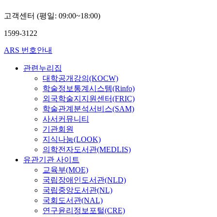
다
l
r
득
m
보
S
특
.
e
a
권
고객센터 (평일: 09:00~18:00)
m
았
3
히
조
,
d
을
u
다
,
초
건
h
1599-3122
e
필
n
.
S
기
부
i
의
두
i
4
불
ARS 번호안내
벡
g
T
로
c
)
교
터
h
i
한
a
코
을
관련누리집
교
기
s
6
정
t
어
대
단
대학공개강의(KOCW)
반
c
A
보
i
에
상
에
학술정보통계시스템(Rinfo)
의
h
l
불
o
이
으
서
외국학술지지원센터(FRIC)
생
o
4
평
n
용
로
는
학술관계분석서비스(SAM)
성
o
V
등
t
되
한
소
사서커뮤니티
적
l
E
과
e
는
시
수
기관회원
적
,
L
이
c
L
간
의
대
a
지식나눔(LOOK)
I
를
h
a
이
재
신
n
의학전자도서관(MEDLIS)
P
악
n
v
력
가
경
d
유관기관 사이트
o
용
o
a
해
신
망
u
w
교육부(MOE)
하
l
지
석
자
모
n
d
는
국립장애인도서관(NLD)
o
르
(
들
형
i
e
사
국립중앙도서관(NL)
g
코
T
만
의
v
r
회
i
국회도서관(NAL)
니
i
이
노
e
재
적
e
연구윤리정보포털(CRE)
아
m
불
출
r