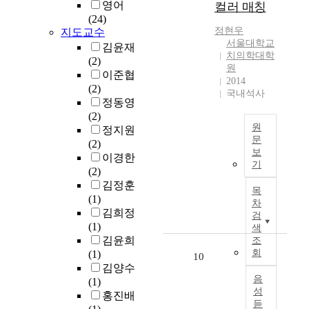
.
조
y
영어
컬러 매칭
.
의
형
y
이
건
h
(24)
또
이
을
w
에
들
a
정현우
지도교수
한
해
적
a
따
은
서울대학교
s
김윤재
지
와
용
s
치의학대학
라
불
e
(2)
반
는
하
t
원
본
평
m
이준협
액
다
2014
고
o
연
등
e
(2)
상
른
국내석사
재
e
구
의
r
정동영
화
새
현
x
는
심
g
(2)
(
로
데
p
금
화
e
원
정지원
L
운
이
l
속
와
문
d
(2)
i
관
터
o
보
3
함
a
이경한
치
q
점
의
r
기
D
께
n
(2)
과
u
을
노
e
프
소
d
김정훈
지
e
제
목
출
t
린
외
g
(1)
르
f
시
차
위
h
팅
된
o
김희정
코
a
하
검
험
e
으
각
t
(1)
니
c
색
는
및
p
로
계
s
김윤희
아
조
t
것
유
s
제
각
t
회
(1)
가
i
10
을
용
y
조
층
a
김양수
가
o
목
성
c
된
의
n
음
(1)
지
n
표
을
h
의
개
성
d
홍진배
는
)
로
측
o
듣
료
인
a
색