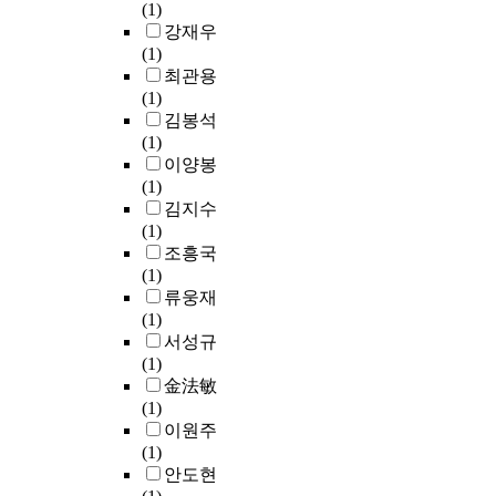
고
해
t
(1)
작
S
요
결
o
정
내
h
강재우
방
e
하
과
r
용
는
e
(1)
법
i
게
로
i
금
데
u
최관용
을
s
되
s
e
속
,
s
(1)
벗
m
었
y
s
판
E
e
김봉석
어
i
고
n
a
으
S
o
(1)
나
c
,
t
c
로
G
f
이양봉
서
D
붓
h
c
써
가
c
(1)
,
e
다
p
o
,
그
r
김지수
재
s
가
o
r
D
중
o
(1)
현
i
제
p
d
M
하
w
조흥국
성
g
정
은
i
L
나
d
(1)
높
n
한
노
n
S
라
e
류웅재
고
,
율
출
g
(
고
d
(1)
예
P
장
위
t
D
본
r
서성규
측
B
의
험
o
i
다
a
(1)
가
S
여
과
t
r
.
d
金法敏
능
D
러
유
h
e
i
(1)
한
)
항
용
e
c
E
o
이원주
색
의
목
성
s
t
S
f
(1)
상
개
들
이
c
M
G
r
안도현
재
념
은
가
h
e
에
e
현