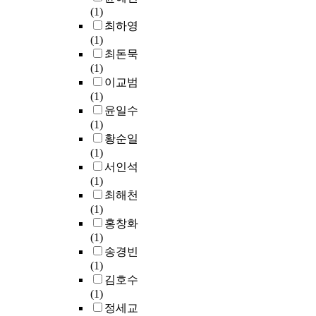
량
l
될
.
o
(1)
상
내
속
의
o
시
이
r
최하영
에
진
의
비
g
편
와
m
(1)
서
설
법
를
i
은
같
a
최돈묵
S
계
률
고
c
인
은
t
(1)
h
(
과
려
a
체
변
i
이교범
a
P
는
하
l
수
증
o
(1)
d
e
구
였
p
지
적
n
윤일수
e
r
별
다
e
(
과
c
(1)
g
f
되
.
r
손
정
a
황순일
u
o
는
노
f
가
은
r
(1)
i
r
그
출
o
락
또
r
서인석
d
m
들
위
r
)
다
i
(1)
e
a
만
험
m
부
른
e
최해천
를
n
의
과
a
위
사
r
(1)
이
c
독
유
n
에
회
t
홍창화
용
e
자
용
c
적
적
o
(1)
한
-
적
성
e
용
수
a
송경빈
수
B
인
측
c
되
요
v
(1)
복
a
규
도
a
는
를
o
김호수
물
s
칙
의
t
외
생
i
(1)
의
e
이
비
e
상
산
d
정세교
제
d
필
교
g