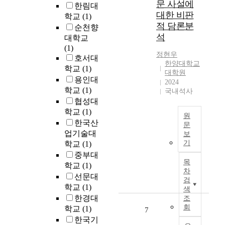
손
문 사설에
분
한림대
.
r
상
대한 비판
야
학교
(1)
하
s
이
적 담론분
이
지
순천향
p
상
다
석
만
대학교
e
부
.
3
(1)
e
구
정현우
본
D
호서대
d
조
한양대학교
연
프
학교
(1)
o
물
대학원
구
린
f
용인대
의
2024
에
팅
w
학교
(1)
내
국내석사
서
의
i
협성대
진
는
제
r
안
학교
(1)
고
원
조
e
전
한국산
문
객
특
l
성
업기술대
보
의
성
불
e
에
기
학교
(1)
신
상
평
s
직
중부대
용
금
등
s
접
목
학교
(1)
카
속
을
c
차
적
드
선문대
출
촉
o
검
인
거
학교
(1)
력
매
m
색
영
래
물
한경대
하
조
m
향
데
회
내
는
학교
(1)
u
7
을
이
부
고
n
한국기
미