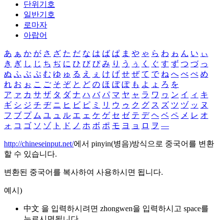
단위기호
일반기호
로마자
아랍어
あ
ぁ
か
が
さ
ざ
た
だ
な
は
ば
ぱ
ま
や
ゃ
ら
わ
ゎ
ん
い
ぃ
き
ぎ
し
じ
ち
ぢ
に
ひ
び
ぴ
み
り
う
ぅ
く
ぐ
す
ず
つ
づ
っ
ぬ
ふ
ぶ
ぷ
む
ゆ
ゅ
る
え
ぇ
け
げ
せ
ぜ
て
で
ね
へ
べ
ぺ
め
れ
お
ぉ
こ
ご
そ
ぞ
と
ど
の
ほ
ぼ
ぽ
も
よ
ょ
ろ
を
ア
ァ
カ
サ
ザ
タ
ダ
ナ
ハ
バ
パ
マ
ヤ
ャ
ラ
ワ
ヮ
ン
イ
ィ
キ
ギ
シ
ジ
チ
ヂ
ニ
ヒ
ビ
ピ
ミ
リ
ウ
ゥ
ク
グ
ス
ズ
ツ
ヅ
ッ
ヌ
フ
ブ
プ
ム
ユ
ュ
ル
エ
ェ
ケ
ゲ
セ
ゼ
テ
デ
ヘ
ベ
ペ
メ
レ
オ
ォ
コ
ゴ
ソ
ゾ
ト
ド
ノ
ホ
ボ
ポ
モ
ヨ
ョ
ロ
ヲ
―
http://chineseinput.net/
에서 pinyin(병음)방식으로 중국어를 변환
할 수 있습니다.
변환된 중국어를 복사하여 사용하시면 됩니다.
예시)
中文 을 입력하시려면
zhongwen
을 입력하시고 space를
누르시면됩니다.