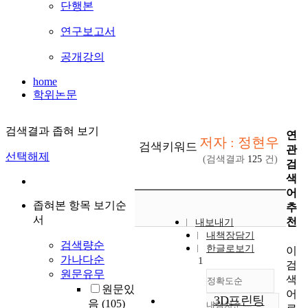
단행본
연구보고서
공개강의
home
학위논문
검색결과 좁혀 보기
연
저자 : 정현우
검색키워드
관
선택해제
(검색결과
125
건)
검
색
어
좁혀본 항목 보기순
추
서
천
내보내기
내책장담기
검색량순
한글로보기
이
가나다순
1
검
원문유무
색
정확도순
원문있
어
3D프린팅
음
(105)
내림차순