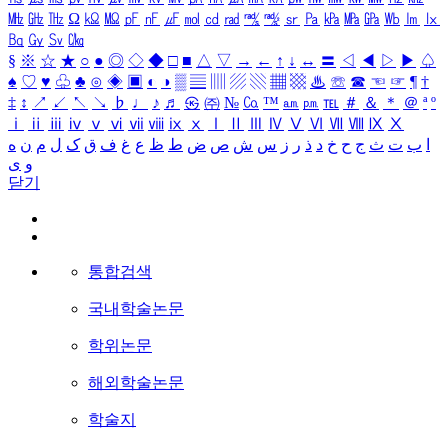
㎒
㎓
㎔
Ω
㏀
㏁
㎊
㎋
㎌
㏖
㏅
㎭
㎮
㎯
㏛
㎩
㎪
㎫
㎬
㏝
㏐
㏓
㏃
㏉
㏜
㏆
§
※
☆
★
○
●
◎
◇
◆
□
■
△
▽
→
←
↑
↓
↔
〓
◁
◀
▷
▶
♤
♠
♡
♥
♧
♣
⊙
◈
▣
◐
◑
▒
▤
▥
▨
▧
▦
▩
♨
☏
☎
☜
☞
¶
†
‡
↕
↗
↙
↖
↘
♭
♩
♪
♬
㉿
㈜
№
㏇
™
㏂
㏘
℡
＃
＆
＊
＠
ª
º
ⅰ
ⅱ
ⅲ
ⅳ
ⅴ
ⅵ
ⅶ
ⅷ
ⅸ
ⅹ
Ⅰ
Ⅱ
Ⅲ
Ⅳ
Ⅴ
Ⅵ
Ⅶ
Ⅷ
Ⅸ
Ⅹ
ا
ب
ت
ث
ج
ح
خ
د
ذ
ر
ز
س
ش
ص
ض
ط
ظ
ع
غ
ف
ق
ک
ل
م
ن
ه
و
ی
닫기
통합검색
국내학술논문
학위논문
해외학술논문
학술지