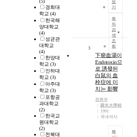
(5)
,
보
2
경희대
기
특
0
학교
(4)
히
1
목
의
한국해
6
차
료
양대학교
년
검
영
(4)
경
색
역
성균관
주
조
에
대학교
회
지
3
서
(4)
진
下瘀血湯이
는
한양대
과
Endotoxin으
기
학교
(3)
2
로 誘發된
존
인하대
0
白鼠의 血
보
학교
(3)
1
조
栓症에 미
7
아주대
기
치는 影響
년
학교
(3)
,
포
포항공
수
정현우
항
과대학교
圓光大學校
술
지
(2)
1991
시
진
한국교
국내석사
뮬
은
원대학교
레
대
(2)
이
복
한
전북대
션