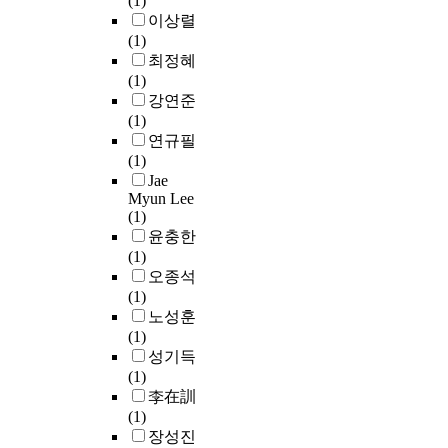
(1)
을
재
장
o
t
내
q
이상렬
법
도
가
높
o
a
포
u
(1)
을
입
신
게
l
l
된
e
최정혜
구
하
자
나
l
L
내
n
(1)
현
여
들
타
e
a
용
c
강연준
하
다
의
났
v
s
적
y
(1)
기
양
요
으
e
e
함
(
연규필
위
한
구
며
l
r
의
R
(1)
한
지
와
변
.
S
는
F
Jae
방
반
그
분
T
i
현
)
Myun Lee
법
조
들
오
h
n
재
(1)
b
으
건
의
토
i
t
중
윤충한
a
로
및
시
인
s
e
요
(1)
n
K
말
선
코
s
r
한
오종석
d
u
뚝
에
더
t
i
사
(1)
a
b
형
민
는
u
n
회
노성훈
n
e
식
감
저
d
g
적
(1)
d
l
에
하
빈
y
)
논
성기득
i
k
따
게
도
c
방
의
(1)
n
a
른
반
의
o
식
점
李在訓
c
-
내
응
범
l
의
이
(1)
r
M
진
하
주
l
금
라
장성진
e
u
성
며