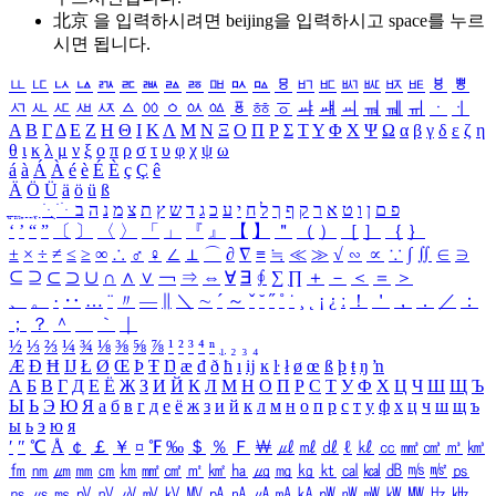
北京 을 입력하시려면
beijing
을 입력하시고 space를 누르
시면 됩니다.
ㅥ
ㅦ
ㅧ
ㅨ
ㅩ
ㅪ
ㅫ
ㅬ
ㅭ
ㅮ
ㅯ
ㅰ
ㅱ
ㅲ
ㅳ
ㅴ
ㅵ
ㅶ
ㅷ
ㅸ
ㅹ
ㅺ
ㅻ
ㅼ
ㅽ
ㅾ
ㅿ
ㆀ
ㆁ
ㆂ
ㆃ
ㆄ
ㆅ
ㆆ
ㆇ
ㆈ
ㆉ
ㆊ
ㆋ
ㆌ
ㆍ
ㆎ
Α
Β
Γ
Δ
Ε
Ζ
Η
Θ
Ι
Κ
Λ
Μ
Ν
Ξ
Ο
Π
Ρ
Σ
Τ
Υ
Φ
Χ
Ψ
Ω
α
β
γ
δ
ε
ζ
η
θ
ι
κ
λ
μ
ν
ξ
ο
π
ρ
σ
τ
υ
φ
χ
ψ
ω
á
à
Á
À
é
è
É
È
ç
Ç
ê
Ä
Ö
Ü
ä
ö
ü
ß
ְ
ֳ
ֲ
ֱ
ָ
ַ
ֵ
ֶ
ִ
ֹ
ּ
ֻ
ׂ
ׁ
ּ
ב
ה
נ
מ
צ
ת
ץ
ש
ד
ג
כ
ע
י
ח
ל
ך
ף
ק
ר
א
ט
ו
ן
ם
פ
‘
’
“
”
〔
〕
〈
〉
「
」
『
』
【
】
＂
（
）
［
］
｛
｝
±
×
÷
≠
≤
≥
∞
∴
♂
♀
∠
⊥
⌒
∂
∇
≡
≒
≪
≫
√
∽
∝
∵
∫
∬
∈
∋
⊆
⊇
⊂
⊃
∪
∩
∧
∨
￢
⇒
⇔
∀
∃
∮
∑
∏
＋
－
＜
＝
＞
、
。
·
‥
…
¨
〃
―
∥
＼
∼
´
～
ˇ
˘
˝
˚
˙
¸
˛
¡
¿
ː
！
＇
，
．
／
：
；
？
＾
＿
｀
｜
½
⅓
⅔
¼
¾
⅛
⅜
⅝
⅞
¹
²
³
⁴
ⁿ
₁
₂
₃
₄
Æ
Ð
Ħ
Ĳ
Ł
Ø
Œ
Þ
Ŧ
Ŋ
æ
đ
ð
ħ
ı
ĳ
ĸ
ŀ
ł
ø
œ
ß
þ
ŧ
ŋ
ŉ
А
Б
В
Г
Д
Е
Ё
Ж
З
И
Й
К
Л
М
Н
О
П
Р
С
Т
У
Ф
Х
Ц
Ч
Ш
Щ
Ъ
Ы
Ь
Э
Ю
Я
а
б
в
г
д
е
ё
ж
з
и
й
к
л
м
н
о
п
р
с
т
у
ф
х
ц
ч
ш
щ
ъ
ы
ь
э
ю
я
′
″
℃
Å
￠
￡
￥
¤
℉
‰
＄
％
Ｆ
￦
㎕
㎖
㎗
ℓ
㎘
㏄
㎣
㎤
㎥
㎦
㎙
㎚
㎛
㎜
㎝
㎞
㎟
㎠
㎡
㎢
㏊
㎍
㎎
㎏
㏏
㎈
㎉
㏈
㎧
㎨
㎰
㎱
㎲
㎳
㎴
㎵
㎶
㎷
㎸
㎹
㎀
㎁
㎂
㎃
㎄
㎺
㎻
㎽
㎾
㎿
㎐
㎑