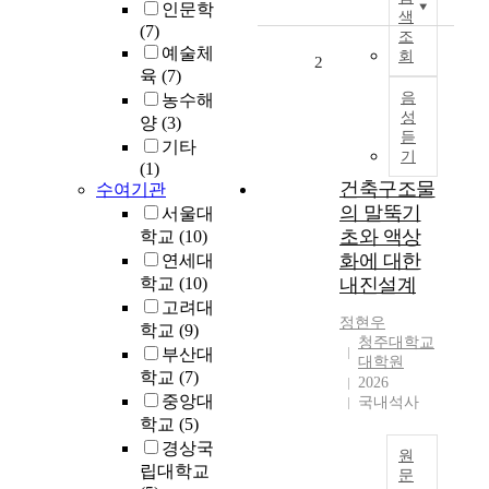
인문학
린
색
(7)
팅
조
예술체
회
기
2
육
(7)
술
음
농수해
의
성
양
(3)
발
듣
달
기타
기
로
(1)
건축구조물
수여기관
다
의 말뚝기
양
서울대
한
초와 액상
학교
(10)
영
화에 대한
연세대
역
학교
(10)
내진설계
에
고려대
서
정현우
학교
(9)
적
청주대학교
부산대
대학원
용
학교
(7)
2026
되
중앙대
국내석사
고
학교
(5)
있
경상국
으
원
립대학교
며
문