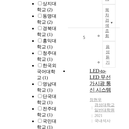
현
금
상지대
않
데
속
학교
(2)
목
음
이
3
차
동명대
을
터
D
검
학교
(2)
보
생
색
프
여
경북대
성
조
린
주
학교
(1)
회
은
팅
5
었
홍익대
개
을
다
학교
(1)
음
인
활
.
성
청주대
정
용
이
듣
학교
(1)
보
한
기
들
보
한국외
체
지
LED-to-
호
국어대학
내
진
LED 무선
와
교
(1)
정
을
데
가시광 통
형
영남대
계
이
외
신 시스템
학교
(1)
기
터
과
단국대
로
유
정현우
임
학교
(1)
내
경성대학교
용
플
전주대
진
일반대학원
성
란
설
학교
(1)
2021
확
트
계
국민대
국내석사
보
등
의
학교
(1)
측