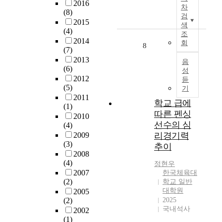
준
2016
은
하
차
을
를
g
(8)
에
팔
검
에
줄
억
e
2015
서
리
색
서
이
제
n
(4)
는
어
조
최
고
하
e
2014
말
회
율
8
근
기
는
(7)
r
뚝
장
재
계
가
2013
a
음
기
에
현
적
(6)
장
t
성
초
등
데
특
2012
큰
i
듣
에
장
이
(5)
성
이
기
o
대
하
터
2011
손
유
n
한
학교 급에
는
(1)
생
실
가
(
정
따른 펜싱
p
2010
성
을
된
5
량
a
선수의 심
(4)
에
줄
다
G
적
ṇ
2009
리경기력
많
여
.
)
내
ḍ
(3)
추이
이
야
자
w
진
a
2008
활
하
본
i
검
(4)
k
정현우
용
는
축
r
토
2007
a
한국체육대
되
데
적
e
기
(2)
학교 일반
에
는
이
의
l
대학원
준
2005
대
s
에
고
e
(2)
2025
이
한
y
대
도
s
국내석사
2002
미
기
n
해
화
s
(1)
비
존