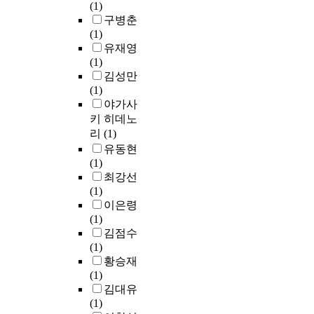
와
e
속
생
(1)
a
n
능
형
다
c
3
각
구병춘
s
k
을
성
수
t
D
한
(1)
e
이
해
되
의
e
프
다
유재영
t
론
석
었
범
d
린
.
(1)
h
을
적
다
주
d
터
심
김성만
e
지
으
.
를
a
인
화
(1)
d
르
로
따
지
t
3
되
야가사
a
코
검
라
닌
a
D
는
t
키 히데노
니
토
서
변
t
S
환
a
리
(1)
아
하
승
수
h
y
경
r
유동현
세
고
가
를
r
s
적
a
(1)
라
,
에
지
o
t
위
t
최강선
믹
액
소
닌
u
e
기
e
(1)
과
상
속
신
g
m
,
.
이은령
코
화
되
용
h
s
양
S
(1)
어
발
는
카
a
社
극
i
김점수
재
생
과
드
n
의
화
m
(1)
료
여
정
거
o
D
되
i
황승재
에
부
,
래
p
M
어
l
(1)
적
에
즉
데
e
P
가
a
김대유
용
따
출
이
n
F
는
r
(1)
해
른
가
터
q
l
경
t