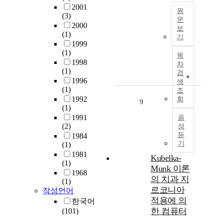
t
구
와
c
2001
하
의
원
h
체
한
(3)
o
여
해
문
p
적
계
2000
m
지
보
석
o
T
으
(1)
성
m
기
진
을
p
h
로
1999
을
u
시
체
,
e
(1)
연
내
n
목
말
계
변
p
1998
구
포
i
차
뚝
적
(1)
분
u
된
하
검
c
의
으
1996
오
r
색
자
며
a
취
로
(1)
토
p
조
료
나
t
성
검
1992
회
인
o
들
9
타
i
파
토
(1)
코
s
이
나
o
괴
하
1991
음
더
e
현
는
n
가
(2)
고
성
,
o
저
정
t
능
듣
1984
,
생
f
히
치
e
기
성
(1)
이
성
t
부
ㆍ
c
이
1981
를
Kubelka-
적
h
족
경
h
(1)
제
바
Munk 이론
적
i
한
제
n
1968
기
탕
대
s
의 치과 지
상
ㆍ
o
(1)
되
으
신
s
태
르코니아
사
l
작성언어
고
로
경
t
이
회
적용에 의
o
한국어
있
기
망
u
다
적
g
한 컴퓨터
(101)
다
존
모
d