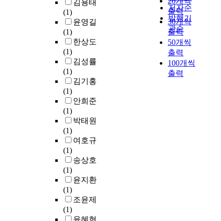
20개씩
김용태
객
계
생
성
i
저자순
프
을
(
출력
(1)
관
체
계
지
e
발행기
린
동
m
30개씩
윤영길
적
계
를
표
w
관순
팅
반
m
(1)
출력
이
의
유
로
t
결
하
-
한상도
고
50개씩
정
지
는
h
과
며
w
(1)
정
립
출력
하
성
e
를
다
a
김성률
량
이
100개씩
며
향
t
찾
른
v
(1)
화
필
출력
수
점
r
는
차
e
김기홍
된
요
행
수
e
데
원
)
(1)
방
하
하
기
n
목
의
b
안희준
법
다
는
반
d
적
사
a
(1)
이
.
집
평
o
이
회
n
박태원
사
단
균
f
있
적
d
(1)
용
본
이
제
t
다
조
f
여호규
되
연
다
곱
h
.
건
o
(1)
지
구
.
오
e
을
r
송상호
못
에
이
차
p
수
i
(1)
하
서
러
및
s
실
립
t
윤지환
고
는
한
관
y
험
해
s
(1)
있
성
점
심
c
에
나
i
조윤제
다
능
에
통
h
사
간
n
(1)
.
기
서
계
o
용
다
f
윤혜현
임
반
세