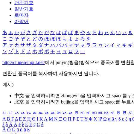
단위기호
일반기호
로마자
아랍어
あ
ぁ
か
が
さ
ざ
た
だ
な
は
ば
ぱ
ま
や
ゃ
ら
わ
ゎ
ん
い
ぃ
き
こ
ご
そ
ぞ
と
ど
の
ほ
ぼ
ぽ
も
よ
ょ
ろ
を
ア
ァ
カ
サ
ザ
タ
ダ
ナ
ハ
バ
パ
マ
ヤ
ャ
ラ
ワ
ヮ
ン
イ
ィ
キ
ギ
ソ
ゾ
ト
ド
ノ
ホ
ボ
ポ
モ
ヨ
ョ
ロ
ヲ
―
http://chineseinput.net/
에서 pinyin(병음)방식으로 중국어를 변환
변환된 중국어를 복사하여 사용하시면 됩니다.
예시)
中文 을 입력하시려면
zhongwen
을 입력하시고 space를
北京 을 입력하시려면
beijing
을 입력하시고 space를 누르
ㅥ
ㅦ
ㅧ
ㅨ
ㅩ
ㅪ
ㅫ
ㅬ
ㅭ
ㅮ
ㅯ
ㅰ
ㅱ
ㅲ
ㅳ
ㅴ
ㅵ
ㅶ
ㅷ
ㅸ
ㅹ
ㅺ
Α
Β
Γ
Δ
Ε
Ζ
Η
Θ
Ι
Κ
Λ
Μ
Ν
Ξ
Ο
Π
Ρ
Σ
Τ
Υ
Φ
Χ
Ψ
Ω
α
β
γ
δ
ε
ζ
η
á
à
Á
À
é
è
É
È
ç
Ç
ê
Ä
Ö
Ü
ä
ö
ü
ß