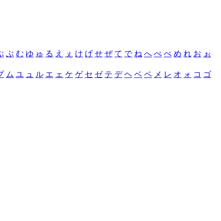
ぶ
ぷ
む
ゆ
ゅ
る
え
ぇ
け
げ
せ
ぜ
て
で
ね
へ
べ
ぺ
め
れ
お
ぉ
プ
ム
ユ
ュ
ル
エ
ェ
ケ
ゲ
セ
ゼ
テ
デ
ヘ
ベ
ペ
メ
レ
オ
ォ
コ
ゴ