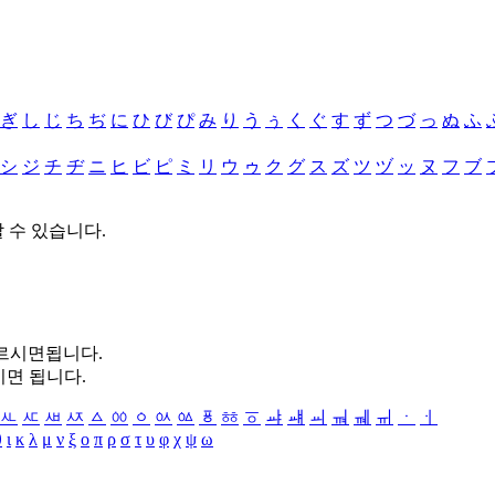
ぎ
し
じ
ち
ぢ
に
ひ
び
ぴ
み
り
う
ぅ
く
ぐ
す
ず
つ
づ
っ
ぬ
ふ
シ
ジ
チ
ヂ
ニ
ヒ
ビ
ピ
ミ
リ
ウ
ゥ
ク
グ
ス
ズ
ツ
ヅ
ッ
ヌ
フ
ブ
할 수 있습니다.
누르시면됩니다.
시면 됩니다.
ㅻ
ㅼ
ㅽ
ㅾ
ㅿ
ㆀ
ㆁ
ㆂ
ㆃ
ㆄ
ㆅ
ㆆ
ㆇ
ㆈ
ㆉ
ㆊ
ㆋ
ㆌ
ㆍ
ㆎ
θ
ι
κ
λ
μ
ν
ξ
ο
π
ρ
σ
τ
υ
φ
χ
ψ
ω