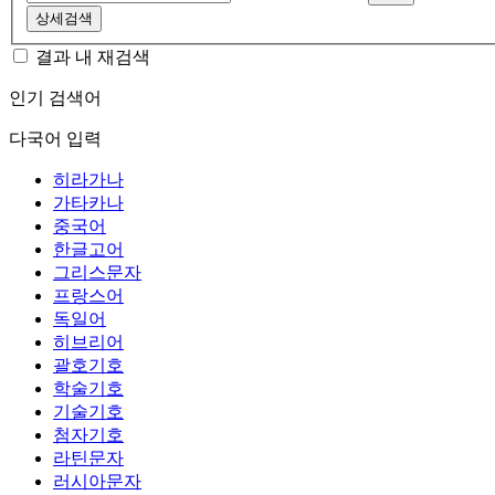
상세검색
결과 내 재검색
인기 검색어
다국어 입력
히라가나
가타카나
중국어
한글고어
그리스문자
프랑스어
독일어
히브리어
괄호기호
학술기호
기술기호
첨자기호
라틴문자
러시아문자