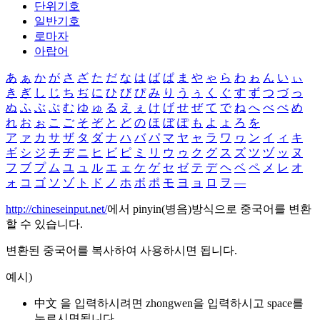
단위기호
일반기호
로마자
아랍어
あ
ぁ
か
が
さ
ざ
た
だ
な
は
ば
ぱ
ま
や
ゃ
ら
わ
ゎ
ん
い
ぃ
き
ぎ
し
じ
ち
ぢ
に
ひ
び
ぴ
み
り
う
ぅ
く
ぐ
す
ず
つ
づ
っ
ぬ
ふ
ぶ
ぷ
む
ゆ
ゅ
る
え
ぇ
け
げ
せ
ぜ
て
で
ね
へ
べ
ぺ
め
れ
お
ぉ
こ
ご
そ
ぞ
と
ど
の
ほ
ぼ
ぽ
も
よ
ょ
ろ
を
ア
ァ
カ
サ
ザ
タ
ダ
ナ
ハ
バ
パ
マ
ヤ
ャ
ラ
ワ
ヮ
ン
イ
ィ
キ
ギ
シ
ジ
チ
ヂ
ニ
ヒ
ビ
ピ
ミ
リ
ウ
ゥ
ク
グ
ス
ズ
ツ
ヅ
ッ
ヌ
フ
ブ
プ
ム
ユ
ュ
ル
エ
ェ
ケ
ゲ
セ
ゼ
テ
デ
ヘ
ベ
ペ
メ
レ
オ
ォ
コ
ゴ
ソ
ゾ
ト
ド
ノ
ホ
ボ
ポ
モ
ヨ
ョ
ロ
ヲ
―
http://chineseinput.net/
에서 pinyin(병음)방식으로 중국어를 변환
할 수 있습니다.
변환된 중국어를 복사하여 사용하시면 됩니다.
예시)
中文 을 입력하시려면
zhongwen
을 입력하시고 space를
누르시면됩니다.