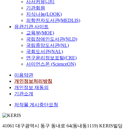
사서커뮤니티
d
기관회원
a
지식나눔(LOOK)
s
t
의학전자도서관(MEDLIS)
a
유관기관 사이트
t
교육부(MOE)
u
국립장애인도서관(NLD)
s
국립중앙도서관(NL)
o
국회도서관(NAL)
f
연구윤리정보포털(CRE)
a
사이언스온 (ScienceON)
c
a
이용약관
d
개인정보처리방침
e
개인정보 재동의
m
기관소개
i
c
저작물 게시중단요청
d
e
g
41061 대구광역시 동구 동내로 64(동내동1119) KERIS빌딩
r
e