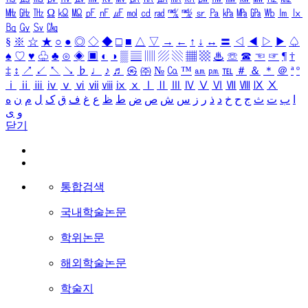
㎒
㎓
㎔
Ω
㏀
㏁
㎊
㎋
㎌
㏖
㏅
㎭
㎮
㎯
㏛
㎩
㎪
㎫
㎬
㏝
㏐
㏓
㏃
㏉
㏜
㏆
§
※
☆
★
○
●
◎
◇
◆
□
■
△
▽
→
←
↑
↓
↔
〓
◁
◀
▷
▶
♤
♠
♡
♥
♧
♣
⊙
◈
▣
◐
◑
▒
▤
▥
▨
▧
▦
▩
♨
☏
☎
☜
☞
¶
†
‡
↕
↗
↙
↖
↘
♭
♩
♪
♬
㉿
㈜
№
㏇
™
㏂
㏘
℡
＃
＆
＊
＠
ª
º
ⅰ
ⅱ
ⅲ
ⅳ
ⅴ
ⅵ
ⅶ
ⅷ
ⅸ
ⅹ
Ⅰ
Ⅱ
Ⅲ
Ⅳ
Ⅴ
Ⅵ
Ⅶ
Ⅷ
Ⅸ
Ⅹ
ا
ب
ت
ث
ج
ح
خ
د
ذ
ر
ز
س
ش
ص
ض
ط
ظ
ع
غ
ف
ق
ک
ل
م
ن
ه
و
ی
닫기
통합검색
국내학술논문
학위논문
해외학술논문
학술지