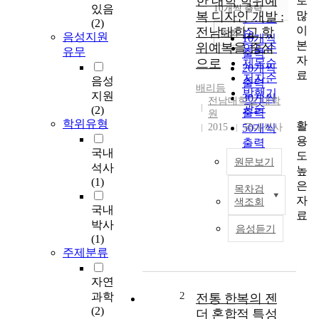
한 대학 학위예
로
순
있음
10개씩 출력
내림차순
많
복 디자인 개발 :
인기도
(2)
이
전남대학교 학
순
조회
음성지원
10개씩
본
위예복을 중심
연도순
유무
출력
자
으로
제목순
20개씩
료
저자순
음성
출력
배리듬
발행기
지원
30개씩
전남대학교 대학
관순
(2)
출력
원
학위유형
활
2015
50개씩
국내석사
용
출력
국내
도
100개씩
원문보기
석사
높
출력
(1)
은
목차검
A
자
색조회
c
국내
료
a
박사
음성듣기
d
(1)
e
주제분류
m
i
자연
c
2
과학
전통 한복의 젠
d
(2)
더 혼합적 특성