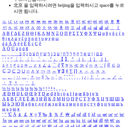
北京 을 입력하시려면
beijing
을 입력하시고 space를 누르
시면 됩니다.
ㅥ
ㅦ
ㅧ
ㅨ
ㅩ
ㅪ
ㅫ
ㅬ
ㅭ
ㅮ
ㅯ
ㅰ
ㅱ
ㅲ
ㅳ
ㅴ
ㅵ
ㅶ
ㅷ
ㅸ
ㅹ
ㅺ
ㅻ
ㅼ
ㅽ
ㅾ
ㅿ
ㆀ
ㆁ
ㆂ
ㆃ
ㆄ
ㆅ
ㆆ
ㆇ
ㆈ
ㆉ
ㆊ
ㆋ
ㆌ
ㆍ
ㆎ
Α
Β
Γ
Δ
Ε
Ζ
Η
Θ
Ι
Κ
Λ
Μ
Ν
Ξ
Ο
Π
Ρ
Σ
Τ
Υ
Φ
Χ
Ψ
Ω
α
β
γ
δ
ε
ζ
η
θ
ι
κ
λ
μ
ν
ξ
ο
π
ρ
σ
τ
υ
φ
χ
ψ
ω
á
à
Á
À
é
è
É
È
ç
Ç
ê
Ä
Ö
Ü
ä
ö
ü
ß
ְ
ֳ
ֲ
ֱ
ָ
ַ
ֵ
ֶ
ִ
ֹ
ּ
ֻ
ׂ
ׁ
ּ
ב
ה
נ
מ
צ
ת
ץ
ש
ד
ג
כ
ע
י
ח
ל
ך
ף
ק
ר
א
ט
ו
ן
ם
פ
‘
’
“
”
〔
〕
〈
〉
「
」
『
』
【
】
＂
（
）
［
］
｛
｝
±
×
÷
≠
≤
≥
∞
∴
♂
♀
∠
⊥
⌒
∂
∇
≡
≒
≪
≫
√
∽
∝
∵
∫
∬
∈
∋
⊆
⊇
⊂
⊃
∪
∩
∧
∨
￢
⇒
⇔
∀
∃
∮
∑
∏
＋
－
＜
＝
＞
、
。
·
‥
…
¨
〃
―
∥
＼
∼
´
～
ˇ
˘
˝
˚
˙
¸
˛
¡
¿
ː
！
＇
，
．
／
：
；
？
＾
＿
｀
｜
½
⅓
⅔
¼
¾
⅛
⅜
⅝
⅞
¹
²
³
⁴
ⁿ
₁
₂
₃
₄
Æ
Ð
Ħ
Ĳ
Ł
Ø
Œ
Þ
Ŧ
Ŋ
æ
đ
ð
ħ
ı
ĳ
ĸ
ŀ
ł
ø
œ
ß
þ
ŧ
ŋ
ŉ
А
Б
В
Г
Д
Е
Ё
Ж
З
И
Й
К
Л
М
Н
О
П
Р
С
Т
У
Ф
Х
Ц
Ч
Ш
Щ
Ъ
Ы
Ь
Э
Ю
Я
а
б
в
г
д
е
ё
ж
з
и
й
к
л
м
н
о
п
р
с
т
у
ф
х
ц
ч
ш
щ
ъ
ы
ь
э
ю
я
′
″
℃
Å
￠
￡
￥
¤
℉
‰
＄
％
Ｆ
￦
㎕
㎖
㎗
ℓ
㎘
㏄
㎣
㎤
㎥
㎦
㎙
㎚
㎛
㎜
㎝
㎞
㎟
㎠
㎡
㎢
㏊
㎍
㎎
㎏
㏏
㎈
㎉
㏈
㎧
㎨
㎰
㎱
㎲
㎳
㎴
㎵
㎶
㎷
㎸
㎹
㎀
㎁
㎂
㎃
㎄
㎺
㎻
㎽
㎾
㎿
㎐
㎑