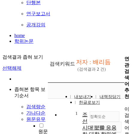
단행본
연구보고서
공개강의
home
학위논문
검색결과 좁혀 보기
연
저자 : 배리듬
검색키워드
관
선택해제
(검색결과
2
건)
검
색
어
좁혀본 항목 보
추
기순서
천
내보내기
내책장담기
한글로보기
검색량순
이
가나다순
1
조
검
정확도순
원문유무
선
색
시대 포를 응용
내림차순
어
정확도
원문