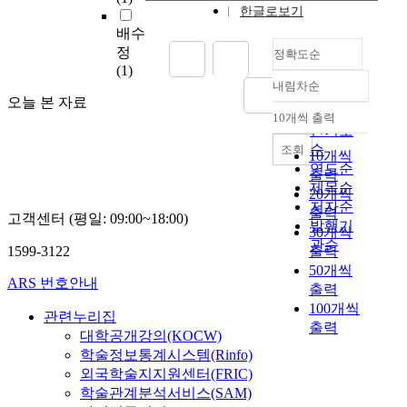
한글로보기
c
l
배수
o
정
정확도순
t
(1)
내림차순
h
정확도
오늘 본 자료
i
순
10개씩 출력
n
내림차순
인기도
g
순
조회
10개씩
f
연도순
출력
o
제목순
20개씩
r
저자순
출력
t
고객센터 (평일: 09:00~18:00)
발행기
30개씩
h
관순
o
1599-3122
출력
s
50개씩
ARS 번호안내
e
출력
w
100개씩
관련누리집
h
출력
대학공개강의(KOCW)
o
학술정보통계시스템(Rinfo)
h
외국학술지지원센터(FRIC)
o
학술관계분석서비스(SAM)
l