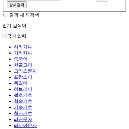
상세검색
결과 내 재검색
인기 검색어
다국어 입력
히라가나
가타카나
중국어
한글고어
그리스문자
프랑스어
독일어
히브리어
괄호기호
학술기호
기술기호
첨자기호
라틴문자
러시아문자