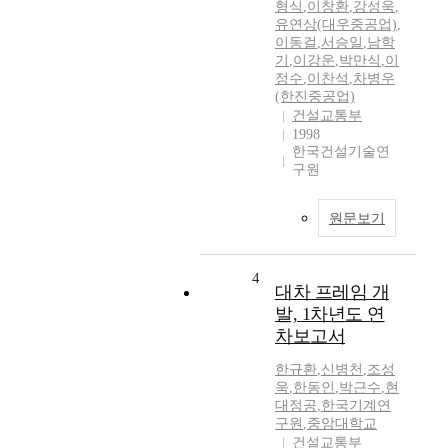
형식
,
이창환
,
강성욱
,
유연상(대우중공업)
,
이동걸
,
서승일
,
남학
기
,
이강운
,
박만식
,
이
정수
,
이찬석
,
차병우
(한진중공업)
건설교통부
1998
한국건설기술연
구원
원문보기
4
대차 프레임 개
발, 1차년도 연
차보고서
한규환
,
신병천
,
조성
욱
,
한동인
,
박근수
,
현
대정공
,
한국기계연
구원
,
중앙대학교
건설교통부