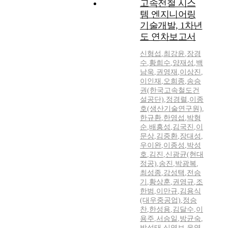
고속전철 시스
템 엔지니어링
기술개발, 1차년
도 연차보고서
신형섭
,
최강윤
,
장경
수
,
황희수
,
양재성
,
백
남욱
,
권영재
,
이상진
,
이인재
,
오희종
,
송승
권(한국고속철도건
설공단)
,
정경렬
,
이종
호(생산기술연구원)
,
한규환
,
한영섭
,
박형
순
,
배흥성
,
김국진
,
이
문상
,
김중환
,
장대성
,
우이완
,
이종성
,
박성
호
,
김진
,
신광균(현대
정공)
,
송진
,
박광복
,
최성종
,
강성택
,
전승
기
,
황상훈
,
권영규
,
조
한범
,
이만규
,
김용식
(대우중공업)
,
정승
찬
,
한성용
,
김달수
,
이
용주
,
서승일
,
방균숙
,
박성태
,
심영보
,
윤영