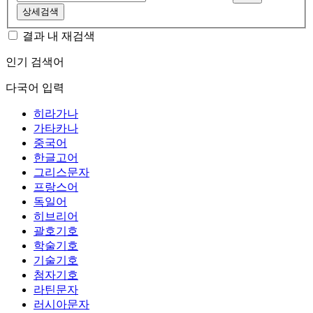
상세검색
결과 내 재검색
인기 검색어
다국어 입력
히라가나
가타카나
중국어
한글고어
그리스문자
프랑스어
독일어
히브리어
괄호기호
학술기호
기술기호
첨자기호
라틴문자
러시아문자