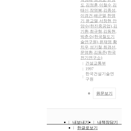
도
,
김정훈
,
이철수
,
김
태신
,
장영봉
,
김종성
,
이경건
,
배군열
,
한영
기
,
윤교열
,
서창현
,
안
양수(한진중공업)
,
김
기환
,
최규형
,
김동현
,
박춘수(한국철도기
술연구원)
,
윤재영
,
황
치우
,
성기철
,
최경선
,
문영환
,
김동준(한국
전기연구소)
건설교통부
1997
한국건설기술연
구원
원문보기
내보내기
내책장담기
한글로보기