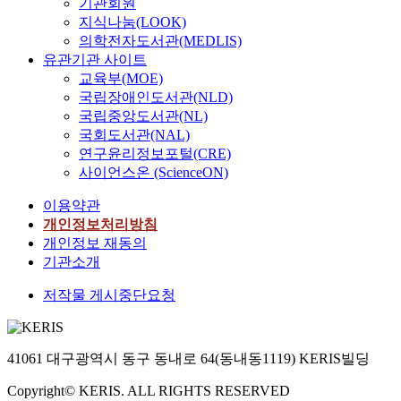
기관회원
지식나눔(LOOK)
의학전자도서관(MEDLIS)
유관기관 사이트
교육부(MOE)
국립장애인도서관(NLD)
국립중앙도서관(NL)
국회도서관(NAL)
연구윤리정보포털(CRE)
사이언스온 (ScienceON)
이용약관
개인정보처리방침
개인정보 재동의
기관소개
저작물 게시중단요청
41061 대구광역시 동구 동내로 64(동내동1119) KERIS빌딩
Copyright© KERIS. ALL RIGHTS RESERVED