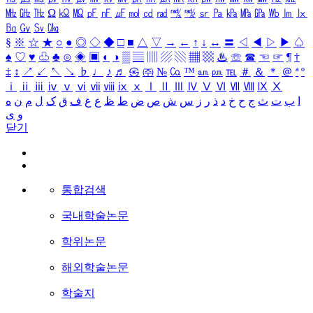
㎒
㎓
㎔
Ω
㏀
㏁
㎊
㎋
㎌
㏖
㏅
㎭
㎮
㎯
㏛
㎩
㎪
㎫
㎬
㏝
㏐
㏓
㏃
㏉
㏜
㏆
§
※
☆
★
○
●
◎
◇
◆
□
■
△
▽
→
←
↑
↓
↔
〓
◁
◀
▷
▶
♤
♠
♡
♥
♧
♣
⊙
◈
▣
◐
◑
▒
▤
▥
▨
▧
▦
▩
♨
☏
☎
☜
☞
¶
†
‡
↕
↗
↙
↖
↘
♭
♩
♪
♬
㉿
㈜
№
㏇
™
㏂
㏘
℡
＃
＆
＊
＠
ª
º
ⅰ
ⅱ
ⅲ
ⅳ
ⅴ
ⅵ
ⅶ
ⅷ
ⅸ
ⅹ
Ⅰ
Ⅱ
Ⅲ
Ⅳ
Ⅴ
Ⅵ
Ⅶ
Ⅷ
Ⅸ
Ⅹ
ا
ب
ت
ث
ج
ح
خ
د
ذ
ر
ز
س
ش
ص
ض
ط
ظ
ع
غ
ف
ق
ک
ل
م
ن
ه
و
ی
닫기
통합검색
국내학술논문
학위논문
해외학술논문
학술지