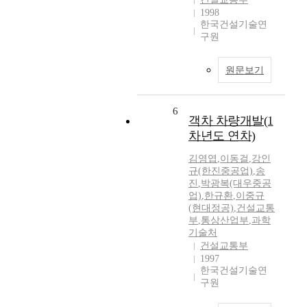
1998
한국건설기술연
구원
원문보기
6
객차 차량개발(1
차년도 연차)
김영엽
,
이동걸
,
강인
규(한진중공업)
,
송
진
,
박광복(대우중공
업)
,
한규환
,
이중규
(현대정공)
,
건설교통
부
,
통상산업부
,
과학
기술처
건설교통부
1997
한국건설기술연
구원