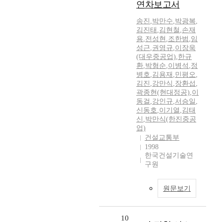
연차보고서
송진
,
박만수
,
박광복
,
김진태
,
김현철
,
손재
용
,
전성현
,
조한범
,
임
성근
,
권영규
,
이장욱
(대우중공업)
,
한규
환
,
박형순
,
이병석
,
정
병호
,
김용재
,
민평오
,
김진
,
강만식
,
장환섭
,
곽종현(현대정공)
,
이
동걸
,
강인규
,
서승일
,
신동호
,
이기열
,
김태
신
,
박만식(한진중공
업)
건설교통부
1998
한국건설기술연
구원
원문보기
10