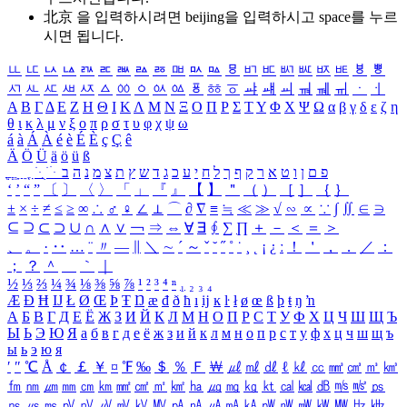
北京 을 입력하시려면
beijing
을 입력하시고 space를 누르
시면 됩니다.
ㅥ
ㅦ
ㅧ
ㅨ
ㅩ
ㅪ
ㅫ
ㅬ
ㅭ
ㅮ
ㅯ
ㅰ
ㅱ
ㅲ
ㅳ
ㅴ
ㅵ
ㅶ
ㅷ
ㅸ
ㅹ
ㅺ
ㅻ
ㅼ
ㅽ
ㅾ
ㅿ
ㆀ
ㆁ
ㆂ
ㆃ
ㆄ
ㆅ
ㆆ
ㆇ
ㆈ
ㆉ
ㆊ
ㆋ
ㆌ
ㆍ
ㆎ
Α
Β
Γ
Δ
Ε
Ζ
Η
Θ
Ι
Κ
Λ
Μ
Ν
Ξ
Ο
Π
Ρ
Σ
Τ
Υ
Φ
Χ
Ψ
Ω
α
β
γ
δ
ε
ζ
η
θ
ι
κ
λ
μ
ν
ξ
ο
π
ρ
σ
τ
υ
φ
χ
ψ
ω
á
à
Á
À
é
è
É
È
ç
Ç
ê
Ä
Ö
Ü
ä
ö
ü
ß
ְ
ֳ
ֲ
ֱ
ָ
ַ
ֵ
ֶ
ִ
ֹ
ּ
ֻ
ׂ
ׁ
ּ
ב
ה
נ
מ
צ
ת
ץ
ש
ד
ג
כ
ע
י
ח
ל
ך
ף
ק
ר
א
ט
ו
ן
ם
פ
‘
’
“
”
〔
〕
〈
〉
「
」
『
』
【
】
＂
（
）
［
］
｛
｝
±
×
÷
≠
≤
≥
∞
∴
♂
♀
∠
⊥
⌒
∂
∇
≡
≒
≪
≫
√
∽
∝
∵
∫
∬
∈
∋
⊆
⊇
⊂
⊃
∪
∩
∧
∨
￢
⇒
⇔
∀
∃
∮
∑
∏
＋
－
＜
＝
＞
、
。
·
‥
…
¨
〃
―
∥
＼
∼
´
～
ˇ
˘
˝
˚
˙
¸
˛
¡
¿
ː
！
＇
，
．
／
：
；
？
＾
＿
｀
｜
½
⅓
⅔
¼
¾
⅛
⅜
⅝
⅞
¹
²
³
⁴
ⁿ
₁
₂
₃
₄
Æ
Ð
Ħ
Ĳ
Ł
Ø
Œ
Þ
Ŧ
Ŋ
æ
đ
ð
ħ
ı
ĳ
ĸ
ŀ
ł
ø
œ
ß
þ
ŧ
ŋ
ŉ
А
Б
В
Г
Д
Е
Ё
Ж
З
И
Й
К
Л
М
Н
О
П
Р
С
Т
У
Ф
Х
Ц
Ч
Ш
Щ
Ъ
Ы
Ь
Э
Ю
Я
а
б
в
г
д
е
ё
ж
з
и
й
к
л
м
н
о
п
р
с
т
у
ф
х
ц
ч
ш
щ
ъ
ы
ь
э
ю
я
′
″
℃
Å
￠
￡
￥
¤
℉
‰
＄
％
Ｆ
￦
㎕
㎖
㎗
ℓ
㎘
㏄
㎣
㎤
㎥
㎦
㎙
㎚
㎛
㎜
㎝
㎞
㎟
㎠
㎡
㎢
㏊
㎍
㎎
㎏
㏏
㎈
㎉
㏈
㎧
㎨
㎰
㎱
㎲
㎳
㎴
㎵
㎶
㎷
㎸
㎹
㎀
㎁
㎂
㎃
㎄
㎺
㎻
㎽
㎾
㎿
㎐
㎑