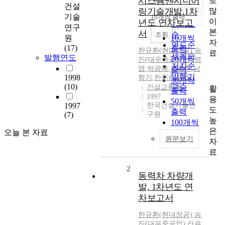
시스템엔지니어
로
정확도
건설
많
링기술개발,1차
순
기술
10개씩 출력
내림차순
이
년도 연차보고
인기도
연구
본
서
순
조회
원
10개씩
자
연도순
(17)
출력
한규환(현대정공)
,
송
료
제목순
발행연도
20개씩
진(대우중공업)
,
김영
저자순
엽
,
박광복
,
김종현
,
남
출력
발행기
1998
학기
,
한진중공업
30개씩
(10)
관순
건설교통부
활
출력
1997
용
50개씩
1997
한국건설기술연
도
출력
(7)
구원
높
100개씩
은
오늘 본 자료
출력
원문보기
자
료
2
동력차 차량개
발, 1차년도 연
차보고서
한규환(현대정공)
,
송
진(대우중공업)
,
라유