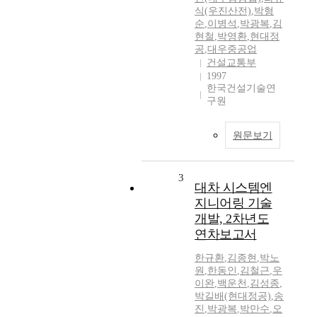
식(우진산전)
,
박형
순
,
이병석
,
박광복
,
김
현철
,
박영환
,
현대정
공
,
대우중공업
건설교통부
1997
한국건설기술연
구원
원문보기
3
대차 시스템엔
지니어링 기술
개발, 2차년도
연차보고서
한규환
,
김종현
,
박노
원
,
한동인
,
김철근
,
우
이완
,
백운천
,
김성종
,
박길배(현대정공)
,
송
진
,
박광복
,
박만수
,
오