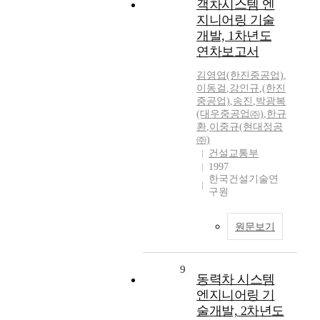
객차시스템 엔
지니어링 기술
개발, 1차년도
연차보고서
김영엽(한진중공업)
,
이동걸
,
강인규
,
(한진
중공업)
,
송진
,
박광복
(대우중공업㈜)
,
한규
환
,
이중규(현대정공
㈜)
건설교통부
1997
한국건설기술연
구원
원문보기
9
동력차 시스템
엔지니어링 기
술개발, 2차년도