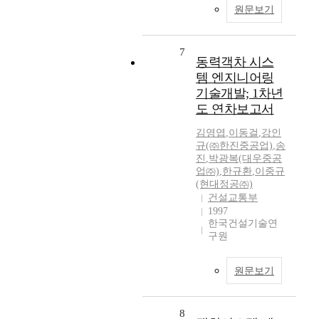
원문보기
7
동력객차 시스
템 엔지니어링
기술개발; 1차년
도 연차보고서
김영엽
,
이동걸
,
강인
규(㈜한진중공업)
,
송
진
,
박광복(대우중공
업㈜)
,
한규환
,
이중규
(현대정공㈜)
건설교통부
1997
한국건설기술연
구원
원문보기
8