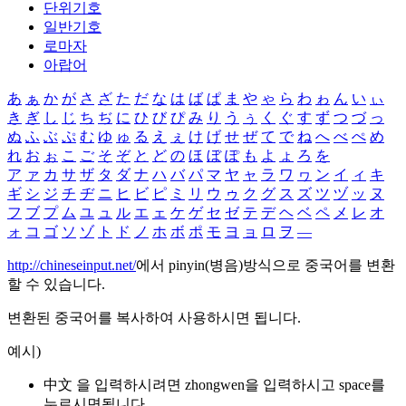
단위기호
일반기호
로마자
아랍어
あ
ぁ
か
が
さ
ざ
た
だ
な
は
ば
ぱ
ま
や
ゃ
ら
わ
ゎ
ん
い
ぃ
き
ぎ
し
じ
ち
ぢ
に
ひ
び
ぴ
み
り
う
ぅ
く
ぐ
す
ず
つ
づ
っ
ぬ
ふ
ぶ
ぷ
む
ゆ
ゅ
る
え
ぇ
け
げ
せ
ぜ
て
で
ね
へ
べ
ぺ
め
れ
お
ぉ
こ
ご
そ
ぞ
と
ど
の
ほ
ぼ
ぽ
も
よ
ょ
ろ
を
ア
ァ
カ
サ
ザ
タ
ダ
ナ
ハ
バ
パ
マ
ヤ
ャ
ラ
ワ
ヮ
ン
イ
ィ
キ
ギ
シ
ジ
チ
ヂ
ニ
ヒ
ビ
ピ
ミ
リ
ウ
ゥ
ク
グ
ス
ズ
ツ
ヅ
ッ
ヌ
フ
ブ
プ
ム
ユ
ュ
ル
エ
ェ
ケ
ゲ
セ
ゼ
テ
デ
ヘ
ベ
ペ
メ
レ
オ
ォ
コ
ゴ
ソ
ゾ
ト
ド
ノ
ホ
ボ
ポ
モ
ヨ
ョ
ロ
ヲ
―
http://chineseinput.net/
에서 pinyin(병음)방식으로 중국어를 변환
할 수 있습니다.
변환된 중국어를 복사하여 사용하시면 됩니다.
예시)
中文 을 입력하시려면
zhongwen
을 입력하시고 space를
누르시면됩니다.