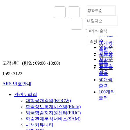
정확도순
내림차순
정확도
순
10개씩 출력
내림차순
인기도
순
조회
10개씩
연도순
출력
제목순
20개씩
저자순
출력
고객센터 (평일: 09:00~18:00)
발행기
30개씩
관순
1599-3122
출력
50개씩
ARS 번호안내
출력
100개씩
관련누리집
출력
대학공개강의(KOCW)
학술정보통계시스템(Rinfo)
외국학술지지원센터(FRIC)
학술관계분석서비스(SAM)
사서커뮤니티