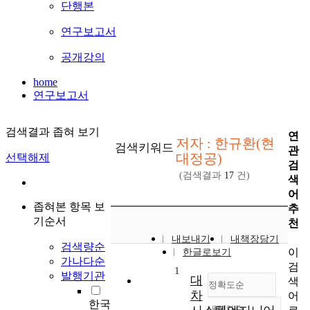
단행본
연구보고서
공개강의
home
연구보고서
검색결과 좁혀 보기
연
저자 : 한규환(현
검색키워드
관
대정공)
선택해제
검
(검색결과
17
건)
색
어
좁혀본 항목 보
추
기순서
천
내보내기
내책장담기
검색량순
이
한글로보기
가나다순
검
1
발행기관
대
색
정확도순
차
어
한국
내림차순