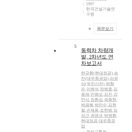
1997
한국건설기술연
구원
원문보기
5
동력차 차량개
발, 2차년도 연
차보고서
한규환(현대정공)
,
송
진(대우중공업)
,
라유
식(우진산전)
,
박형
순
,
이병석
,
정병호
,
김
용재
,
민평오
,
김진
,
강
만식
,
장환섭
,
곽종현
,
박광복
,
박만수
,
김현
철
,
손재용
,
조한범
,
임
성근
,
권영규
,
박영환
,
현대정공
,
대우중공
업
건설교통부