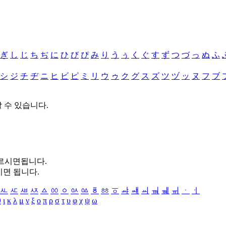
ぎ
し
じ
ち
ぢ
に
ひ
び
ぴ
み
り
う
ぅ
く
ぐ
す
ず
つ
づ
っ
ぬ
ふ
シ
ジ
チ
ヂ
ニ
ヒ
ビ
ピ
ミ
リ
ウ
ゥ
ク
グ
ス
ズ
ツ
ヅ
ッ
ヌ
フ
ブ
할 수 있습니다.
누르시면됩니다.
시면 됩니다.
ㅻ
ㅼ
ㅽ
ㅾ
ㅿ
ㆀ
ㆁ
ㆂ
ㆃ
ㆄ
ㆅ
ㆆ
ㆇ
ㆈ
ㆉ
ㆊ
ㆋ
ㆌ
ㆍ
ㆎ
θ
ι
κ
λ
μ
ν
ξ
ο
π
ρ
σ
τ
υ
φ
χ
ψ
ω