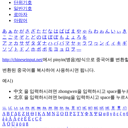
단위기호
일반기호
로마자
아랍어
あ
ぁ
か
が
さ
ざ
た
だ
な
は
ば
ぱ
ま
や
ゃ
ら
わ
ゎ
ん
い
ぃ
き
こ
ご
そ
ぞ
と
ど
の
ほ
ぼ
ぽ
も
よ
ょ
ろ
を
ア
ァ
カ
サ
ザ
タ
ダ
ナ
ハ
バ
パ
マ
ヤ
ャ
ラ
ワ
ヮ
ン
イ
ィ
キ
ギ
ソ
ゾ
ト
ド
ノ
ホ
ボ
ポ
モ
ヨ
ョ
ロ
ヲ
―
http://chineseinput.net/
에서 pinyin(병음)방식으로 중국어를 변환
변환된 중국어를 복사하여 사용하시면 됩니다.
예시)
中文 을 입력하시려면
zhongwen
을 입력하시고 space를
北京 을 입력하시려면
beijing
을 입력하시고 space를 누르
ㅥ
ㅦ
ㅧ
ㅨ
ㅩ
ㅪ
ㅫ
ㅬ
ㅭ
ㅮ
ㅯ
ㅰ
ㅱ
ㅲ
ㅳ
ㅴ
ㅵ
ㅶ
ㅷ
ㅸ
ㅹ
ㅺ
Α
Β
Γ
Δ
Ε
Ζ
Η
Θ
Ι
Κ
Λ
Μ
Ν
Ξ
Ο
Π
Ρ
Σ
Τ
Υ
Φ
Χ
Ψ
Ω
α
β
γ
δ
ε
ζ
η
á
à
Á
À
é
è
É
È
ç
Ç
ê
Ä
Ö
Ü
ä
ö
ü
ß