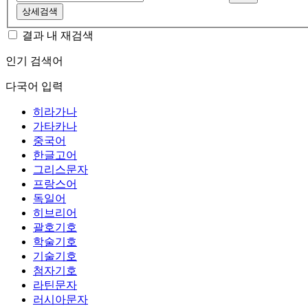
상세검색
결과 내 재검색
인기 검색어
다국어 입력
히라가나
가타카나
중국어
한글고어
그리스문자
프랑스어
독일어
히브리어
괄호기호
학술기호
기술기호
첨자기호
라틴문자
러시아문자