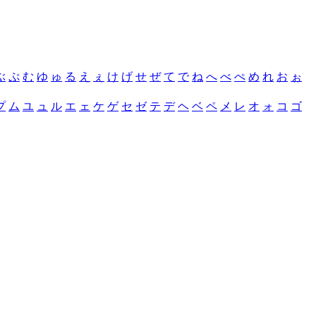
ぶ
ぷ
む
ゆ
ゅ
る
え
ぇ
け
げ
せ
ぜ
て
で
ね
へ
べ
ぺ
め
れ
お
ぉ
プ
ム
ユ
ュ
ル
エ
ェ
ケ
ゲ
セ
ゼ
テ
デ
ヘ
ベ
ペ
メ
レ
オ
ォ
コ
ゴ