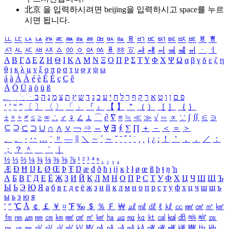
北京 을 입력하시려면
beijing
을 입력하시고 space를 누르
시면 됩니다.
ㅥ
ㅦ
ㅧ
ㅨ
ㅩ
ㅪ
ㅫ
ㅬ
ㅭ
ㅮ
ㅯ
ㅰ
ㅱ
ㅲ
ㅳ
ㅴ
ㅵ
ㅶ
ㅷ
ㅸ
ㅹ
ㅺ
ㅻ
ㅼ
ㅽ
ㅾ
ㅿ
ㆀ
ㆁ
ㆂ
ㆃ
ㆄ
ㆅ
ㆆ
ㆇ
ㆈ
ㆉ
ㆊ
ㆋ
ㆌ
ㆍ
ㆎ
Α
Β
Γ
Δ
Ε
Ζ
Η
Θ
Ι
Κ
Λ
Μ
Ν
Ξ
Ο
Π
Ρ
Σ
Τ
Υ
Φ
Χ
Ψ
Ω
α
β
γ
δ
ε
ζ
η
θ
ι
κ
λ
μ
ν
ξ
ο
π
ρ
σ
τ
υ
φ
χ
ψ
ω
á
à
Á
À
é
è
É
È
ç
Ç
ê
Ä
Ö
Ü
ä
ö
ü
ß
ְ
ֳ
ֲ
ֱ
ָ
ַ
ֵ
ֶ
ִ
ֹ
ּ
ֻ
ׂ
ׁ
ּ
ב
ה
נ
מ
צ
ת
ץ
ש
ד
ג
כ
ע
י
ח
ל
ך
ף
ק
ר
א
ט
ו
ן
ם
פ
‘
’
“
”
〔
〕
〈
〉
「
」
『
』
【
】
＂
（
）
［
］
｛
｝
±
×
÷
≠
≤
≥
∞
∴
♂
♀
∠
⊥
⌒
∂
∇
≡
≒
≪
≫
√
∽
∝
∵
∫
∬
∈
∋
⊆
⊇
⊂
⊃
∪
∩
∧
∨
￢
⇒
⇔
∀
∃
∮
∑
∏
＋
－
＜
＝
＞
、
。
·
‥
…
¨
〃
―
∥
＼
∼
´
～
ˇ
˘
˝
˚
˙
¸
˛
¡
¿
ː
！
＇
，
．
／
：
；
？
＾
＿
｀
｜
½
⅓
⅔
¼
¾
⅛
⅜
⅝
⅞
¹
²
³
⁴
ⁿ
₁
₂
₃
₄
Æ
Ð
Ħ
Ĳ
Ł
Ø
Œ
Þ
Ŧ
Ŋ
æ
đ
ð
ħ
ı
ĳ
ĸ
ŀ
ł
ø
œ
ß
þ
ŧ
ŋ
ŉ
А
Б
В
Г
Д
Е
Ё
Ж
З
И
Й
К
Л
М
Н
О
П
Р
С
Т
У
Ф
Х
Ц
Ч
Ш
Щ
Ъ
Ы
Ь
Э
Ю
Я
а
б
в
г
д
е
ё
ж
з
и
й
к
л
м
н
о
п
р
с
т
у
ф
х
ц
ч
ш
щ
ъ
ы
ь
э
ю
я
′
″
℃
Å
￠
￡
￥
¤
℉
‰
＄
％
Ｆ
￦
㎕
㎖
㎗
ℓ
㎘
㏄
㎣
㎤
㎥
㎦
㎙
㎚
㎛
㎜
㎝
㎞
㎟
㎠
㎡
㎢
㏊
㎍
㎎
㎏
㏏
㎈
㎉
㏈
㎧
㎨
㎰
㎱
㎲
㎳
㎴
㎵
㎶
㎷
㎸
㎹
㎀
㎁
㎂
㎃
㎄
㎺
㎻
㎽
㎾
㎿
㎐
㎑