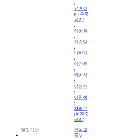
;
유연상
(대우중
공업)
;
이동걸
;
서승일
;
남학기
;
이강운
;
박만식
;
이정수
;
이찬석
;
차병우
(한진중
공업)
발행기관
건설교
통부