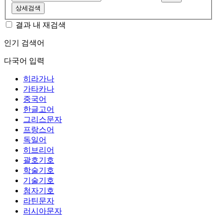
상세검색
결과 내 재검색
인기 검색어
다국어 입력
히라가나
가타카나
중국어
한글고어
그리스문자
프랑스어
독일어
히브리어
괄호기호
학술기호
기술기호
첨자기호
라틴문자
러시아문자