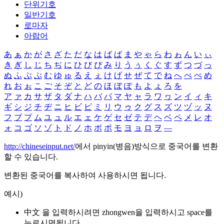
단위기호
일반기호
로마자
아랍어
あ
ぁ
か
が
さ
ざ
た
だ
な
は
ば
ぱ
ま
や
ゃ
ら
わ
ゎ
ん
い
ぃ
き
ぎ
し
じ
ち
ぢ
に
ひ
び
ぴ
み
り
う
ぅ
く
ぐ
す
ず
つ
づ
っ
ぬ
ふ
ぶ
ぷ
む
ゆ
ゅ
る
え
ぇ
け
げ
せ
ぜ
て
で
ね
へ
べ
ぺ
め
れ
お
ぉ
こ
ご
そ
ぞ
と
ど
の
ほ
ぼ
ぽ
も
よ
ょ
ろ
を
ア
ァ
カ
サ
ザ
タ
ダ
ナ
ハ
バ
パ
マ
ヤ
ャ
ラ
ワ
ヮ
ン
イ
ィ
キ
ギ
シ
ジ
チ
ヂ
ニ
ヒ
ビ
ピ
ミ
リ
ウ
ゥ
ク
グ
ス
ズ
ツ
ヅ
ッ
ヌ
フ
ブ
プ
ム
ユ
ュ
ル
エ
ェ
ケ
ゲ
セ
ゼ
テ
デ
ヘ
ベ
ペ
メ
レ
オ
ォ
コ
ゴ
ソ
ゾ
ト
ド
ノ
ホ
ボ
ポ
モ
ヨ
ョ
ロ
ヲ
―
http://chineseinput.net/
에서 pinyin(병음)방식으로 중국어를 변환
할 수 있습니다.
변환된 중국어를 복사하여 사용하시면 됩니다.
예시)
中文 을 입력하시려면
zhongwen
을 입력하시고 space를
누르시면됩니다.