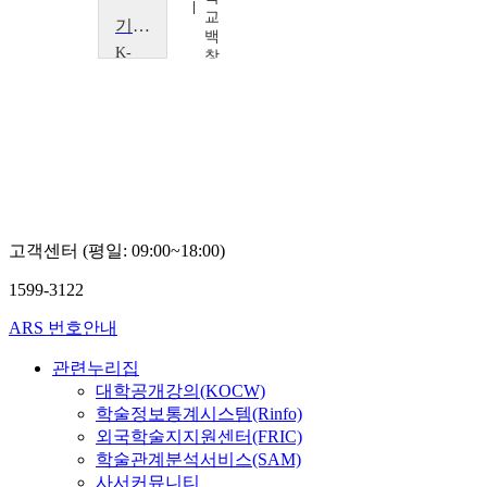
교
교
기계설비 융합안전
백
백
K-
창
창
MOOC
현,
현,
고
한
한
려
창
창
사
호
호
이
버
대
학
교
백
고객센터 (평일: 09:00~18:00)
창
현,
1599-3122
한
창
ARS 번호안내
호
관련누리집
대학공개강의(KOCW)
학술정보통계시스템(Rinfo)
외국학술지지원센터(FRIC)
학술관계분석서비스(SAM)
사서커뮤니티