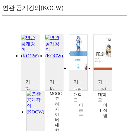
연관 공개강의(KOCW)
기계설비 융합안전
기계설비 융합안전
기계제도
기계요소설계
K-
K-
대림
국민
MOOC
MOOC
대학
대학
고
고
교
교
려
려
이
이
사
사
봉
상
이
이
구
범
버
버
대
대
학
학