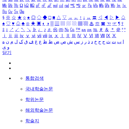
㎒
㎓
㎔
Ω
㏀
㏁
㎊
㎋
㎌
㏖
㏅
㎭
㎮
㎯
㏛
㎩
㎪
㎫
㎬
㏝
㏐
㏓
㏃
㏉
㏜
㏆
§
※
☆
★
○
●
◎
◇
◆
□
■
△
▽
→
←
↑
↓
↔
〓
◁
◀
▷
▶
♤
♠
♡
♥
♧
♣
⊙
◈
▣
◐
◑
▒
▤
▥
▨
▧
▦
▩
♨
☏
☎
☜
☞
¶
†
‡
↕
↗
↙
↖
↘
♭
♩
♪
♬
㉿
㈜
№
㏇
™
㏂
㏘
℡
＃
＆
＊
＠
ª
º
ⅰ
ⅱ
ⅲ
ⅳ
ⅴ
ⅵ
ⅶ
ⅷ
ⅸ
ⅹ
Ⅰ
Ⅱ
Ⅲ
Ⅳ
Ⅴ
Ⅵ
Ⅶ
Ⅷ
Ⅸ
Ⅹ
ا
ب
ت
ث
ج
ح
خ
د
ذ
ر
ز
س
ش
ص
ض
ط
ظ
ع
غ
ف
ق
ک
ل
م
ن
ه
و
ی
닫기
통합검색
국내학술논문
학위논문
해외학술논문
학술지