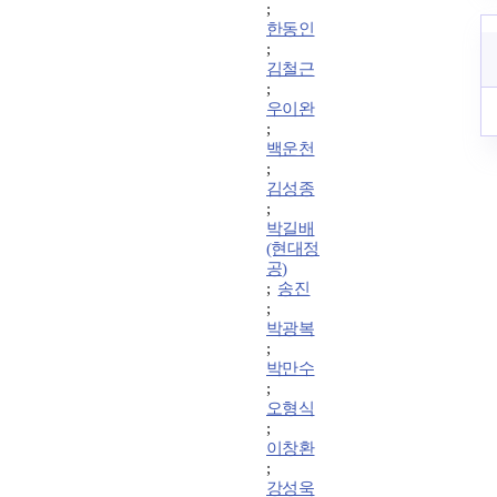
;
한동인
;
김철근
;
우이완
;
백운천
;
김성종
;
박길배
(현대정
공)
;
송진
;
박광복
;
박만수
;
오형식
;
이창환
;
강성욱