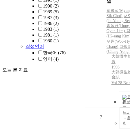
1991
(1)
할
1990
(2)
최명식
(
Myun
1989
(5)
Sik
Choi
)
,
서
1987
(3)
(Ju-Young Se
1986
(2)
임동균(Dong
1983
(1)
Gyun Lim)
,
1981
(1)
(IK-sang Kim
1980
(1)
우현(Woo-Hy
작성언어
Chang)
,
차창
(Chang-Yong 
한국어
(76)
大韓微生
영어
(4)
會
1993
오늘 본 자료
大韓微生
會誌
Vol.28 No.
문
복사
7
대
청