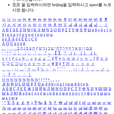
北京 을 입력하시려면
beijing
을 입력하시고 space를 누르
시면 됩니다.
ㅥ
ㅦ
ㅧ
ㅨ
ㅩ
ㅪ
ㅫ
ㅬ
ㅭ
ㅮ
ㅯ
ㅰ
ㅱ
ㅲ
ㅳ
ㅴ
ㅵ
ㅶ
ㅷ
ㅸ
ㅹ
ㅺ
ㅻ
ㅼ
ㅽ
ㅾ
ㅿ
ㆀ
ㆁ
ㆂ
ㆃ
ㆄ
ㆅ
ㆆ
ㆇ
ㆈ
ㆉ
ㆊ
ㆋ
ㆌ
ㆍ
ㆎ
Α
Β
Γ
Δ
Ε
Ζ
Η
Θ
Ι
Κ
Λ
Μ
Ν
Ξ
Ο
Π
Ρ
Σ
Τ
Υ
Φ
Χ
Ψ
Ω
α
β
γ
δ
ε
ζ
η
θ
ι
κ
λ
μ
ν
ξ
ο
π
ρ
σ
τ
υ
φ
χ
ψ
ω
á
à
Á
À
é
è
É
È
ç
Ç
ê
Ä
Ö
Ü
ä
ö
ü
ß
ְ
ֳ
ֲ
ֱ
ָ
ַ
ֵ
ֶ
ִ
ֹ
ּ
ֻ
ׂ
ׁ
ּ
ב
ה
נ
מ
צ
ת
ץ
ש
ד
ג
כ
ע
י
ח
ל
ך
ף
ק
ר
א
ט
ו
ן
ם
פ
‘
’
“
”
〔
〕
〈
〉
「
」
『
』
【
】
＂
（
）
［
］
｛
｝
±
×
÷
≠
≤
≥
∞
∴
♂
♀
∠
⊥
⌒
∂
∇
≡
≒
≪
≫
√
∽
∝
∵
∫
∬
∈
∋
⊆
⊇
⊂
⊃
∪
∩
∧
∨
￢
⇒
⇔
∀
∃
∮
∑
∏
＋
－
＜
＝
＞
、
。
·
‥
…
¨
〃
―
∥
＼
∼
´
～
ˇ
˘
˝
˚
˙
¸
˛
¡
¿
ː
！
＇
，
．
／
：
；
？
＾
＿
｀
｜
½
⅓
⅔
¼
¾
⅛
⅜
⅝
⅞
¹
²
³
⁴
ⁿ
₁
₂
₃
₄
Æ
Ð
Ħ
Ĳ
Ł
Ø
Œ
Þ
Ŧ
Ŋ
æ
đ
ð
ħ
ı
ĳ
ĸ
ŀ
ł
ø
œ
ß
þ
ŧ
ŋ
ŉ
А
Б
В
Г
Д
Е
Ё
Ж
З
И
Й
К
Л
М
Н
О
П
Р
С
Т
У
Ф
Х
Ц
Ч
Ш
Щ
Ъ
Ы
Ь
Э
Ю
Я
а
б
в
г
д
е
ё
ж
з
и
й
к
л
м
н
о
п
р
с
т
у
ф
х
ц
ч
ш
щ
ъ
ы
ь
э
ю
я
′
″
℃
Å
￠
￡
￥
¤
℉
‰
＄
％
Ｆ
￦
㎕
㎖
㎗
ℓ
㎘
㏄
㎣
㎤
㎥
㎦
㎙
㎚
㎛
㎜
㎝
㎞
㎟
㎠
㎡
㎢
㏊
㎍
㎎
㎏
㏏
㎈
㎉
㏈
㎧
㎨
㎰
㎱
㎲
㎳
㎴
㎵
㎶
㎷
㎸
㎹
㎀
㎁
㎂
㎃
㎄
㎺
㎻
㎽
㎾
㎿
㎐
㎑