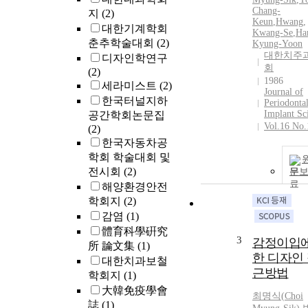
Chang-
지
(2)
Keun
,
Hwang,
대한기계학회
Kwang-Se
,
Ha
춘추학술대회
(2)
Kyung-Yoon
대한치주
디자인학연구
회
(2)
1986
세라미스트
(2)
Journal of
한국터널지하
Periodonta
Implant Sc
공간학회논문집
Vol.16 No.
(2)
한국자동차공
학회 학술대회 및
전시회
(2)
문
해양환경안전
학회지
(2)
감염
(1)
體育科學硏究
3
감정이입에
所 論文集
(1)
한 디자인
대한치과보철
근방법
학회지
(1)
大韓免疫學會
최명식
(
Choi
誌
(1)