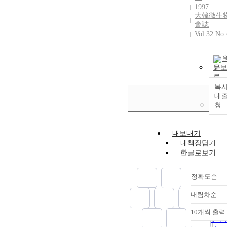
1997
大韓微生
會誌
Vol.32 No.
문
복사
대
청
내보내기
내책장담기
한글로보기
정확도순
내림차순
정
순
10개씩 출력
내림
인