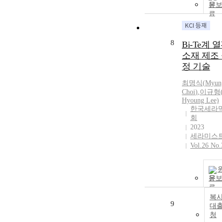
문
8
Bi-Te계 
소재 제조
정 기술
최명식
(
Myun
Choi
)
,
이규형(
Hyoung Lee)
한국세라
회
2023
세라미스
Vol.26 No.
문
복사
9
대
청