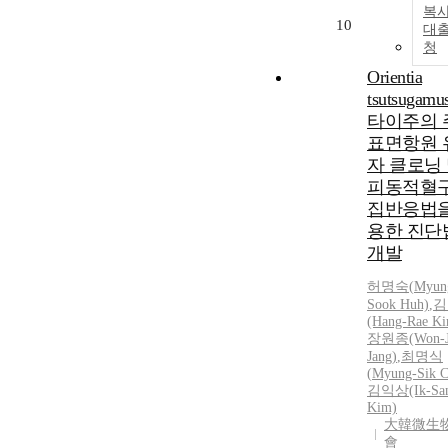
복사
10
대
청
Orientia
tsutsugamu
타이주의 
표면항원 
자 클로닝
피동적혈구
집반응법을
용한 진단
개발
허명숙(
Myun
Sook Huh)
,
김
(Hang-Rae K
장원종(Won-J
Jang)
,
최명식
(
Myung-Sik
C
김익상(Ik-Sa
Kim)
大韓微生
會