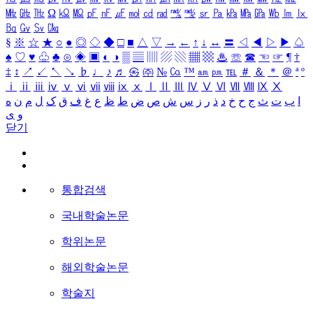
㎒
㎓
㎔
Ω
㏀
㏁
㎊
㎋
㎌
㏖
㏅
㎭
㎮
㎯
㏛
㎩
㎪
㎫
㎬
㏝
㏐
㏓
㏃
㏉
㏜
㏆
§
※
☆
★
○
●
◎
◇
◆
□
■
△
▽
→
←
↑
↓
↔
〓
◁
◀
▷
▶
♤
♠
♡
♥
♧
♣
⊙
◈
▣
◐
◑
▒
▤
▥
▨
▧
▦
▩
♨
☏
☎
☜
☞
¶
†
‡
↕
↗
↙
↖
↘
♭
♩
♪
♬
㉿
㈜
№
㏇
™
㏂
㏘
℡
＃
＆
＊
＠
ª
º
ⅰ
ⅱ
ⅲ
ⅳ
ⅴ
ⅵ
ⅶ
ⅷ
ⅸ
ⅹ
Ⅰ
Ⅱ
Ⅲ
Ⅳ
Ⅴ
Ⅵ
Ⅶ
Ⅷ
Ⅸ
Ⅹ
ا
ب
ت
ث
ج
ح
خ
د
ذ
ر
ز
س
ش
ص
ض
ط
ظ
ع
غ
ف
ق
ک
ل
م
ن
ه
و
ی
닫기
통합검색
국내학술논문
학위논문
해외학술논문
학술지