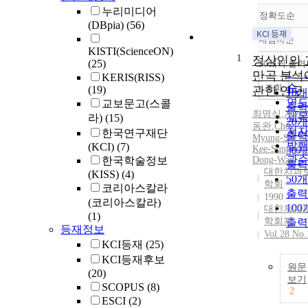
누리미디어
정확도순
(DBpia)
(56)
내림차순
정
KISTI(ScienceON)
1
순
정상인의 
(25)
10개씩 출력
내림
인
만곡 분석
KERIS(RISS)
순
조회
(19)
관한 연구
10
연
교보문고(스콜
출력
최명식
,
계기
제
라)
(15)
20
동완
,
Choi
,
저
한국연구재단
출력
Myung-Sik
,
Ka
발
(KCI)
(7)
Kee-Sung
,
Kan
30
관
한국학술정보
Dong-Wan
출력
대한치과
(KISS)
(4)
50
학회
코리아스칼라
출력
1990
(코리아스칼라)
10
대한치과
(1)
학회지
출력
등재정보
Vol.28 No.
KCI등재
(25)
KCI등재후보
원문
(20)
보기
SCOPUS
(8)
2
ESCI
(2)