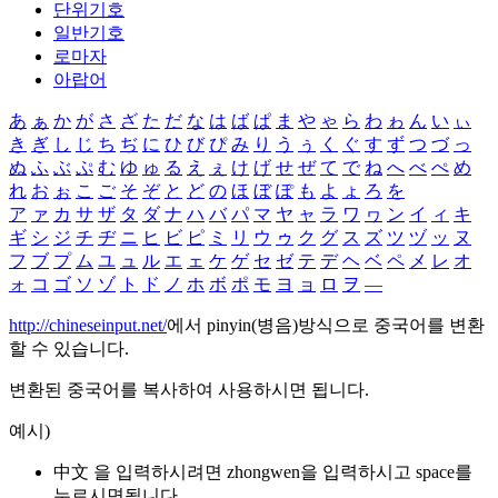
단위기호
일반기호
로마자
아랍어
あ
ぁ
か
が
さ
ざ
た
だ
な
は
ば
ぱ
ま
や
ゃ
ら
わ
ゎ
ん
い
ぃ
き
ぎ
し
じ
ち
ぢ
に
ひ
び
ぴ
み
り
う
ぅ
く
ぐ
す
ず
つ
づ
っ
ぬ
ふ
ぶ
ぷ
む
ゆ
ゅ
る
え
ぇ
け
げ
せ
ぜ
て
で
ね
へ
べ
ぺ
め
れ
お
ぉ
こ
ご
そ
ぞ
と
ど
の
ほ
ぼ
ぽ
も
よ
ょ
ろ
を
ア
ァ
カ
サ
ザ
タ
ダ
ナ
ハ
バ
パ
マ
ヤ
ャ
ラ
ワ
ヮ
ン
イ
ィ
キ
ギ
シ
ジ
チ
ヂ
ニ
ヒ
ビ
ピ
ミ
リ
ウ
ゥ
ク
グ
ス
ズ
ツ
ヅ
ッ
ヌ
フ
ブ
プ
ム
ユ
ュ
ル
エ
ェ
ケ
ゲ
セ
ゼ
テ
デ
ヘ
ベ
ペ
メ
レ
オ
ォ
コ
ゴ
ソ
ゾ
ト
ド
ノ
ホ
ボ
ポ
モ
ヨ
ョ
ロ
ヲ
―
http://chineseinput.net/
에서 pinyin(병음)방식으로 중국어를 변환
할 수 있습니다.
변환된 중국어를 복사하여 사용하시면 됩니다.
예시)
中文 을 입력하시려면
zhongwen
을 입력하시고 space를
누르시면됩니다.