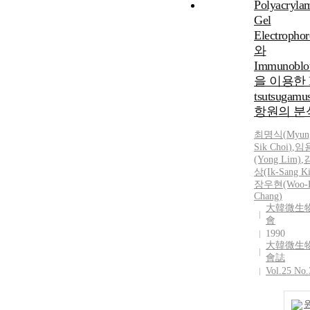
Polyacryla
Gel
Electrophor
와
Immunoblot
을 이용한 
tsutsugamu
항원의 분
최명식
(
Myun
Sik
Choi
)
,
임
(Yong Lim)
,
상(Ik-Sang K
장우현(Woo-
Chang)
大韓微生
會
1990
大韓微生
會誌
Vol.25 No.