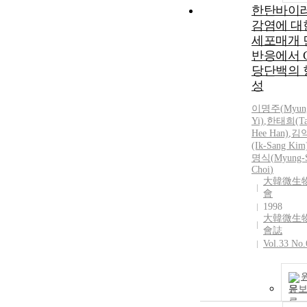
한탄바이
감염에 대
세포매개 
반응에서 
당단백의 
성
이명주(
Myun
Yi)
,
한태희(Ta
Hee Han)
,
김
(Ik-Sang Kim
명식
(
Myung-
Choi
)
大韓微生
會
1998
大韓微生
會誌
Vol.33 No.
문