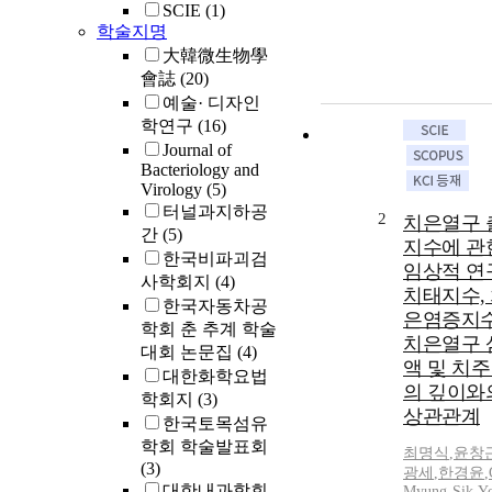
SCIE
(1)
학술지명
大韓微生物學
會誌
(20)
예술· 디자인
학연구
(16)
Journal of
Bacteriology and
Virology
(5)
터널과지하공
2
치은열구 
간
(5)
지수에 관
한국비파괴검
임상적 연
사학회지
(4)
치태지수,
한국자동차공
은염증지수
학회 춘 추계 학술
치은열구 
대회 논문집
(4)
액 및 치
대한화학요법
의 깊이와
학회지
(3)
상관관계
한국토목섬유
학회 학술발표회
최명식
,
윤창
(3)
광세
,
한경윤
,
대한내과학회
Myung-Sik
,
Y