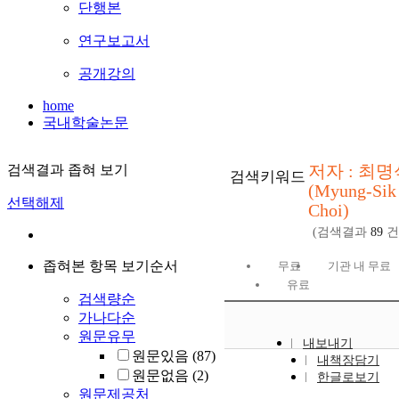
단행본
연구보고서
공개강의
home
국내학술논문
저자 : 최명
검색결과 좁혀 보기
검색키워드
(Myung-Sik
선택해제
Choi)
(검색결과
89
건
좁혀본 항목 보기순서
무료
기관 내 무료
유료
검색량순
가나다순
원문유무
내보내기
원문있음
(87)
내책장담기
원문없음
(2)
한글로보기
원문제공처