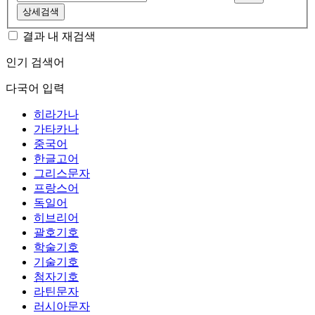
상세검색
결과 내 재검색
인기 검색어
다국어 입력
히라가나
가타카나
중국어
한글고어
그리스문자
프랑스어
독일어
히브리어
괄호기호
학술기호
기술기호
첨자기호
라틴문자
러시아문자