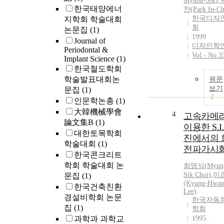
Myung-Sik
)
,
한국태양에너
찬(Park In-Ch
한국디자
지학회 학술대회
회
논문집
(1)
1999
Journal of
디자인학
Periodontal &
Vol.- No.3
Implant Science
(1)
한국철도학회
학술발표대회논
원문
보기
문집
(1)
2
인문학논총
(1)
大韓機械學會
4
고속카메
論文集B
(1)
이용한 S.I
대한토목학회
진에서의 
학술대회
(1)
전파가시
한국콘크리트
학회 학술대회 논
최명식
(
Myun
Sik
Choi
)
,
이
문집
(1)
(Kyung-Hwan
한국건축친환
Lee)
경설비학회 논문
한국자동
집
(1)
학회
과학과 과학교
1995