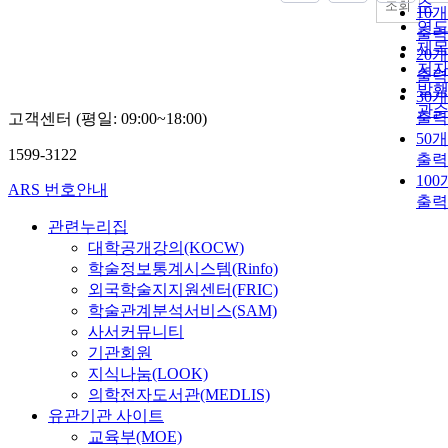
순
조회
10
연
출력
제
20
저
출력
발
30
관
출력
고객센터 (평일: 09:00~18:00)
50
1599-3122
출력
10
ARS 번호안내
출력
관련누리집
대학공개강의(KOCW)
학술정보통계시스템(Rinfo)
외국학술지지원센터(FRIC)
학술관계분석서비스(SAM)
사서커뮤니티
기관회원
지식나눔(LOOK)
의학전자도서관(MEDLIS)
유관기관 사이트
교육부(MOE)