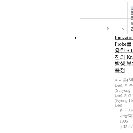
5
Ionizatio
Probe를
용한 S.I
진의 Kn
발생 부
측정
이시훈(Si
Lee), 이
(Suryong
Lee),이
(Kyung-H
Lee)
한국자
차공학
1995
p.32-37