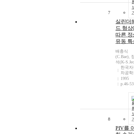
7
실린더
드 형상
따른 정
유동 특
배충식
(C.Bae),
석(K-S.Je
한국자
차공학
1995
p.46-53
8
PIV를 