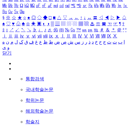
㎒
㎓
㎔
Ω
㏀
㏁
㎊
㎋
㎌
㏖
㏅
㎭
㎮
㎯
㏛
㎩
㎪
㎫
㎬
㏝
㏐
㏓
㏃
㏉
㏜
㏆
§
※
☆
★
○
●
◎
◇
◆
□
■
△
▽
→
←
↑
↓
↔
〓
◁
◀
▷
▶
♤
♠
♡
♥
♧
♣
⊙
◈
▣
◐
◑
▒
▤
▥
▨
▧
▦
▩
♨
☏
☎
☜
☞
¶
†
‡
↕
↗
↙
↖
↘
♭
♩
♪
♬
㉿
㈜
№
㏇
™
㏂
㏘
℡
＃
＆
＊
＠
ª
º
ⅰ
ⅱ
ⅲ
ⅳ
ⅴ
ⅵ
ⅶ
ⅷ
ⅸ
ⅹ
Ⅰ
Ⅱ
Ⅲ
Ⅳ
Ⅴ
Ⅵ
Ⅶ
Ⅷ
Ⅸ
Ⅹ
ا
ب
ت
ث
ج
ح
خ
د
ذ
ر
ز
س
ش
ص
ض
ط
ظ
ع
غ
ف
ق
ک
ل
م
ن
ه
و
ی
닫기
통합검색
국내학술논문
학위논문
해외학술논문
학술지