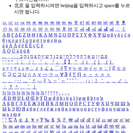
北京 을 입력하시려면
beijing
을 입력하시고 space를 누르
시면 됩니다.
ㅥ
ㅦ
ㅧ
ㅨ
ㅩ
ㅪ
ㅫ
ㅬ
ㅭ
ㅮ
ㅯ
ㅰ
ㅱ
ㅲ
ㅳ
ㅴ
ㅵ
ㅶ
ㅷ
ㅸ
ㅹ
ㅺ
ㅻ
ㅼ
ㅽ
ㅾ
ㅿ
ㆀ
ㆁ
ㆂ
ㆃ
ㆄ
ㆅ
ㆆ
ㆇ
ㆈ
ㆉ
ㆊ
ㆋ
ㆌ
ㆍ
ㆎ
Α
Β
Γ
Δ
Ε
Ζ
Η
Θ
Ι
Κ
Λ
Μ
Ν
Ξ
Ο
Π
Ρ
Σ
Τ
Υ
Φ
Χ
Ψ
Ω
α
β
γ
δ
ε
ζ
η
θ
ι
κ
λ
μ
ν
ξ
ο
π
ρ
σ
τ
υ
φ
χ
ψ
ω
á
à
Á
À
é
è
É
È
ç
Ç
ê
Ä
Ö
Ü
ä
ö
ü
ß
ְ
ֳ
ֲ
ֱ
ָ
ַ
ֵ
ֶ
ִ
ֹ
ּ
ֻ
ׂ
ׁ
ּ
ב
ה
נ
מ
צ
ת
ץ
ש
ד
ג
כ
ע
י
ח
ל
ך
ף
ק
ר
א
ט
ו
ן
ם
פ
‘
’
“
”
〔
〕
〈
〉
「
」
『
』
【
】
＂
（
）
［
］
｛
｝
±
×
÷
≠
≤
≥
∞
∴
♂
♀
∠
⊥
⌒
∂
∇
≡
≒
≪
≫
√
∽
∝
∵
∫
∬
∈
∋
⊆
⊇
⊂
⊃
∪
∩
∧
∨
￢
⇒
⇔
∀
∃
∮
∑
∏
＋
－
＜
＝
＞
、
。
·
‥
…
¨
〃
―
∥
＼
∼
´
～
ˇ
˘
˝
˚
˙
¸
˛
¡
¿
ː
！
＇
，
．
／
：
；
？
＾
＿
｀
｜
½
⅓
⅔
¼
¾
⅛
⅜
⅝
⅞
¹
²
³
⁴
ⁿ
₁
₂
₃
₄
Æ
Ð
Ħ
Ĳ
Ł
Ø
Œ
Þ
Ŧ
Ŋ
æ
đ
ð
ħ
ı
ĳ
ĸ
ŀ
ł
ø
œ
ß
þ
ŧ
ŋ
ŉ
А
Б
В
Г
Д
Е
Ё
Ж
З
И
Й
К
Л
М
Н
О
П
Р
С
Т
У
Ф
Х
Ц
Ч
Ш
Щ
Ъ
Ы
Ь
Э
Ю
Я
а
б
в
г
д
е
ё
ж
з
и
й
к
л
м
н
о
п
р
с
т
у
ф
х
ц
ч
ш
щ
ъ
ы
ь
э
ю
я
′
″
℃
Å
￠
￡
￥
¤
℉
‰
＄
％
Ｆ
￦
㎕
㎖
㎗
ℓ
㎘
㏄
㎣
㎤
㎥
㎦
㎙
㎚
㎛
㎜
㎝
㎞
㎟
㎠
㎡
㎢
㏊
㎍
㎎
㎏
㏏
㎈
㎉
㏈
㎧
㎨
㎰
㎱
㎲
㎳
㎴
㎵
㎶
㎷
㎸
㎹
㎀
㎁
㎂
㎃
㎄
㎺
㎻
㎽
㎾
㎿
㎐
㎑