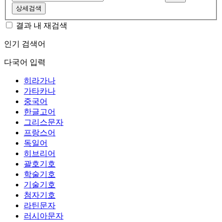
상세검색
결과 내 재검색
인기 검색어
다국어 입력
히라가나
가타카나
중국어
한글고어
그리스문자
프랑스어
독일어
히브리어
괄호기호
학술기호
기술기호
첨자기호
라틴문자
러시아문자