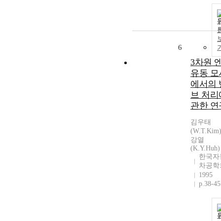
6
3차원 
유동 모
에서의 
브 처리
관한 연
김우태
(W.T.Kim
강열
(K.Y.Huh)
한국자
차공학
1995
p.38-45