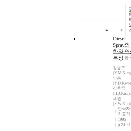
4
Diesel
Spray의
화와 연
특성 해
김용모
(Y.M.Kim
영동
(Y.D.Kwon
김후중
(H.J.Kim
세원
(S.W.Kim
한국자
차공학
1995
p.24-31