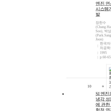
엔진 연
시스템
발
장한수
(Chang.Ha
Soo), 박
(Park.Sang
Joon)
한국자
차공학
1995
p.60-65
10
SI 엔진
냉각 성
에 관한
험적 연