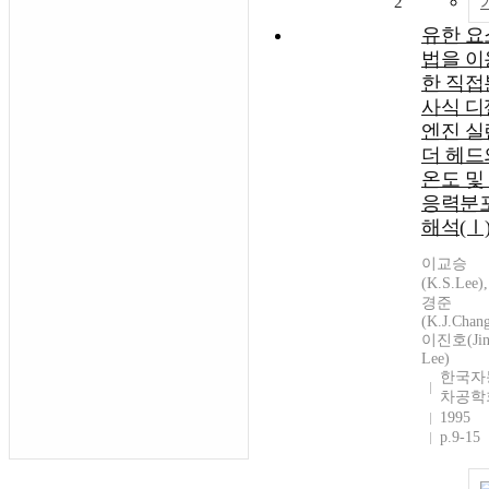
2
유한 요
법을 이
한 직접
사식 디
엔진 실
더 헤드
온도 및
응력분
해석(Ⅰ
이교승
(K.S.Lee)
경준
(K.J.Chang
이진호(Jin
Lee)
한국자
차공학
1995
p.9-15