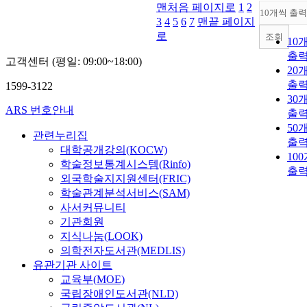
맨처음 페이지로
1
2
10개씩 출력
3
4
5
6
7
맨끝 페이지
로
조회
10
출
고객센터 (평일: 09:00~18:00)
20
출
1599-3122
30
ARS 번호안내
출
50
관련누리집
출
대학공개강의(KOCW)
10
학술정보통계시스템(Rinfo)
출
외국학술지지원센터(FRIC)
학술관계분석서비스(SAM)
사서커뮤니티
기관회원
지식나눔(LOOK)
의학전자도서관(MEDLIS)
유관기관 사이트
교육부(MOE)
국립장애인도서관(NLD)