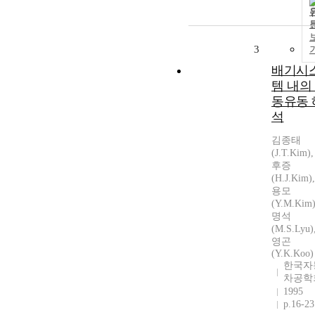
3
배기시
템 내의
동유동 
석
김종태
(J.T.Kim)
후증
(H.J.Kim
용모
(Y.M.Kim
명석
(M.S.Lyu
영곤
(Y.K.Koo)
한국자
차공학
1995
p.16-23