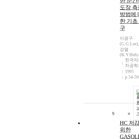
한 순간
도장 측
방법에 
한 기초
구
이광구
(G.G.Lee)
강열
(K.Y.Huh)
한국자
차공학
1995
p.54-59
9
HC 저
위한
GASOL