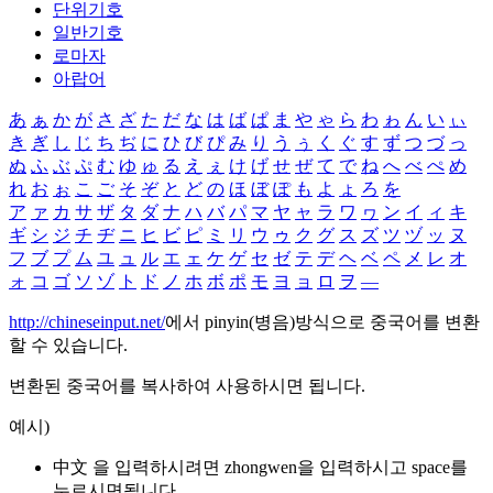
단위기호
일반기호
로마자
아랍어
あ
ぁ
か
が
さ
ざ
た
だ
な
は
ば
ぱ
ま
や
ゃ
ら
わ
ゎ
ん
い
ぃ
き
ぎ
し
じ
ち
ぢ
に
ひ
び
ぴ
み
り
う
ぅ
く
ぐ
す
ず
つ
づ
っ
ぬ
ふ
ぶ
ぷ
む
ゆ
ゅ
る
え
ぇ
け
げ
せ
ぜ
て
で
ね
へ
べ
ぺ
め
れ
お
ぉ
こ
ご
そ
ぞ
と
ど
の
ほ
ぼ
ぽ
も
よ
ょ
ろ
を
ア
ァ
カ
サ
ザ
タ
ダ
ナ
ハ
バ
パ
マ
ヤ
ャ
ラ
ワ
ヮ
ン
イ
ィ
キ
ギ
シ
ジ
チ
ヂ
ニ
ヒ
ビ
ピ
ミ
リ
ウ
ゥ
ク
グ
ス
ズ
ツ
ヅ
ッ
ヌ
フ
ブ
プ
ム
ユ
ュ
ル
エ
ェ
ケ
ゲ
セ
ゼ
テ
デ
ヘ
ベ
ペ
メ
レ
オ
ォ
コ
ゴ
ソ
ゾ
ト
ド
ノ
ホ
ボ
ポ
モ
ヨ
ョ
ロ
ヲ
―
http://chineseinput.net/
에서 pinyin(병음)방식으로 중국어를 변환
할 수 있습니다.
변환된 중국어를 복사하여 사용하시면 됩니다.
예시)
中文 을 입력하시려면
zhongwen
을 입력하시고 space를
누르시면됩니다.