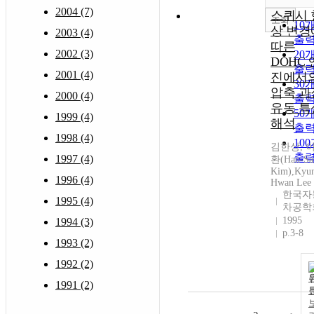
2004 (7)
스퀴시 
조회
10
상 변경
2003 (4)
출
따른
2002 (3)
20
DOHC 
출
2001 (4)
진에서
30
압축 과
2000 (4)
출
유동 특
50
1999 (4)
해석
출
1998 (4)
10
김한상, 
출
1997 (4)
환(Han-Sa
Kim),Kyu
1996 (4)
Hwan Lee
한국자
1995 (4)
차공학
1995
1994 (3)
p.3-8
1993 (2)
1992 (2)
1991 (2)