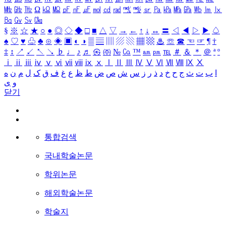
㎒
㎓
㎔
Ω
㏀
㏁
㎊
㎋
㎌
㏖
㏅
㎭
㎮
㎯
㏛
㎩
㎪
㎫
㎬
㏝
㏐
㏓
㏃
㏉
㏜
㏆
§
※
☆
★
○
●
◎
◇
◆
□
■
△
▽
→
←
↑
↓
↔
〓
◁
◀
▷
▶
♤
♠
♡
♥
♧
♣
⊙
◈
▣
◐
◑
▒
▤
▥
▨
▧
▦
▩
♨
☏
☎
☜
☞
¶
†
‡
↕
↗
↙
↖
↘
♭
♩
♪
♬
㉿
㈜
№
㏇
™
㏂
㏘
℡
＃
＆
＊
＠
ª
º
ⅰ
ⅱ
ⅲ
ⅳ
ⅴ
ⅵ
ⅶ
ⅷ
ⅸ
ⅹ
Ⅰ
Ⅱ
Ⅲ
Ⅳ
Ⅴ
Ⅵ
Ⅶ
Ⅷ
Ⅸ
Ⅹ
ا
ب
ت
ث
ج
ح
خ
د
ذ
ر
ز
س
ش
ص
ض
ط
ظ
ع
غ
ف
ق
ک
ل
م
ن
ه
و
ی
닫기
통합검색
국내학술논문
학위논문
해외학술논문
학술지