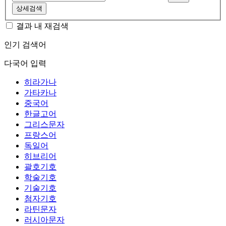
상세검색
결과 내 재검색
인기 검색어
다국어 입력
히라가나
가타카나
중국어
한글고어
그리스문자
프랑스어
독일어
히브리어
괄호기호
학술기호
기술기호
첨자기호
라틴문자
러시아문자