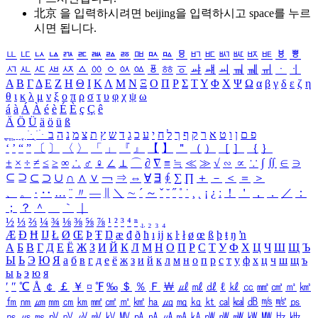
北京 을 입력하시려면
beijing
을 입력하시고 space를 누르
시면 됩니다.
ㅥ
ㅦ
ㅧ
ㅨ
ㅩ
ㅪ
ㅫ
ㅬ
ㅭ
ㅮ
ㅯ
ㅰ
ㅱ
ㅲ
ㅳ
ㅴ
ㅵ
ㅶ
ㅷ
ㅸ
ㅹ
ㅺ
ㅻ
ㅼ
ㅽ
ㅾ
ㅿ
ㆀ
ㆁ
ㆂ
ㆃ
ㆄ
ㆅ
ㆆ
ㆇ
ㆈ
ㆉ
ㆊ
ㆋ
ㆌ
ㆍ
ㆎ
Α
Β
Γ
Δ
Ε
Ζ
Η
Θ
Ι
Κ
Λ
Μ
Ν
Ξ
Ο
Π
Ρ
Σ
Τ
Υ
Φ
Χ
Ψ
Ω
α
β
γ
δ
ε
ζ
η
θ
ι
κ
λ
μ
ν
ξ
ο
π
ρ
σ
τ
υ
φ
χ
ψ
ω
á
à
Á
À
é
è
É
È
ç
Ç
ê
Ä
Ö
Ü
ä
ö
ü
ß
ְ
ֳ
ֲ
ֱ
ָ
ַ
ֵ
ֶ
ִ
ֹ
ּ
ֻ
ׂ
ׁ
ּ
ב
ה
נ
מ
צ
ת
ץ
ש
ד
ג
כ
ע
י
ח
ל
ך
ף
ק
ר
א
ט
ו
ן
ם
פ
‘
’
“
”
〔
〕
〈
〉
「
」
『
』
【
】
＂
（
）
［
］
｛
｝
±
×
÷
≠
≤
≥
∞
∴
♂
♀
∠
⊥
⌒
∂
∇
≡
≒
≪
≫
√
∽
∝
∵
∫
∬
∈
∋
⊆
⊇
⊂
⊃
∪
∩
∧
∨
￢
⇒
⇔
∀
∃
∮
∑
∏
＋
－
＜
＝
＞
、
。
·
‥
…
¨
〃
―
∥
＼
∼
´
～
ˇ
˘
˝
˚
˙
¸
˛
¡
¿
ː
！
＇
，
．
／
：
；
？
＾
＿
｀
｜
½
⅓
⅔
¼
¾
⅛
⅜
⅝
⅞
¹
²
³
⁴
ⁿ
₁
₂
₃
₄
Æ
Ð
Ħ
Ĳ
Ł
Ø
Œ
Þ
Ŧ
Ŋ
æ
đ
ð
ħ
ı
ĳ
ĸ
ŀ
ł
ø
œ
ß
þ
ŧ
ŋ
ŉ
А
Б
В
Г
Д
Е
Ё
Ж
З
И
Й
К
Л
М
Н
О
П
Р
С
Т
У
Ф
Х
Ц
Ч
Ш
Щ
Ъ
Ы
Ь
Э
Ю
Я
а
б
в
г
д
е
ё
ж
з
и
й
к
л
м
н
о
п
р
с
т
у
ф
х
ц
ч
ш
щ
ъ
ы
ь
э
ю
я
′
″
℃
Å
￠
￡
￥
¤
℉
‰
＄
％
Ｆ
￦
㎕
㎖
㎗
ℓ
㎘
㏄
㎣
㎤
㎥
㎦
㎙
㎚
㎛
㎜
㎝
㎞
㎟
㎠
㎡
㎢
㏊
㎍
㎎
㎏
㏏
㎈
㎉
㏈
㎧
㎨
㎰
㎱
㎲
㎳
㎴
㎵
㎶
㎷
㎸
㎹
㎀
㎁
㎂
㎃
㎄
㎺
㎻
㎽
㎾
㎿
㎐
㎑