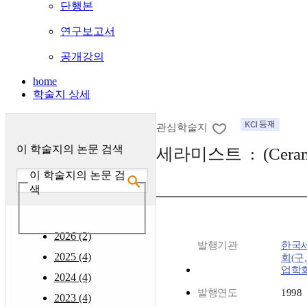
단행본
연구보고서
공개강의
home
학술지 상세
관심학술지
이 학술지의 논문 검색
세라미스트 : (Cerami
이 학술지의 논문 검
색
2026 (2)
발행기관
한국
2025 (4)
회(구
업학회
2024 (4)
발행연도
1998
2023 (4)