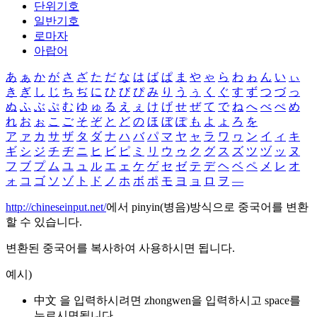
단위기호
일반기호
로마자
아랍어
あ
ぁ
か
が
さ
ざ
た
だ
な
は
ば
ぱ
ま
や
ゃ
ら
わ
ゎ
ん
い
ぃ
き
ぎ
し
じ
ち
ぢ
に
ひ
び
ぴ
み
り
う
ぅ
く
ぐ
す
ず
つ
づ
っ
ぬ
ふ
ぶ
ぷ
む
ゆ
ゅ
る
え
ぇ
け
げ
せ
ぜ
て
で
ね
へ
べ
ぺ
め
れ
お
ぉ
こ
ご
そ
ぞ
と
ど
の
ほ
ぼ
ぽ
も
よ
ょ
ろ
を
ア
ァ
カ
サ
ザ
タ
ダ
ナ
ハ
バ
パ
マ
ヤ
ャ
ラ
ワ
ヮ
ン
イ
ィ
キ
ギ
シ
ジ
チ
ヂ
ニ
ヒ
ビ
ピ
ミ
リ
ウ
ゥ
ク
グ
ス
ズ
ツ
ヅ
ッ
ヌ
フ
ブ
プ
ム
ユ
ュ
ル
エ
ェ
ケ
ゲ
セ
ゼ
テ
デ
ヘ
ベ
ペ
メ
レ
オ
ォ
コ
ゴ
ソ
ゾ
ト
ド
ノ
ホ
ボ
ポ
モ
ヨ
ョ
ロ
ヲ
―
http://chineseinput.net/
에서 pinyin(병음)방식으로 중국어를 변환
할 수 있습니다.
변환된 중국어를 복사하여 사용하시면 됩니다.
예시)
中文 을 입력하시려면
zhongwen
을 입력하시고 space를
누르시면됩니다.