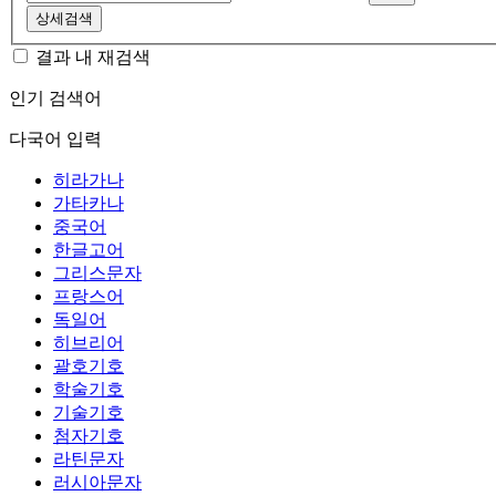
상세검색
결과 내 재검색
인기 검색어
다국어 입력
히라가나
가타카나
중국어
한글고어
그리스문자
프랑스어
독일어
히브리어
괄호기호
학술기호
기술기호
첨자기호
라틴문자
러시아문자