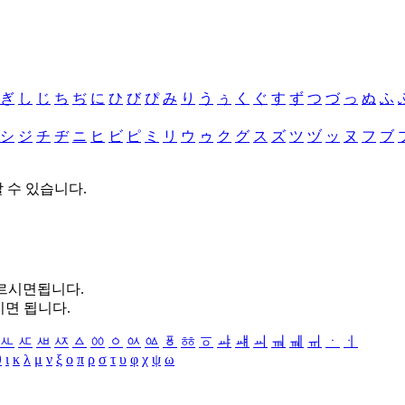
ぎ
し
じ
ち
ぢ
に
ひ
び
ぴ
み
り
う
ぅ
く
ぐ
す
ず
つ
づ
っ
ぬ
ふ
シ
ジ
チ
ヂ
ニ
ヒ
ビ
ピ
ミ
リ
ウ
ゥ
ク
グ
ス
ズ
ツ
ヅ
ッ
ヌ
フ
ブ
할 수 있습니다.
누르시면됩니다.
시면 됩니다.
ㅻ
ㅼ
ㅽ
ㅾ
ㅿ
ㆀ
ㆁ
ㆂ
ㆃ
ㆄ
ㆅ
ㆆ
ㆇ
ㆈ
ㆉ
ㆊ
ㆋ
ㆌ
ㆍ
ㆎ
θ
ι
κ
λ
μ
ν
ξ
ο
π
ρ
σ
τ
υ
φ
χ
ψ
ω