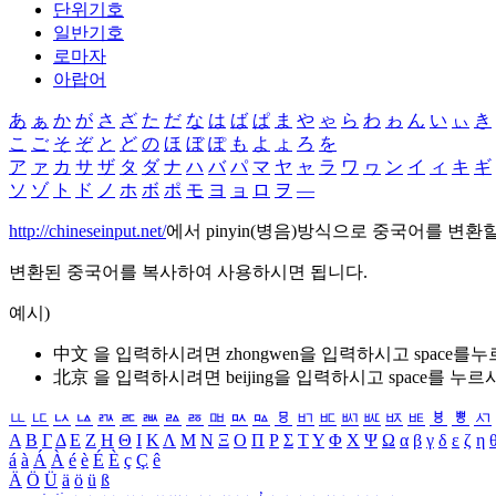
단위기호
일반기호
로마자
아랍어
あ
ぁ
か
が
さ
ざ
た
だ
な
は
ば
ぱ
ま
や
ゃ
ら
わ
ゎ
ん
い
ぃ
き
こ
ご
そ
ぞ
と
ど
の
ほ
ぼ
ぽ
も
よ
ょ
ろ
を
ア
ァ
カ
サ
ザ
タ
ダ
ナ
ハ
バ
パ
マ
ヤ
ャ
ラ
ワ
ヮ
ン
イ
ィ
キ
ギ
ソ
ゾ
ト
ド
ノ
ホ
ボ
ポ
モ
ヨ
ョ
ロ
ヲ
―
http://chineseinput.net/
에서 pinyin(병음)방식으로 중국어를 변환
변환된 중국어를 복사하여 사용하시면 됩니다.
예시)
中文 을 입력하시려면
zhongwen
을 입력하시고 space를
北京 을 입력하시려면
beijing
을 입력하시고 space를 누르
ㅥ
ㅦ
ㅧ
ㅨ
ㅩ
ㅪ
ㅫ
ㅬ
ㅭ
ㅮ
ㅯ
ㅰ
ㅱ
ㅲ
ㅳ
ㅴ
ㅵ
ㅶ
ㅷ
ㅸ
ㅹ
ㅺ
Α
Β
Γ
Δ
Ε
Ζ
Η
Θ
Ι
Κ
Λ
Μ
Ν
Ξ
Ο
Π
Ρ
Σ
Τ
Υ
Φ
Χ
Ψ
Ω
α
β
γ
δ
ε
ζ
η
á
à
Á
À
é
è
É
È
ç
Ç
ê
Ä
Ö
Ü
ä
ö
ü
ß