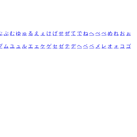
ぶ
ぷ
む
ゆ
ゅ
る
え
ぇ
け
げ
せ
ぜ
て
で
ね
へ
べ
ぺ
め
れ
お
ぉ
プ
ム
ユ
ュ
ル
エ
ェ
ケ
ゲ
セ
ゼ
テ
デ
ヘ
ベ
ペ
メ
レ
オ
ォ
コ
ゴ