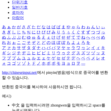
단위기호
일반기호
로마자
아랍어
あ
ぁ
か
が
さ
ざ
た
だ
な
は
ば
ぱ
ま
や
ゃ
ら
わ
ゎ
ん
い
ぃ
き
ぎ
し
じ
ち
ぢ
に
ひ
び
ぴ
み
り
う
ぅ
く
ぐ
す
ず
つ
づ
っ
ぬ
ふ
ぶ
ぷ
む
ゆ
ゅ
る
え
ぇ
け
げ
せ
ぜ
て
で
ね
へ
べ
ぺ
め
れ
お
ぉ
こ
ご
そ
ぞ
と
ど
の
ほ
ぼ
ぽ
も
よ
ょ
ろ
を
ア
ァ
カ
サ
ザ
タ
ダ
ナ
ハ
バ
パ
マ
ヤ
ャ
ラ
ワ
ヮ
ン
イ
ィ
キ
ギ
シ
ジ
チ
ヂ
ニ
ヒ
ビ
ピ
ミ
リ
ウ
ゥ
ク
グ
ス
ズ
ツ
ヅ
ッ
ヌ
フ
ブ
プ
ム
ユ
ュ
ル
エ
ェ
ケ
ゲ
セ
ゼ
テ
デ
ヘ
ベ
ペ
メ
レ
オ
ォ
コ
ゴ
ソ
ゾ
ト
ド
ノ
ホ
ボ
ポ
モ
ヨ
ョ
ロ
ヲ
―
http://chineseinput.net/
에서 pinyin(병음)방식으로 중국어를 변환
할 수 있습니다.
변환된 중국어를 복사하여 사용하시면 됩니다.
예시)
中文 을 입력하시려면
zhongwen
을 입력하시고 space를
누르시면됩니다.