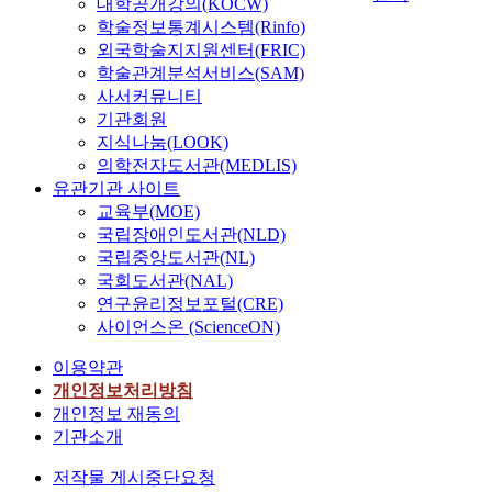
대학공개강의(KOCW)
학술정보통계시스템(Rinfo)
외국학술지지원센터(FRIC)
학술관계분석서비스(SAM)
사서커뮤니티
기관회원
지식나눔(LOOK)
의학전자도서관(MEDLIS)
유관기관 사이트
교육부(MOE)
국립장애인도서관(NLD)
국립중앙도서관(NL)
국회도서관(NAL)
연구윤리정보포털(CRE)
사이언스온 (ScienceON)
이용약관
개인정보처리방침
개인정보 재동의
기관소개
저작물 게시중단요청