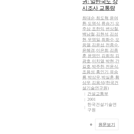
권: 일반국도 상
시조사 교통량
최대순
,
최도혁
,
윤여
환
,
도명식
,
류승기
,
오
주삼
,
조한익
,
변상철
,
백남철
,
김현석
,
김성
현
,
우영일
,
최화수
,
오
응열
,
김윤섭
,
전종수
,
윤혜경
,
이은희
,
김종
훈
,
윤영민
,
김희정
,
김
광호
,
이치열
,
박현
,
간
길호
,
박주한
,
전윤식
,
조용성
,
홍인기
,
유승
룡
,
박상우
,
박실훈
,
황
상우
,
김용석(한국건
설기술연구원)
건설교통부
2001
한국건설기술연
구원
원문보기