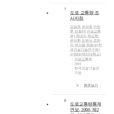
7
도로 교통량 조
사지침
김일중
,
유성호
,
안정
훈
,
김철민(건설교통
부)
,
최대순
,
최도혁
,
윤여환
,
도명식
,
조한
익
,
변상철
,
최화수(한
국건설기술연구원)
,
손영태(명지대학교)
건설교통부
2001
한국건설기술연
구원
원문보기
8
도로교통량통계
연보, 2000, 제2