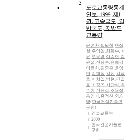
2
도로교통량통계
연보, 1999, 제I
권: 고속국도, 일
반국도, 지방도
교통량
윤여환
,
백남철
,
변상
철
,
우영일
,
최화수
,
이
윤
,
오응열
,
이승헌
,
김
윤섭
,
전종수
,
윤혜경
,
이은희
,
김종훈
,
윤영
민
,
김희정
,
김신
,
김광
호
,
이치열
,
박현
,
간길
호
,
최장옥
,
최찬식
,
박
주한
,
전윤식
,
조용성
,
홍인기
,
유정천
,
외
,
6
명(한국건설기술연
구원)
건설교통부
2000
한국건설기술연
구원