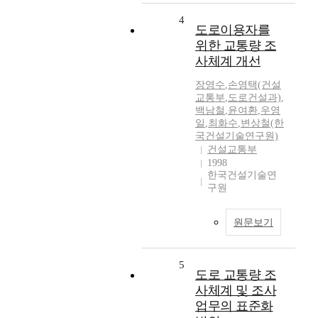
4
도로이용자를
위한 교통량 조
사체계 개선
장영수
,
손영택(건설
교통부
,
도로건설과)
,
백남철
,
윤여환
,
우영
일
,
최화수
,
변상철(한
국건설기술연구원)
건설교통부
1998
한국건설기술연
구원
원문보기
5
도로 교통량 조
사체계 및 조사
업무의 표준화