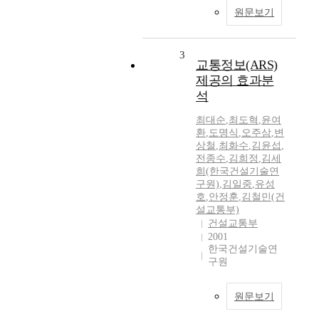
원문보기
3
교통정보(ARS)
제공의 효과분
석
최대순
,
최도혁
,
윤여
환
,
도명식
,
오주삼
,
변
상철
,
최화수
,
김윤섭
,
전종수
,
김희정
,
김세
희(한국건설기술연
구원)
,
김일중
,
유성
호
,
안정훈
,
김철민(건
설교통부)
건설교통부
2001
한국건설기술연
구원
원문보기