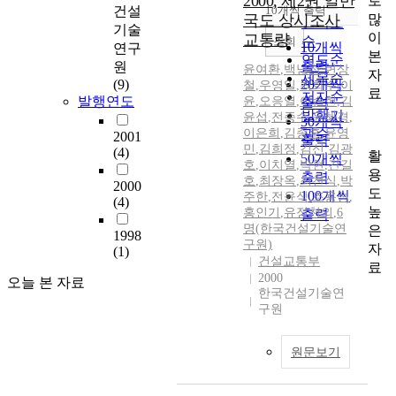
2000, 제2권 일반
로
순
건설
10개씩 출력
내림차순
많
국도 상시조사
인기도
기술
이
교통량
순
조회
10개씩
연구
본
연도순
출력
원
윤여환
,
백남철
,
변상
자
제목순
(9)
20개씩
철
,
우영일
,
최화수
,
이
료
저자순
발행연도
윤
,
오응열
,
이승헌
,
김
출력
발행기
윤섭
,
전종수
,
윤혜경
,
30개씩
이은희
,
김종훈
관순
,
윤영
2001
출력
민
,
김희정
,
김신
,
김광
(4)
활
50개씩
호
,
이치열
,
박현
,
간길
용
출력
호
,
최장옥
,
최찬식
,
박
2000
도
100개씩
주한
,
전윤식
,
조용성
,
(4)
높
홍인기
,
유정천외
,
6
출력
명(한국건설기술연
은
1998
구원)
자
(1)
건설교통부
료
2000
오늘 본 자료
한국건설기술연
구원
원문보기