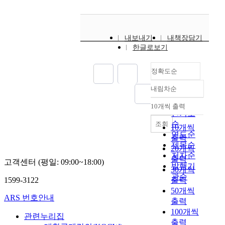
내보내기
내책장담기
한글로보기
정확도순
내림차순
정확도
순
10개씩 출력
내림차순
인기도
순
조회
10개씩
연도순
출력
제목순
20개씩
저자순
출력
고객센터 (평일: 09:00~18:00)
발행기
30개씩
관순
1599-3122
출력
50개씩
ARS 번호안내
출력
100개씩
관련누리집
출력