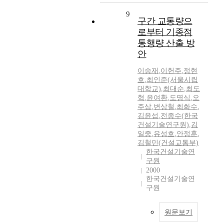
9
구간 교통량으
로부터 기종점
통행량 산출 방
안
이승재
,
이헌주
,
정현
호
,
최인준(서울시립
대학교)
,
최대순
,
최도
혁
,
윤여환
,
도명식
,
오
주삼
,
변상철
,
최화수
,
김윤섭
,
전종수(한국
건설기술연구원)
,
김
일중
,
유성호
,
안정훈
,
김철민(건설교통부)
한국건설기술연
구원
2000
한국건설기술연
구원
원문보기