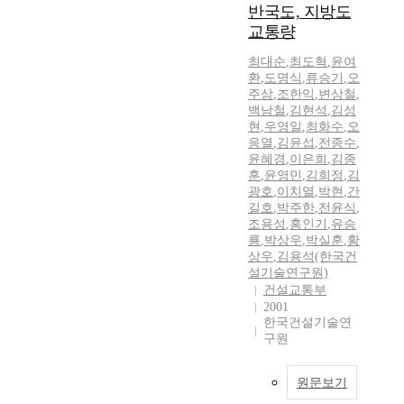
반국도, 지방도
교통량
최대순
,
최도혁
,
윤여
환
,
도명식
,
류승기
,
오
주삼
,
조한익
,
변상철
,
백남철
,
김현석
,
김성
현
,
우영일
,
최화수
,
오
응열
,
김윤섭
,
전종수
,
윤혜경
,
이은희
,
김종
훈
,
윤영민
,
김희정
,
김
광호
,
이치열
,
박현
,
간
길호
,
박주한
,
전윤식
,
조용성
,
홍인기
,
유승
룡
,
박상우
,
박실훈
,
황
상우
,
김용석(한국건
설기술연구원)
건설교통부
2001
한국건설기술연
구원
원문보기