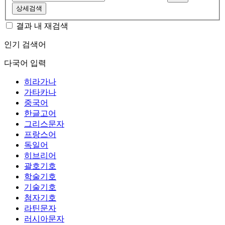
상세검색
결과 내 재검색
인기 검색어
다국어 입력
히라가나
가타카나
중국어
한글고어
그리스문자
프랑스어
독일어
히브리어
괄호기호
학술기호
기술기호
첨자기호
라틴문자
러시아문자