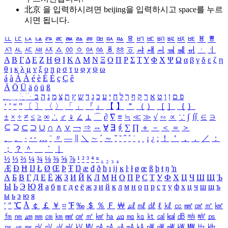
北京 을 입력하시려면
beijing
을 입력하시고 space를 누르
시면 됩니다.
ㅥ
ㅦ
ㅧ
ㅨ
ㅩ
ㅪ
ㅫ
ㅬ
ㅭ
ㅮ
ㅯ
ㅰ
ㅱ
ㅲ
ㅳ
ㅴ
ㅵ
ㅶ
ㅷ
ㅸ
ㅹ
ㅺ
ㅻ
ㅼ
ㅽ
ㅾ
ㅿ
ㆀ
ㆁ
ㆂ
ㆃ
ㆄ
ㆅ
ㆆ
ㆇ
ㆈ
ㆉ
ㆊ
ㆋ
ㆌ
ㆍ
ㆎ
Α
Β
Γ
Δ
Ε
Ζ
Η
Θ
Ι
Κ
Λ
Μ
Ν
Ξ
Ο
Π
Ρ
Σ
Τ
Υ
Φ
Χ
Ψ
Ω
α
β
γ
δ
ε
ζ
η
θ
ι
κ
λ
μ
ν
ξ
ο
π
ρ
σ
τ
υ
φ
χ
ψ
ω
á
à
Á
À
é
è
É
È
ç
Ç
ê
Ä
Ö
Ü
ä
ö
ü
ß
ְ
ֳ
ֲ
ֱ
ָ
ַ
ֵ
ֶ
ִ
ֹ
ּ
ֻ
ׂ
ׁ
ּ
ב
ה
נ
מ
צ
ת
ץ
ש
ד
ג
כ
ע
י
ח
ל
ך
ף
ק
ר
א
ט
ו
ן
ם
פ
‘
’
“
”
〔
〕
〈
〉
「
」
『
』
【
】
＂
（
）
［
］
｛
｝
±
×
÷
≠
≤
≥
∞
∴
♂
♀
∠
⊥
⌒
∂
∇
≡
≒
≪
≫
√
∽
∝
∵
∫
∬
∈
∋
⊆
⊇
⊂
⊃
∪
∩
∧
∨
￢
⇒
⇔
∀
∃
∮
∑
∏
＋
－
＜
＝
＞
、
。
·
‥
…
¨
〃
―
∥
＼
∼
´
～
ˇ
˘
˝
˚
˙
¸
˛
¡
¿
ː
！
＇
，
．
／
：
；
？
＾
＿
｀
｜
½
⅓
⅔
¼
¾
⅛
⅜
⅝
⅞
¹
²
³
⁴
ⁿ
₁
₂
₃
₄
Æ
Ð
Ħ
Ĳ
Ł
Ø
Œ
Þ
Ŧ
Ŋ
æ
đ
ð
ħ
ı
ĳ
ĸ
ŀ
ł
ø
œ
ß
þ
ŧ
ŋ
ŉ
А
Б
В
Г
Д
Е
Ё
Ж
З
И
Й
К
Л
М
Н
О
П
Р
С
Т
У
Ф
Х
Ц
Ч
Ш
Щ
Ъ
Ы
Ь
Э
Ю
Я
а
б
в
г
д
е
ё
ж
з
и
й
к
л
м
н
о
п
р
с
т
у
ф
х
ц
ч
ш
щ
ъ
ы
ь
э
ю
я
′
″
℃
Å
￠
￡
￥
¤
℉
‰
＄
％
Ｆ
￦
㎕
㎖
㎗
ℓ
㎘
㏄
㎣
㎤
㎥
㎦
㎙
㎚
㎛
㎜
㎝
㎞
㎟
㎠
㎡
㎢
㏊
㎍
㎎
㎏
㏏
㎈
㎉
㏈
㎧
㎨
㎰
㎱
㎲
㎳
㎴
㎵
㎶
㎷
㎸
㎹
㎀
㎁
㎂
㎃
㎄
㎺
㎻
㎽
㎾
㎿
㎐
㎑