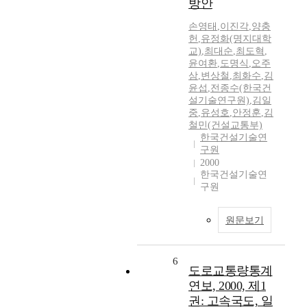
방안
손영태
,
이진각
,
양충
헌
,
유정화(명지대학
교)
,
최대순
,
최도혁
,
윤여환
,
도명식
,
오주
삼
,
변상철
,
최화수
,
김
윤섭
,
전종수(한국건
설기술연구원)
,
김일
중
,
유성호
,
안정훈
,
김
철민(건설교통부)
한국건설기술연
구원
2000
한국건설기술연
구원
원문보기
6
도로교통량통계
연보, 2000, 제1
권: 고속국도, 일