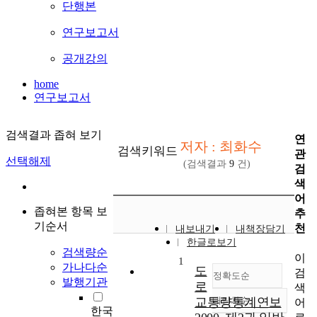
단행본
연구보고서
공개강의
home
연구보고서
검색결과 좁혀 보기
연
저자 : 최화수
검색키워드
관
선택해제
(검색결과
9
건)
검
색
어
좁혀본 항목 보
추
기순서
천
내보내기
내책장담기
한글로보기
검색량순
이
1
가나다순
도
검
정확도순
발행기관
로
색
교통량통계연보
내림차순
어
정확도
한국