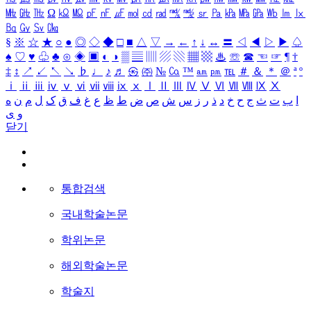
㎒
㎓
㎔
Ω
㏀
㏁
㎊
㎋
㎌
㏖
㏅
㎭
㎮
㎯
㏛
㎩
㎪
㎫
㎬
㏝
㏐
㏓
㏃
㏉
㏜
㏆
§
※
☆
★
○
●
◎
◇
◆
□
■
△
▽
→
←
↑
↓
↔
〓
◁
◀
▷
▶
♤
♠
♡
♥
♧
♣
⊙
◈
▣
◐
◑
▒
▤
▥
▨
▧
▦
▩
♨
☏
☎
☜
☞
¶
†
‡
↕
↗
↙
↖
↘
♭
♩
♪
♬
㉿
㈜
№
㏇
™
㏂
㏘
℡
＃
＆
＊
＠
ª
º
ⅰ
ⅱ
ⅲ
ⅳ
ⅴ
ⅵ
ⅶ
ⅷ
ⅸ
ⅹ
Ⅰ
Ⅱ
Ⅲ
Ⅳ
Ⅴ
Ⅵ
Ⅶ
Ⅷ
Ⅸ
Ⅹ
ا
ب
ت
ث
ج
ح
خ
د
ذ
ر
ز
س
ش
ص
ض
ط
ظ
ع
غ
ف
ق
ک
ل
م
ن
ه
و
ی
닫기
통합검색
국내학술논문
학위논문
해외학술논문
학술지