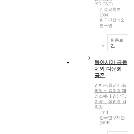
(SK
,
C&C)
건설교통부
2004
한국건설기술
연구원
원문보
기
9
동아시아 공동
체와 다문화
공존
김병곤
,
황정미
,
플
라워스
,
김미경
,
제
임스패러
,
김남국
,
이종두
,
정인경
,
김
희강
2013
한국연구재단
(NRF)