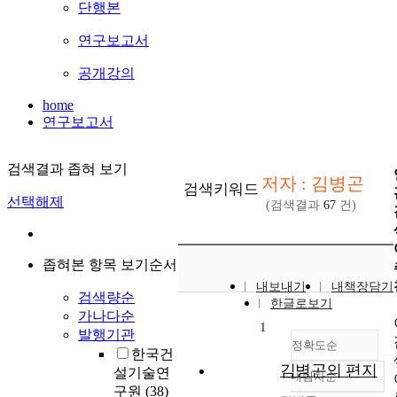
단행본
연구보고서
공개강의
home
연구보고서
검색결과 좁혀 보기
저자 : 김병곤
검색키워드
선택해제
(검색결과
67
건)
좁혀본 항목 보기순서
내보내기
내책장담기
검색량순
한글로보기
가나다순
1
발행기관
정확도순
한국건
김병곤의 편지
설기술연
내림차순
정확도
구원
(38)