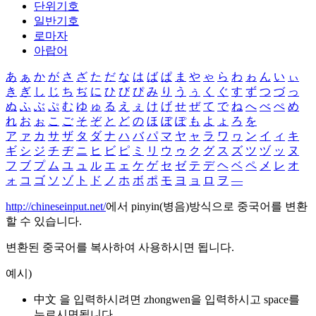
단위기호
일반기호
로마자
아랍어
あ
ぁ
か
が
さ
ざ
た
だ
な
は
ば
ぱ
ま
や
ゃ
ら
わ
ゎ
ん
い
ぃ
き
ぎ
し
じ
ち
ぢ
に
ひ
び
ぴ
み
り
う
ぅ
く
ぐ
す
ず
つ
づ
っ
ぬ
ふ
ぶ
ぷ
む
ゆ
ゅ
る
え
ぇ
け
げ
せ
ぜ
て
で
ね
へ
べ
ぺ
め
れ
お
ぉ
こ
ご
そ
ぞ
と
ど
の
ほ
ぼ
ぽ
も
よ
ょ
ろ
を
ア
ァ
カ
サ
ザ
タ
ダ
ナ
ハ
バ
パ
マ
ヤ
ャ
ラ
ワ
ヮ
ン
イ
ィ
キ
ギ
シ
ジ
チ
ヂ
ニ
ヒ
ビ
ピ
ミ
リ
ウ
ゥ
ク
グ
ス
ズ
ツ
ヅ
ッ
ヌ
フ
ブ
プ
ム
ユ
ュ
ル
エ
ェ
ケ
ゲ
セ
ゼ
テ
デ
ヘ
ベ
ペ
メ
レ
オ
ォ
コ
ゴ
ソ
ゾ
ト
ド
ノ
ホ
ボ
ポ
モ
ヨ
ョ
ロ
ヲ
―
http://chineseinput.net/
에서 pinyin(병음)방식으로 중국어를 변환
할 수 있습니다.
변환된 중국어를 복사하여 사용하시면 됩니다.
예시)
中文 을 입력하시려면
zhongwen
을 입력하시고 space를
누르시면됩니다.