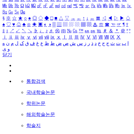
㎒
㎓
㎔
Ω
㏀
㏁
㎊
㎋
㎌
㏖
㏅
㎭
㎮
㎯
㏛
㎩
㎪
㎫
㎬
㏝
㏐
㏓
㏃
㏉
㏜
㏆
§
※
☆
★
○
●
◎
◇
◆
□
■
△
▽
→
←
↑
↓
↔
〓
◁
◀
▷
▶
♤
♠
♡
♥
♧
♣
⊙
◈
▣
◐
◑
▒
▤
▥
▨
▧
▦
▩
♨
☏
☎
☜
☞
¶
†
‡
↕
↗
↙
↖
↘
♭
♩
♪
♬
㉿
㈜
№
㏇
™
㏂
㏘
℡
＃
＆
＊
＠
ª
º
ⅰ
ⅱ
ⅲ
ⅳ
ⅴ
ⅵ
ⅶ
ⅷ
ⅸ
ⅹ
Ⅰ
Ⅱ
Ⅲ
Ⅳ
Ⅴ
Ⅵ
Ⅶ
Ⅷ
Ⅸ
Ⅹ
ا
ب
ت
ث
ج
ح
خ
د
ذ
ر
ز
س
ش
ص
ض
ط
ظ
ع
غ
ف
ق
ک
ل
م
ن
ه
و
ی
닫기
통합검색
국내학술논문
학위논문
해외학술논문
학술지