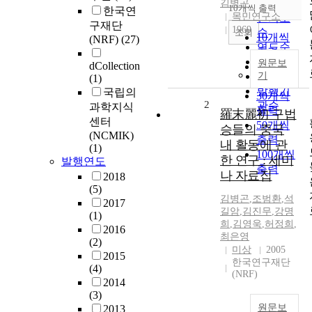
순
김병곤
10개씩 출력
한국연
내림차순
목민연구소
인기도
구재단
1969
순
조회
10개씩
(NRF)
(27)
연도순
출력
제목순
원문보
dCollection
20개씩
저자순
기
(1)
출력
발행기
국립의
30개씩
2
관순
과학지식
출력
羅末麗初 구법
센터
50개씩
승들의 중국
(NCMIK)
출력
내 활동에 관
(1)
100개씩
한 연구 : 세미
발행연도
출력
나 자료집
2018
(5)
김병곤
,
조범환
,
석
2017
길암
,
김진무
,
강명
(1)
희
,
김영욱
,
허정희
,
2016
최은영
(2)
미상
2005
2015
한국연구재단
(4)
(NRF)
2014
(3)
원문보
2013