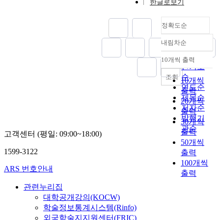
한글로보기
정확도순
내림차순
정확도
순
10개씩 출력
내림차순
인기도
순
조회
10개씩
연도순
출력
제목순
20개씩
저자순
출력
발행기
30개씩
관순
출력
고객센터 (평일: 09:00~18:00)
50개씩
1599-3122
출력
100개씩
ARS 번호안내
출력
관련누리집
대학공개강의(KOCW)
학술정보통계시스템(Rinfo)
외국학술지지원센터(FRIC)