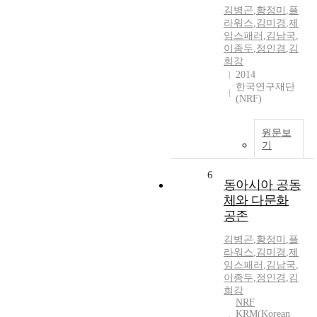
김병곤
,
황정미
,
플
라워스
,
김미경
,
제
임스패러
,
김남국
,
이종두
,
정인경
,
김
희강
2014
한국연구재단
(NRF)
원문보
기
6
동아시아 공동
체와 다문화
공존
김병곤
,
황정미
,
플
라워스
,
김미경
,
제
임스패러
,
김남국
,
이종두
,
정인경
,
김
희강
NRF
KRM(Korean