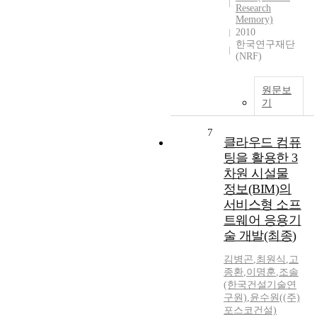
Research
Memory)
2010
한국연구재단
(NRF)
원문보
기
7
클라우드 컴퓨
팅을 활용한 3
차원 시설물
정보(BIM)의
서비스형 소프
트웨어 응용기
술 개발(최종)
김병곤
,
최원식
,
고
종환
,
이명훈
,
조솔
(한국건설기술연
구원)
,
윤수원((주)
포스코건설)