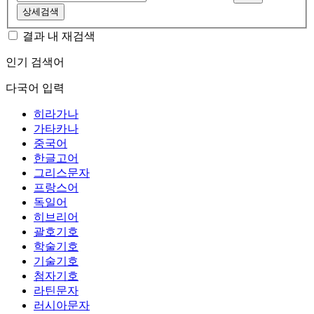
상세검색
결과 내 재검색
인기 검색어
다국어 입력
히라가나
가타카나
중국어
한글고어
그리스문자
프랑스어
독일어
히브리어
괄호기호
학술기호
기술기호
첨자기호
라틴문자
러시아문자