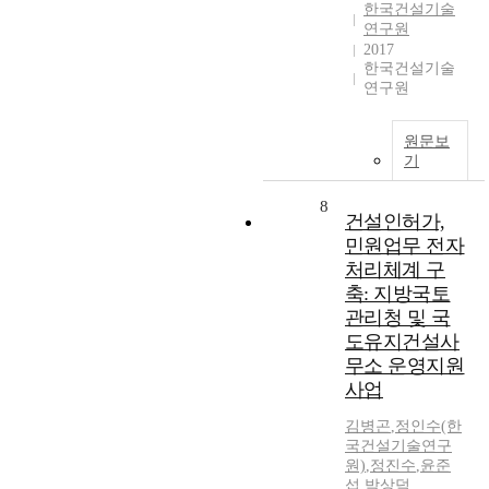
한국건설기술
연구원
2017
한국건설기술
연구원
원문보
기
8
건설인허가,
민원업무 전자
처리체계 구
축: 지방국토
관리청 및 국
도유지건설사
무소 운영지원
사업
김병곤
,
정인수(한
국건설기술연구
원)
,
정진수
,
윤준
섭
,
박상덕