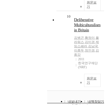
원문보
기
10
Deliberative
Multiculturalism
in Britain
김병곤
,
황정미
,
플
라워스
,
김미경
,
제
임스패러
,
김남국
,
이종두
,
정인경
,
김
희강
2011
한국연구재단
(NRF)
원문보
기
내보내기
내책장담기