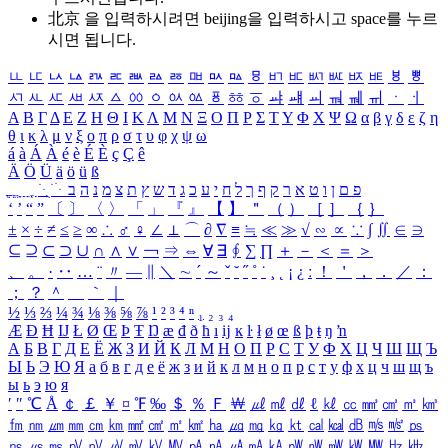
北京 을 입력하시려면
beijing
을 입력하시고 space를 누르
시면 됩니다.
ㅥ
ㅦ
ㅧ
ㅨ
ㅩ
ㅪ
ㅫ
ㅬ
ㅭ
ㅮ
ㅯ
ㅰ
ㅱ
ㅲ
ㅳ
ㅴ
ㅵ
ㅶ
ㅷ
ㅸ
ㅹ
ㅺ
ㅻ
ㅼ
ㅽ
ㅾ
ㅿ
ㆀ
ㆁ
ㆂ
ㆃ
ㆄ
ㆅ
ㆆ
ㆇ
ㆈ
ㆉ
ㆊ
ㆋ
ㆌ
ㆍ
ㆎ
Α
Β
Γ
Δ
Ε
Ζ
Η
Θ
Ι
Κ
Λ
Μ
Ν
Ξ
Ο
Π
Ρ
Σ
Τ
Υ
Φ
Χ
Ψ
Ω
α
β
γ
δ
ε
ζ
η
θ
ι
κ
λ
μ
ν
ξ
ο
π
ρ
σ
τ
υ
φ
χ
ψ
ω
á
à
Á
À
é
è
É
È
ç
Ç
ê
Ä
Ö
Ü
ä
ö
ü
ß
ְ
ֳ
ֲ
ֱ
ָ
ַ
ֵ
ֶ
ִ
ֹ
ּ
ֻ
ׂ
ׁ
ּ
ב
ה
נ
מ
צ
ת
ץ
ש
ד
ג
כ
ע
י
ח
ל
ך
ף
ק
ר
א
ט
ו
ן
ם
פ
‘
’
“
”
〔
〕
〈
〉
「
」
『
』
【
】
＂
（
）
［
］
｛
｝
±
×
÷
≠
≤
≥
∞
∴
♂
♀
∠
⊥
⌒
∂
∇
≡
≒
≪
≫
√
∽
∝
∵
∫
∬
∈
∋
⊆
⊇
⊂
⊃
∪
∩
∧
∨
￢
⇒
⇔
∀
∃
∮
∑
∏
＋
－
＜
＝
＞
、
。
·
‥
…
¨
〃
―
∥
＼
∼
´
～
ˇ
˘
˝
˚
˙
¸
˛
¡
¿
ː
！
＇
，
．
／
：
；
？
＾
＿
｀
｜
½
⅓
⅔
¼
¾
⅛
⅜
⅝
⅞
¹
²
³
⁴
ⁿ
₁
₂
₃
₄
Æ
Ð
Ħ
Ĳ
Ł
Ø
Œ
Þ
Ŧ
Ŋ
æ
đ
ð
ħ
ı
ĳ
ĸ
ŀ
ł
ø
œ
ß
þ
ŧ
ŋ
ŉ
А
Б
В
Г
Д
Е
Ё
Ж
З
И
Й
К
Л
М
Н
О
П
Р
С
Т
У
Ф
Х
Ц
Ч
Ш
Щ
Ъ
Ы
Ь
Э
Ю
Я
а
б
в
г
д
е
ё
ж
з
и
й
к
л
м
н
о
п
р
с
т
у
ф
х
ц
ч
ш
щ
ъ
ы
ь
э
ю
я
′
″
℃
Å
￠
￡
￥
¤
℉
‰
＄
％
Ｆ
￦
㎕
㎖
㎗
ℓ
㎘
㏄
㎣
㎤
㎥
㎦
㎙
㎚
㎛
㎜
㎝
㎞
㎟
㎠
㎡
㎢
㏊
㎍
㎎
㎏
㏏
㎈
㎉
㏈
㎧
㎨
㎰
㎱
㎲
㎳
㎴
㎵
㎶
㎷
㎸
㎹
㎀
㎁
㎂
㎃
㎄
㎺
㎻
㎽
㎾
㎿
㎐
㎑