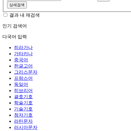
상세검색
결과 내 재검색
인기 검색어
다국어 입력
히라가나
가타카나
중국어
한글고어
그리스문자
프랑스어
독일어
히브리어
괄호기호
학술기호
기술기호
첨자기호
라틴문자
러시아문자