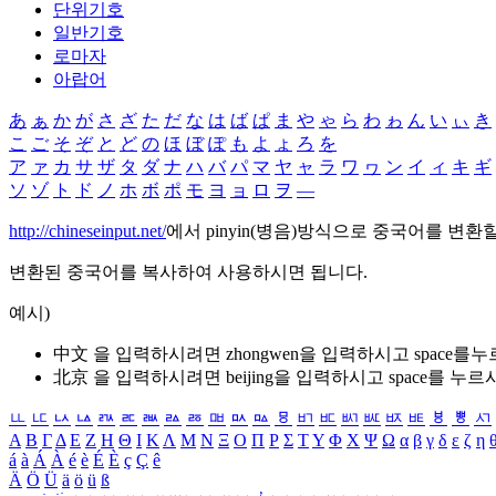
단위기호
일반기호
로마자
아랍어
あ
ぁ
か
が
さ
ざ
た
だ
な
は
ば
ぱ
ま
や
ゃ
ら
わ
ゎ
ん
い
ぃ
き
こ
ご
そ
ぞ
と
ど
の
ほ
ぼ
ぽ
も
よ
ょ
ろ
を
ア
ァ
カ
サ
ザ
タ
ダ
ナ
ハ
バ
パ
マ
ヤ
ャ
ラ
ワ
ヮ
ン
イ
ィ
キ
ギ
ソ
ゾ
ト
ド
ノ
ホ
ボ
ポ
モ
ヨ
ョ
ロ
ヲ
―
http://chineseinput.net/
에서 pinyin(병음)방식으로 중국어를 변환
변환된 중국어를 복사하여 사용하시면 됩니다.
예시)
中文 을 입력하시려면
zhongwen
을 입력하시고 space를
北京 을 입력하시려면
beijing
을 입력하시고 space를 누르
ㅥ
ㅦ
ㅧ
ㅨ
ㅩ
ㅪ
ㅫ
ㅬ
ㅭ
ㅮ
ㅯ
ㅰ
ㅱ
ㅲ
ㅳ
ㅴ
ㅵ
ㅶ
ㅷ
ㅸ
ㅹ
ㅺ
Α
Β
Γ
Δ
Ε
Ζ
Η
Θ
Ι
Κ
Λ
Μ
Ν
Ξ
Ο
Π
Ρ
Σ
Τ
Υ
Φ
Χ
Ψ
Ω
α
β
γ
δ
ε
ζ
η
á
à
Á
À
é
è
É
È
ç
Ç
ê
Ä
Ö
Ü
ä
ö
ü
ß