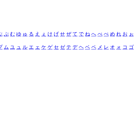
ぶ
ぷ
む
ゆ
ゅ
る
え
ぇ
け
げ
せ
ぜ
て
で
ね
へ
べ
ぺ
め
れ
お
ぉ
プ
ム
ユ
ュ
ル
エ
ェ
ケ
ゲ
セ
ゼ
テ
デ
ヘ
ベ
ペ
メ
レ
オ
ォ
コ
ゴ