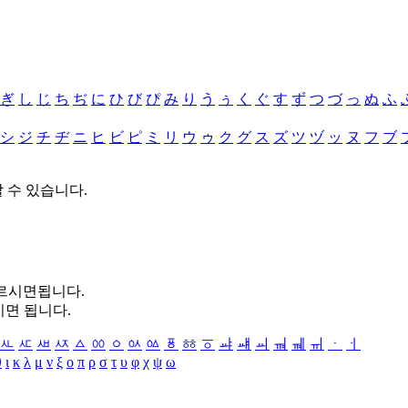
ぎ
し
じ
ち
ぢ
に
ひ
び
ぴ
み
り
う
ぅ
く
ぐ
す
ず
つ
づ
っ
ぬ
ふ
シ
ジ
チ
ヂ
ニ
ヒ
ビ
ピ
ミ
リ
ウ
ゥ
ク
グ
ス
ズ
ツ
ヅ
ッ
ヌ
フ
ブ
할 수 있습니다.
누르시면됩니다.
시면 됩니다.
ㅻ
ㅼ
ㅽ
ㅾ
ㅿ
ㆀ
ㆁ
ㆂ
ㆃ
ㆄ
ㆅ
ㆆ
ㆇ
ㆈ
ㆉ
ㆊ
ㆋ
ㆌ
ㆍ
ㆎ
θ
ι
κ
λ
μ
ν
ξ
ο
π
ρ
σ
τ
υ
φ
χ
ψ
ω