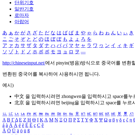
단위기호
일반기호
로마자
아랍어
あ
ぁ
か
が
さ
ざ
た
だ
な
は
ば
ぱ
ま
や
ゃ
ら
わ
ゎ
ん
い
ぃ
き
こ
ご
そ
ぞ
と
ど
の
ほ
ぼ
ぽ
も
よ
ょ
ろ
を
ア
ァ
カ
サ
ザ
タ
ダ
ナ
ハ
バ
パ
マ
ヤ
ャ
ラ
ワ
ヮ
ン
イ
ィ
キ
ギ
ソ
ゾ
ト
ド
ノ
ホ
ボ
ポ
モ
ヨ
ョ
ロ
ヲ
―
http://chineseinput.net/
에서 pinyin(병음)방식으로 중국어를 변환
변환된 중국어를 복사하여 사용하시면 됩니다.
예시)
中文 을 입력하시려면
zhongwen
을 입력하시고 space를
北京 을 입력하시려면
beijing
을 입력하시고 space를 누르
ㅥ
ㅦ
ㅧ
ㅨ
ㅩ
ㅪ
ㅫ
ㅬ
ㅭ
ㅮ
ㅯ
ㅰ
ㅱ
ㅲ
ㅳ
ㅴ
ㅵ
ㅶ
ㅷ
ㅸ
ㅹ
ㅺ
Α
Β
Γ
Δ
Ε
Ζ
Η
Θ
Ι
Κ
Λ
Μ
Ν
Ξ
Ο
Π
Ρ
Σ
Τ
Υ
Φ
Χ
Ψ
Ω
α
β
γ
δ
ε
ζ
η
á
à
Á
À
é
è
É
È
ç
Ç
ê
Ä
Ö
Ü
ä
ö
ü
ß