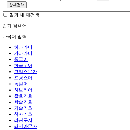
상세검색
결과 내 재검색
인기 검색어
다국어 입력
히라가나
가타카나
중국어
한글고어
그리스문자
프랑스어
독일어
히브리어
괄호기호
학술기호
기술기호
첨자기호
라틴문자
러시아문자