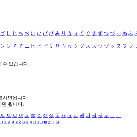
ぎ
し
じ
ち
ぢ
に
ひ
び
ぴ
み
り
う
ぅ
く
ぐ
す
ず
つ
づ
っ
ぬ
ふ
シ
ジ
チ
ヂ
ニ
ヒ
ビ
ピ
ミ
リ
ウ
ゥ
ク
グ
ス
ズ
ツ
ヅ
ッ
ヌ
フ
ブ
할 수 있습니다.
누르시면됩니다.
시면 됩니다.
ㅻ
ㅼ
ㅽ
ㅾ
ㅿ
ㆀ
ㆁ
ㆂ
ㆃ
ㆄ
ㆅ
ㆆ
ㆇ
ㆈ
ㆉ
ㆊ
ㆋ
ㆌ
ㆍ
ㆎ
θ
ι
κ
λ
μ
ν
ξ
ο
π
ρ
σ
τ
υ
φ
χ
ψ
ω