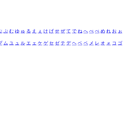
ぶ
ぷ
む
ゆ
ゅ
る
え
ぇ
け
げ
せ
ぜ
て
で
ね
へ
べ
ぺ
め
れ
お
ぉ
プ
ム
ユ
ュ
ル
エ
ェ
ケ
ゲ
セ
ゼ
テ
デ
ヘ
ベ
ペ
メ
レ
オ
ォ
コ
ゴ