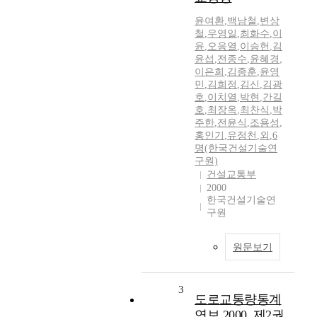
윤여환
,
백남철
,
변상
철
,
우영일
,
최화수
,
이
윤
,
오응열
,
이승헌
,
김
윤섭
,
전종수
,
윤혜경
,
이은희
,
김종훈
,
윤영
민
,
김희정
,
김신
,
김광
호
,
이치열
,
박현
,
간길
호
,
최장옥
,
최찬식
,
박
주한
,
전윤식
,
조용성
,
홍인기
,
유정천
,
외
,
6
명(한국건설기술연
구원)
건설교통부
2000
한국건설기술연
구원
원문보기
3
도로교통량통계
연보 2000, 제2권