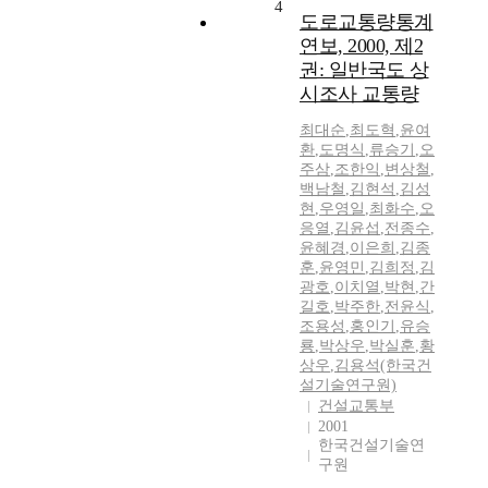
4
도로교통량통계
연보, 2000, 제2
권: 일반국도 상
시조사 교통량
최대순
,
최도혁
,
윤여
환
,
도명식
,
류승기
,
오
주삼
,
조한익
,
변상철
,
백남철
,
김현석
,
김성
현
,
우영일
,
최화수
,
오
응열
,
김윤섭
,
전종수
,
윤혜경
,
이은희
,
김종
훈
,
윤영민
,
김희정
,
김
광호
,
이치열
,
박현
,
간
길호
,
박주한
,
전윤식
,
조용성
,
홍인기
,
유승
룡
,
박상우
,
박실훈
,
황
상우
,
김용석(한국건
설기술연구원)
건설교통부
2001
한국건설기술연
구원