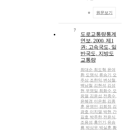
원문보기
7
도로교통량통계
연보, 2000, 제1
권: 고속국도, 일
반국도, 지방도
교통량
최대순
,
최도혁
,
윤여
환
,
도명식
,
류승기
,
오
주삼
,
조한익
,
변상철
,
백남철
,
김현석
,
김성
현
,
우영일
,
최화수
,
오
응열
,
김윤섭
,
전종수
,
윤혜경
,
이은희
,
김종
훈
,
윤영민
,
김희정
,
김
광호
,
이치열
,
박현
,
간
길호
,
박주한
,
전윤식
,
조용성
,
홍인기
,
유승
룡
,
박상우
,
박실훈
,
황