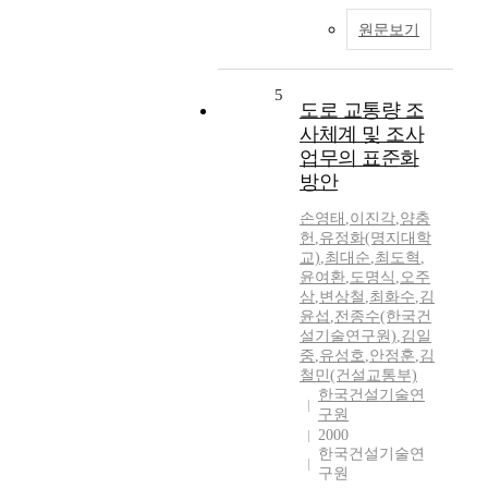
원문보기
5
도로 교통량 조
사체계 및 조사
업무의 표준화
방안
손영태
,
이진각
,
양충
헌
,
유정화(명지대학
교)
,
최대순
,
최도혁
,
윤여환
,
도명식
,
오주
삼
,
변상철
,
최화수
,
김
윤섭
,
전종수(한국건
설기술연구원)
,
김일
중
,
유성호
,
안정훈
,
김
철민(건설교통부)
한국건설기술연
구원
2000
한국건설기술연
구원