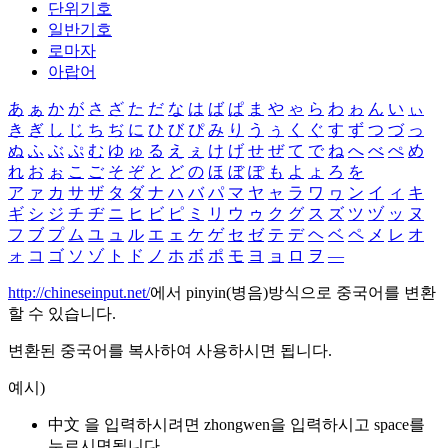
단위기호
일반기호
로마자
아랍어
あ
ぁ
か
が
さ
ざ
た
だ
な
は
ば
ぱ
ま
や
ゃ
ら
わ
ゎ
ん
い
ぃ
き
ぎ
し
じ
ち
ぢ
に
ひ
び
ぴ
み
り
う
ぅ
く
ぐ
す
ず
つ
づ
っ
ぬ
ふ
ぶ
ぷ
む
ゆ
ゅ
る
え
ぇ
け
げ
せ
ぜ
て
で
ね
へ
べ
ぺ
め
れ
お
ぉ
こ
ご
そ
ぞ
と
ど
の
ほ
ぼ
ぽ
も
よ
ょ
ろ
を
ア
ァ
カ
サ
ザ
タ
ダ
ナ
ハ
バ
パ
マ
ヤ
ャ
ラ
ワ
ヮ
ン
イ
ィ
キ
ギ
シ
ジ
チ
ヂ
ニ
ヒ
ビ
ピ
ミ
リ
ウ
ゥ
ク
グ
ス
ズ
ツ
ヅ
ッ
ヌ
フ
ブ
プ
ム
ユ
ュ
ル
エ
ェ
ケ
ゲ
セ
ゼ
テ
デ
ヘ
ベ
ペ
メ
レ
オ
ォ
コ
ゴ
ソ
ゾ
ト
ド
ノ
ホ
ボ
ポ
モ
ヨ
ョ
ロ
ヲ
―
http://chineseinput.net/
에서 pinyin(병음)방식으로 중국어를 변환
할 수 있습니다.
변환된 중국어를 복사하여 사용하시면 됩니다.
예시)
中文 을 입력하시려면
zhongwen
을 입력하시고 space를
누르시면됩니다.