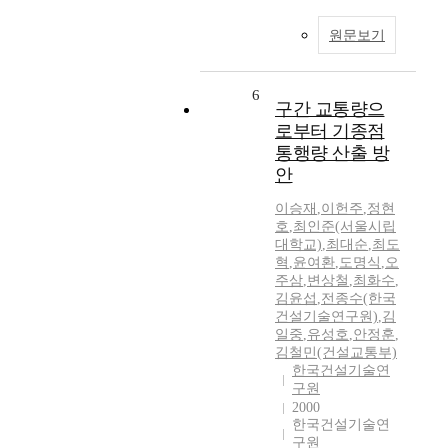
원문보기
6
구간 교통량으
로부터 기종점
통행량 산출 방
안
이승재
,
이헌주
,
정현
호
,
최인준(서울시립
대학교)
,
최대순
,
최도
혁
,
윤여환
,
도명식
,
오
주삼
,
변상철
,
최화수
,
김윤섭
,
전종수(한국
건설기술연구원)
,
김
일중
,
유성호
,
안정훈
,
김철민(건설교통부)
한국건설기술연
구원
2000
한국건설기술연
구원