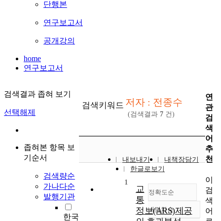
단행본
연구보고서
공개강의
home
연구보고서
검색결과 좁혀 보기
연
저자 : 전종수
검색키워드
관
선택해제
(검색결과
7
건)
검
색
어
좁혀본 항목 보
추
기순서
천
내보내기
내책장담기
한글로보기
검색량순
이
1
가나다순
교
검
정확도순
발행기관
통
색
정보(ARS)제공
내림차순
어
정확도
한국