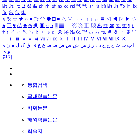
㎒
㎓
㎔
Ω
㏀
㏁
㎊
㎋
㎌
㏖
㏅
㎭
㎮
㎯
㏛
㎩
㎪
㎫
㎬
㏝
㏐
㏓
㏃
㏉
㏜
㏆
§
※
☆
★
○
●
◎
◇
◆
□
■
△
▽
→
←
↑
↓
↔
〓
◁
◀
▷
▶
♤
♠
♡
♥
♧
♣
⊙
◈
▣
◐
◑
▒
▤
▥
▨
▧
▦
▩
♨
☏
☎
☜
☞
¶
†
‡
↕
↗
↙
↖
↘
♭
♩
♪
♬
㉿
㈜
№
㏇
™
㏂
㏘
℡
＃
＆
＊
＠
ª
º
ⅰ
ⅱ
ⅲ
ⅳ
ⅴ
ⅵ
ⅶ
ⅷ
ⅸ
ⅹ
Ⅰ
Ⅱ
Ⅲ
Ⅳ
Ⅴ
Ⅵ
Ⅶ
Ⅷ
Ⅸ
Ⅹ
ا
ب
ت
ث
ج
ح
خ
د
ذ
ر
ز
س
ش
ص
ض
ط
ظ
ع
غ
ف
ق
ک
ل
م
ن
ه
و
ی
닫기
통합검색
국내학술논문
학위논문
해외학술논문
학술지