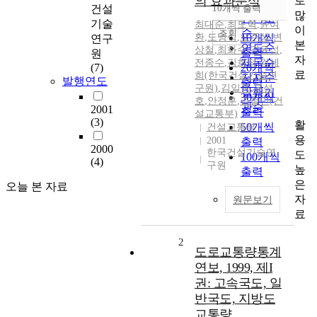
의 효과분석
로
순
건설
10개씩 출력
내림차순
많
인기도
기술
최대순
,
최도혁
,
윤여
이
순
조회
환
,
도명식
,
오주삼
10개씩
,
변
연구
본
연도순
상철
,
최화수
,
김윤섭
,
출력
원
자
제목순
전종수
,
김희정
,
김세
(7)
20개씩
료
희(한국건설기술연
저자순
발행연도
출력
구원)
,
김일중
,
유성
발행기
30개씩
호
,
안정훈
,
김철민(건
관순
2001
출력
설교통부)
(3)
활
50개씩
건설교통부
용
2001
출력
2000
한국건설기술연
도
100개씩
(4)
구원
높
출력
은
오늘 본 자료
자
원문보기
료
2
도로교통량통계
연보, 1999, 제I
권: 고속국도, 일
반국도, 지방도
교통량