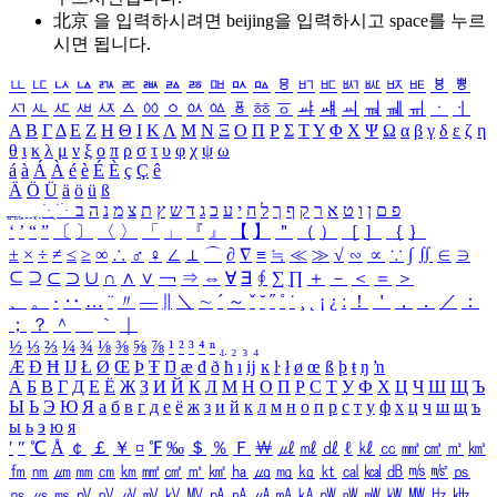
北京 을 입력하시려면
beijing
을 입력하시고 space를 누르
시면 됩니다.
ㅥ
ㅦ
ㅧ
ㅨ
ㅩ
ㅪ
ㅫ
ㅬ
ㅭ
ㅮ
ㅯ
ㅰ
ㅱ
ㅲ
ㅳ
ㅴ
ㅵ
ㅶ
ㅷ
ㅸ
ㅹ
ㅺ
ㅻ
ㅼ
ㅽ
ㅾ
ㅿ
ㆀ
ㆁ
ㆂ
ㆃ
ㆄ
ㆅ
ㆆ
ㆇ
ㆈ
ㆉ
ㆊ
ㆋ
ㆌ
ㆍ
ㆎ
Α
Β
Γ
Δ
Ε
Ζ
Η
Θ
Ι
Κ
Λ
Μ
Ν
Ξ
Ο
Π
Ρ
Σ
Τ
Υ
Φ
Χ
Ψ
Ω
α
β
γ
δ
ε
ζ
η
θ
ι
κ
λ
μ
ν
ξ
ο
π
ρ
σ
τ
υ
φ
χ
ψ
ω
á
à
Á
À
é
è
É
È
ç
Ç
ê
Ä
Ö
Ü
ä
ö
ü
ß
ְ
ֳ
ֲ
ֱ
ָ
ַ
ֵ
ֶ
ִ
ֹ
ּ
ֻ
ׂ
ׁ
ּ
ב
ה
נ
מ
צ
ת
ץ
ש
ד
ג
כ
ע
י
ח
ל
ך
ף
ק
ר
א
ט
ו
ן
ם
פ
‘
’
“
”
〔
〕
〈
〉
「
」
『
』
【
】
＂
（
）
［
］
｛
｝
±
×
÷
≠
≤
≥
∞
∴
♂
♀
∠
⊥
⌒
∂
∇
≡
≒
≪
≫
√
∽
∝
∵
∫
∬
∈
∋
⊆
⊇
⊂
⊃
∪
∩
∧
∨
￢
⇒
⇔
∀
∃
∮
∑
∏
＋
－
＜
＝
＞
、
。
·
‥
…
¨
〃
―
∥
＼
∼
´
～
ˇ
˘
˝
˚
˙
¸
˛
¡
¿
ː
！
＇
，
．
／
：
；
？
＾
＿
｀
｜
½
⅓
⅔
¼
¾
⅛
⅜
⅝
⅞
¹
²
³
⁴
ⁿ
₁
₂
₃
₄
Æ
Ð
Ħ
Ĳ
Ł
Ø
Œ
Þ
Ŧ
Ŋ
æ
đ
ð
ħ
ı
ĳ
ĸ
ŀ
ł
ø
œ
ß
þ
ŧ
ŋ
ŉ
А
Б
В
Г
Д
Е
Ё
Ж
З
И
Й
К
Л
М
Н
О
П
Р
С
Т
У
Ф
Х
Ц
Ч
Ш
Щ
Ъ
Ы
Ь
Э
Ю
Я
а
б
в
г
д
е
ё
ж
з
и
й
к
л
м
н
о
п
р
с
т
у
ф
х
ц
ч
ш
щ
ъ
ы
ь
э
ю
я
′
″
℃
Å
￠
￡
￥
¤
℉
‰
＄
％
Ｆ
￦
㎕
㎖
㎗
ℓ
㎘
㏄
㎣
㎤
㎥
㎦
㎙
㎚
㎛
㎜
㎝
㎞
㎟
㎠
㎡
㎢
㏊
㎍
㎎
㎏
㏏
㎈
㎉
㏈
㎧
㎨
㎰
㎱
㎲
㎳
㎴
㎵
㎶
㎷
㎸
㎹
㎀
㎁
㎂
㎃
㎄
㎺
㎻
㎽
㎾
㎿
㎐
㎑