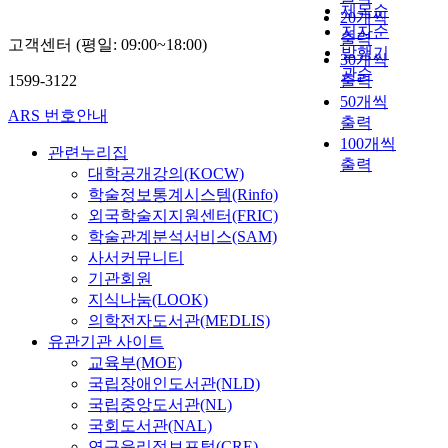
제목순
20개씩
저자순
출력
고객센터 (평일: 09:00~18:00)
발행기
30개씩
관순
1599-3122
출력
50개씩
ARS 번호안내
출력
100개씩
관련누리집
출력
대학공개강의(KOCW)
학술정보통계시스템(Rinfo)
외국학술지지원센터(FRIC)
학술관계분석서비스(SAM)
사서커뮤니티
기관회원
지식나눔(LOOK)
의학전자도서관(MEDLIS)
유관기관 사이트
교육부(MOE)
국립장애인도서관(NLD)
국립중앙도서관(NL)
국회도서관(NAL)
연구윤리정보포털(CRE)