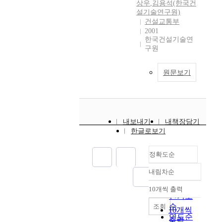
상우
,
김용석(한국건
설기술연구원)
건설교통부
2001
한국건설기술연
구원
원문보기
내보내기
내책장담기
한글로보기
정확도순
내림차순
정확도
순
10개씩 출력
내림차순
인기도
순
조회
10개씩
연도순
출력