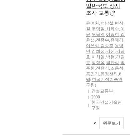
일반국도 상시
조사 교통량
윤여환
,
백남철
,
변상
철
,
우영일
,
최화수
,
이
윤
,
오응열
,
이승헌
,
김
윤섭
,
전종수
,
윤혜경
,
이은희
,
김종훈
,
윤영
민
,
김희정
,
김신
,
김광
호
,
이치열
,
박현
,
간길
호
,
최장옥
,
최찬식
,
박
주한
,
전윤식
,
조용성
,
홍인기
,
유정천외
,
6
명(한국건설기술연
구원)
건설교통부
2000
한국건설기술연
구원
원문보기