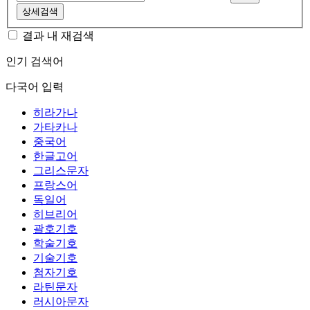
상세검색
결과 내 재검색
인기 검색어
다국어 입력
히라가나
가타카나
중국어
한글고어
그리스문자
프랑스어
독일어
히브리어
괄호기호
학술기호
기술기호
첨자기호
라틴문자
러시아문자