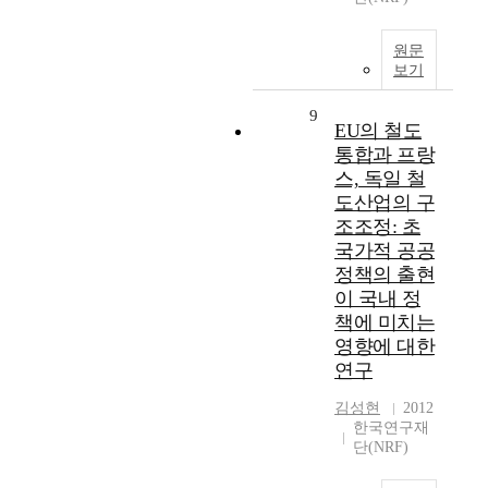
원문
보기
9
EU의 철도
통합과 프랑
스, 독일 철
도산업의 구
조조정: 초
국가적 공공
정책의 출현
이 국내 정
책에 미치는
영향에 대한
연구
김성현
2012
한국연구재
단(NRF)