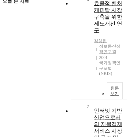
오늘 본 자료
효율적 벤처
캐피탈 시장
구축을 위한
제도개선 연
구
김성현
정보통신정
책연구원
2001
국가정책연
구포털
(NKIS)
원문
보기
7
인터넷 기반
산업으로서
의 지불결제
서비스 시장