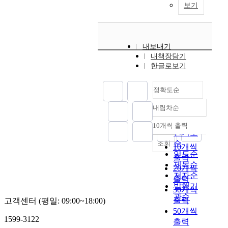
보기
내보내기
내책장담기
한글로보기
정확도순
내림차순
정확도
순
10개씩 출력
내림차순
인기도
순
조회
10개씩
연도순
출력
제목순
20개씩
저자순
출력
발행기
30개씩
관순
출력
고객센터 (평일: 09:00~18:00)
50개씩
1599-3122
출력