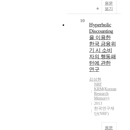
원문
보기
10
Hyperbolic
Discounting
을 이용한
한국 금융위
기 시 소비
자의 행동패
턴에 관한
연구
김성현
NRF
KRM(Korean
Research
Memory)
2013
한국연구재
단(NRF)
원문