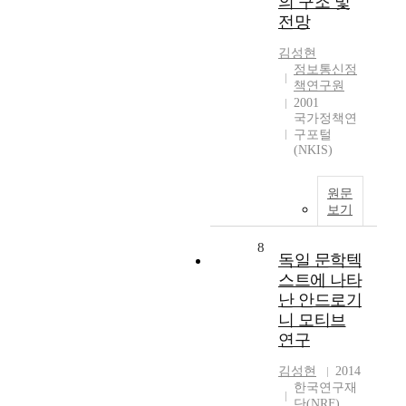
의 구조 및
전망
김성현
정보통신정
책연구원
2001
국가정책연
구포털
(NKIS)
원문
보기
8
독일 문학텍
스트에 나타
난 안드로기
니 모티브
연구
김성현
2014
한국연구재
단(NRF)