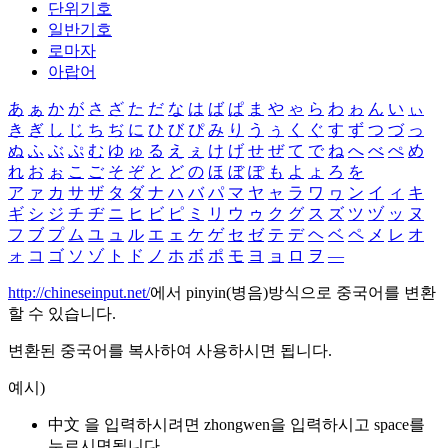
단위기호
일반기호
로마자
아랍어
あ
ぁ
か
が
さ
ざ
た
だ
な
は
ば
ぱ
ま
や
ゃ
ら
わ
ゎ
ん
い
ぃ
き
ぎ
し
じ
ち
ぢ
に
ひ
び
ぴ
み
り
う
ぅ
く
ぐ
す
ず
つ
づ
っ
ぬ
ふ
ぶ
ぷ
む
ゆ
ゅ
る
え
ぇ
け
げ
せ
ぜ
て
で
ね
へ
べ
ぺ
め
れ
お
ぉ
こ
ご
そ
ぞ
と
ど
の
ほ
ぼ
ぽ
も
よ
ょ
ろ
を
ア
ァ
カ
サ
ザ
タ
ダ
ナ
ハ
バ
パ
マ
ヤ
ャ
ラ
ワ
ヮ
ン
イ
ィ
キ
ギ
シ
ジ
チ
ヂ
ニ
ヒ
ビ
ピ
ミ
リ
ウ
ゥ
ク
グ
ス
ズ
ツ
ヅ
ッ
ヌ
フ
ブ
プ
ム
ユ
ュ
ル
エ
ェ
ケ
ゲ
セ
ゼ
テ
デ
ヘ
ベ
ペ
メ
レ
オ
ォ
コ
ゴ
ソ
ゾ
ト
ド
ノ
ホ
ボ
ポ
モ
ヨ
ョ
ロ
ヲ
―
http://chineseinput.net/
에서 pinyin(병음)방식으로 중국어를 변환
할 수 있습니다.
변환된 중국어를 복사하여 사용하시면 됩니다.
예시)
中文 을 입력하시려면
zhongwen
을 입력하시고 space를
누르시면됩니다.