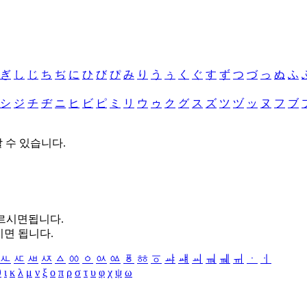
ぎ
し
じ
ち
ぢ
に
ひ
び
ぴ
み
り
う
ぅ
く
ぐ
す
ず
つ
づ
っ
ぬ
ふ
シ
ジ
チ
ヂ
ニ
ヒ
ビ
ピ
ミ
リ
ウ
ゥ
ク
グ
ス
ズ
ツ
ヅ
ッ
ヌ
フ
ブ
할 수 있습니다.
누르시면됩니다.
시면 됩니다.
ㅻ
ㅼ
ㅽ
ㅾ
ㅿ
ㆀ
ㆁ
ㆂ
ㆃ
ㆄ
ㆅ
ㆆ
ㆇ
ㆈ
ㆉ
ㆊ
ㆋ
ㆌ
ㆍ
ㆎ
θ
ι
κ
λ
μ
ν
ξ
ο
π
ρ
σ
τ
υ
φ
χ
ψ
ω