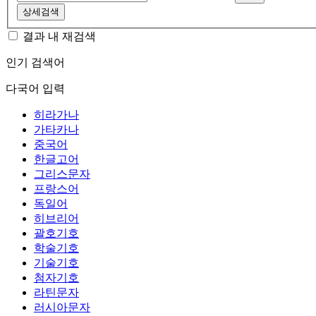
상세검색
결과 내 재검색
인기 검색어
다국어 입력
히라가나
가타카나
중국어
한글고어
그리스문자
프랑스어
독일어
히브리어
괄호기호
학술기호
기술기호
첨자기호
라틴문자
러시아문자