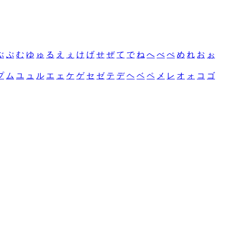
ぶ
ぷ
む
ゆ
ゅ
る
え
ぇ
け
げ
せ
ぜ
て
で
ね
へ
べ
ぺ
め
れ
お
ぉ
プ
ム
ユ
ュ
ル
エ
ェ
ケ
ゲ
セ
ゼ
テ
デ
ヘ
ベ
ペ
メ
レ
オ
ォ
コ
ゴ