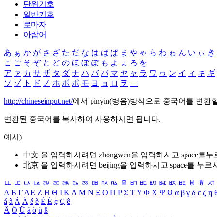
단위기호
일반기호
로마자
아랍어
あ
ぁ
か
が
さ
ざ
た
だ
な
は
ば
ぱ
ま
や
ゃ
ら
わ
ゎ
ん
い
ぃ
き
こ
ご
そ
ぞ
と
ど
の
ほ
ぼ
ぽ
も
よ
ょ
ろ
を
ア
ァ
カ
サ
ザ
タ
ダ
ナ
ハ
バ
パ
マ
ヤ
ャ
ラ
ワ
ヮ
ン
イ
ィ
キ
ギ
ソ
ゾ
ト
ド
ノ
ホ
ボ
ポ
モ
ヨ
ョ
ロ
ヲ
―
http://chineseinput.net/
에서 pinyin(병음)방식으로 중국어를 변환
변환된 중국어를 복사하여 사용하시면 됩니다.
예시)
中文 을 입력하시려면
zhongwen
을 입력하시고 space를
北京 을 입력하시려면
beijing
을 입력하시고 space를 누르
ㅥ
ㅦ
ㅧ
ㅨ
ㅩ
ㅪ
ㅫ
ㅬ
ㅭ
ㅮ
ㅯ
ㅰ
ㅱ
ㅲ
ㅳ
ㅴ
ㅵ
ㅶ
ㅷ
ㅸ
ㅹ
ㅺ
Α
Β
Γ
Δ
Ε
Ζ
Η
Θ
Ι
Κ
Λ
Μ
Ν
Ξ
Ο
Π
Ρ
Σ
Τ
Υ
Φ
Χ
Ψ
Ω
α
β
γ
δ
ε
ζ
η
á
à
Á
À
é
è
É
È
ç
Ç
ê
Ä
Ö
Ü
ä
ö
ü
ß