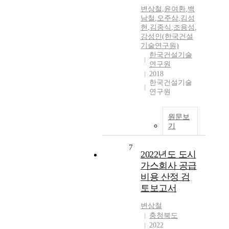
변상철
,
윤여환
,
백
남철
,
오주삼
,
김성
현
,
김종식
,
조용성
,
강성인(한국건설
기술연구원)
한국건설기술
연구원
2018
한국건설기술
연구원
원문보
기
7
2022년도 도시
가스회사 공급
비용 산정 검
토보고서
변상철
충청북도
2022