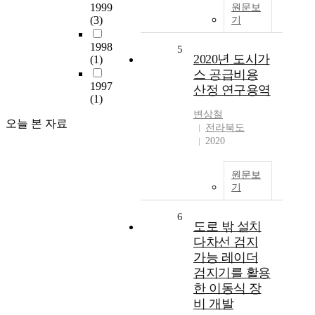
1999
원문보
(3)
기
1998
5
2020년 도시가
(1)
스 공급비용
1997
산정 연구용역
(1)
변상철
오늘 본 자료
전라북도
2020
원문보
기
6
도로 밖 설치
다차선 검지
가능 레이더
검지기를 활용
한 이동식 장
비 개발