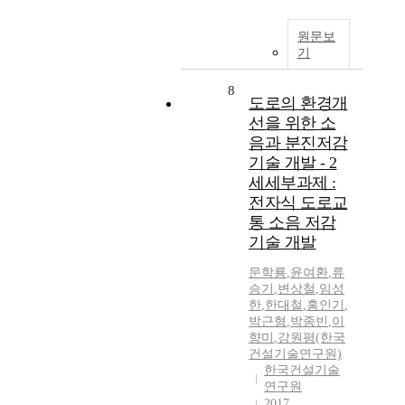
원문보
기
8
도로의 환경개
선을 위한 소
음과 분진저감
기술 개발 - 2
세세부과제 :
전자식 도로교
통 소음 저감
기술 개발
문학룡
,
윤여환
,
류
승기
,
변상철
,
임성
한
,
한대철
,
홍인기
,
박근형
,
박종빈
,
이
향미
,
강원평(한국
건설기술연구원)
한국건설기술
연구원
2017