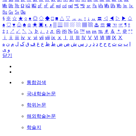
㎒
㎓
㎔
Ω
㏀
㏁
㎊
㎋
㎌
㏖
㏅
㎭
㎮
㎯
㏛
㎩
㎪
㎫
㎬
㏝
㏐
㏓
㏃
㏉
㏜
㏆
§
※
☆
★
○
●
◎
◇
◆
□
■
△
▽
→
←
↑
↓
↔
〓
◁
◀
▷
▶
♤
♠
♡
♥
♧
♣
⊙
◈
▣
◐
◑
▒
▤
▥
▨
▧
▦
▩
♨
☏
☎
☜
☞
¶
†
‡
↕
↗
↙
↖
↘
♭
♩
♪
♬
㉿
㈜
№
㏇
™
㏂
㏘
℡
＃
＆
＊
＠
ª
º
ⅰ
ⅱ
ⅲ
ⅳ
ⅴ
ⅵ
ⅶ
ⅷ
ⅸ
ⅹ
Ⅰ
Ⅱ
Ⅲ
Ⅳ
Ⅴ
Ⅵ
Ⅶ
Ⅷ
Ⅸ
Ⅹ
ا
ب
ت
ث
ج
ح
خ
د
ذ
ر
ز
س
ش
ص
ض
ط
ظ
ع
غ
ف
ق
ک
ل
م
ن
ه
و
ی
닫기
통합검색
국내학술논문
학위논문
해외학술논문
학술지