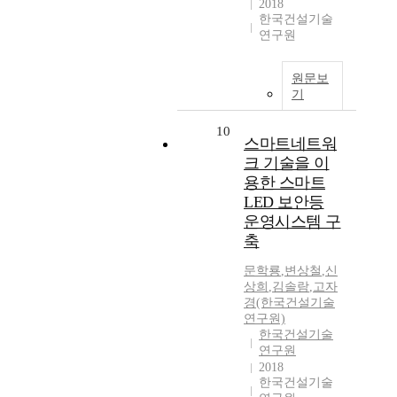
2018
한국건설기술
연구원
원문보
기
10
스마트네트워
크 기술을 이
용한 스마트
LED 보안등
운영시스템 구
축
문학룡
,
변상철
,
신
상희
,
김솔람
,
고자
경(한국건설기술
연구원)
한국건설기술
연구원
2018
한국건설기술