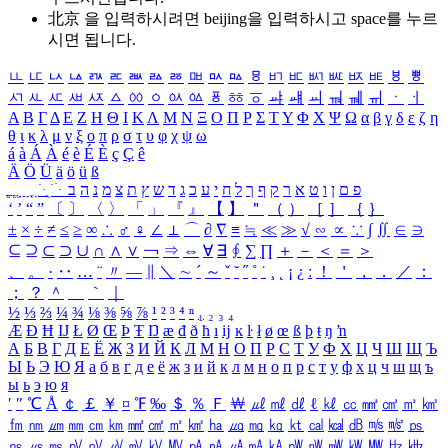
北京 을 입력하시려면
beijing
을 입력하시고 space를 누르
시면 됩니다.
ㅥ
ㅦ
ㅧ
ㅨ
ㅩ
ㅪ
ㅫ
ㅬ
ㅭ
ㅮ
ㅯ
ㅰ
ㅱ
ㅲ
ㅳ
ㅴ
ㅵ
ㅶ
ㅷ
ㅸ
ㅹ
ㅺ
ㅻ
ㅼ
ㅽ
ㅾ
ㅿ
ㆀ
ㆁ
ㆂ
ㆃ
ㆄ
ㆅ
ㆆ
ㆇ
ㆈ
ㆉ
ㆊ
ㆋ
ㆌ
ㆍ
ㆎ
Α
Β
Γ
Δ
Ε
Ζ
Η
Θ
Ι
Κ
Λ
Μ
Ν
Ξ
Ο
Π
Ρ
Σ
Τ
Υ
Φ
Χ
Ψ
Ω
α
β
γ
δ
ε
ζ
η
θ
ι
κ
λ
μ
ν
ξ
ο
π
ρ
σ
τ
υ
φ
χ
ψ
ω
á
à
Á
À
é
è
É
È
ç
Ç
ê
Ä
Ö
Ü
ä
ö
ü
ß
ְ
ֳ
ֲ
ֱ
ָ
ַ
ֵ
ֶ
ִ
ֹ
ּ
ֻ
ׂ
ׁ
ּ
ב
ה
נ
מ
צ
ת
ץ
ש
ד
ג
כ
ע
י
ח
ל
ך
ף
ק
ר
א
ט
ו
ן
ם
פ
‘
’
“
”
〔
〕
〈
〉
「
」
『
』
【
】
＂
（
）
［
］
｛
｝
±
×
÷
≠
≤
≥
∞
∴
♂
♀
∠
⊥
⌒
∂
∇
≡
≒
≪
≫
√
∽
∝
∵
∫
∬
∈
∋
⊆
⊇
⊂
⊃
∪
∩
∧
∨
￢
⇒
⇔
∀
∃
∮
∑
∏
＋
－
＜
＝
＞
、
。
·
‥
…
¨
〃
―
∥
＼
∼
´
～
ˇ
˘
˝
˚
˙
¸
˛
¡
¿
ː
！
＇
，
．
／
：
；
？
＾
＿
｀
｜
½
⅓
⅔
¼
¾
⅛
⅜
⅝
⅞
¹
²
³
⁴
ⁿ
₁
₂
₃
₄
Æ
Ð
Ħ
Ĳ
Ł
Ø
Œ
Þ
Ŧ
Ŋ
æ
đ
ð
ħ
ı
ĳ
ĸ
ŀ
ł
ø
œ
ß
þ
ŧ
ŋ
ŉ
А
Б
В
Г
Д
Е
Ё
Ж
З
И
Й
К
Л
М
Н
О
П
Р
С
Т
У
Ф
Х
Ц
Ч
Ш
Щ
Ъ
Ы
Ь
Э
Ю
Я
а
б
в
г
д
е
ё
ж
з
и
й
к
л
м
н
о
п
р
с
т
у
ф
х
ц
ч
ш
щ
ъ
ы
ь
э
ю
я
′
″
℃
Å
￠
￡
￥
¤
℉
‰
＄
％
Ｆ
￦
㎕
㎖
㎗
ℓ
㎘
㏄
㎣
㎤
㎥
㎦
㎙
㎚
㎛
㎜
㎝
㎞
㎟
㎠
㎡
㎢
㏊
㎍
㎎
㎏
㏏
㎈
㎉
㏈
㎧
㎨
㎰
㎱
㎲
㎳
㎴
㎵
㎶
㎷
㎸
㎹
㎀
㎁
㎂
㎃
㎄
㎺
㎻
㎽
㎾
㎿
㎐
㎑