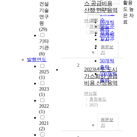
정확도
활용
스 공급비용
건설
순
도 높
산정 연구용역
10개씩 출력
기술
내림차순
인기도
은 자
연구
순
조회
변상철
료
10개씩
원
연도순
경상북도
출력
(29)
2025
제목순
20개씩
저자순
기타
출력
발행기
원문보
기관
30개씩
관순
기
(6)
출력
발행연도
50개씩
2
출력
2023년도 도시
2025
100개씩
가스회사 공급
(1)
출력
비용 산정용역
2023
변상철
(1)
충청북도
2023
2022
(1)
원문보
2021
기
(2)