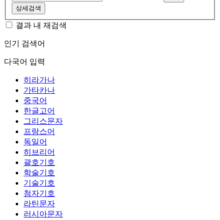
상세검색
결과 내 재검색
인기 검색어
다국어 입력
히라가나
가타카나
중국어
한글고어
그리스문자
프랑스어
독일어
히브리어
괄호기호
학술기호
기술기호
첨자기호
라틴문자
러시아문자