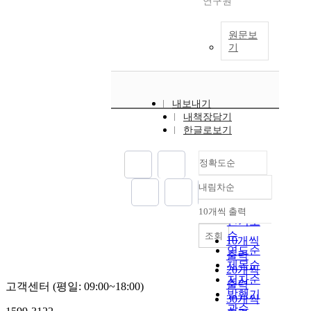
연구원
원문보
기
내보내기
내책장담기
한글로보기
정확도순
내림차순
정확도
순
10개씩 출력
내림차순
인기도
순
조회
10개씩
연도순
출력
제목순
20개씩
저자순
출력
고객센터 (평일: 09:00~18:00)
발행기
30개씩
관순