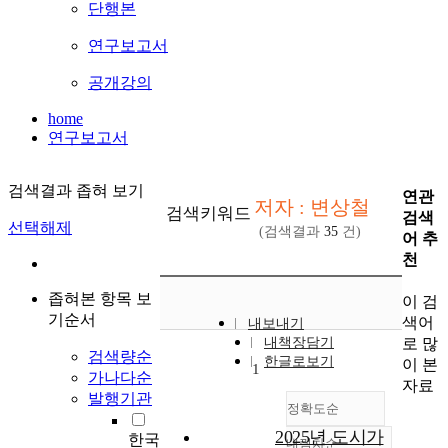
단행본
연구보고서
공개강의
home
연구보고서
검색결과 좁혀 보기
연관
저자 : 변상철
검색키워드
검색
선택해제
(검색결과
35
건)
어 추
천
좁혀본 항목 보
이 검
기순서
색어
내보내기
로 많
내책장담기
검색량순
한글로보기
이 본
1
가나다순
자료
발행기관
정확도순
2025년 도시가
한국
내림차순