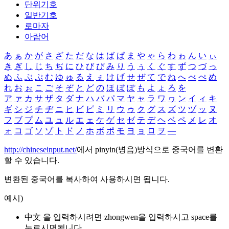
단위기호
일반기호
로마자
아랍어
あ
ぁ
か
が
さ
ざ
た
だ
な
は
ば
ぱ
ま
や
ゃ
ら
わ
ゎ
ん
い
ぃ
き
ぎ
し
じ
ち
ぢ
に
ひ
び
ぴ
み
り
う
ぅ
く
ぐ
す
ず
つ
づ
っ
ぬ
ふ
ぶ
ぷ
む
ゆ
ゅ
る
え
ぇ
け
げ
せ
ぜ
て
で
ね
へ
べ
ぺ
め
れ
お
ぉ
こ
ご
そ
ぞ
と
ど
の
ほ
ぼ
ぽ
も
よ
ょ
ろ
を
ア
ァ
カ
サ
ザ
タ
ダ
ナ
ハ
バ
パ
マ
ヤ
ャ
ラ
ワ
ヮ
ン
イ
ィ
キ
ギ
シ
ジ
チ
ヂ
ニ
ヒ
ビ
ピ
ミ
リ
ウ
ゥ
ク
グ
ス
ズ
ツ
ヅ
ッ
ヌ
フ
ブ
プ
ム
ユ
ュ
ル
エ
ェ
ケ
ゲ
セ
ゼ
テ
デ
ヘ
ベ
ペ
メ
レ
オ
ォ
コ
ゴ
ソ
ゾ
ト
ド
ノ
ホ
ボ
ポ
モ
ヨ
ョ
ロ
ヲ
―
http://chineseinput.net/
에서 pinyin(병음)방식으로 중국어를 변환
할 수 있습니다.
변환된 중국어를 복사하여 사용하시면 됩니다.
예시)
中文 을 입력하시려면
zhongwen
을 입력하시고 space를
누르시면됩니다.