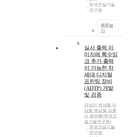
한국건설기술
연구원
원문보
기
9
실사 출력 이
미지에 특수잉
크 추가 출력
이 가능한 차
세대 디지털
프린팅 장비
(ADTP) 개발
및 검증
강성인
,
변상철
,
이
상협
,
백남철
,
김종
식
,
윤여환(한국건
설기술연구원)
한국건설기술
연구원