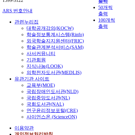
1599-3122
출력
50개씩
ARS 번호안내
출력
100개씩
관련누리집
출력
대학공개강의(KOCW)
학술정보통계시스템(Rinfo)
외국학술지지원센터(FRIC)
학술관계분석서비스(SAM)
사서커뮤니티
기관회원
지식나눔(LOOK)
의학전자도서관(MEDLIS)
유관기관 사이트
교육부(MOE)
국립장애인도서관(NLD)
국립중앙도서관(NL)
국회도서관(NAL)
연구윤리정보포털(CRE)
사이언스온 (ScienceON)
이용약관
개인정보처리방침