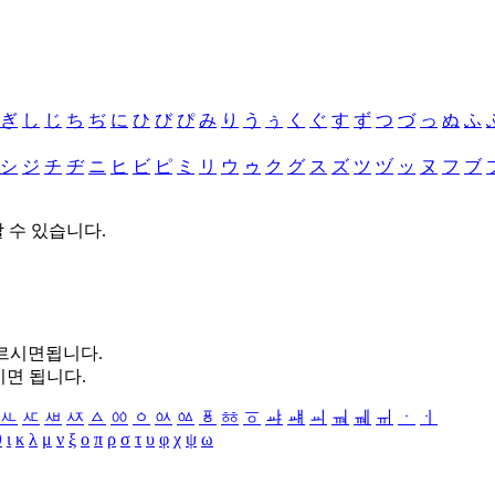
ぎ
し
じ
ち
ぢ
に
ひ
び
ぴ
み
り
う
ぅ
く
ぐ
す
ず
つ
づ
っ
ぬ
ふ
シ
ジ
チ
ヂ
ニ
ヒ
ビ
ピ
ミ
リ
ウ
ゥ
ク
グ
ス
ズ
ツ
ヅ
ッ
ヌ
フ
ブ
할 수 있습니다.
누르시면됩니다.
시면 됩니다.
ㅻ
ㅼ
ㅽ
ㅾ
ㅿ
ㆀ
ㆁ
ㆂ
ㆃ
ㆄ
ㆅ
ㆆ
ㆇ
ㆈ
ㆉ
ㆊ
ㆋ
ㆌ
ㆍ
ㆎ
θ
ι
κ
λ
μ
ν
ξ
ο
π
ρ
σ
τ
υ
φ
χ
ψ
ω