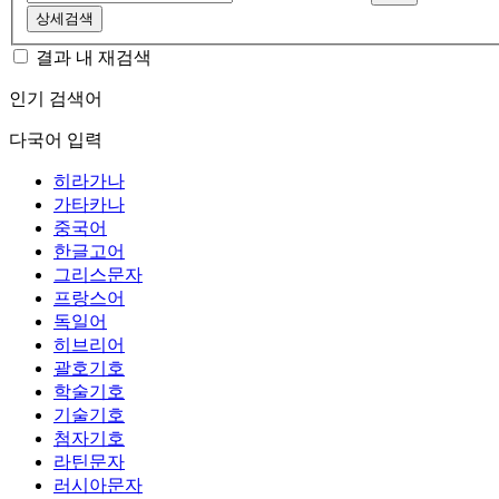
상세검색
결과 내 재검색
인기 검색어
다국어 입력
히라가나
가타카나
중국어
한글고어
그리스문자
프랑스어
독일어
히브리어
괄호기호
학술기호
기술기호
첨자기호
라틴문자
러시아문자