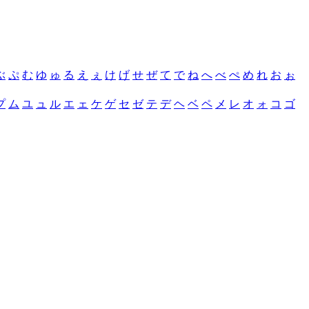
ぶ
ぷ
む
ゆ
ゅ
る
え
ぇ
け
げ
せ
ぜ
て
で
ね
へ
べ
ぺ
め
れ
お
ぉ
プ
ム
ユ
ュ
ル
エ
ェ
ケ
ゲ
セ
ゼ
テ
デ
ヘ
ベ
ペ
メ
レ
オ
ォ
コ
ゴ