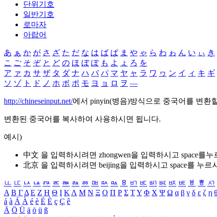
단위기호
일반기호
로마자
아랍어
あ
ぁ
か
が
さ
ざ
た
だ
な
は
ば
ぱ
ま
や
ゃ
ら
わ
ゎ
ん
い
ぃ
き
こ
ご
そ
ぞ
と
ど
の
ほ
ぼ
ぽ
も
よ
ょ
ろ
を
ア
ァ
カ
サ
ザ
タ
ダ
ナ
ハ
バ
パ
マ
ヤ
ャ
ラ
ワ
ヮ
ン
イ
ィ
キ
ギ
ソ
ゾ
ト
ド
ノ
ホ
ボ
ポ
モ
ヨ
ョ
ロ
ヲ
―
http://chineseinput.net/
에서 pinyin(병음)방식으로 중국어를 변환
변환된 중국어를 복사하여 사용하시면 됩니다.
예시)
中文 을 입력하시려면
zhongwen
을 입력하시고 space를
北京 을 입력하시려면
beijing
을 입력하시고 space를 누르
ㅥ
ㅦ
ㅧ
ㅨ
ㅩ
ㅪ
ㅫ
ㅬ
ㅭ
ㅮ
ㅯ
ㅰ
ㅱ
ㅲ
ㅳ
ㅴ
ㅵ
ㅶ
ㅷ
ㅸ
ㅹ
ㅺ
Α
Β
Γ
Δ
Ε
Ζ
Η
Θ
Ι
Κ
Λ
Μ
Ν
Ξ
Ο
Π
Ρ
Σ
Τ
Υ
Φ
Χ
Ψ
Ω
α
β
γ
δ
ε
ζ
η
á
à
Á
À
é
è
É
È
ç
Ç
ê
Ä
Ö
Ü
ä
ö
ü
ß