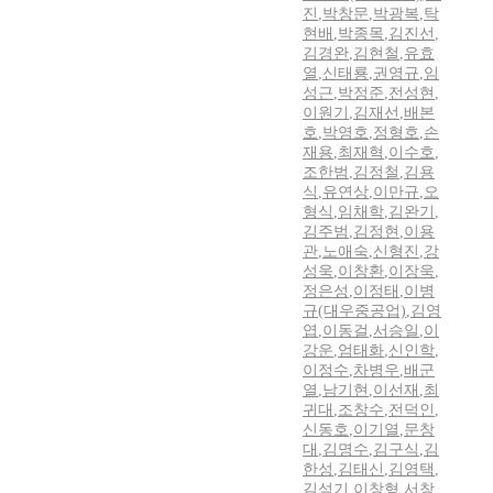
진
,
박창문
,
박광복
,
탁
현배
,
박종목
,
김진선
,
김경완
,
김현철
,
유효
열
,
신태룡
,
권영규
,
임
성근
,
박정준
,
전성현
,
이원기
,
김재선
,
배본
호
,
박영호
,
정형호
,
손
재용
,
최재혁
,
이수호
,
조한범
,
김정철
,
김용
식
,
유연상
,
이만규
,
오
형식
,
임채학
,
김완기
,
김주범
,
김정현
,
이용
관
,
노애숙
,
신형진
,
강
성욱
,
이창환
,
이장욱
,
정은성
,
이정태
,
이병
규(대우중공업)
,
김영
엽
,
이동걸
,
서승일
,
이
강운
,
엄태화
,
신인학
,
이정수
,
차병우
,
배군
열
,
남기현
,
이선재
,
최
귀대
,
조창수
,
전덕인
,
신동호
,
이기열
,
문창
대
,
김명수
,
김구식
,
김
한성
,
김태신
,
김영택
,
김석기
,
이창형
,
서창