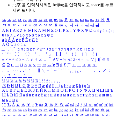
北京 을 입력하시려면
beijing
을 입력하시고 space를 누르
시면 됩니다.
ㅥ
ㅦ
ㅧ
ㅨ
ㅩ
ㅪ
ㅫ
ㅬ
ㅭ
ㅮ
ㅯ
ㅰ
ㅱ
ㅲ
ㅳ
ㅴ
ㅵ
ㅶ
ㅷ
ㅸ
ㅹ
ㅺ
ㅻ
ㅼ
ㅽ
ㅾ
ㅿ
ㆀ
ㆁ
ㆂ
ㆃ
ㆄ
ㆅ
ㆆ
ㆇ
ㆈ
ㆉ
ㆊ
ㆋ
ㆌ
ㆍ
ㆎ
Α
Β
Γ
Δ
Ε
Ζ
Η
Θ
Ι
Κ
Λ
Μ
Ν
Ξ
Ο
Π
Ρ
Σ
Τ
Υ
Φ
Χ
Ψ
Ω
α
β
γ
δ
ε
ζ
η
θ
ι
κ
λ
μ
ν
ξ
ο
π
ρ
σ
τ
υ
φ
χ
ψ
ω
á
à
Á
À
é
è
É
È
ç
Ç
ê
Ä
Ö
Ü
ä
ö
ü
ß
ְ
ֳ
ֲ
ֱ
ָ
ַ
ֵ
ֶ
ִ
ֹ
ּ
ֻ
ׂ
ׁ
ּ
ב
ה
נ
מ
צ
ת
ץ
ש
ד
ג
כ
ע
י
ח
ל
ך
ף
ק
ר
א
ט
ו
ן
ם
פ
‘
’
“
”
〔
〕
〈
〉
「
」
『
』
【
】
＂
（
）
［
］
｛
｝
±
×
÷
≠
≤
≥
∞
∴
♂
♀
∠
⊥
⌒
∂
∇
≡
≒
≪
≫
√
∽
∝
∵
∫
∬
∈
∋
⊆
⊇
⊂
⊃
∪
∩
∧
∨
￢
⇒
⇔
∀
∃
∮
∑
∏
＋
－
＜
＝
＞
、
。
·
‥
…
¨
〃
―
∥
＼
∼
´
～
ˇ
˘
˝
˚
˙
¸
˛
¡
¿
ː
！
＇
，
．
／
：
；
？
＾
＿
｀
｜
½
⅓
⅔
¼
¾
⅛
⅜
⅝
⅞
¹
²
³
⁴
ⁿ
₁
₂
₃
₄
Æ
Ð
Ħ
Ĳ
Ł
Ø
Œ
Þ
Ŧ
Ŋ
æ
đ
ð
ħ
ı
ĳ
ĸ
ŀ
ł
ø
œ
ß
þ
ŧ
ŋ
ŉ
А
Б
В
Г
Д
Е
Ё
Ж
З
И
Й
К
Л
М
Н
О
П
Р
С
Т
У
Ф
Х
Ц
Ч
Ш
Щ
Ъ
Ы
Ь
Э
Ю
Я
а
б
в
г
д
е
ё
ж
з
и
й
к
л
м
н
о
п
р
с
т
у
ф
х
ц
ч
ш
щ
ъ
ы
ь
э
ю
я
′
″
℃
Å
￠
￡
￥
¤
℉
‰
＄
％
Ｆ
￦
㎕
㎖
㎗
ℓ
㎘
㏄
㎣
㎤
㎥
㎦
㎙
㎚
㎛
㎜
㎝
㎞
㎟
㎠
㎡
㎢
㏊
㎍
㎎
㎏
㏏
㎈
㎉
㏈
㎧
㎨
㎰
㎱
㎲
㎳
㎴
㎵
㎶
㎷
㎸
㎹
㎀
㎁
㎂
㎃
㎄
㎺
㎻
㎽
㎾
㎿
㎐
㎑