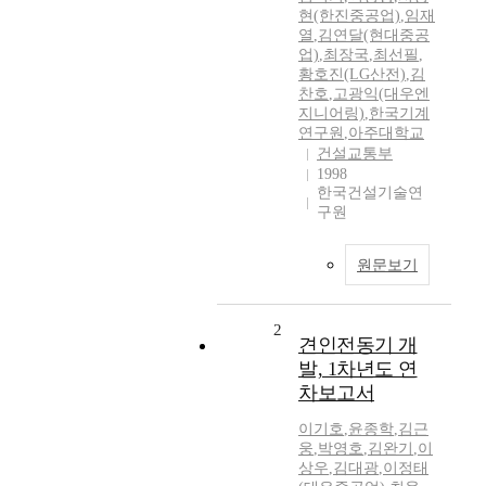
현(한진중공업)
,
임재
열
,
김연달(현대중공
업)
,
최장국
,
최선필
,
황호진(LG산전)
,
김
찬호
,
고광익(대우엔
지니어링)
,
한국기계
연구원
,
아주대학교
건설교통부
1998
한국건설기술연
구원
원문보기
2
견인전동기 개
발, 1차년도 연
차보고서
이기호
,
윤종학
,
김근
웅
,
박영호
,
김완기
,
이
상우
,
김대광
,
이정태