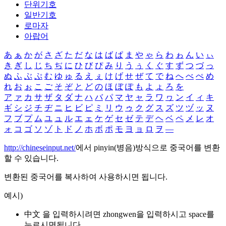
단위기호
일반기호
로마자
아랍어
あ
ぁ
か
が
さ
ざ
た
だ
な
は
ば
ぱ
ま
や
ゃ
ら
わ
ゎ
ん
い
ぃ
き
ぎ
し
じ
ち
ぢ
に
ひ
び
ぴ
み
り
う
ぅ
く
ぐ
す
ず
つ
づ
っ
ぬ
ふ
ぶ
ぷ
む
ゆ
ゅ
る
え
ぇ
け
げ
せ
ぜ
て
で
ね
へ
べ
ぺ
め
れ
お
ぉ
こ
ご
そ
ぞ
と
ど
の
ほ
ぼ
ぽ
も
よ
ょ
ろ
を
ア
ァ
カ
サ
ザ
タ
ダ
ナ
ハ
バ
パ
マ
ヤ
ャ
ラ
ワ
ヮ
ン
イ
ィ
キ
ギ
シ
ジ
チ
ヂ
ニ
ヒ
ビ
ピ
ミ
リ
ウ
ゥ
ク
グ
ス
ズ
ツ
ヅ
ッ
ヌ
フ
ブ
プ
ム
ユ
ュ
ル
エ
ェ
ケ
ゲ
セ
ゼ
テ
デ
ヘ
ベ
ペ
メ
レ
オ
ォ
コ
ゴ
ソ
ゾ
ト
ド
ノ
ホ
ボ
ポ
モ
ヨ
ョ
ロ
ヲ
―
http://chineseinput.net/
에서 pinyin(병음)방식으로 중국어를 변환
할 수 있습니다.
변환된 중국어를 복사하여 사용하시면 됩니다.
예시)
中文 을 입력하시려면
zhongwen
을 입력하시고 space를
누르시면됩니다.