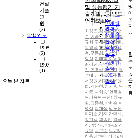
전철 열차시험
로
정확도
건설
많
및 성능평가 기
순
기술
10개씩 출력
내림차순
이
술개발, 2차년도
인기도
연구
본
연차보고서
순
조회
원
10개씩
자
연도순
(3)
출력
최강윤
,
김기환
,
박춘
료
제목순
발행연도
20개씩
수
,
이종우
,
오석문
,
최
저자순
규형
,
구세완
,
송정란
,
출력
발행기
1998
김영국
,
황희수
,
조용
30개씩
(2)
현
,
구동희
,
권삼영
관순
,
신
활
출력
형섭
,
이태형
,
이동형
,
용
50개씩
최경진
,
구병춘
,
권석
1997
도
출력
진
,
함영삼
,
김형진
,
권
(1)
높
100개씩
성태
,
남성원
,
박준협
,
은
오늘 본 자료
서정원
,
허현무
,
유원
출력
자
희
,
김동현
,
한기흥
,
목
재균
,
나희승(한국철
료
도기술연구원)
,
한규
환
,
김종현
,
박형순
,
이
병석
,
장대성
,
박노원
,
민평오
,
김진
,
강만식
,
정현석
,
곽종현
,
김국
진
,
박상규
,
박순조
,
경
규담
,
박근수
,
박규태
,
천홍정(현대정공)
,
송