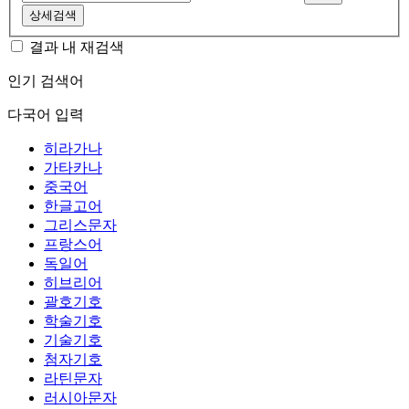
상세검색
결과 내 재검색
인기 검색어
다국어 입력
히라가나
가타카나
중국어
한글고어
그리스문자
프랑스어
독일어
히브리어
괄호기호
학술기호
기술기호
첨자기호
라틴문자
러시아문자