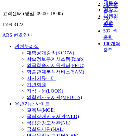
제목순
20개씩
저자순
출력
고객센터 (평일: 09:00~18:00)
발행기
30개씩
관순
1599-3122
출력
50개씩
ARS 번호안내
출력
100개씩
관련누리집
출력
대학공개강의(KOCW)
학술정보통계시스템(Rinfo)
외국학술지지원센터(FRIC)
학술관계분석서비스(SAM)
사서커뮤니티
기관회원
지식나눔(LOOK)
의학전자도서관(MEDLIS)
유관기관 사이트
교육부(MOE)
국립장애인도서관(NLD)
국립중앙도서관(NL)
국회도서관(NAL)
연구윤리정보포털(CRE)