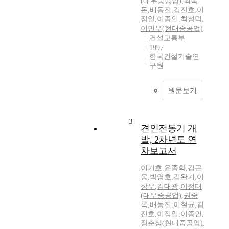
(대우중공업)
,
최욱
돈
,
배동진
,
김진호
,
이
정일
,
이종인
,
최성덕
,
이민우(현대중공업)
건설교통부
1997
한국건설기술연
구원
원문보기
3
견인전동기 개
발, 2차년도 연
차보고서
이기호
,
윤종학
,
김근
웅
,
박영호
,
김완기
,
이
상우
,
김대광
,
이정태
(대우중공업)
,
권중
록
,
배동진
,
이철균
,
김
진호
,
이정일
,
이종인
,
정춘상(현대중공업)
,