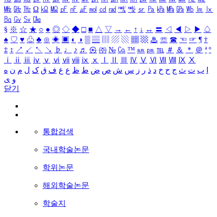
㎒
㎓
㎔
Ω
㏀
㏁
㎊
㎋
㎌
㏖
㏅
㎭
㎮
㎯
㏛
㎩
㎪
㎫
㎬
㏝
㏐
㏓
㏃
㏉
㏜
㏆
§
※
☆
★
○
●
◎
◇
◆
□
■
△
▽
→
←
↑
↓
↔
〓
◁
◀
▷
▶
♤
♠
♡
♥
♧
♣
⊙
◈
▣
◐
◑
▒
▤
▥
▨
▧
▦
▩
♨
☏
☎
☜
☞
¶
†
‡
↕
↗
↙
↖
↘
♭
♩
♪
♬
㉿
㈜
№
㏇
™
㏂
㏘
℡
＃
＆
＊
＠
ª
º
ⅰ
ⅱ
ⅲ
ⅳ
ⅴ
ⅵ
ⅶ
ⅷ
ⅸ
ⅹ
Ⅰ
Ⅱ
Ⅲ
Ⅳ
Ⅴ
Ⅵ
Ⅶ
Ⅷ
Ⅸ
Ⅹ
ا
ب
ت
ث
ج
ح
خ
د
ذ
ر
ز
س
ش
ص
ض
ط
ظ
ع
غ
ف
ق
ک
ل
م
ن
ه
و
ی
닫기
통합검색
국내학술논문
학위논문
해외학술논문
학술지