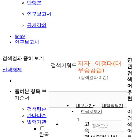
단행본
연구보고서
공개강의
home
연구보고서
검색결과 좁혀 보기
연
저자 : 이정태(대
검색키워드
관
우중공업)
선택해제
검
(검색결과
3
건)
색
어
좁혀본 항목 보
추
기순서
천
내보내기
내책장담기
검색량순
이
한글로보기
가나다순
검
1
발행기관
고
색
정확도순
속
어
한국
내림차순