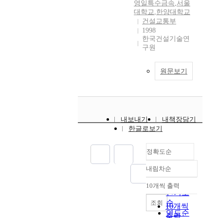
영일특수금속
,
서울
대학교
,
한양대학교
건설교통부
1998
한국건설기술연
구원
원문보기
내보내기
내책장담기
한글로보기
정확도순
내림차순
정확도
순
10개씩 출력
내림차순
인기도
순
조회
10개씩
연도순
출력