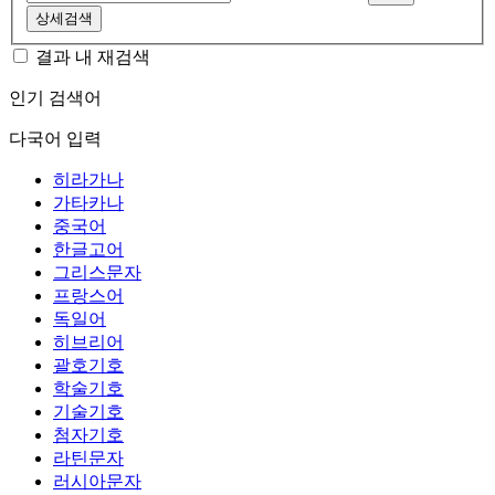
상세검색
결과 내 재검색
인기 검색어
다국어 입력
히라가나
가타카나
중국어
한글고어
그리스문자
프랑스어
독일어
히브리어
괄호기호
학술기호
기술기호
첨자기호
라틴문자
러시아문자