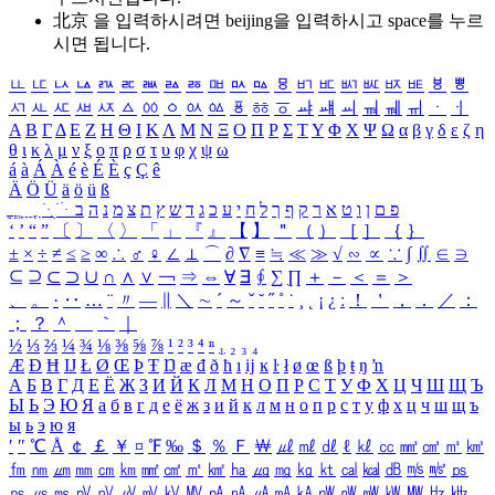
北京 을 입력하시려면
beijing
을 입력하시고 space를 누르
시면 됩니다.
ㅥ
ㅦ
ㅧ
ㅨ
ㅩ
ㅪ
ㅫ
ㅬ
ㅭ
ㅮ
ㅯ
ㅰ
ㅱ
ㅲ
ㅳ
ㅴ
ㅵ
ㅶ
ㅷ
ㅸ
ㅹ
ㅺ
ㅻ
ㅼ
ㅽ
ㅾ
ㅿ
ㆀ
ㆁ
ㆂ
ㆃ
ㆄ
ㆅ
ㆆ
ㆇ
ㆈ
ㆉ
ㆊ
ㆋ
ㆌ
ㆍ
ㆎ
Α
Β
Γ
Δ
Ε
Ζ
Η
Θ
Ι
Κ
Λ
Μ
Ν
Ξ
Ο
Π
Ρ
Σ
Τ
Υ
Φ
Χ
Ψ
Ω
α
β
γ
δ
ε
ζ
η
θ
ι
κ
λ
μ
ν
ξ
ο
π
ρ
σ
τ
υ
φ
χ
ψ
ω
á
à
Á
À
é
è
É
È
ç
Ç
ê
Ä
Ö
Ü
ä
ö
ü
ß
ְ
ֳ
ֲ
ֱ
ָ
ַ
ֵ
ֶ
ִ
ֹ
ּ
ֻ
ׂ
ׁ
ּ
ב
ה
נ
מ
צ
ת
ץ
ש
ד
ג
כ
ע
י
ח
ל
ך
ף
ק
ר
א
ט
ו
ן
ם
פ
‘
’
“
”
〔
〕
〈
〉
「
」
『
』
【
】
＂
（
）
［
］
｛
｝
±
×
÷
≠
≤
≥
∞
∴
♂
♀
∠
⊥
⌒
∂
∇
≡
≒
≪
≫
√
∽
∝
∵
∫
∬
∈
∋
⊆
⊇
⊂
⊃
∪
∩
∧
∨
￢
⇒
⇔
∀
∃
∮
∑
∏
＋
－
＜
＝
＞
、
。
·
‥
…
¨
〃
―
∥
＼
∼
´
～
ˇ
˘
˝
˚
˙
¸
˛
¡
¿
ː
！
＇
，
．
／
：
；
？
＾
＿
｀
｜
½
⅓
⅔
¼
¾
⅛
⅜
⅝
⅞
¹
²
³
⁴
ⁿ
₁
₂
₃
₄
Æ
Ð
Ħ
Ĳ
Ł
Ø
Œ
Þ
Ŧ
Ŋ
æ
đ
ð
ħ
ı
ĳ
ĸ
ŀ
ł
ø
œ
ß
þ
ŧ
ŋ
ŉ
А
Б
В
Г
Д
Е
Ё
Ж
З
И
Й
К
Л
М
Н
О
П
Р
С
Т
У
Ф
Х
Ц
Ч
Ш
Щ
Ъ
Ы
Ь
Э
Ю
Я
а
б
в
г
д
е
ё
ж
з
и
й
к
л
м
н
о
п
р
с
т
у
ф
х
ц
ч
ш
щ
ъ
ы
ь
э
ю
я
′
″
℃
Å
￠
￡
￥
¤
℉
‰
＄
％
Ｆ
￦
㎕
㎖
㎗
ℓ
㎘
㏄
㎣
㎤
㎥
㎦
㎙
㎚
㎛
㎜
㎝
㎞
㎟
㎠
㎡
㎢
㏊
㎍
㎎
㎏
㏏
㎈
㎉
㏈
㎧
㎨
㎰
㎱
㎲
㎳
㎴
㎵
㎶
㎷
㎸
㎹
㎀
㎁
㎂
㎃
㎄
㎺
㎻
㎽
㎾
㎿
㎐
㎑