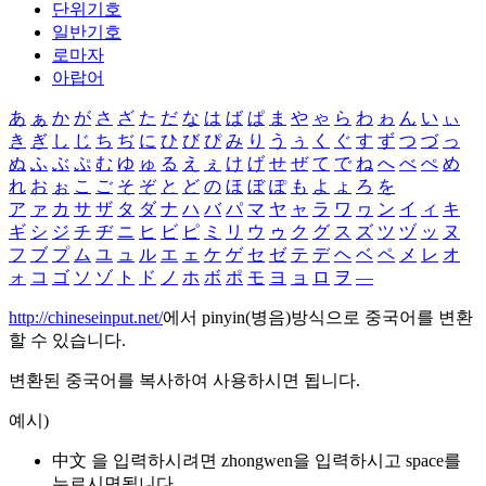
단위기호
일반기호
로마자
아랍어
あ
ぁ
か
が
さ
ざ
た
だ
な
は
ば
ぱ
ま
や
ゃ
ら
わ
ゎ
ん
い
ぃ
き
ぎ
し
じ
ち
ぢ
に
ひ
び
ぴ
み
り
う
ぅ
く
ぐ
す
ず
つ
づ
っ
ぬ
ふ
ぶ
ぷ
む
ゆ
ゅ
る
え
ぇ
け
げ
せ
ぜ
て
で
ね
へ
べ
ぺ
め
れ
お
ぉ
こ
ご
そ
ぞ
と
ど
の
ほ
ぼ
ぽ
も
よ
ょ
ろ
を
ア
ァ
カ
サ
ザ
タ
ダ
ナ
ハ
バ
パ
マ
ヤ
ャ
ラ
ワ
ヮ
ン
イ
ィ
キ
ギ
シ
ジ
チ
ヂ
ニ
ヒ
ビ
ピ
ミ
リ
ウ
ゥ
ク
グ
ス
ズ
ツ
ヅ
ッ
ヌ
フ
ブ
プ
ム
ユ
ュ
ル
エ
ェ
ケ
ゲ
セ
ゼ
テ
デ
ヘ
ベ
ペ
メ
レ
オ
ォ
コ
ゴ
ソ
ゾ
ト
ド
ノ
ホ
ボ
ポ
モ
ヨ
ョ
ロ
ヲ
―
http://chineseinput.net/
에서 pinyin(병음)방식으로 중국어를 변환
할 수 있습니다.
변환된 중국어를 복사하여 사용하시면 됩니다.
예시)
中文 을 입력하시려면
zhongwen
을 입력하시고 space를
누르시면됩니다.