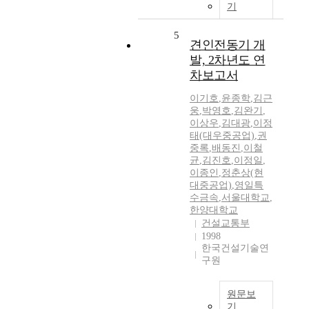
기
5
견인전동기 개
발, 2차년도 연
차보고서
이기호
,
윤종학
,
김근
웅
,
박영호
,
김완기
,
이상우
,
김대광
,
이정
태(대우중공업)
,
권
중록
,
배동진
,
이철
균
,
김진호
,
이정일
,
이종인
,
정춘상(현
대중공업)
,
영일특
수금속
,
서울대학교
,
한양대학교
건설교통부
1998
한국건설기술연
구원
원문보
기