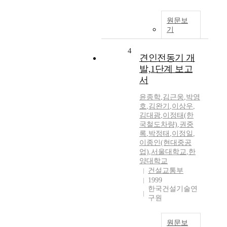
원문보
기
4
견인전동기 개
발,1단계 보고
서
윤종학
,
김근웅
,
박영
호
,
김완기
,
이상우
,
김대광
,
이정태(한
국철도차량)
,
권중
록
,
박정태
,
이정일
,
이종인(현대중공
업)
,
서울대학교
,
한
양대학교
건설교통부
1999
한국건설기술연
구원
원문보