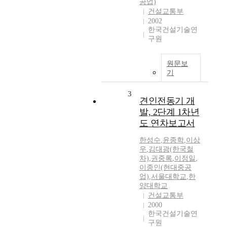
공업)
건설교통부
2002
한국건설기술연
구원
원문보
기
3
견인전동기 개
발, 2단계 1차년
도 연차보고서
한성수
,
윤종학
,
이상
우
,
김대광(한국철
차)
,
권중록
,
이정일
,
이종인(현대중공
업)
,
서울대학교
,
한
양대학교
건설교통부
2000
한국건설기술연
구원