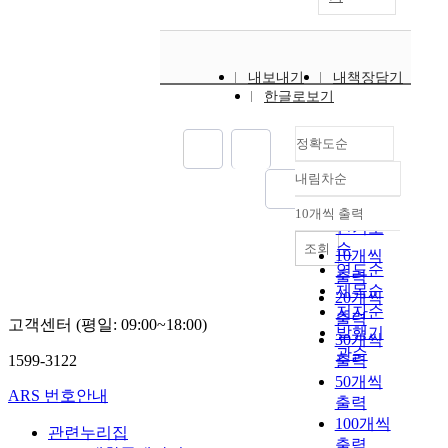
내보내기
내책장담기
한글로보기
정확도순
내림차순
정확도
순
10개씩 출력
내림차순
인기도
순
조회
10개씩
연도순
출력
제목순
20개씩
저자순
출력
고객센터 (평일: 09:00~18:00)
발행기
30개씩
관순
1599-3122
출력
50개씩
ARS 번호안내
출력
100개씩
관련누리집
출력