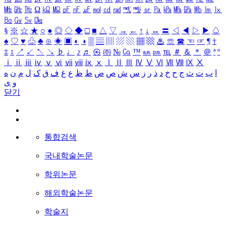
㎒
㎓
㎔
Ω
㏀
㏁
㎊
㎋
㎌
㏖
㏅
㎭
㎮
㎯
㏛
㎩
㎪
㎫
㎬
㏝
㏐
㏓
㏃
㏉
㏜
㏆
§
※
☆
★
○
●
◎
◇
◆
□
■
△
▽
→
←
↑
↓
↔
〓
◁
◀
▷
▶
♤
♠
♡
♥
♧
♣
⊙
◈
▣
◐
◑
▒
▤
▥
▨
▧
▦
▩
♨
☏
☎
☜
☞
¶
†
‡
↕
↗
↙
↖
↘
♭
♩
♪
♬
㉿
㈜
№
㏇
™
㏂
㏘
℡
＃
＆
＊
＠
ª
º
ⅰ
ⅱ
ⅲ
ⅳ
ⅴ
ⅵ
ⅶ
ⅷ
ⅸ
ⅹ
Ⅰ
Ⅱ
Ⅲ
Ⅳ
Ⅴ
Ⅵ
Ⅶ
Ⅷ
Ⅸ
Ⅹ
ا
ب
ت
ث
ج
ح
خ
د
ذ
ر
ز
س
ش
ص
ض
ط
ظ
ع
غ
ف
ق
ک
ل
م
ن
ه
و
ی
닫기
통합검색
국내학술논문
학위논문
해외학술논문
학술지