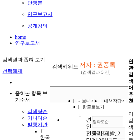
단행본
연구보고서
공개강의
home
연구보고서
검색결과 좁혀 보기
연
저자 : 권중록
검색키워드
관
선택해제
(검색결과
5
건)
검
색
어
좁혀본 항목 보
추
기순서
천
내보내기
내책장담기
한글로보기
검색량순
이
1
가나다순
견
검
정확도순
발행기관
인
색
전동기 개발, 2
내림차순
어
정확도
한국