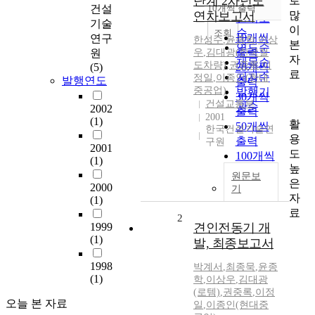
단계 2차년도
로
순
건설
10개씩 출력
내림차순
많
연차보고서
인기도
기술
이
순
조회
10개씩
연구
한성수
,
윤종학
,
이상
본
연도순
출력
원
우
,
김대광(한국철
자
제목순
도차량)
,
권중록
,
이
(5)
20개씩
료
저자순
정일
,
이종인(현대
발행연도
출력
중공업)
발행기
30개씩
건설교통부
관순
2002
출력
2001
(1)
활
50개씩
한국건설기술연
용
출력
구원
2001
도
100개씩
(1)
높
출력
원문보
은
2000
기
자
(1)
료
2
1999
견인전동기 개
(1)
발, 최종보고서
1998
박계서
,
최종묵
,
윤종
(1)
학
,
이상우
,
김대광
(로템)
,
권중록
,
이정
오늘 본 자료
일
,
이종인(현대중