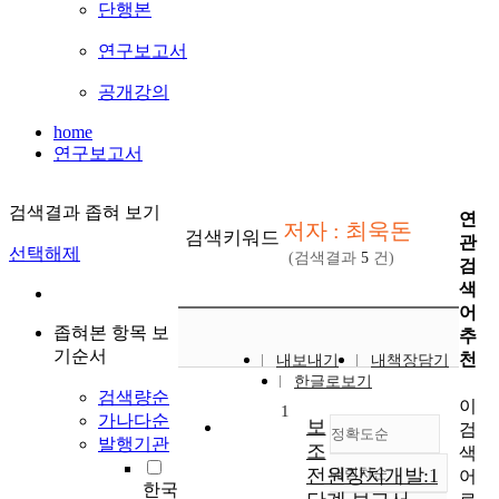
단행본
연구보고서
공개강의
home
연구보고서
검색결과 좁혀 보기
연
저자 : 최욱돈
검색키워드
관
선택해제
(검색결과
5
건)
검
색
어
좁혀본 항목 보
추
기순서
천
내보내기
내책장담기
한글로보기
검색량순
이
1
가나다순
보
검
정확도순
발행기관
조
색
전원장치개발:1
내림차순
어
정확도
한국