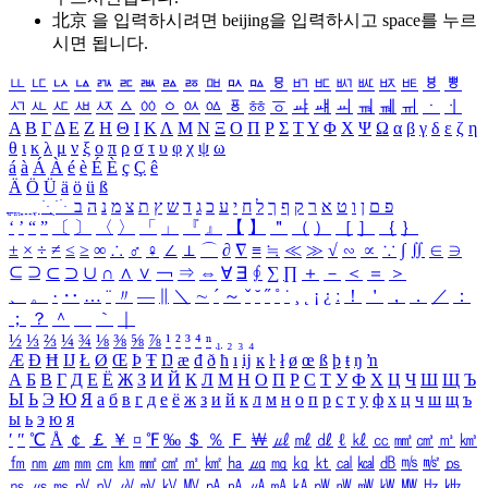
北京 을 입력하시려면
beijing
을 입력하시고 space를 누르
시면 됩니다.
ㅥ
ㅦ
ㅧ
ㅨ
ㅩ
ㅪ
ㅫ
ㅬ
ㅭ
ㅮ
ㅯ
ㅰ
ㅱ
ㅲ
ㅳ
ㅴ
ㅵ
ㅶ
ㅷ
ㅸ
ㅹ
ㅺ
ㅻ
ㅼ
ㅽ
ㅾ
ㅿ
ㆀ
ㆁ
ㆂ
ㆃ
ㆄ
ㆅ
ㆆ
ㆇ
ㆈ
ㆉ
ㆊ
ㆋ
ㆌ
ㆍ
ㆎ
Α
Β
Γ
Δ
Ε
Ζ
Η
Θ
Ι
Κ
Λ
Μ
Ν
Ξ
Ο
Π
Ρ
Σ
Τ
Υ
Φ
Χ
Ψ
Ω
α
β
γ
δ
ε
ζ
η
θ
ι
κ
λ
μ
ν
ξ
ο
π
ρ
σ
τ
υ
φ
χ
ψ
ω
á
à
Á
À
é
è
É
È
ç
Ç
ê
Ä
Ö
Ü
ä
ö
ü
ß
ְ
ֳ
ֲ
ֱ
ָ
ַ
ֵ
ֶ
ִ
ֹ
ּ
ֻ
ׂ
ׁ
ּ
ב
ה
נ
מ
צ
ת
ץ
ש
ד
ג
כ
ע
י
ח
ל
ך
ף
ק
ר
א
ט
ו
ן
ם
פ
‘
’
“
”
〔
〕
〈
〉
「
」
『
』
【
】
＂
（
）
［
］
｛
｝
±
×
÷
≠
≤
≥
∞
∴
♂
♀
∠
⊥
⌒
∂
∇
≡
≒
≪
≫
√
∽
∝
∵
∫
∬
∈
∋
⊆
⊇
⊂
⊃
∪
∩
∧
∨
￢
⇒
⇔
∀
∃
∮
∑
∏
＋
－
＜
＝
＞
、
。
·
‥
…
¨
〃
―
∥
＼
∼
´
～
ˇ
˘
˝
˚
˙
¸
˛
¡
¿
ː
！
＇
，
．
／
：
；
？
＾
＿
｀
｜
½
⅓
⅔
¼
¾
⅛
⅜
⅝
⅞
¹
²
³
⁴
ⁿ
₁
₂
₃
₄
Æ
Ð
Ħ
Ĳ
Ł
Ø
Œ
Þ
Ŧ
Ŋ
æ
đ
ð
ħ
ı
ĳ
ĸ
ŀ
ł
ø
œ
ß
þ
ŧ
ŋ
ŉ
А
Б
В
Г
Д
Е
Ё
Ж
З
И
Й
К
Л
М
Н
О
П
Р
С
Т
У
Ф
Х
Ц
Ч
Ш
Щ
Ъ
Ы
Ь
Э
Ю
Я
а
б
в
г
д
е
ё
ж
з
и
й
к
л
м
н
о
п
р
с
т
у
ф
х
ц
ч
ш
щ
ъ
ы
ь
э
ю
я
′
″
℃
Å
￠
￡
￥
¤
℉
‰
＄
％
Ｆ
￦
㎕
㎖
㎗
ℓ
㎘
㏄
㎣
㎤
㎥
㎦
㎙
㎚
㎛
㎜
㎝
㎞
㎟
㎠
㎡
㎢
㏊
㎍
㎎
㎏
㏏
㎈
㎉
㏈
㎧
㎨
㎰
㎱
㎲
㎳
㎴
㎵
㎶
㎷
㎸
㎹
㎀
㎁
㎂
㎃
㎄
㎺
㎻
㎽
㎾
㎿
㎐
㎑