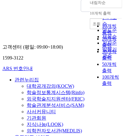
내림차순
정확도
순
10개씩 출력
내림차순
인기도
순
조회
10개씩
연도순
출력
제목순
20개씩
저자순
출력
고객센터 (평일: 09:00~18:00)
발행기
30개씩
관순
1599-3122
출력
50개씩
ARS 번호안내
출력
100개씩
관련누리집
출력
대학공개강의(KOCW)
학술정보통계시스템(Rinfo)
외국학술지지원센터(FRIC)
학술관계분석서비스(SAM)
사서커뮤니티
기관회원
지식나눔(LOOK)
의학전자도서관(MEDLIS)