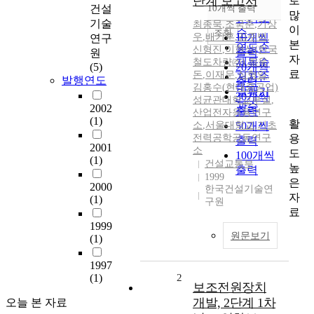
단계 보고서
로
순
건설
10개씩 출력
내림차순
많
인기도
기술
최종묵
,
조국춘
,
기상
이
순
조회
우
,
배기훈
,
10개씩
김주범
,
연구
본
연도순
신형진
,
이현석(한국
출력
원
자
제목순
철도차량㈜)
,
최욱
(5)
20개씩
료
돈
,
이재문
,
심형일
,
저자순
발행연도
출력
김홍수(현대중공업)
발행기
30개씩
성균관대학교부설
,
관순
2002
출력
산업전자응용연구
(1)
활
소
,
서울대학교
50개씩
,
기초
용
전력공학공동연구
출력
2001
소
도
100개씩
(1)
건설교통부
높
출력
1999
은
2000
한국건설기술연
자
(1)
구원
료
1999
원문보기
(1)
1997
(1)
2
보조전원장치
개발, 2단계 1차
오늘 본 자료