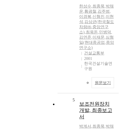
한성수
,
최종묵
,
박채
운
,
황광철
,
김주범
,
이경복
,
신형진
,
이현
석
,
김상균(한국철도
차량㈜
,
중앙연구
소)
,
최욱돈
,
민병덕
,
김연준
,
이재문
,
심형
일(현대중공업
,
중앙
연구소)
건설교통부
2001
한국건설기술연
구원
원문보기
5
보조전원장치
개발, 최종보고
서
박계서
,
최종묵
,
박채