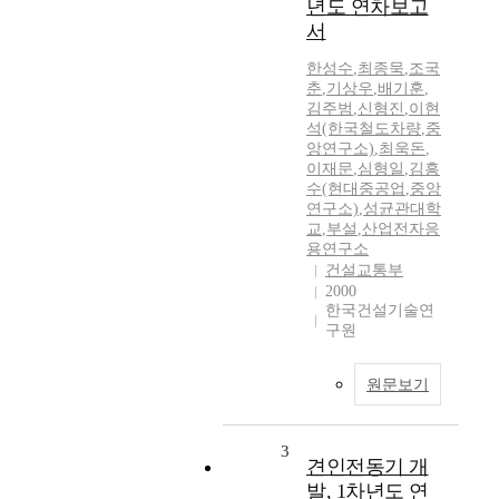
년도 연차보고
서
한성수
,
최종묵
,
조국
춘
,
기상우
,
배기훈
,
김주범
,
신형진
,
이현
석(한국철도차량
,
중
앙연구소)
,
최욱돈
,
이재문
,
심형일
,
김흥
수(현대중공업
,
중앙
연구소)
,
성균관대학
교
,
부설
,
산업전자응
용연구소
건설교통부
2000
한국건설기술연
구원
원문보기
3
견인전동기 개
발, 1차년도 연