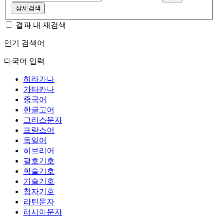
상세검색
결과 내 재검색
인기 검색어
다국어 입력
히라가나
가타카나
중국어
한글고어
그리스문자
프랑스어
독일어
히브리어
괄호기호
학술기호
기술기호
첨자기호
라틴문자
러시아문자