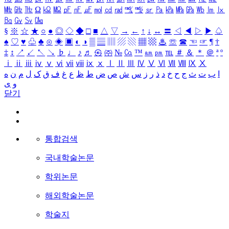
㎒
㎓
㎔
Ω
㏀
㏁
㎊
㎋
㎌
㏖
㏅
㎭
㎮
㎯
㏛
㎩
㎪
㎫
㎬
㏝
㏐
㏓
㏃
㏉
㏜
㏆
§
※
☆
★
○
●
◎
◇
◆
□
■
△
▽
→
←
↑
↓
↔
〓
◁
◀
▷
▶
♤
♠
♡
♥
♧
♣
⊙
◈
▣
◐
◑
▒
▤
▥
▨
▧
▦
▩
♨
☏
☎
☜
☞
¶
†
‡
↕
↗
↙
↖
↘
♭
♩
♪
♬
㉿
㈜
№
㏇
™
㏂
㏘
℡
＃
＆
＊
＠
ª
º
ⅰ
ⅱ
ⅲ
ⅳ
ⅴ
ⅵ
ⅶ
ⅷ
ⅸ
ⅹ
Ⅰ
Ⅱ
Ⅲ
Ⅳ
Ⅴ
Ⅵ
Ⅶ
Ⅷ
Ⅸ
Ⅹ
ا
ب
ت
ث
ج
ح
خ
د
ذ
ر
ز
س
ش
ص
ض
ط
ظ
ع
غ
ف
ق
ک
ل
م
ن
ه
و
ی
닫기
통합검색
국내학술논문
학위논문
해외학술논문
학술지