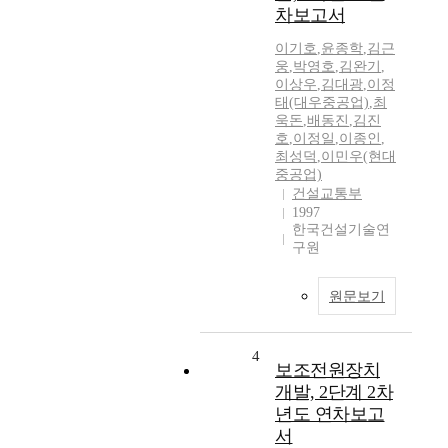
차보고서
이기호
,
윤종학
,
김근
웅
,
박영호
,
김완기
,
이상우
,
김대광
,
이정
태(대우중공업)
,
최
욱돈
,
배동진
,
김진
호
,
이정일
,
이종인
,
최성덕
,
이민우(현대
중공업)
건설교통부
1997
한국건설기술연
구원
원문보기
4
보조전원장치
개발, 2단계 2차
년도 연차보고
서