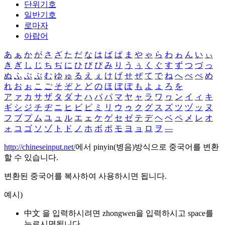
단위기호
일반기호
로마자
아랍어
あ
ぁ
か
が
さ
ざ
た
だ
な
は
ば
ぱ
ま
や
ゃ
ら
わ
ゎ
ん
い
ぃ
き
ぎ
し
じ
ち
ぢ
に
ひ
び
ぴ
み
り
う
ぅ
く
ぐ
す
ず
つ
づ
っ
ぬ
ふ
ぶ
ぷ
む
ゆ
ゅ
る
え
ぇ
け
げ
せ
ぜ
て
で
ね
へ
べ
ぺ
め
れ
お
ぉ
こ
ご
そ
ぞ
と
ど
の
ほ
ぼ
ぽ
も
よ
ょ
ろ
を
ア
ァ
カ
サ
ザ
タ
ダ
ナ
ハ
バ
パ
マ
ヤ
ャ
ラ
ワ
ヮ
ン
イ
ィ
キ
ギ
シ
ジ
チ
ヂ
ニ
ヒ
ビ
ピ
ミ
リ
ウ
ゥ
ク
グ
ス
ズ
ツ
ヅ
ッ
ヌ
フ
ブ
プ
ム
ユ
ュ
ル
エ
ェ
ケ
ゲ
セ
ゼ
テ
デ
ヘ
ベ
ペ
メ
レ
オ
ォ
コ
ゴ
ソ
ゾ
ト
ド
ノ
ホ
ボ
ポ
モ
ヨ
ョ
ロ
ヲ
―
http://chineseinput.net/
에서 pinyin(병음)방식으로 중국어를 변환
할 수 있습니다.
변환된 중국어를 복사하여 사용하시면 됩니다.
예시)
中文 을 입력하시려면
zhongwen
을 입력하시고 space를
누르시면됩니다.