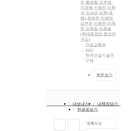
운
,
황광철
,
김주범
,
이경복
,
신형진
,
이현
석
,
김상균
,
김현(로
템)
,
최욱돈
,
민병덕
,
김연준
,
이종찬
,
이재
문
,
심형일
,
이종필
(현대중공업
,
중앙연
구소)
건설교통부
2002
한국건설기술연
구원
원문보기
내보내기
내책장담기
한글로보기
정확도순