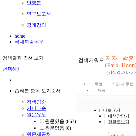
단행본
연구보고서
공개강의
home
국내학술논문
저자 : 박훈
검색결과 좁혀 보기
검색키워드
(Park, Hoon
선택해제
(검색결과
875
무료
기관 내 무료
좁혀본 항목 보기순서
유료
검색량순
가나다순
내보내기
원문유무
내책장담기
원문있음
(867)
한글로보기
원문없음
(8)
원문제공처