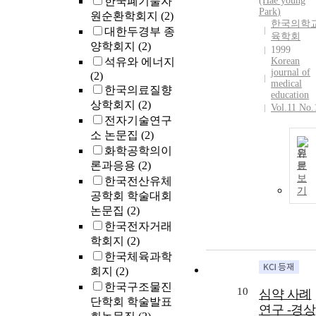
한국폐기물자
(Hae young
Park
)
원순환학회지
(2)
한국의학
대한두경부 종
육학회
양학회지
(2)
1999
석유와 에너지
Korean
journal of
(2)
medical
한국의료질향
education
상학회지
(2)
Vol.11 No.
전자기술연구
소 논문집
(2)
화학공학의이
원
론과응용
(2)
문
보
한국전산유체
기
공학회 학술대회
논문집
(2)
한국전자거래
학회지
(2)
한국체육과학
회지
(2)
한국구조물진
10
심약 사례
단학회 학술발표
연구 -경상