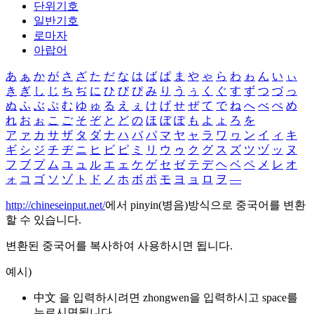
단위기호
일반기호
로마자
아랍어
あ
ぁ
か
が
さ
ざ
た
だ
な
は
ば
ぱ
ま
や
ゃ
ら
わ
ゎ
ん
い
ぃ
き
ぎ
し
じ
ち
ぢ
に
ひ
び
ぴ
み
り
う
ぅ
く
ぐ
す
ず
つ
づ
っ
ぬ
ふ
ぶ
ぷ
む
ゆ
ゅ
る
え
ぇ
け
げ
せ
ぜ
て
で
ね
へ
べ
ぺ
め
れ
お
ぉ
こ
ご
そ
ぞ
と
ど
の
ほ
ぼ
ぽ
も
よ
ょ
ろ
を
ア
ァ
カ
サ
ザ
タ
ダ
ナ
ハ
バ
パ
マ
ヤ
ャ
ラ
ワ
ヮ
ン
イ
ィ
キ
ギ
シ
ジ
チ
ヂ
ニ
ヒ
ビ
ピ
ミ
リ
ウ
ゥ
ク
グ
ス
ズ
ツ
ヅ
ッ
ヌ
フ
ブ
プ
ム
ユ
ュ
ル
エ
ェ
ケ
ゲ
セ
ゼ
テ
デ
ヘ
ベ
ペ
メ
レ
オ
ォ
コ
ゴ
ソ
ゾ
ト
ド
ノ
ホ
ボ
ポ
モ
ヨ
ョ
ロ
ヲ
―
http://chineseinput.net/
에서 pinyin(병음)방식으로 중국어를 변환
할 수 있습니다.
변환된 중국어를 복사하여 사용하시면 됩니다.
예시)
中文 을 입력하시려면
zhongwen
을 입력하시고 space를
누르시면됩니다.