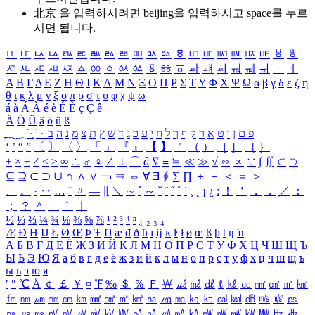
北京 을 입력하시려면
beijing
을 입력하시고 space를 누르
시면 됩니다.
ㅥ
ㅦ
ㅧ
ㅨ
ㅩ
ㅪ
ㅫ
ㅬ
ㅭ
ㅮ
ㅯ
ㅰ
ㅱ
ㅲ
ㅳ
ㅴ
ㅵ
ㅶ
ㅷ
ㅸ
ㅹ
ㅺ
ㅻ
ㅼ
ㅽ
ㅾ
ㅿ
ㆀ
ㆁ
ㆂ
ㆃ
ㆄ
ㆅ
ㆆ
ㆇ
ㆈ
ㆉ
ㆊ
ㆋ
ㆌ
ㆍ
ㆎ
Α
Β
Γ
Δ
Ε
Ζ
Η
Θ
Ι
Κ
Λ
Μ
Ν
Ξ
Ο
Π
Ρ
Σ
Τ
Υ
Φ
Χ
Ψ
Ω
α
β
γ
δ
ε
ζ
η
θ
ι
κ
λ
μ
ν
ξ
ο
π
ρ
σ
τ
υ
φ
χ
ψ
ω
á
à
Á
À
é
è
É
È
ç
Ç
ê
Ä
Ö
Ü
ä
ö
ü
ß
ְ
ֳ
ֲ
ֱ
ָ
ַ
ֵ
ֶ
ִ
ֹ
ּ
ֻ
ׂ
ׁ
ּ
ב
ה
נ
מ
צ
ת
ץ
ש
ד
ג
כ
ע
י
ח
ל
ך
ף
ק
ר
א
ט
ו
ן
ם
פ
‘
’
“
”
〔
〕
〈
〉
「
」
『
』
【
】
＂
（
）
［
］
｛
｝
±
×
÷
≠
≤
≥
∞
∴
♂
♀
∠
⊥
⌒
∂
∇
≡
≒
≪
≫
√
∽
∝
∵
∫
∬
∈
∋
⊆
⊇
⊂
⊃
∪
∩
∧
∨
￢
⇒
⇔
∀
∃
∮
∑
∏
＋
－
＜
＝
＞
、
。
·
‥
…
¨
〃
―
∥
＼
∼
´
～
ˇ
˘
˝
˚
˙
¸
˛
¡
¿
ː
！
＇
，
．
／
：
；
？
＾
＿
｀
｜
½
⅓
⅔
¼
¾
⅛
⅜
⅝
⅞
¹
²
³
⁴
ⁿ
₁
₂
₃
₄
Æ
Ð
Ħ
Ĳ
Ł
Ø
Œ
Þ
Ŧ
Ŋ
æ
đ
ð
ħ
ı
ĳ
ĸ
ŀ
ł
ø
œ
ß
þ
ŧ
ŋ
ŉ
А
Б
В
Г
Д
Е
Ё
Ж
З
И
Й
К
Л
М
Н
О
П
Р
С
Т
У
Ф
Х
Ц
Ч
Ш
Щ
Ъ
Ы
Ь
Э
Ю
Я
а
б
в
г
д
е
ё
ж
з
и
й
к
л
м
н
о
п
р
с
т
у
ф
х
ц
ч
ш
щ
ъ
ы
ь
э
ю
я
′
″
℃
Å
￠
￡
￥
¤
℉
‰
＄
％
Ｆ
￦
㎕
㎖
㎗
ℓ
㎘
㏄
㎣
㎤
㎥
㎦
㎙
㎚
㎛
㎜
㎝
㎞
㎟
㎠
㎡
㎢
㏊
㎍
㎎
㎏
㏏
㎈
㎉
㏈
㎧
㎨
㎰
㎱
㎲
㎳
㎴
㎵
㎶
㎷
㎸
㎹
㎀
㎁
㎂
㎃
㎄
㎺
㎻
㎽
㎾
㎿
㎐
㎑