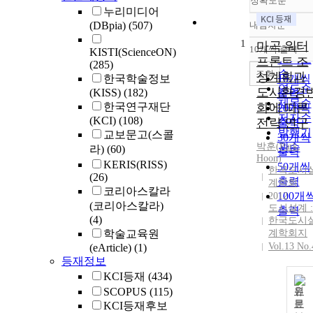
정확도순
누리미디어
(DBpia)
(507)
내림차순
정확도
1
순
마곡 워터
10개씩 출력
KISTI(ScienceON)
내림차
인기도
프론트 조
(285)
순
조회
성계획과
한국학술정보
10개씩
연도순
도시환경
(KISS)
(182)
출력
제목순
한국연구재단
화에 따른
20개씩
저자순
(KCI)
(108)
전략 연구
출력
발행기
교보문고(스콜
30개씩
박훈
(
관순
Park
,
라)
(60)
출력
Hoon)
KERIS(RISS)
50개씩
한국도시
(26)
출력
계학회
코리아스칼라
100개
2012
(코리아스칼라)
도시설계 :
출력
(4)
한국도시
학술교육원
계학회지
Vol.13 No.
(eArticle)
(1)
등재정보
KCI등재
(434)
SCOPUS
(115)
원
문
KCI등재후보