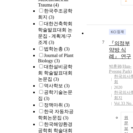
2
Trauma
(4)
한국주조공학
회지
(3)
대한건축학회
학술발표대회 논
문집 - 계획계/구
조계
(3)
7
『의정부
법학논총
(3)
약방 식
Journal of Plant
례』 연구
Biology
(3)
대한설비공학
박훈
평(Hun-
Pyeong
Park
)
회 학술발표대회
한국의사
논문집
(3)
회
역사학보
(3)
2020
공학기술논문
한국의사
회지
집
(3)
Vol.33 No.
정맥마취
(3)
한국 자동차공
학회논문집
(3)
원
문
한국해양환경
보
공학회 학술대회