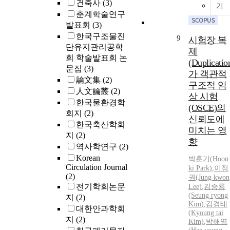
건축사
(3)
기
춘계학술연구
발표회
(3)
한국구조물진
9
시험장 복
단유지관리공학
제
회 학술발표회 논
(Duplicatio
문집
(3)
가 객관적
論文集
(2)
구조적 임
人文論叢
(2)
상 시험
한국물환경학
(OSCE)의
회지
(2)
신뢰도에
한국축산학회
미치는 영
지
(2)
향
역사학연구
(2)
Korean
박훈
기(Hoon
Circulation Journal
ki
Park
)
,
이정
(2)
권(Jung kwon
전기학회논문
Lee)
,
김승룡
(Seung ryong
지
(2)
Kim)
,
김경태
대한안과학회
(Kyoung tai
지
(2)
Kim)
,
박해영