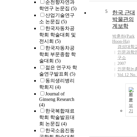
순천향자연과
학연구 논문집
(5)
5
한국 근대
산업기술연구
박물관의
소 논문집
(5)
계보학
한국자동차공
학회 학술대회 및
박훈
하(
Park
전시회
(5)
Hoon-Ha)
경성대학
한국자동차공
인문과학
학회 부문종합 학
구소
술대회
(5)
2007
젊은 연구자 학
인문학논
술연구발표회
(5)
Vol.12 No.
동의생리병리
학회지
(4)
Journal of
원
Ginseng Research
문
(4)
보
한국복합재료
기
학회 학술발표대
회 논문집
(4)
한국소음진동
공학회 학술대회