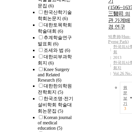
기
문집
(6)
(1506~1637
한국산학기술
三醫司 의
학회논문지
(6)
관 가계배
대한토목학회
경 연구
학술대회
(6)
박훈
평(Hun-
추계학술연구
Pyeng
Park
)
발표회
(6)
한국의사
조세와 법
(6)
회
대한피부과학
2013
회지
(6)
한국의사
회지
Knee Surgery
Vol.26 No.
and Related
Research
(6)
대한한의학원
원
전학회지
(5)
문
한국조명·전기
보
기
설비학회 학술대
3
회논문집
(5)
Korean journal
of medical
education
(5)