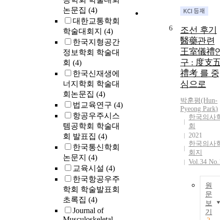
논문집
(4)
대한교통학회
6
조선 후기
학술대회지
(4)
醫藥관련
한국지형공간
王室儀禮
정보학회 학술대
구 : 度支
회
(4)
禮考 를 중
한국신재생에
심으로
너지학회 학술대
회논문집
(4)
박훈
평(Hun-
법교육연구
(4)
Pyeong
Park
)
항공우주시스
한국의사
템공학회 학술대
회
2021
회 발표집
(4)
한국의사
한국통신학회
회지
논문지
(4)
Vol.34 No.
교육시설
(4)
한국항공우주
원
학회 학술발표회
문
초록집
(4)
보
Journal of
기
Musculoskeletal