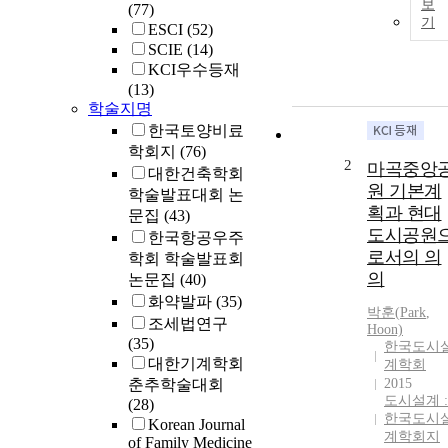
보
(77)
기
ESCI
(52)
SCIE
(14)
KCI우수등재
(13)
학술지명
한국토양비료
학회지
(76)
2
마곡중앙
대한건축학회
원 기본계
학술발표대회 논
획과 현대
문집
(43)
도시공원
한국항공우주
로서의 의
학회 학술발표회
의
논문집
(40)
화약발파
(35)
박훈
(
Park
,
조세법연구
Hoon)
(35)
한국도시
대한기계학회
계학회
춘추학술대회
2015
도시설계 :
(28)
한국도시
Korean Journal
계학회지
of Family Medicine