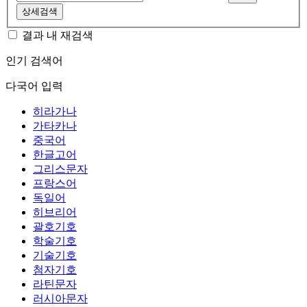
상세검색
결과 내 재검색
인기 검색어
다국어 입력
히라가나
가타카나
중국어
한글고어
그리스문자
프랑스어
독일어
히브리어
괄호기호
학술기호
기술기호
첨자기호
라틴문자
러시아문자