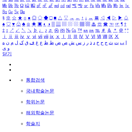
㎒
㎓
㎔
Ω
㏀
㏁
㎊
㎋
㎌
㏖
㏅
㎭
㎮
㎯
㏛
㎩
㎪
㎫
㎬
㏝
㏐
㏓
㏃
㏉
㏜
㏆
§
※
☆
★
○
●
◎
◇
◆
□
■
△
▽
→
←
↑
↓
↔
〓
◁
◀
▷
▶
♤
♠
♡
♥
♧
♣
⊙
◈
▣
◐
◑
▒
▤
▥
▨
▧
▦
▩
♨
☏
☎
☜
☞
¶
†
‡
↕
↗
↙
↖
↘
♭
♩
♪
♬
㉿
㈜
№
㏇
™
㏂
㏘
℡
＃
＆
＊
＠
ª
º
ⅰ
ⅱ
ⅲ
ⅳ
ⅴ
ⅵ
ⅶ
ⅷ
ⅸ
ⅹ
Ⅰ
Ⅱ
Ⅲ
Ⅳ
Ⅴ
Ⅵ
Ⅶ
Ⅷ
Ⅸ
Ⅹ
ا
ب
ت
ث
ج
ح
خ
د
ذ
ر
ز
س
ش
ص
ض
ط
ظ
ع
غ
ف
ق
ک
ل
م
ن
ه
و
ی
닫기
통합검색
국내학술논문
학위논문
해외학술논문
학술지