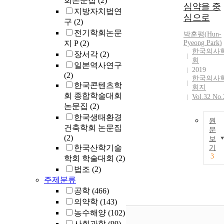
회논문집
(2)
심약을 중
지방자치법연
심으로
구
(2)
전기학회논문
박훈
평(Hun-
지 P
(2)
Pyeong
Park
)
한국의사
장서각
(2)
회
일본역사연구
2019
(2)
한국의사
한국콘텐츠학
회지
회 종합학술대회
Vol.32 No.
논문집
(2)
한국생태환경
원
건축학회 논문집
문
(2)
보
한국산학기술
기
3
학회 학술대회
(2)
법조
(2)
주제분류
공학
(466)
의약학
(143)
농수해양
(102)
사회과학
(99)