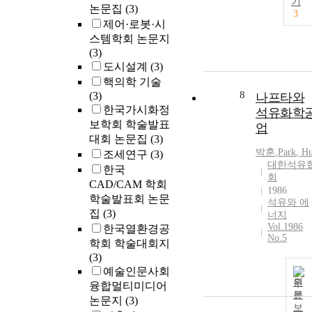
기
논문집
(3)
3
제어·로봇·시
스템학회 논문지
(3)
도시설계
(3)
핵의학 기술
8
(3)
나프타와
한국가시화정
석유화학
보학회 학술발표
업
대회 논문집
(3)
박훈
,
Park
, H
조세연구
(3)
대한석유
한국
회
CAD/CAM 학회
1986
학술발표회 논문
석유와 에
집
(3)
너지
Vol.1986
한국열환경공
No.5
학회 학술대회지
(3)
예술인문사회
원
융합멀티미디어
문
논문지
(3)
보