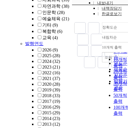
내보내기
자연과학
(38)
내책장담기
인문학
(28)
한글로보기
예술체육
(21)
기타
(9)
정확도순
복합학
(6)
교육
(4)
내림차순
정확도
발행연도
순
10개씩 출력
내림차
2026
(9)
인기도
2025
(28)
순
조회
10개씩
2024
(32)
연도순
출력
2023
(21)
제목순
20개씩
2022
(16)
저자순
출력
2021
(37)
발행기
30개씩
2020
(28)
관순
출력
2019
(39)
50개씩
2018
(33)
2017
(19)
출력
2016
(29)
100개
2015
(29)
출력
2014
(23)
2013
(12)