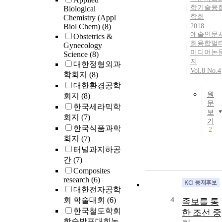
학기술융
Biological
학회
Chemistry (Appl
Biol Chem)
(8)
2018
예술인문
Obstetrics &
회융합멀
Gynecology
미디어논
Science
(8)
지
대한정형외과
Vol.8 No.4
학회지
(8)
대한환경공학
원
회지
(8)
문
한국세라믹학
보
회지
(7)
기
한국식품과학
2
회지
(7)
터널과지하공
간
(7)
Composites
research
(6)
대한전자공학
회 학술대회
(6)
4
족보를 통
한국철도학회
한 조선 중
학술발표대회논