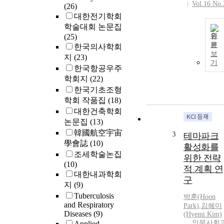
Vol.16 No.
(26)
대한전기학회
학술대회 논문집
원
(25)
문
한국의사학회
보
지
(23)
기
한국항공우주
학회지
(22)
한국기초조형
학회 작품집
(18)
대한건축학회
논문집
(13)
韓國航空宇宙
3
테마파크
學會誌
(10)
활성화를
조세학술논집
위한 전략
(10)
적 계획 연
대한내과학회
구
지
(9)
Tuberculosis
박훈
(Hoon
and Respiratory
Park
)
,
김혜미
Diseases
(9)
(Hyemi Kim)
인문사회
Applied