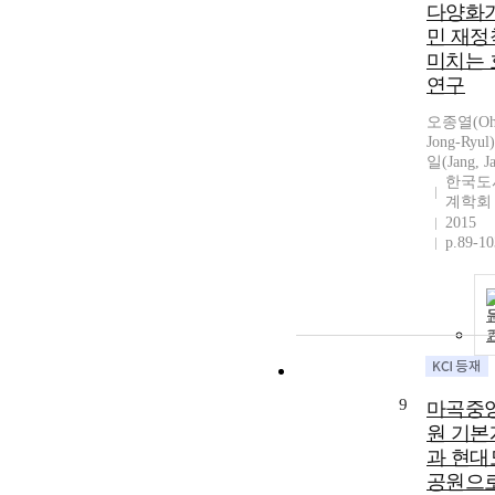
다양화가
민 재정
미치는 
연구
오종열(Oh
Jong-Ryu
일(Jang, Ja
한국도
계학회
2015
p.89-10
9
마곡중
원 기본
과 현대
공원으