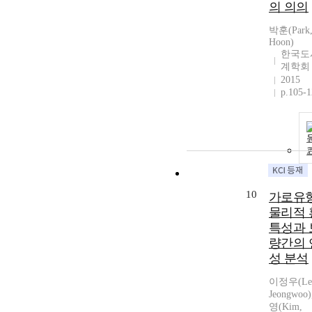
의 의의
박훈(Park
Hoon)
한국도
계학회
2015
p.105-
10
가로유
물리적 
특성과 
량간의 
성 분석
이정우(Le
Jeongwoo
영(Kim,