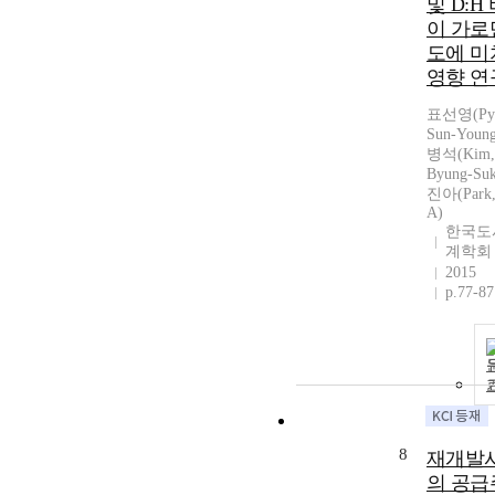
및 D:H
이 가로
도에 미
영향 연
표선영(Py
Sun-Youn
병석(Kim,
Byung-Su
진아(Park, 
A)
한국도
계학회
2015
p.77-87
8
재개발
의 공급