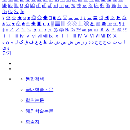
㎒
㎓
㎔
Ω
㏀
㏁
㎊
㎋
㎌
㏖
㏅
㎭
㎮
㎯
㏛
㎩
㎪
㎫
㎬
㏝
㏐
㏓
㏃
㏉
㏜
㏆
§
※
☆
★
○
●
◎
◇
◆
□
■
△
▽
→
←
↑
↓
↔
〓
◁
◀
▷
▶
♤
♠
♡
♥
♧
♣
⊙
◈
▣
◐
◑
▒
▤
▥
▨
▧
▦
▩
♨
☏
☎
☜
☞
¶
†
‡
↕
↗
↙
↖
↘
♭
♩
♪
♬
㉿
㈜
№
㏇
™
㏂
㏘
℡
＃
＆
＊
＠
ª
º
ⅰ
ⅱ
ⅲ
ⅳ
ⅴ
ⅵ
ⅶ
ⅷ
ⅸ
ⅹ
Ⅰ
Ⅱ
Ⅲ
Ⅳ
Ⅴ
Ⅵ
Ⅶ
Ⅷ
Ⅸ
Ⅹ
ا
ب
ت
ث
ج
ح
خ
د
ذ
ر
ز
س
ش
ص
ض
ط
ظ
ع
غ
ف
ق
ک
ل
م
ن
ه
و
ی
닫기
통합검색
국내학술논문
학위논문
해외학술논문
학술지