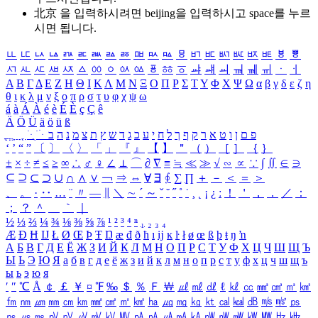
北京 을 입력하시려면
beijing
을 입력하시고 space를 누르
시면 됩니다.
ㅥ
ㅦ
ㅧ
ㅨ
ㅩ
ㅪ
ㅫ
ㅬ
ㅭ
ㅮ
ㅯ
ㅰ
ㅱ
ㅲ
ㅳ
ㅴ
ㅵ
ㅶ
ㅷ
ㅸ
ㅹ
ㅺ
ㅻ
ㅼ
ㅽ
ㅾ
ㅿ
ㆀ
ㆁ
ㆂ
ㆃ
ㆄ
ㆅ
ㆆ
ㆇ
ㆈ
ㆉ
ㆊ
ㆋ
ㆌ
ㆍ
ㆎ
Α
Β
Γ
Δ
Ε
Ζ
Η
Θ
Ι
Κ
Λ
Μ
Ν
Ξ
Ο
Π
Ρ
Σ
Τ
Υ
Φ
Χ
Ψ
Ω
α
β
γ
δ
ε
ζ
η
θ
ι
κ
λ
μ
ν
ξ
ο
π
ρ
σ
τ
υ
φ
χ
ψ
ω
á
à
Á
À
é
è
É
È
ç
Ç
ê
Ä
Ö
Ü
ä
ö
ü
ß
ְ
ֳ
ֲ
ֱ
ָ
ַ
ֵ
ֶ
ִ
ֹ
ּ
ֻ
ׂ
ׁ
ּ
ב
ה
נ
מ
צ
ת
ץ
ש
ד
ג
כ
ע
י
ח
ל
ך
ף
ק
ר
א
ט
ו
ן
ם
פ
‘
’
“
”
〔
〕
〈
〉
「
」
『
』
【
】
＂
（
）
［
］
｛
｝
±
×
÷
≠
≤
≥
∞
∴
♂
♀
∠
⊥
⌒
∂
∇
≡
≒
≪
≫
√
∽
∝
∵
∫
∬
∈
∋
⊆
⊇
⊂
⊃
∪
∩
∧
∨
￢
⇒
⇔
∀
∃
∮
∑
∏
＋
－
＜
＝
＞
、
。
·
‥
…
¨
〃
―
∥
＼
∼
´
～
ˇ
˘
˝
˚
˙
¸
˛
¡
¿
ː
！
＇
，
．
／
：
；
？
＾
＿
｀
｜
½
⅓
⅔
¼
¾
⅛
⅜
⅝
⅞
¹
²
³
⁴
ⁿ
₁
₂
₃
₄
Æ
Ð
Ħ
Ĳ
Ł
Ø
Œ
Þ
Ŧ
Ŋ
æ
đ
ð
ħ
ı
ĳ
ĸ
ŀ
ł
ø
œ
ß
þ
ŧ
ŋ
ŉ
А
Б
В
Г
Д
Е
Ё
Ж
З
И
Й
К
Л
М
Н
О
П
Р
С
Т
У
Ф
Х
Ц
Ч
Ш
Щ
Ъ
Ы
Ь
Э
Ю
Я
а
б
в
г
д
е
ё
ж
з
и
й
к
л
м
н
о
п
р
с
т
у
ф
х
ц
ч
ш
щ
ъ
ы
ь
э
ю
я
′
″
℃
Å
￠
￡
￥
¤
℉
‰
＄
％
Ｆ
￦
㎕
㎖
㎗
ℓ
㎘
㏄
㎣
㎤
㎥
㎦
㎙
㎚
㎛
㎜
㎝
㎞
㎟
㎠
㎡
㎢
㏊
㎍
㎎
㎏
㏏
㎈
㎉
㏈
㎧
㎨
㎰
㎱
㎲
㎳
㎴
㎵
㎶
㎷
㎸
㎹
㎀
㎁
㎂
㎃
㎄
㎺
㎻
㎽
㎾
㎿
㎐
㎑