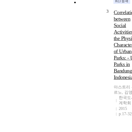
3
Correlat
between
Social
Activitie
the Physi
Character
of Urban
Parks: -
Parks in
Bandung
Indonesi
아스트리
르노, 김
한국도
계학회
2015
p.17-32