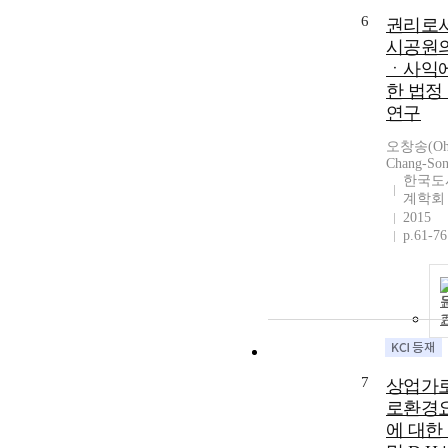
6
권리로서
시공원의
ㆍ사익에
한 법정
연구
오창송(Oh
Chang-Son
한국도
계학회
2015
p.61-76
7
상업가로
로환경
에 대한