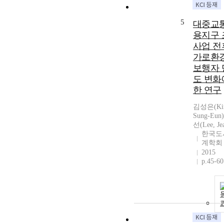
5
대중교
용지구 
사업 전
가로환경
보행자 
도 변화
한 연구
김성은(Ki
Sung-Eun
선(Lee, Je
한국도
계학회
2015
p.45-60