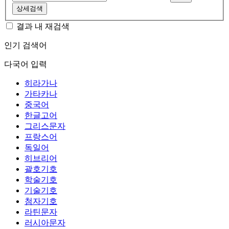
상세검색
결과 내 재검색
인기 검색어
다국어 입력
히라가나
가타카나
중국어
한글고어
그리스문자
프랑스어
독일어
히브리어
괄호기호
학술기호
기술기호
첨자기호
라틴문자
러시아문자