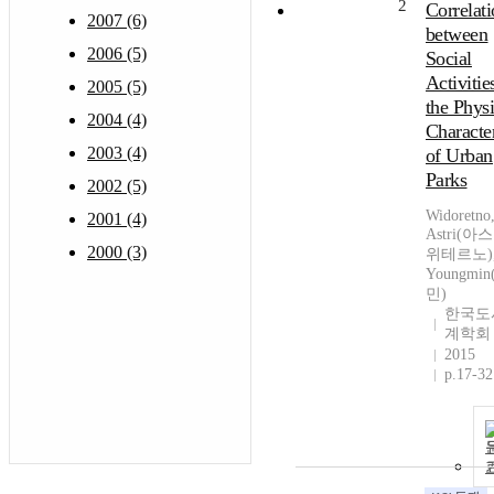
2
Correlat
2007 (6)
between
2006 (5)
Social
Activitie
2005 (5)
the Physi
2004 (4)
Character
2003 (4)
of Urban
Parks
2002 (5)
Widoretno
2001 (4)
Astri(
2000 (3)
위테르노),
Youngmi
민)
한국도
계학회
2015
p.17-32