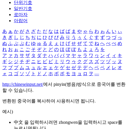
단위기호
일반기호
로마자
아랍어
あ
ぁ
か
が
さ
ざ
た
だ
な
は
ば
ぱ
ま
や
ゃ
ら
わ
ゎ
ん
い
ぃ
き
ぎ
し
じ
ち
ぢ
に
ひ
び
ぴ
み
り
う
ぅ
く
ぐ
す
ず
つ
づ
っ
ぬ
ふ
ぶ
ぷ
む
ゆ
ゅ
る
え
ぇ
け
げ
せ
ぜ
て
で
ね
へ
べ
ぺ
め
れ
お
ぉ
こ
ご
そ
ぞ
と
ど
の
ほ
ぼ
ぽ
も
よ
ょ
ろ
を
ア
ァ
カ
サ
ザ
タ
ダ
ナ
ハ
バ
パ
マ
ヤ
ャ
ラ
ワ
ヮ
ン
イ
ィ
キ
ギ
シ
ジ
チ
ヂ
ニ
ヒ
ビ
ピ
ミ
リ
ウ
ゥ
ク
グ
ス
ズ
ツ
ヅ
ッ
ヌ
フ
ブ
プ
ム
ユ
ュ
ル
エ
ェ
ケ
ゲ
セ
ゼ
テ
デ
ヘ
ベ
ペ
メ
レ
オ
ォ
コ
ゴ
ソ
ゾ
ト
ド
ノ
ホ
ボ
ポ
モ
ヨ
ョ
ロ
ヲ
―
http://chineseinput.net/
에서 pinyin(병음)방식으로 중국어를 변환
할 수 있습니다.
변환된 중국어를 복사하여 사용하시면 됩니다.
예시)
中文 을 입력하시려면
zhongwen
을 입력하시고 space를
누르시면됩니다.