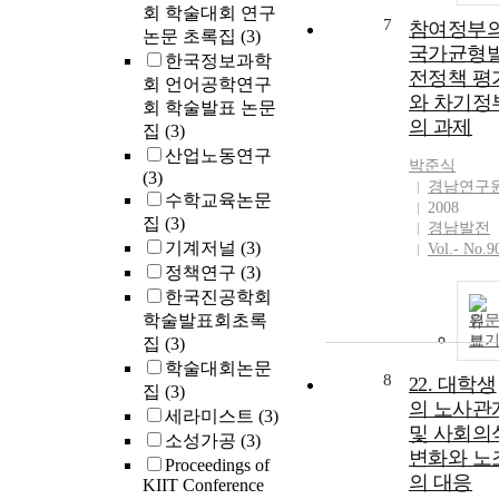
postconceptio
be recruited. A
회 학술대회 연구
7
참여정부
age (PCA) 40
enrolled patien
논문 초록집
(3)
국가균형
weeks, 47 (58
are treated wit
한국정보과학
전정책 평
and 45 infants
niraparib and
회 언어공학연구
(55%) showed
bevacizumab f
와 차기정
회 학술발표 논문
growth failure 
maintenance
의 과제
집
(3)
terms of weigh
therapy until
산업노동연구
and height,
박준식
disease
(3)
경남연구
respectively. A
progression,1
수학교육논문
2008
PCA 24 month
GOG
집
(3)
경남발전
20 infants (24
3046/NIRVAN
기계저널
(3)
Vol.- No.9
showed growt
Runacceptable
정책연구
(3)
failure for wei
toxicity, or
한국진공학회
and 14 (18%) f
withdrawal of
학술발표회초록
원
height. Growth
patient consent
보
집
(3)
failure rates we
The primary
higher for the
학술대회논문
endpoint of th
8
22. 대학생
SGA infants th
study is 6-mon
집
(3)
의 노사관
for the
progression-fr
세라미스트
(3)
및 사회의
appropriate-
survival rate.
소성가공
(3)
weight-for-
변화와 노
Accrual is
Proceedings of
gestational ag
expected to be
의 대응
KIIT Conference