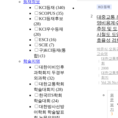
등재정보
KCI등재
(340)
SCOPUS
(35)
2
대중교통 
KCI등재후보
영비용계
(28)
추정 및 도
KCI우수등재
시철도 도
(20)
ESCI
(16)
효율성 검
SCIE
(7)
박준식
,
오동
구)KCI등재(통
고승영
합)
(1)
대한교통
학술지명
회
대한이비인후
2008
과학회지 두경부
대한교통
회지
외과학
(32)
Vol.26 No.
대한교통학회
학술대회지
(28)
한국ITS학회
원
문
학술대회
(24)
보
대한방사선방
기
어학회 학술발표
3
회 논문요약집