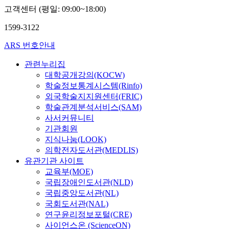
고객센터 (평일: 09:00~18:00)
1599-3122
ARS 번호안내
관련누리집
대학공개강의(KOCW)
학술정보통계시스템(Rinfo)
외국학술지지원센터(FRIC)
학술관계분석서비스(SAM)
사서커뮤니티
기관회원
지식나눔(LOOK)
의학전자도서관(MEDLIS)
유관기관 사이트
교육부(MOE)
국립장애인도서관(NLD)
국립중앙도서관(NL)
국회도서관(NAL)
연구윤리정보포털(CRE)
사이언스온 (ScienceON)