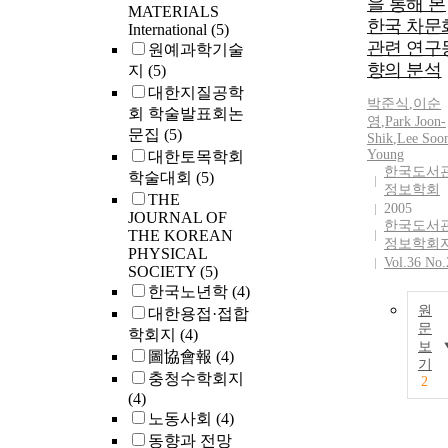
을 통해 본
Methods: We
previously
MATERIALS
한국 차문
evaluated
treated with a
International
(5)
postdischarge
PARPi. Method
관련 연구
원예과학기술
growth pattern
The KGOG
향의 분석
지
(5)
and growth
3056/NIRVAN
대한지질공학
박준식
,
이순
failure in 81
R is a multi-
회 학술발표회논
영
,
Park Joon-
Korean VLBW
centre,
문집
(5)
Shik
,
Lee Soo
infants throug
investigator-
Young
대한토목학회
retrospective
initiated, singl
한국도서
학술대회
(5)
study. Weight
arm, phase II tr
정보학회
THE
and height wer
of patients wit
2005
JOURNAL OF
measured and
platinum-
한국도서
THE KOREAN
정보학회
calculated bas
sensitive
PHYSICAL
Vol.36 No.
on age percent
recurrent ovar
SOCIETY
(5)
distribution
cancer recruite
한국노년학
(4)
every 3 month
from seven
원
대한용접·접합
until age 24
KGOG sites. T
문
학회지
(4)
months. Growt
study included
보
圖協會報
(4)
failure was
기
patients with
충청수학회지
2
defined as
platinum-
(4)
weight and
sensitive
노동사회
(4)
height below t
recurrent
동향과 전망
10th percentil
epithelial