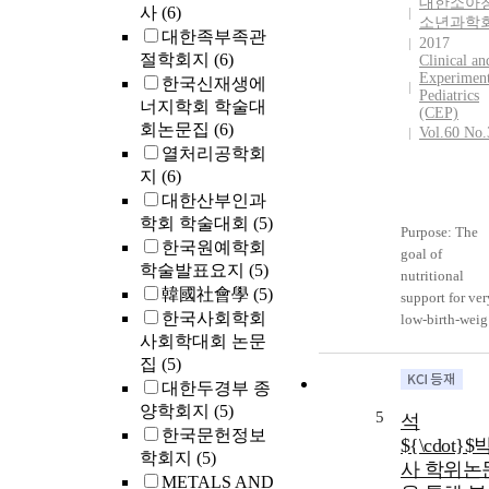
대한소아
사
(6)
consensus afte
소년과학
대한족부족관
PARPi has not
2017
절학회지
(6)
been establish
Clinical an
Experiment
The aim of the
한국신재생에
Pediatrics
Korean
너지학회 학술대
(CEP)
Gynecologic
회논문집
(6)
Vol.60 No.
Oncology Gro
열처리공학회
(KGOG)
지
(6)
3056/NIRVAN
대한산부인과
R trial is to
학회 학술대회
(5)
Purpose: The
investigate the
한국원예학회
goal of
efficacy of
학술발표요지
(5)
nutritional
niraparib in
韓國社會學
(5)
support for ver
combination
한국사회학회
low-birth-weig
with
사회학대회 논문
(VLBW) infant
bevacizumab a
집
(5)
from birth to
a maintenance
term is to matc
therapy in
대한두경부 종
the in utero
platinum-
양학회지
(5)
5
석
growth rates;
sensitive ovar
한국문헌정보
${\cdot}$
however, this i
cancer patients
학회지
(5)
사 학위논
rarely achieved
who were
METALS AND