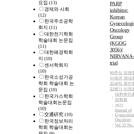
요집
(13)
PARP
경제와 사회
inhibitor:
(12)
Korean
한국주조공학
Gynecologi
회지
(11)
Oncology
대한전기학회
Group
학술대회 논문집
(KGOG
(11)
3056)/
대한폐경학회
NIRVANA
지
(10)
trial
센서학회지
(10)
박준식
,
임명
한국소성가공
이재관
,
정대
학회 학술대회 논
김세익
,
최민
김병기
,
이정
문집
(10)
대한부인
한국가스학회
양학회
학술대회논문집
2022
(10)
Journal of
交通硏究
(10)
Gynecolog
Oncology
한국정보처리
Vol.33 No.
학회 학술대회논
문집
(9)