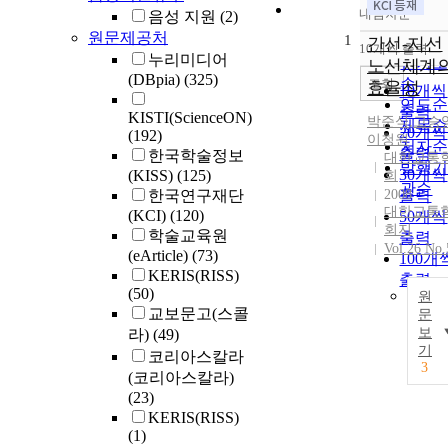
내림차순
음성 지원
(2)
정확
원문제공처
1
순
간선-지선
10개씩 출력
내림차
누리미디어
인기
노선체계
(DBpia)
(325)
순
조회
효율성
10개씩
연도
출력
KISTI(ScienceON)
박준식
,
고승
제목
20개씩
(192)
이청원
저자
출력
한국학술정보
대한교통
발행
30개씩
(KISS)
(125)
회
관순
한국연구재단
2008
출력
대한교통
(KCI)
(120)
50개씩
회지
학술교육원
출력
Vol.26 No.
(eArticle)
(73)
100개
KERIS(RISS)
출력
(50)
원
교보문고(스콜
문
보
라)
(49)
기
코리아스칼라
3
(코리아스칼라)
(23)
KERIS(RISS)
(1)