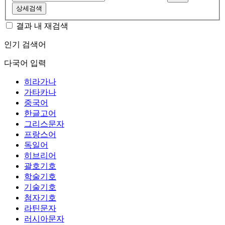
상세검색
결과 내 재검색
인기 검색어
다국어 입력
히라가나
가타카나
중국어
한글고어
그리스문자
프랑스어
독일어
히브리어
괄호기호
학술기호
기술기호
첨자기호
라틴문자
러시아문자