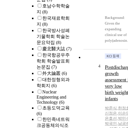
호남수학학술
지
(8)
Background:
한국재료학회
Given the
지
(8)
expanding
한국방사성폐
clinical use of
기물학회 학술논
poly(adenosin
문요약집
(8)
diphosphate
慶北醫大誌
(7)
[ADP]-ribose)
한국항공우주
polymerase
학회 학술발표회
inhibitors
4
Postdischar
논문집
(7)
(PARPis), there
growth
外大論叢
(6)
a significant
assessment 
대한정형외과
need for optim
학회지
(6)
very low
strategies with
Nuclear
birth weigh
which to treat
Engineering and
patients whose
infants
Technology
(6)
cancer
초등도덕교육
박준식
,
한정
progresses whi
(6)
신정은
,
이순
using a PARPi.
은호선
,
박민
한민족네트워
However, the
박국인
,
남궁
크공동체의식조
treatment