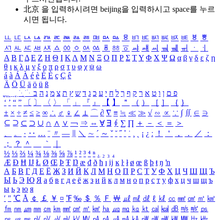
北京 을 입력하시려면
beijing
을 입력하시고 space를 누르
시면 됩니다.
ㅥ
ㅦ
ㅧ
ㅨ
ㅩ
ㅪ
ㅫ
ㅬ
ㅭ
ㅮ
ㅯ
ㅰ
ㅱ
ㅲ
ㅳ
ㅴ
ㅵ
ㅶ
ㅷ
ㅸ
ㅹ
ㅺ
ㅻ
ㅼ
ㅽ
ㅾ
ㅿ
ㆀ
ㆁ
ㆂ
ㆃ
ㆄ
ㆅ
ㆆ
ㆇ
ㆈ
ㆉ
ㆊ
ㆋ
ㆌ
ㆍ
ㆎ
Α
Β
Γ
Δ
Ε
Ζ
Η
Θ
Ι
Κ
Λ
Μ
Ν
Ξ
Ο
Π
Ρ
Σ
Τ
Υ
Φ
Χ
Ψ
Ω
α
β
γ
δ
ε
ζ
η
θ
ι
κ
λ
μ
ν
ξ
ο
π
ρ
σ
τ
υ
φ
χ
ψ
ω
á
à
Á
À
é
è
É
È
ç
Ç
ê
Ä
Ö
Ü
ä
ö
ü
ß
ְ
ֳ
ֲ
ֱ
ָ
ַ
ֵ
ֶ
ִ
ֹ
ּ
ֻ
ׂ
ׁ
ּ
ב
ה
נ
מ
צ
ת
ץ
ש
ד
ג
כ
ע
י
ח
ל
ך
ף
ק
ר
א
ט
ו
ן
ם
פ
‘
’
“
”
〔
〕
〈
〉
「
」
『
』
【
】
＂
（
）
［
］
｛
｝
±
×
÷
≠
≤
≥
∞
∴
♂
♀
∠
⊥
⌒
∂
∇
≡
≒
≪
≫
√
∽
∝
∵
∫
∬
∈
∋
⊆
⊇
⊂
⊃
∪
∩
∧
∨
￢
⇒
⇔
∀
∃
∮
∑
∏
＋
－
＜
＝
＞
、
。
·
‥
…
¨
〃
―
∥
＼
∼
´
～
ˇ
˘
˝
˚
˙
¸
˛
¡
¿
ː
！
＇
，
．
／
：
；
？
＾
＿
｀
｜
½
⅓
⅔
¼
¾
⅛
⅜
⅝
⅞
¹
²
³
⁴
ⁿ
₁
₂
₃
₄
Æ
Ð
Ħ
Ĳ
Ł
Ø
Œ
Þ
Ŧ
Ŋ
æ
đ
ð
ħ
ı
ĳ
ĸ
ŀ
ł
ø
œ
ß
þ
ŧ
ŋ
ŉ
А
Б
В
Г
Д
Е
Ё
Ж
З
И
Й
К
Л
М
Н
О
П
Р
С
Т
У
Ф
Х
Ц
Ч
Ш
Щ
Ъ
Ы
Ь
Э
Ю
Я
а
б
в
г
д
е
ё
ж
з
и
й
к
л
м
н
о
п
р
с
т
у
ф
х
ц
ч
ш
щ
ъ
ы
ь
э
ю
я
′
″
℃
Å
￠
￡
￥
¤
℉
‰
＄
％
Ｆ
￦
㎕
㎖
㎗
ℓ
㎘
㏄
㎣
㎤
㎥
㎦
㎙
㎚
㎛
㎜
㎝
㎞
㎟
㎠
㎡
㎢
㏊
㎍
㎎
㎏
㏏
㎈
㎉
㏈
㎧
㎨
㎰
㎱
㎲
㎳
㎴
㎵
㎶
㎷
㎸
㎹
㎀
㎁
㎂
㎃
㎄
㎺
㎻
㎽
㎾
㎿
㎐
㎑