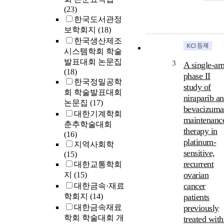
(23)
한국도서관정
보학회지
(18)
한국생산제조
시스템학회 학술
발표대회 논문집
3
A single-ar
(18)
phase II
한국정밀공학
study of
회 학술발표대회
niraparib a
논문집
(17)
bevacizum
대한기계학회
maintenanc
춘추학술대회
therapy in
(16)
platinum-
지역사회학
sensitive,
(15)
recurrent
대한교통학회
ovarian
지
(15)
cancer
대한금속·재료
학회지
(14)
patients
대한금속재료
previously
학회 학술대회 개
treated with