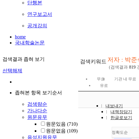
단행본
연구보고서
공개강의
home
국내학술논문
저자 : 박준
검색결과 좁혀 보기
검색키워드
(검색결과
819
선택해제
무료
기관 내 무료
유료
좁혀본 항목 보기순서
검색량순
내보내기
가나다순
내책장담기
원문유무
한글로보기
원문있음
(710)
원문없음
(109)
정확도순
음성지원유무