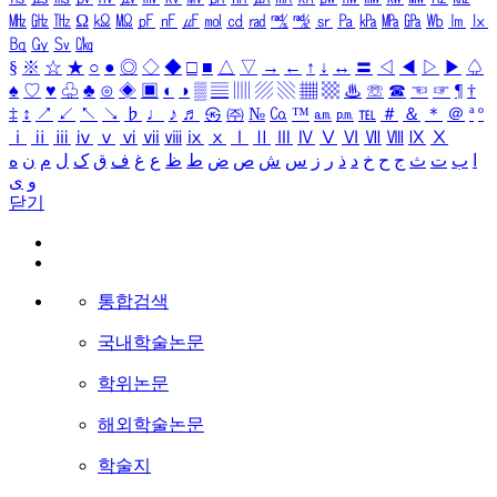
㎒
㎓
㎔
Ω
㏀
㏁
㎊
㎋
㎌
㏖
㏅
㎭
㎮
㎯
㏛
㎩
㎪
㎫
㎬
㏝
㏐
㏓
㏃
㏉
㏜
㏆
§
※
☆
★
○
●
◎
◇
◆
□
■
△
▽
→
←
↑
↓
↔
〓
◁
◀
▷
▶
♤
♠
♡
♥
♧
♣
⊙
◈
▣
◐
◑
▒
▤
▥
▨
▧
▦
▩
♨
☏
☎
☜
☞
¶
†
‡
↕
↗
↙
↖
↘
♭
♩
♪
♬
㉿
㈜
№
㏇
™
㏂
㏘
℡
＃
＆
＊
＠
ª
º
ⅰ
ⅱ
ⅲ
ⅳ
ⅴ
ⅵ
ⅶ
ⅷ
ⅸ
ⅹ
Ⅰ
Ⅱ
Ⅲ
Ⅳ
Ⅴ
Ⅵ
Ⅶ
Ⅷ
Ⅸ
Ⅹ
ا
ب
ت
ث
ج
ح
خ
د
ذ
ر
ز
س
ش
ص
ض
ط
ظ
ع
غ
ف
ق
ک
ل
م
ن
ه
و
ی
닫기
통합검색
국내학술논문
학위논문
해외학술논문
학술지