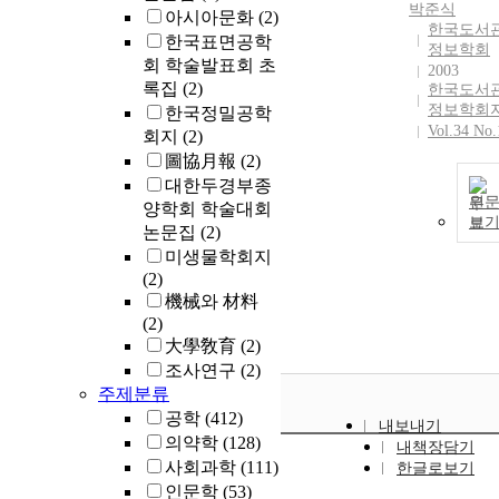
박준식
아시아문화
(2)
한국도서
한국표면공학
정보학회
회 학술발표회 초
2003
록집
(2)
한국도서
정보학회
한국정밀공학
Vol.34 No.
회지
(2)
圖協月報
(2)
대한두경부종
원
양학회 학술대회
보
논문집
(2)
미생물학회지
(2)
機械와 材料
(2)
大學敎育
(2)
조사연구
(2)
주제분류
공학
(412)
내보내기
의약학
(128)
내책장담기
사회과학
(111)
한글로보기
인문학
(53)