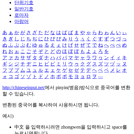
단위기호
일반기호
로마자
아랍어
あ
ぁ
か
が
さ
ざ
た
だ
な
は
ば
ぱ
ま
や
ゃ
ら
わ
ゎ
ん
い
ぃ
き
ぎ
し
じ
ち
ぢ
に
ひ
び
ぴ
み
り
う
ぅ
く
ぐ
す
ず
つ
づ
っ
ぬ
ふ
ぶ
ぷ
む
ゆ
ゅ
る
え
ぇ
け
げ
せ
ぜ
て
で
ね
へ
べ
ぺ
め
れ
お
ぉ
こ
ご
そ
ぞ
と
ど
の
ほ
ぼ
ぽ
も
よ
ょ
ろ
を
ア
ァ
カ
サ
ザ
タ
ダ
ナ
ハ
バ
パ
マ
ヤ
ャ
ラ
ワ
ヮ
ン
イ
ィ
キ
ギ
シ
ジ
チ
ヂ
ニ
ヒ
ビ
ピ
ミ
リ
ウ
ゥ
ク
グ
ス
ズ
ツ
ヅ
ッ
ヌ
フ
ブ
プ
ム
ユ
ュ
ル
エ
ェ
ケ
ゲ
セ
ゼ
テ
デ
ヘ
ベ
ペ
メ
レ
オ
ォ
コ
ゴ
ソ
ゾ
ト
ド
ノ
ホ
ボ
ポ
モ
ヨ
ョ
ロ
ヲ
―
http://chineseinput.net/
에서 pinyin(병음)방식으로 중국어를 변환
할 수 있습니다.
변환된 중국어를 복사하여 사용하시면 됩니다.
예시)
中文 을 입력하시려면
zhongwen
을 입력하시고 space를
누르시면됩니다.