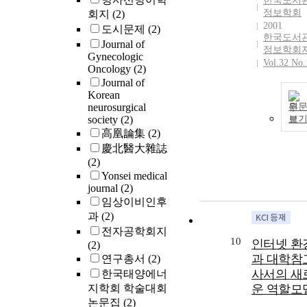
한국도서
Advancements
정보학회
회지
(2)
in neonatal car
2001
도시문제
(2)
have improved
한국도서
Journal of
the catch-up
정보학회
Gynecologic
Vol.32 No.
growth of VL
Oncology
(2)
infants, but thi
Journal of
is insufficient.
Korean
Careful
neurosurgical
원
observation a
society
(2)
보
aggressive
高凰論集
(2)
interventions,
慶北醫大雜誌
especially in
(2)
SGA and ELB
Yonsei medical
infants, are
journal
(2)
needed.
임상이비인후
과
(2)
전자공학회지
10
인터넷 환
(2)
과 대학참
연구총서
(2)
사서의 새
한국태양에너
지학회 학술대회
운 역할모
논문집
(2)