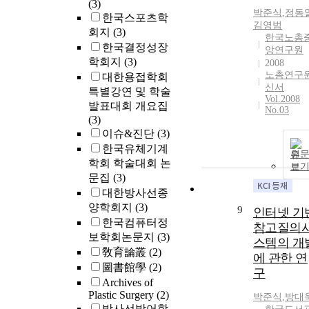
infants at PCA
completed in
(3)
박준식
,
정동
24 months
2022, followe
한국스포츠학
김영범
(P=0.045 for
by presentatio
회지
(3)
한국노총
weight and
of results in
한국결정성장
앙연구원
P=0.038 for
2023. Trial
학회지
(3)
2008
height). Growt
Registration:
노총연구
대한용접학회
failure rates we
ClinicalTrials
신서
특별강연 및 학술
higher for the
v Identifier:
Vol.2008
발표대회 개요집
No.03
ELBW infants
NCT0473466
(3)
than for the no
이슈&진단
(3)
ELBW infants 
한국유체기계
PCA 24 month
원
학회 학술대회 논
(P<0.001 for
보
문집
(3)
weight and
대한방사선종
P=0.003 for
양학회지
(3)
height).
9
인터넷 기
Significant
한국컴퓨터정
참고질의
differences we
보학회논문지
(3)
스템의 개
found among t
敎育論叢
(2)
에 관한 연
WHO, CDC, a
圖書館學
(2)
구
Korean standa
Archives of
(P<0.001).
Plastic Surgery
(2)
박준식
,
방대
Conclusion:
방사선방어학