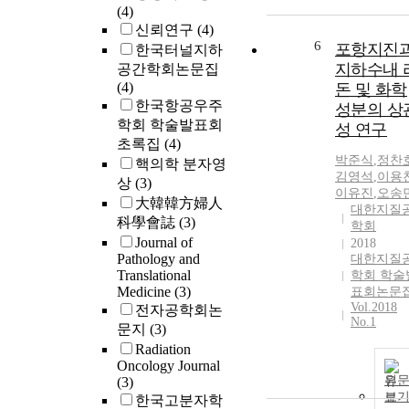
(4)
at 24 months.
ovarian cancer
신뢰연구
(4)
For the subgro
who received a
6
포항지진
한국터널지하
analysis, small
least 2 previou
지하수내 
공간학회논문집
for-gestational
courses of
(4)
돈 및 화학
age (SGA) and
platinum-
한국항공우주
extremely low
containing
성분의 상
학회 학술발표회
birth weight
therapy and h
성 연구
초록집
(4)
(ELBW) infant
been treated w
박준식
,
정찬
were evaluated
a PARPi.
핵의학 분자영
김영석
,
이용
The growth
Mucinous
상
(3)
이유진
,
오송
patterns based
histology type
大韓韓方婦人
대한지질
on the Korean,
was excluded.
科學會誌
(3)
학회
World Health
Patients who h
Journal of
2018
Organization
responded to t
Pathology and
대한지질
(WHO), or
last platinum
Translational
학회 학술
Centers for
regimen (eithe
Medicine
(3)
표회논문
Disease Contro
Vol.2018
complete or
전자공학회논
No.1
and Preventio
partial respons
문지
(3)
(CDC) standar
were eligible t
Radiation
were serially
participate in
Oncology Journal
compared over
원
(3)
this study. Fort
보
time. Results: 
한국고분자학
four patients w